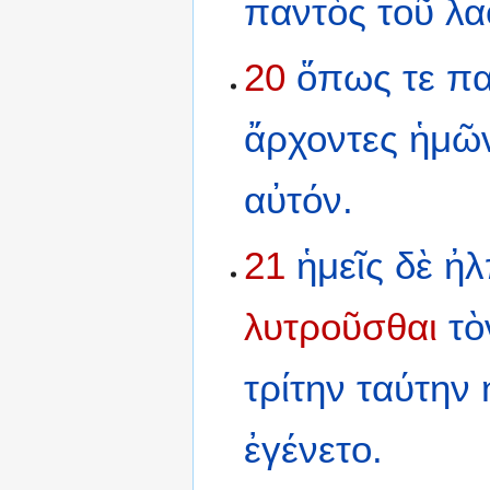
παντὸς
τοῦ
λα
20
ὅπως
τε
π
ἄρχοντες
ἡμῶ
αὐτόν.
21
ἡμεῖς
δὲ
ἠλ
λυτροῦσθαι
τὸ
τρίτην
ταύτην
ἐγένετο.