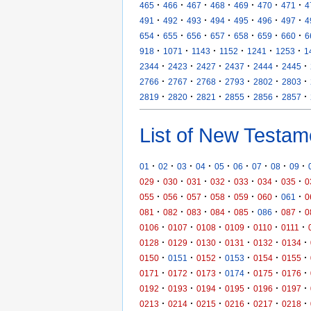
·
·
·
·
·
·
·
465
466
467
468
469
470
471
4
·
·
·
·
·
·
·
491
492
493
494
495
496
497
4
·
·
·
·
·
·
·
654
655
656
657
658
659
660
6
·
·
·
·
·
·
918
1071
1143
1152
1241
1253
1
·
·
·
·
·
·
2344
2423
2427
2437
2444
2445
·
·
·
·
·
·
2766
2767
2768
2793
2802
2803
·
·
·
·
·
·
2819
2820
2821
2855
2856
2857
List of New Testam
·
·
·
·
·
·
·
·
·
01
02
03
04
05
06
07
08
09
·
·
·
·
·
·
·
029
030
031
032
033
034
035
0
·
·
·
·
·
·
·
055
056
057
058
059
060
061
0
·
·
·
·
·
·
·
081
082
083
084
085
086
087
0
·
·
·
·
·
·
0106
0107
0108
0109
0110
0111
·
·
·
·
·
·
0128
0129
0130
0131
0132
0134
·
·
·
·
·
·
0150
0151
0152
0153
0154
0155
·
·
·
·
·
·
0171
0172
0173
0174
0175
0176
·
·
·
·
·
·
0192
0193
0194
0195
0196
0197
·
·
·
·
·
·
0213
0214
0215
0216
0217
0218