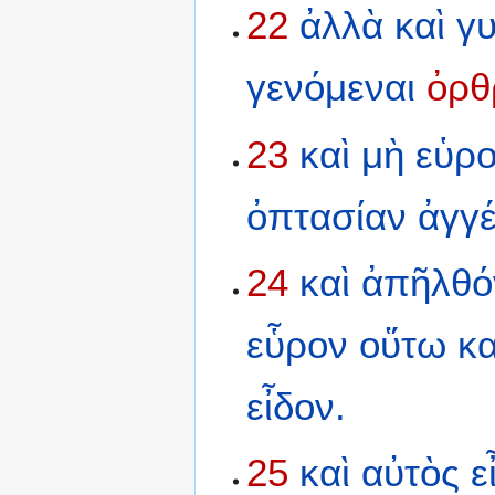
22
ἀλλὰ
καὶ
γυ
γενόμεναι
ὀρθ
23
καὶ
μὴ
εὑρο
ὀπτασίαν
ἀγγ
24
καὶ
ἀπῆλθό
εὗρον
οὕτω
κ
εἶδον.
25
καὶ
αὐτὸς
ε