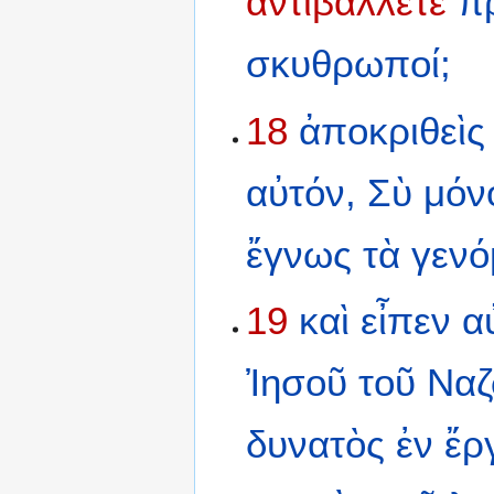
ἀντιβάλλετε
π
σκυθρωποί;
18
ἀποκριθεὶς
αὐτόν,
Σὺ
μόν
ἔγνως
τὰ
γενό
19
καὶ
εἶπεν
α
Ἰησοῦ
τοῦ
Ναζ
δυνατὸς
ἐν
ἔρ