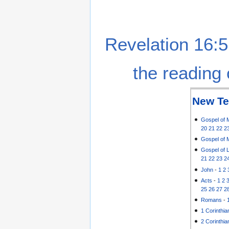
Revelation 16:5
the reading 
New Te
Gospel of 
20
21
22
2
Gospel of 
Gospel of 
21
22
23
2
John
-
1
2
Acts
-
1
2
25
26
27
2
Romans
-
1 Corinthia
2 Corinthia