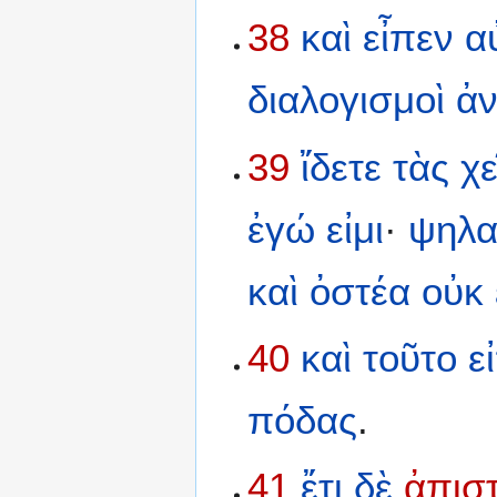
38
καὶ
εἶπεν
α
διαλογισμοὶ
ἀν
39
ἴδετε
τὰς
χ
ἐγώ
εἰμι
·
ψηλα
καὶ
ὀστέα
οὐκ
40
καὶ
τοῦτο
ε
πόδας
.
41
ἔτι
δὲ
ἀπισ