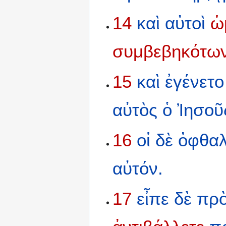
14
καὶ
αὐτοὶ
ὡ
συμβεβηκότω
15
καὶ
ἐγένετο
αὐτὸς
ὁ
Ἰησοῦ
16
οἱ
δὲ
ὀφθαλ
αὐτόν.
17
εἶπε
δὲ
πρ