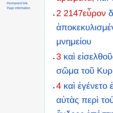
Permanent link
Page information
2
2147εὗρον
δ
ἀποκεκυλισμέ
μνημείου
3
καὶ
εἰσελθοῦ
σῶμα
τοῦ
Κυρ
4
καὶ
ἐγένετο
αὐτὰς
περὶ
το