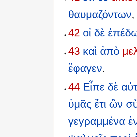
θαυμαζόντων
42
οἱ
δὲ
ἐπέδ
43
καὶ
ἀπὸ
με
ἔφαγεν
.
44
Εἶπε
δὲ
αὐτ
ὑμᾶς
ἔτι
ὢν
σ
γεγραμμένα
ἐ