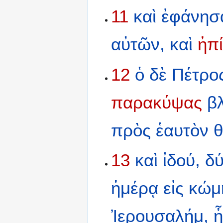
11
καὶ
ἐφάνησ
αὐτῶν,
καὶ
ἠπ
12
ὁ
δὲ
Πέτρο
παρακύψας
β
πρὸς
ἑαυτὸν
13
καὶ
ἰδού,
δ
ἡμέρᾳ
εἰς
κώμ
Ἰερουσαλήμ,