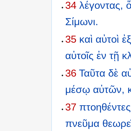
34
λέγοντας,
ὅ
Σίμωνι.
35
καὶ
αὐτοὶ
ἐ
αὐτοῖς
ἐν
τῇ
κ
36
Ταῦτα
δὲ
α
μέσῳ
αὐτῶν,
37
πτοηθέντες
πνεῦμα
θεωρε