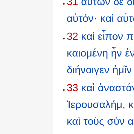
31
αὐτῶν
δὲ
δ
αὐτόν·
καὶ
αὐτ
32
καὶ
εἶπον
π
καιομένη
ἦν
ἐ
διήνοιγεν
ἡμῖν
33
καὶ
ἀναστά
Ἰερουσαλήμ,
κ
καὶ
τοὺς
σὺν
α