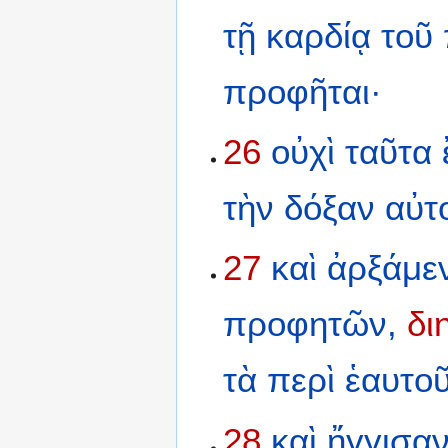
τῇ
καρδίᾳ
τοῦ
προφῆται·
26
οὐχὶ
ταῦτα
τὴν
δόξαν
αὐτ
27
καὶ
ἀρξάμε
προφητῶν,
δι
τὰ
περὶ
ἑαυτοῦ
28
καὶ
ἤγγισα