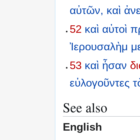
αὐτῶν,
καὶ
ἀν
52
καὶ
αὐτοὶ
π
Ἰερουσαλὴμ
μ
53
καὶ
ἦσαν
δ
εὐλογοῦντες
τ
See also
English