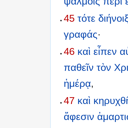
ψαλμοῖς
περὶ
45
τότε
διήνοι
γραφάς
·
46
καὶ
εἶπεν
α
παθεῖν
τὸν
Χρ
ἡμέρᾳ
,
47
καὶ
κηρυχθ
ἄφεσιν
ἁμαρτ