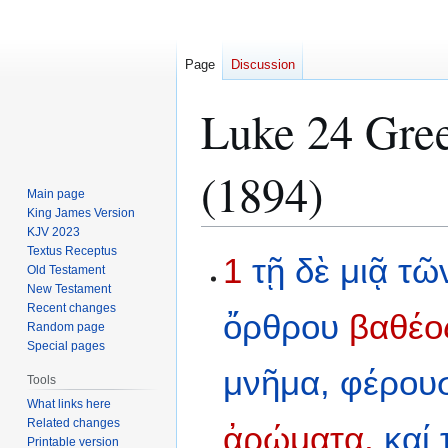
Page
Discussion
Luke 24 Gree
(1894)
Main page
King James Version
KJV 2023
Textus Receptus
Jump
Jump
1
τῇ
δὲ
μιᾷ
τῶ
Old Testament
to
to
New Testament
navigation
search
Recent changes
ὄρθρου
βαθέο
Random page
Special pages
μνῆμα,
φέρου
Tools
What links here
Related changes
ἀρώματα,
καί
Printable version