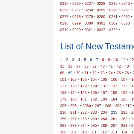
·
·
·
·
·
·
0235
0236
0237
0238
0239
0240
·
·
·
·
·
·
0256
0257
0258
0259
0260
0261
·
·
·
·
·
·
0277
0278
0279
0280
0281
0282
·
·
·
·
·
·
0298
0299
0300
0301
0302
0303
·
·
·
·
·
0319
0320
0321
0322
0323
List of New Testame
·
·
·
·
·
·
·
·
·
·
·
1
2
3
4
5
6
7
8
9
10
11
12
·
·
·
·
·
·
·
·
·
35
36
37
38
39
40
41
42
43
·
·
·
·
·
·
·
·
·
68
69
70
71
72
73
74
75
76
·
·
·
·
·
·
·
101
102
103
104
105
106
107
1
·
·
·
·
·
·
·
127
128
129
130
131
132
133
1
·
·
·
·
·
·
·
153
154
155
156
157
158
159
1
·
·
·
·
·
·
·
179
180
181
182
183
184
185
1
·
·
·
·
·
·
205
206a
206b
207
208
209
210
·
·
·
·
·
·
·
230
231
232
233
234
235
236
2
·
·
·
·
·
·
·
256
257
258
259
260
261
262
2
·
·
·
·
·
·
·
282
283
284
285
286
287
288
2
·
·
·
·
·
·
·
308
309
310
311
312
313
314
3