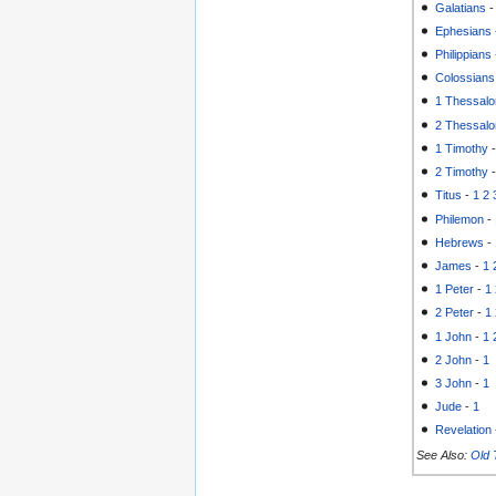
Galatians
Ephesians
Philippians
Colossians
1 Thessalo
2 Thessalo
1 Timothy
2 Timothy
Titus
-
1
2
Philemon
-
Hebrews
-
James
-
1
1 Peter
-
1
2 Peter
-
1
1 John
-
1
2 John
-
1
3 John
-
1
Jude
-
1
Revelation
See Also:
Old 