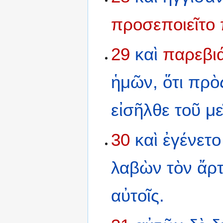
προσεποιεῖτο
29
καὶ
παρεβι
ἡμῶν,
ὅτι
πρὸ
εἰσῆλθε
τοῦ
με
30
καὶ
ἐγένετο
λαβὼν
τὸν
ἄρ
αὐτοῖς.