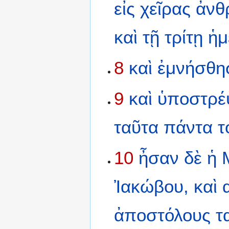
εἰς
χεῖρας
ἀν
καὶ
τῇ
τρίτῃ
ἡμ
8
καὶ
ἐμνήσθη
9
καὶ
ὑποστρέ
ταῦτα
πάντα
τ
10
ἦσαν
δὲ
ἡ
Ἰακώβου,
καὶ
ἀποστόλους
τ