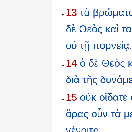
13
τὰ
βρώματ
δὲ
Θεὸς
καὶ
τ
οὐ
τῇ
πορνείᾳ
14
ὁ
δὲ
Θεὸς
διὰ
τῆς
δυνάμ
15
οὐκ
οἴδατε
ἄρας
οὖν
τὰ
μ
γένοιτο
.