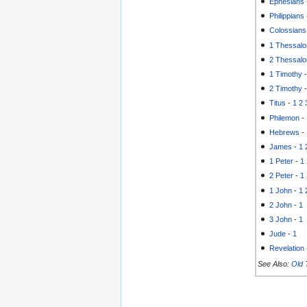
Ephesians
Philippians
Colossians
1 Thessalo
2 Thessalo
1 Timothy
2 Timothy
Titus
-
1
2
Philemon
-
Hebrews
-
James
-
1
1 Peter
-
1
2 Peter
-
1
1 John
-
1
2 John
-
1
3 John
-
1
Jude
-
1
Revelation
See Also:
Old 