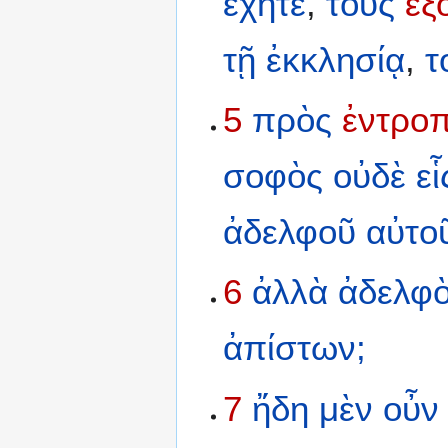
ἔχητε
,
τοὺς
ἐξ
τῇ
ἐκκλησίᾳ
,
τ
5
πρὸς
ἐντρο
σοφὸς
οὐδὲ
εἷ
ἀδελφοῦ
αὐτο
6
ἀλλὰ
ἀδελφ
ἀπίστων;
7
ἤδη
μὲν
οὖν