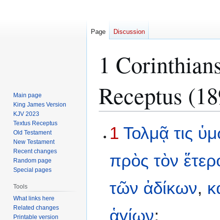
Page
Discussion
1 Corinthian
Receptus (18
Main page
King James Version
KJV 2023
Textus Receptus
Jump
Jump
1
Τολμᾷ
τις
ὑμ
Old Testament
to
to
New Testament
navigation
search
Recent changes
πρὸς
τὸν
ἕτερ
Random page
Special pages
τῶν
ἀδίκων
,
κ
Tools
What links here
Related changes
ἁγίων
;
Printable version