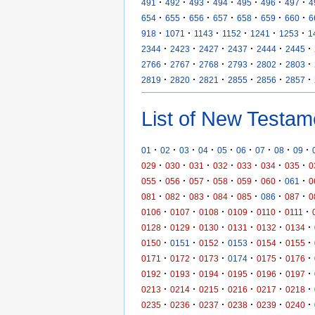
·
·
·
·
·
·
·
491
492
493
494
495
496
497
4
·
·
·
·
·
·
·
654
655
656
657
658
659
660
6
·
·
·
·
·
·
918
1071
1143
1152
1241
1253
1
·
·
·
·
·
·
2344
2423
2427
2437
2444
2445
·
·
·
·
·
·
2766
2767
2768
2793
2802
2803
·
·
·
·
·
·
2819
2820
2821
2855
2856
2857
List of New Testam
·
·
·
·
·
·
·
·
·
01
02
03
04
05
06
07
08
09
·
·
·
·
·
·
·
029
030
031
032
033
034
035
0
·
·
·
·
·
·
·
055
056
057
058
059
060
061
0
·
·
·
·
·
·
·
081
082
083
084
085
086
087
0
·
·
·
·
·
·
0106
0107
0108
0109
0110
0111
·
·
·
·
·
·
0128
0129
0130
0131
0132
0134
·
·
·
·
·
·
0150
0151
0152
0153
0154
0155
·
·
·
·
·
·
0171
0172
0173
0174
0175
0176
·
·
·
·
·
·
0192
0193
0194
0195
0196
0197
·
·
·
·
·
·
0213
0214
0215
0216
0217
0218
·
·
·
·
·
·
0235
0236
0237
0238
0239
0240