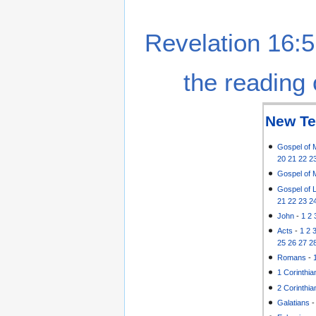
Revelation 16:5
the reading 
New Te
Gospel of 
20
21
22
2
Gospel of 
Gospel of 
21
22
23
2
John
-
1
2
Acts
-
1
2
25
26
27
2
Romans
-
1 Corinthia
2 Corinthia
Galatians