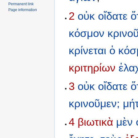
Permanent link
Page information
2
οὐκ
οἴδατε
ὅ
κόσμον
κρινο
κρίνεται
ὁ
κόσ
κριτηρίων
ἐλα
3
οὐκ
οἴδατε
ὅ
κρινοῦμεν;
μήτ
4
βιωτικὰ
μὲν