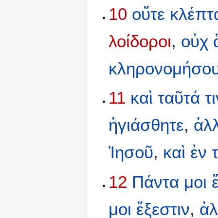
10
οὔτε
κλέπτ
λοίδοροι
,
οὐχ
κληρονομήσου
11
καὶ
ταῦτά
τ
ἡγιάσθητε
,
ἀλλ
Ἰησοῦ
,
καὶ
ἐν
12
Πάντα
μοι
μοι
ἔξεστιν
,
ἀλ