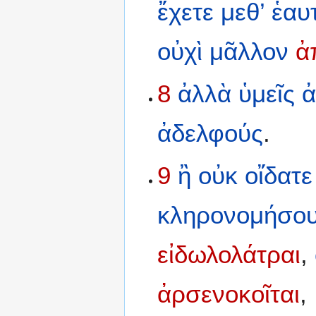
ἔχετε
μεθ’
ἑαυ
οὐχὶ
μᾶλλον
ἀ
8
ἀλλὰ
ὑμεῖς
ἀ
ἀδελφούς
.
9
ἢ
οὐκ
οἴδατε
κληρονομήσου
εἰδωλολάτραι
,
ἀρσενοκοῖται
,