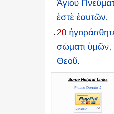
Ἁγίου
Πνεύμα
ἐστὲ
ἑαυτῶν
,
20
ἠγοράσθητ
σώματι
ὑμῶν
Θεοῦ
.
Some Helpful Links
Please Donate
Donate