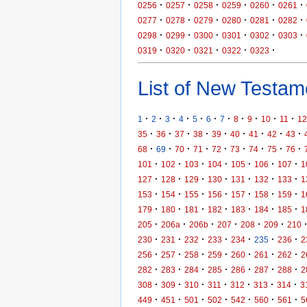
·
·
·
·
·
·
0256
0257
0258
0259
0260
0261
·
·
·
·
·
·
0277
0278
0279
0280
0281
0282
·
·
·
·
·
·
0298
0299
0300
0301
0302
0303
·
·
·
·
·
0319
0320
0321
0322
0323
List of New Testame
·
·
·
·
·
·
·
·
·
·
·
1
2
3
4
5
6
7
8
9
10
11
12
·
·
·
·
·
·
·
·
·
35
36
37
38
39
40
41
42
43
·
·
·
·
·
·
·
·
·
68
69
70
71
72
73
74
75
76
·
·
·
·
·
·
·
101
102
103
104
105
106
107
1
·
·
·
·
·
·
·
127
128
129
130
131
132
133
1
·
·
·
·
·
·
·
153
154
155
156
157
158
159
1
·
·
·
·
·
·
·
179
180
181
182
183
184
185
1
·
·
·
·
·
·
205
206a
206b
207
208
209
210
·
·
·
·
·
·
·
230
231
232
233
234
235
236
2
·
·
·
·
·
·
·
256
257
258
259
260
261
262
2
·
·
·
·
·
·
·
282
283
284
285
286
287
288
2
·
·
·
·
·
·
·
308
309
310
311
312
313
314
3
·
·
·
·
·
·
·
449
451
501
502
542
560
561
5