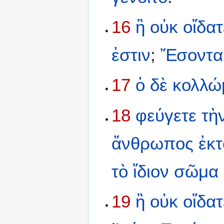
16
ἢ
οὐκ
οἴδατ
ἐστιν
;
Ἔσοντα
17
ὁ
δὲ
κολλώ
18
φεύγετε
τὴ
ἄνθρωπος
ἐκτ
τὸ
ἴδιον
σῶμα
19
ἢ
οὐκ
οἴδατ