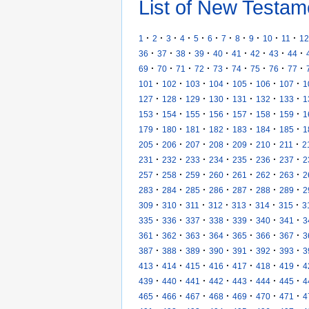
List of New Testam
·
·
·
·
·
·
·
·
·
·
·
1
2
3
4
5
6
7
8
9
10
11
12
·
·
·
·
·
·
·
·
·
36
37
38
39
40
41
42
43
44
·
·
·
·
·
·
·
·
·
69
70
71
72
73
74
75
76
77
·
·
·
·
·
·
·
101
102
103
104
105
106
107
1
·
·
·
·
·
·
·
127
128
129
130
131
132
133
1
·
·
·
·
·
·
·
153
154
155
156
157
158
159
1
·
·
·
·
·
·
·
179
180
181
182
183
184
185
1
·
·
·
·
·
·
·
205
206
207
208
209
210
211
2
·
·
·
·
·
·
·
231
232
233
234
235
236
237
2
·
·
·
·
·
·
·
257
258
259
260
261
262
263
2
·
·
·
·
·
·
·
283
284
285
286
287
288
289
2
·
·
·
·
·
·
·
309
310
311
312
313
314
315
3
·
·
·
·
·
·
·
335
336
337
338
339
340
341
3
·
·
·
·
·
·
·
361
362
363
364
365
366
367
3
·
·
·
·
·
·
·
387
388
389
390
391
392
393
3
·
·
·
·
·
·
·
413
414
415
416
417
418
419
4
·
·
·
·
·
·
·
439
440
441
442
443
444
445
4
·
·
·
·
·
·
·
465
466
467
468
469
470
471
4