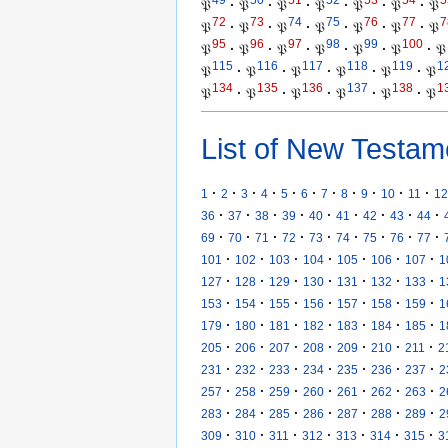
𝔓
·
𝔓
·
𝔓
·
𝔓
·
𝔓
·
𝔓
·
𝔓
72
73
74
75
76
77
7
𝔓
·
𝔓
·
𝔓
·
𝔓
·
𝔓
·
𝔓
·
𝔓
95
96
97
98
99
100
𝔓
·
𝔓
·
𝔓
·
𝔓
·
𝔓
·
𝔓
·
𝔓
115
116
117
118
119
1
𝔓
·
𝔓
·
𝔓
·
𝔓
·
𝔓
·
𝔓
134
135
136
137
138
1
𝔓
·
𝔓
·
𝔓
·
𝔓
·
𝔓
·
𝔓
List of New Testam
·
·
·
·
·
·
·
·
·
·
·
1
2
3
4
5
6
7
8
9
10
11
12
·
·
·
·
·
·
·
·
·
36
37
38
39
40
41
42
43
44
·
·
·
·
·
·
·
·
·
69
70
71
72
73
74
75
76
77
·
·
·
·
·
·
·
101
102
103
104
105
106
107
1
·
·
·
·
·
·
·
127
128
129
130
131
132
133
1
·
·
·
·
·
·
·
153
154
155
156
157
158
159
1
·
·
·
·
·
·
·
179
180
181
182
183
184
185
1
·
·
·
·
·
·
·
205
206
207
208
209
210
211
2
·
·
·
·
·
·
·
231
232
233
234
235
236
237
2
·
·
·
·
·
·
·
257
258
259
260
261
262
263
2
·
·
·
·
·
·
·
283
284
285
286
287
288
289
2
·
·
·
·
·
·
·
309
310
311
312
313
314
315
3