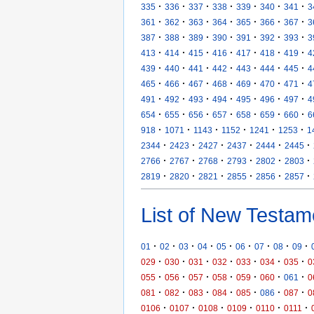
·
·
·
·
·
·
·
335
336
337
338
339
340
341
3
·
·
·
·
·
·
·
361
362
363
364
365
366
367
3
·
·
·
·
·
·
·
387
388
389
390
391
392
393
3
·
·
·
·
·
·
·
413
414
415
416
417
418
419
4
·
·
·
·
·
·
·
439
440
441
442
443
444
445
4
·
·
·
·
·
·
·
465
466
467
468
469
470
471
4
·
·
·
·
·
·
·
491
492
493
494
495
496
497
4
·
·
·
·
·
·
·
654
655
656
657
658
659
660
6
·
·
·
·
·
·
918
1071
1143
1152
1241
1253
1
·
·
·
·
·
·
2344
2423
2427
2437
2444
2445
·
·
·
·
·
·
2766
2767
2768
2793
2802
2803
·
·
·
·
·
·
2819
2820
2821
2855
2856
2857
List of New Testam
·
·
·
·
·
·
·
·
·
01
02
03
04
05
06
07
08
09
·
·
·
·
·
·
·
029
030
031
032
033
034
035
0
·
·
·
·
·
·
·
055
056
057
058
059
060
061
0
·
·
·
·
·
·
·
081
082
083
084
085
086
087
0
·
·
·
·
·
·
0106
0107
0108
0109
0110
0111