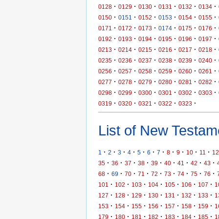
·
·
·
·
·
·
0128
0129
0130
0131
0132
0134
·
·
·
·
·
·
0150
0151
0152
0153
0154
0155
·
·
·
·
·
·
0171
0172
0173
0174
0175
0176
·
·
·
·
·
·
0192
0193
0194
0195
0196
0197
·
·
·
·
·
·
0213
0214
0215
0216
0217
0218
·
·
·
·
·
·
0235
0236
0237
0238
0239
0240
·
·
·
·
·
·
0256
0257
0258
0259
0260
0261
·
·
·
·
·
·
0277
0278
0279
0280
0281
0282
·
·
·
·
·
·
0298
0299
0300
0301
0302
0303
·
·
·
·
·
0319
0320
0321
0322
0323
List of New Testame
·
·
·
·
·
·
·
·
·
·
·
1
2
3
4
5
6
7
8
9
10
11
12
·
·
·
·
·
·
·
·
·
35
36
37
38
39
40
41
42
43
·
·
·
·
·
·
·
·
·
68
69
70
71
72
73
74
75
76
·
·
·
·
·
·
·
101
102
103
104
105
106
107
1
·
·
·
·
·
·
·
127
128
129
130
131
132
133
1
·
·
·
·
·
·
·
153
154
155
156
157
158
159
1
·
·
·
·
·
·
·
179
180
181
182
183
184
185
1