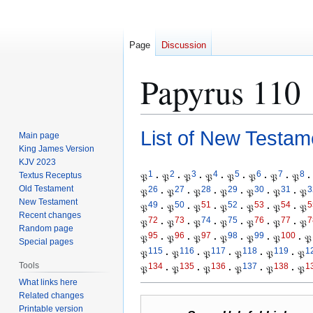
Page
Discussion
Papyrus 110
List of New Testam
Jump
Jump
Main page
to
to
King James Version
KJV 2023
navigation
search
1
2
3
4
5
6
7
8
Textus Receptus
𝔓
·
𝔓
·
𝔓
·
𝔓
·
𝔓
·
𝔓
·
𝔓
·
𝔓
·
Old Testament
26
27
28
29
30
31
3
𝔓
·
𝔓
·
𝔓
·
𝔓
·
𝔓
·
𝔓
·
𝔓
New Testament
49
50
51
52
53
54
5
𝔓
·
𝔓
·
𝔓
·
𝔓
·
𝔓
·
𝔓
·
𝔓
Recent changes
72
73
74
75
76
77
7
𝔓
·
𝔓
·
𝔓
·
𝔓
·
𝔓
·
𝔓
·
𝔓
Random page
95
96
97
98
99
100
𝔓
·
𝔓
·
𝔓
·
𝔓
·
𝔓
·
𝔓
·
𝔓
Special pages
115
116
117
118
119
1
𝔓
·
𝔓
·
𝔓
·
𝔓
·
𝔓
·
𝔓
Tools
134
135
136
137
138
1
𝔓
·
𝔓
·
𝔓
·
𝔓
·
𝔓
·
𝔓
What links here
Related changes
Printable version