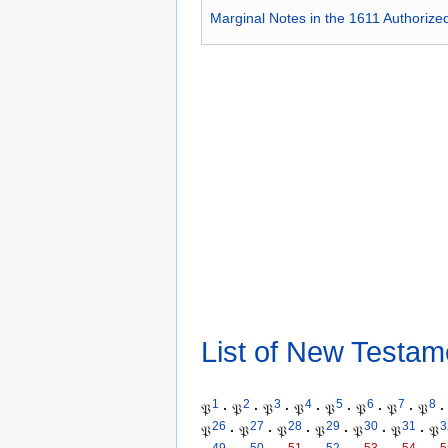
Marginal Notes in the 1611 Authorize
List of New Testam
1
2
3
4
5
6
7
8
𝔓
·
𝔓
·
𝔓
·
𝔓
·
𝔓
·
𝔓
·
𝔓
·
𝔓
·
26
27
28
29
30
31
3
𝔓
·
𝔓
·
𝔓
·
𝔓
·
𝔓
·
𝔓
·
𝔓
49
50
51
52
53
54
5