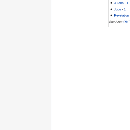
3 John
-
1
Jude
-
1
Revelation
See Also:
Old 