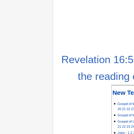
Revelation 16:5
the reading 
New Te
Gospel of 
20
21
22
2
Gospel of 
Gospel of 
21
22
23
2
John
-
1
2