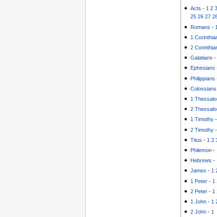
Acts
-
1
2
25
26
27
2
Romans
-
1 Corinthia
2 Corinthia
Galatians
Ephesians
Philippians
Colossians
1 Thessalo
2 Thessalo
1 Timothy
2 Timothy
Titus
-
1
2
Philemon
-
Hebrews
-
James
-
1
1 Peter
-
1
2 Peter
-
1
1 John
-
1
2 John
-
1