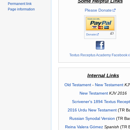
Some Helpful Links
Permanent link
Page information
Please Donate
Donate
Textus Receptus Academy Facebook
Internal Links
Old Testament
-
New Testament
KJ
New Testament
KJV 2016
Scrivener's 1894 Textus Recep
2016 Urdu New Testament
(TR Ba
Russian Synodal Version
(TR Ba
Reina Valera Gómez
Spanish
(TR 