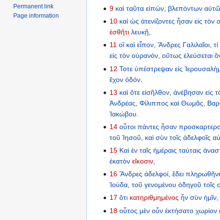
Permanent link
9
καὶ
ταῦτα
εἰπών,
βλεπόντων
αὐτ
Page information
10
καὶ
ὡς
ἀτενίζοντες
ἦσαν
εἰς
τὸν
ἐσθῆτι
λευκῇ,
11
οἳ
καὶ
εἶπον,
Ἄνδρες
Γαλιλαῖοι,
τί
εἰς
τὸν
οὐρανόν,
οὕτως
ἐλεύσεται
ὃ
12
Τοτε
ὑπέστρεψαν
εἰς
Ἰερουσαλὴ
ἔχον
ὁδόν.
13
καὶ
ὅτε
εἰσῆλθον,
ἀνέβησαν
εἰς
τ
Ἀνδρέας,
Φίλιππος
καὶ
Θωμᾶς,
Βαρ
Ἰακώβου.
14
οὗτοι
πάντες
ἦσαν
προσκαρτερο
τοῦ
Ἰησοῦ,
καὶ
σὺν
τοῖς
ἀδελφοῖς
αὐ
15
Καὶ
ἐν
ταῖς
ἡμέραις
ταύταις
ἀνασ
ἑκατὸν
εἴκοσιν,
16
Ἄνδρες
ἀδελφοί,
ἔδει
πληρωθῆν
Ἰούδα,
τοῦ
γενομένου
ὁδηγοῦ
τοῖς
17
ὅτι
κατηριθμημένος
ἦν
σὺν
ἡμῖν,
18
οὗτος
μὲν
οὖν
ἐκτήσατο
χωρίον