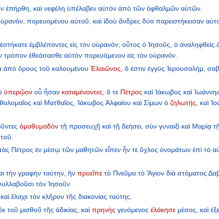
ῶν
ἐπήρθη,
καὶ
νεφέλη
ὑπέλαβεν
αὐτὸν
ἀπὸ
τῶν
ὀφθαλμῶν
αὐτῶν.
οὐρανόν,
πορευομένου
αὐτοῦ,
καὶ
ἰδοὺ
ἄνδρες
δύο
παρειστήκεισαν
αὐτ
ἑστήκατε
ἐμβλέποντες
εἰς
τὸν
οὐρανόν;
οὗτος
ὁ
Ἰησοῦς,
ὁ
ἀναληφθεὶς
ν
τρόπον
ἐθεάσασθε
αὐτὸν
πορευόμενον
εἰς
τὸν
οὐρανόν.
μ
ἀπὸ
ὄρους
τοῦ
καλουμένου
Ἐλαιῶνος,
ὅ
ἐστιν
ἐγγὺς
Ἰερουσαλήμ,
σα
ὸ
ὑπερῷον
οὗ
ἦσαν
καταμένοντες,
ὅ
τε
Πέτρος
καὶ
Ἰάκωβος
καὶ
Ἰωάννη
θολομαῖος
καὶ
Ματθαῖος,
Ἰάκωβος
Ἁλφαίου
καὶ
Σίμων
ὁ
ζηλωτής,
καὶ
Ἰο
ῦντες
ὁμοθυμαδὸν
τῇ
προσευχῇ
καὶ
τῇ
δεήσει,
σὺν
γυναιξὶ
καὶ
Μαρίᾳ
τ
τοῦ.
τὰς
Πέτρος
ἐν
μέσῳ
τῶν
μαθητῶν
εἶπεν
ἦν
τε
ὄχλος
ὀνομάτων
ἐπὶ
τὸ
α
αι
τὴν
γραφὴν
ταύτην,
ἣν
προεῖπε
τὸ
Πνεῦμα
τὸ
Ἅγιον
διὰ
στόματος
Δαβ
συλλαβοῦσι
τὸν
Ἰησοῦν
καὶ
ἔλαχε
τὸν
κλῆρον
τῆς
διακονίας
ταύτης.
ἐκ
τοῦ
μισθοῦ
τῆς
ἀδικίας,
καὶ
πρηνὴς
γενόμενος
ἐλάκησε
μέσος,
καὶ
ἐξ