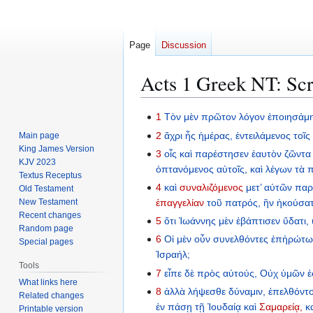
Page
Discussion
Acts 1 Greek NT: Scr
Jump
Jump
1
Τὸν
μὲν
πρῶτον
λόγον
ἐποιησάμ
to
to
2
ἄχρι
ἧς
ἡμέρας,
ἐντειλάμενος
τοῖς
Main page
navigation
search
King James Version
3
οἷς
καὶ
παρέστησεν
ἑαυτὸν
ζῶντα
KJV 2023
ὀπτανόμενος
αὐτοῖς,
καὶ
λέγων
τὰ
π
Textus Receptus
4
καὶ
συναλιζόμενος
μετ’
αὐτῶν
παρ
Old Testament
New Testament
ἐπαγγελίαν
τοῦ
πατρός,
ἣν
ἠκούσα
Recent changes
5
ὅτι
Ἰωάννης
μὲν
ἐβάπτισεν
ὕδατι,
Random page
6
Οἱ
μὲν
οὖν
συνελθόντες
ἐπἠρώτω
Special pages
Ἰσραήλ;
Tools
7
εἶπε
δὲ
πρὸς
αὐτούς,
Οὐχ
ὑμῶν
ἐ
What links here
8
ἀλλὰ
λήψεσθε
δύναμιν,
ἐπελθόντ
Related changes
ἐν
πάσῃ
τῇ
Ἰουδαίᾳ
καὶ
Σαμαρείᾳ,
κ
Printable version