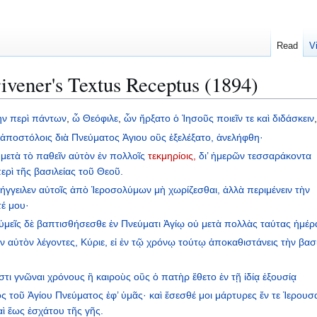
Read
V
ivener's Textus Receptus (1894)
ην
περὶ
πάντων
,
ὦ
Θεόφιλε
,
ὧν
ἤρξατο
ὁ
Ἰησοῦς
ποιεῖν
τε
καὶ
διδάσκειν
ἀποστόλοις
διὰ
Πνεύματος
Ἁγιου
οὓς
ἐξελέξατο,
ἀνελήφθη·
μετὰ
τὸ
παθεῖν
αὐτὸν
ἐν
πολλοῖς
τεκμηρίοις,
δι’
ἡμερῶν
τεσσαράκοντα
ερὶ
τῆς
βασιλείας
τοῦ
Θεοῦ.
ήγγειλεν
αὐτοῖς
ἀπὸ
Ἱεροσολύμων
μὴ
χωρίζεσθαι,
ἀλλὰ
περιμένειν
τὴν
τέ
μου·
ὑμεῖς
δὲ
βαπτισθήσεσθε
ἐν
Πνεύματι
Ἁγίῳ
οὐ
μετὰ
πολλὰς
ταύτας
ἡμέρ
ν
αὐτὸν
λέγοντες,
Κύριε,
εἰ
ἐν
τῷ
χρόνῳ
τούτῳ
ἀποκαθιστάνεις
τὴν
βασ
στι
γνῶναι
χρόνους
ἢ
καιροὺς
οὓς
ὁ
πατὴρ
ἔθετο
ἐν
τῇ
ἰδίᾳ
ἐξουσίᾳ
ος
τοῦ
Ἁγίου
Πνεύματος
ἐφ’
ὑμᾶς·
καὶ
ἔσεσθέ
μοι
μάρτυρες
ἔν
τε
Ἰερουσ
αὶ
ἕως
ἐσχάτου
τῆς
γῆς.