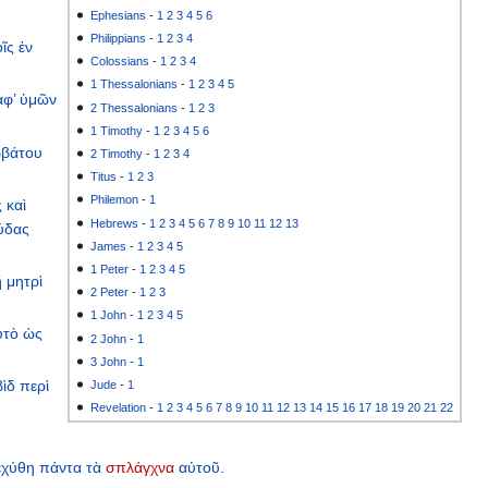
Ephesians
-
1
2
3
4
5
6
Philippians
-
1
2
3
4
οῖς
ἐν
Colossians
-
1
2
3
4
1 Thessalonians
-
1
2
3
4
5
ἀφ’
ὑμῶν
2 Thessalonians
-
1
2
3
1 Timothy
-
1
2
3
4
5
6
ββάτου
2 Timothy
-
1
2
3
4
Titus
-
1
2
3
Philemon
-
1
ς
καὶ
Hebrews
-
1
2
3
4
5
6
7
8
9
10
11
12
13
ύδας
James
-
1
2
3
4
5
1 Peter
-
1
2
3
4
5
ῇ
μητρὶ
2 Peter
-
1
2
3
1 John
-
1
2
3
4
5
ὐτὸ
ὡς
2 John
-
1
3 John
-
1
ὶδ
περὶ
Jude
-
1
Revelation
-
1
2
3
4
5
6
7
8
9
10
11
12
13
14
15
16
17
18
19
20
21
22
εχύθη
πάντα
τὰ
σπλάγχνα
αὐτοῦ.