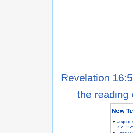
Revelation 16:5
the reading 
New Te
Gospel of 
20
21
22
2
Gospel of 