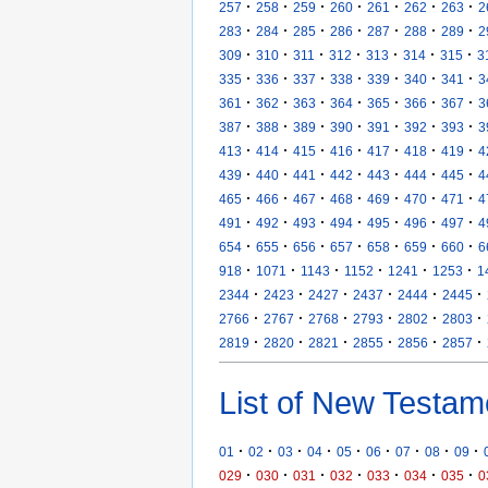
·
·
·
·
·
·
·
257
258
259
260
261
262
263
2
·
·
·
·
·
·
·
283
284
285
286
287
288
289
2
·
·
·
·
·
·
·
309
310
311
312
313
314
315
3
·
·
·
·
·
·
·
335
336
337
338
339
340
341
3
·
·
·
·
·
·
·
361
362
363
364
365
366
367
3
·
·
·
·
·
·
·
387
388
389
390
391
392
393
3
·
·
·
·
·
·
·
413
414
415
416
417
418
419
4
·
·
·
·
·
·
·
439
440
441
442
443
444
445
4
·
·
·
·
·
·
·
465
466
467
468
469
470
471
4
·
·
·
·
·
·
·
491
492
493
494
495
496
497
4
·
·
·
·
·
·
·
654
655
656
657
658
659
660
6
·
·
·
·
·
·
918
1071
1143
1152
1241
1253
1
·
·
·
·
·
·
2344
2423
2427
2437
2444
2445
·
·
·
·
·
·
2766
2767
2768
2793
2802
2803
·
·
·
·
·
·
2819
2820
2821
2855
2856
2857
List of New Testam
·
·
·
·
·
·
·
·
·
01
02
03
04
05
06
07
08
09
·
·
·
·
·
·
·
029
030
031
032
033
034
035
0