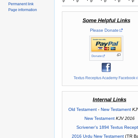
𝔓
·
𝔓
·
𝔓
·
𝔓
·
𝔓
·
𝔓
Permanent link
Page information
Some Helpful Links
Please Donate
Donate
Textus Receptus Academy Facebook
Internal Links
Old Testament
-
New Testament
KJ
New Testament
KJV 2016
Scrivener's 1894 Textus Recep
2016 Urdu New Testament
(TR Ba