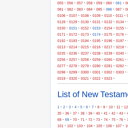
·
·
·
·
·
·
·
055
056
057
058
059
060
061
0
·
·
·
·
·
·
·
081
082
083
084
085
086
087
0
·
·
·
·
·
·
0106
0107
0108
0109
0110
0111
·
·
·
·
·
·
0128
0129
0130
0131
0132
0134
·
·
·
·
·
·
0150
0151
0152
0153
0154
0155
·
·
·
·
·
·
0171
0172
0173
0174
0175
0176
·
·
·
·
·
·
0192
0193
0194
0195
0196
0197
·
·
·
·
·
·
0213
0214
0215
0216
0217
0218
·
·
·
·
·
·
0235
0236
0237
0238
0239
0240
·
·
·
·
·
·
0256
0257
0258
0259
0260
0261
·
·
·
·
·
·
0277
0278
0279
0280
0281
0282
·
·
·
·
·
·
0298
0299
0300
0301
0302
0303
·
·
·
·
·
0319
0320
0321
0322
0323
List of New Testame
·
·
·
·
·
·
·
·
·
·
·
1
2
3
4
5
6
7
8
9
10
11
12
·
·
·
·
·
·
·
·
·
35
36
37
38
39
40
41
42
43
·
·
·
·
·
·
·
·
·
68
69
70
71
72
73
74
75
76
·
·
·
·
·
·
·
101
102
103
104
105
106
107
1