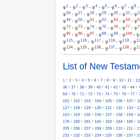
1
2
3
4
5
6
7
8
𝔓
·
𝔓
·
𝔓
·
𝔓
·
𝔓
·
𝔓
·
𝔓
·
𝔓
·
26
27
28
29
30
31
3
𝔓
·
𝔓
·
𝔓
·
𝔓
·
𝔓
·
𝔓
·
𝔓
49
50
51
52
53
54
5
𝔓
·
𝔓
·
𝔓
·
𝔓
·
𝔓
·
𝔓
·
𝔓
72
73
74
75
76
77
7
𝔓
·
𝔓
·
𝔓
·
𝔓
·
𝔓
·
𝔓
·
𝔓
95
96
97
98
99
100
𝔓
·
𝔓
·
𝔓
·
𝔓
·
𝔓
·
𝔓
·
𝔓
115
116
117
118
119
1
𝔓
·
𝔓
·
𝔓
·
𝔓
·
𝔓
·
𝔓
134
135
136
137
138
1
𝔓
·
𝔓
·
𝔓
·
𝔓
·
𝔓
·
𝔓
List of New Testam
·
·
·
·
·
·
·
·
·
·
·
1
2
3
4
5
6
7
8
9
10
11
12
·
·
·
·
·
·
·
·
·
36
37
38
39
40
41
42
43
44
·
·
·
·
·
·
·
·
·
69
70
71
72
73
74
75
76
77
·
·
·
·
·
·
·
101
102
103
104
105
106
107
1
·
·
·
·
·
·
·
127
128
129
130
131
132
133
1
·
·
·
·
·
·
·
153
154
155
156
157
158
159
1
·
·
·
·
·
·
·
179
180
181
182
183
184
185
1
·
·
·
·
·
·
·
205
206
207
208
209
210
211
2
·
·
·
·
·
·
·
231
232
233
234
235
236
237
2