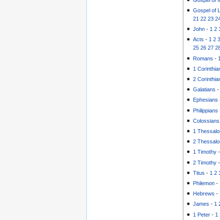
Gospel of 
21
22
23
2
John
-
1
2
Acts
-
1
2
25
26
27
2
Romans
-
1 Corinthia
2 Corinthia
Galatians
Ephesians
Philippians
Colossians
1 Thessalo
2 Thessalo
1 Timothy
2 Timothy
Titus
-
1
2
Philemon
-
Hebrews
-
James
-
1
1 Peter
-
1