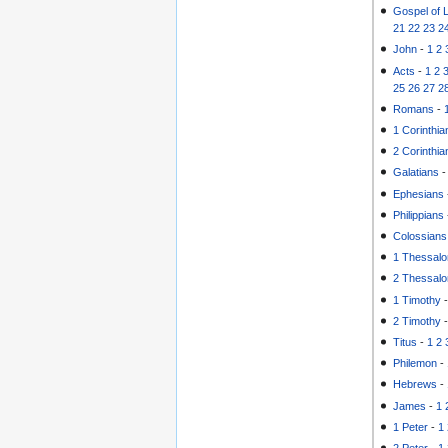
Gospel of 
21
22
23
2
John
-
1
2
Acts
-
1
2
25
26
27
2
Romans
-
1 Corinthia
2 Corinthia
Galatians
Ephesians
Philippians
Colossians
1 Thessalo
2 Thessalo
1 Timothy
2 Timothy
Titus
-
1
2
Philemon
-
Hebrews
-
James
-
1
1 Peter
-
1