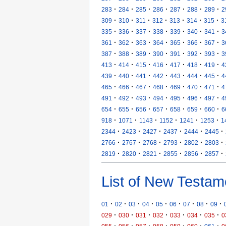
·
·
·
·
·
·
·
283
284
285
286
287
288
289
2
·
·
·
·
·
·
·
309
310
311
312
313
314
315
3
·
·
·
·
·
·
·
335
336
337
338
339
340
341
3
·
·
·
·
·
·
·
361
362
363
364
365
366
367
3
·
·
·
·
·
·
·
387
388
389
390
391
392
393
3
·
·
·
·
·
·
·
413
414
415
416
417
418
419
4
·
·
·
·
·
·
·
439
440
441
442
443
444
445
4
·
·
·
·
·
·
·
465
466
467
468
469
470
471
4
·
·
·
·
·
·
·
491
492
493
494
495
496
497
4
·
·
·
·
·
·
·
654
655
656
657
658
659
660
6
·
·
·
·
·
·
918
1071
1143
1152
1241
1253
1
·
·
·
·
·
·
2344
2423
2427
2437
2444
2445
·
·
·
·
·
·
2766
2767
2768
2793
2802
2803
·
·
·
·
·
·
2819
2820
2821
2855
2856
2857
List of New Testam
·
·
·
·
·
·
·
·
·
01
02
03
04
05
06
07
08
09
·
·
·
·
·
·
·
029
030
031
032
033
034
035
0