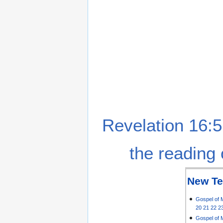
Revelation 16:5
the reading 
New Te
Gospel of 
20
21
22
2
Gospel of 