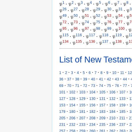
1
2
3
4
5
6
7
8
𝔓
·
𝔓
·
𝔓
·
𝔓
·
𝔓
·
𝔓
·
𝔓
·
𝔓
·
26
27
28
29
30
31
3
𝔓
·
𝔓
·
𝔓
·
𝔓
·
𝔓
·
𝔓
·
𝔓
49
50
51
52
53
54
5
𝔓
·
𝔓
·
𝔓
·
𝔓
·
𝔓
·
𝔓
·
𝔓
72
73
74
75
76
77
7
𝔓
·
𝔓
·
𝔓
·
𝔓
·
𝔓
·
𝔓
·
𝔓
95
96
97
98
99
100
𝔓
·
𝔓
·
𝔓
·
𝔓
·
𝔓
·
𝔓
·
𝔓
115
116
117
118
119
1
𝔓
·
𝔓
·
𝔓
·
𝔓
·
𝔓
·
𝔓
134
135
136
137
138
1
𝔓
·
𝔓
·
𝔓
·
𝔓
·
𝔓
·
𝔓
List of New Testam
·
·
·
·
·
·
·
·
·
·
·
1
2
3
4
5
6
7
8
9
10
11
12
·
·
·
·
·
·
·
·
·
36
37
38
39
40
41
42
43
44
·
·
·
·
·
·
·
·
·
69
70
71
72
73
74
75
76
77
·
·
·
·
·
·
·
101
102
103
104
105
106
107
1
·
·
·
·
·
·
·
127
128
129
130
131
132
133
1
·
·
·
·
·
·
·
153
154
155
156
157
158
159
1
·
·
·
·
·
·
·
179
180
181
182
183
184
185
1
·
·
·
·
·
·
·
205
206
207
208
209
210
211
2
·
·
·
·
·
·
·
231
232
233
234
235
236
237
2
·
·
·
·
·
·
·
257
258
259
260
261
262
263
2