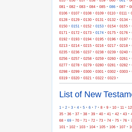
·
·
·
·
·
·
·
055
056
057
058
059
060
061
0
·
·
·
·
·
·
·
081
082
083
084
085
086
087
0
·
·
·
·
·
·
0106
0107
0108
0109
0110
0111
·
·
·
·
·
·
0128
0129
0130
0131
0132
0134
·
·
·
·
·
·
0150
0151
0152
0153
0154
0155
·
·
·
·
·
·
0171
0172
0173
0174
0175
0176
·
·
·
·
·
·
0192
0193
0194
0195
0196
0197
·
·
·
·
·
·
0213
0214
0215
0216
0217
0218
·
·
·
·
·
·
0235
0236
0237
0238
0239
0240
·
·
·
·
·
·
0256
0257
0258
0259
0260
0261
·
·
·
·
·
·
0277
0278
0279
0280
0281
0282
·
·
·
·
·
·
0298
0299
0300
0301
0302
0303
·
·
·
·
·
0319
0320
0321
0322
0323
List of New Testame
·
·
·
·
·
·
·
·
·
·
·
1
2
3
4
5
6
7
8
9
10
11
12
·
·
·
·
·
·
·
·
·
35
36
37
38
39
40
41
42
43
·
·
·
·
·
·
·
·
·
68
69
70
71
72
73
74
75
76
·
·
·
·
·
·
·
101
102
103
104
105
106
107
1