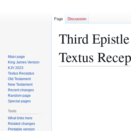
Page
Discussion
Third Epistle
Textus Recep
Main page
King James Version
KJV 2023
Textus Receptus
Jump
Jump
Old Testament
to
to
New Testament
navigation
search
Recent changes
Random page
Special pages
Tools
What links here
Related changes
Printable version