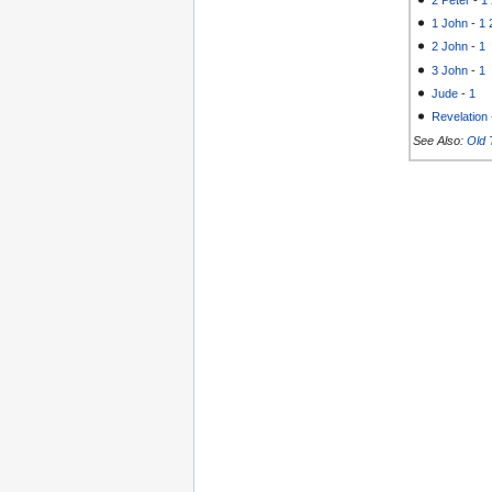
2 Peter
-
1
1 John
-
1
2 John
-
1
3 John
-
1
Jude
-
1
Revelation
See Also:
Old 