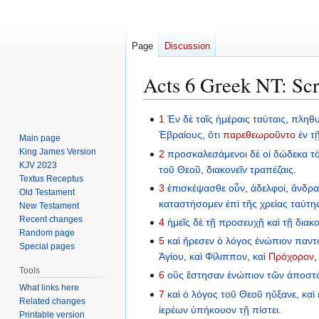
Page
Discussion
Acts 6 Greek NT: Scr
Jump
Jump
1
Ἐν
δὲ
ταῖς
ἡμέραις
ταύταις
,
πληθ
to
to
Ἑβραίους
,
ὅτι
παρεθεωροῦντο
ἐν
τ
Main page
navigation
search
King James Version
2
προσκαλεσάμενοι
δὲ
οἱ
δώδεκα
τ
KJV 2023
τοῦ
Θεοῦ
,
διακονεῖν
τραπέζαις
.
Textus Receptus
3
ἐπισκέψασθε
οὖν
,
ἀδελφοί
,
ἄνδρα
Old Testament
καταστήσομεν
ἐπὶ
τῆς
χρείας
ταύτη
New Testament
Recent changes
4
ἡμεῖς
δὲ
τῇ
προσευχῇ
καὶ
τῇ
διακο
Random page
5
καὶ
ἤρεσεν
ὁ
λόγος
ἐνώπιον
παντ
Special pages
Ἁγίου
,
καὶ
Φίλιππον
,
καὶ
Πρόχορον
Tools
6
οὓς
ἔστησαν
ἐνώπιον
τῶν
ἀποστ
What links here
7
καὶ
ὁ
λόγος
τοῦ
Θεοῦ
ηὔξανε
,
καὶ
Related changes
ἱερέων
ὑπήκουον
τῇ
πίστει
.
Printable version