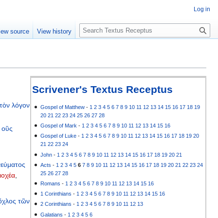
Log in
S
iew source
View history
e
a
r
c
h
Scrivener's Textus Receptus
τὸν
λόγον
Gospel of Matthew
-
1
2
3
4
5
6
7
8
9
10
11
12
13
14
15
16
17
18
19
20
21
22
23
24
25
26
27
28
Gospel of Mark
-
1
2
3
4
5
6
7
8
9
10
11
12
13
14
15
16
,
οὓς
Gospel of Luke
-
1
2
3
4
5
6
7
8
9
10
11
12
13
14
15
16
17
18
19
20
21
22
23
24
John
-
1
2
3
4
5
6
7
8
9
10
11
12
13
14
15
16
17
18
19
20
21
εύματος
Acts
-
1
2
3
4
5
6
7
8
9
10
11
12
13
14
15
16
17
18
19
20
21
22
23
24
25
26
27
28
ιοχέα
,
Romans
-
1
2
3
4
5
6
7
8
9
10
11
12
13
14
15
16
1 Corinthians
-
1
2
3
4
5
6
7
8
9
10
11
12
13
14
15
16
ὄχλος
τῶν
2 Corinthians
-
1
2
3
4
5
6
7
8
9
10
11
12
13
Galatians
-
1
2
3
4
5
6