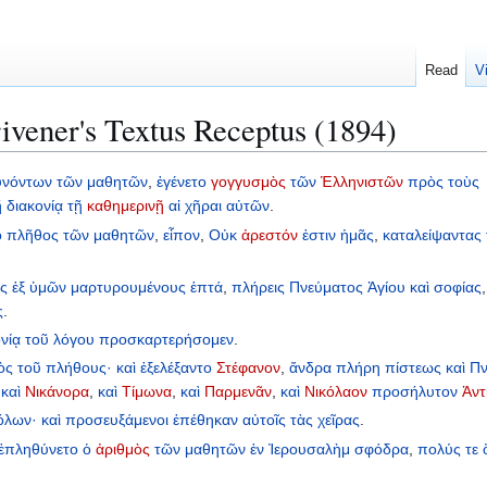
Read
V
ivener's Textus Receptus (1894)
υνόντων
τῶν
μαθητῶν
,
ἐγένετο
γογγυσμὸς
τῶν
Ἑλληνιστῶν
πρὸς
τοὺς
ῇ
διακονίᾳ
τῇ
καθημερινῇ
αἱ
χῆραι
αὐτῶν
.
ὸ
πλῆθος
τῶν
μαθητῶν
,
εἶπον
,
Οὐκ
ἀρεστόν
ἐστιν
ἡμᾶς
,
καταλείψαντας
ς
ἐξ
ὑμῶν
μαρτυρουμένους
ἑπτά
,
πλήρεις
Πνεύματος
Ἁγίου
καὶ
σοφίας
ς
.
νίᾳ
τοῦ
λόγου
προσκαρτερήσομεν
.
ὸς
τοῦ
πλήθους·
καὶ
ἐξελέξαντο
Στέφανον
,
ἄνδρα
πλήρη
πίστεως
καὶ
Πν
,
καὶ
Νικάνορα
,
καὶ
Τίμωνα
,
καὶ
Παρμενᾶν
,
καὶ
Νικόλαον
προσήλυτον
Ἀντ
όλων·
καὶ
προσευξάμενοι
ἐπέθηκαν
αὐτοῖς
τὰς
χεῖρας
.
ἐπληθύνετο
ὁ
ἀριθμὸς
τῶν
μαθητῶν
ἐν
Ἰερουσαλὴμ
σφόδρα
,
πολύς
τε