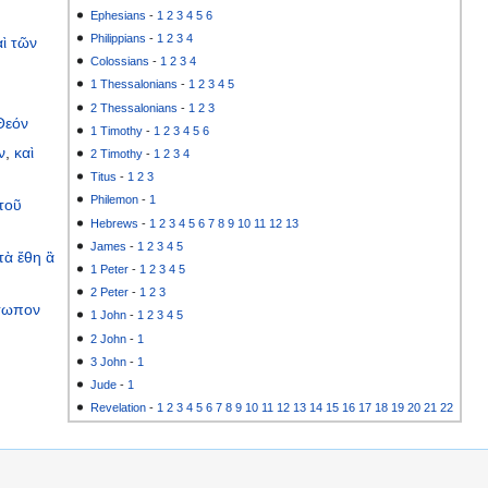
Ephesians
-
1
2
3
4
5
6
Philippians
-
1
2
3
4
αὶ
τῶν
Colossians
-
1
2
3
4
1 Thessalonians
-
1
2
3
4
5
2 Thessalonians
-
1
2
3
Θεόν
1 Timothy
-
1
2
3
4
5
6
ν
,
καὶ
2 Timothy
-
1
2
3
4
Titus
-
1
2
3
Philemon
-
1
τοῦ
Hebrews
-
1
2
3
4
5
6
7
8
9
10
11
12
13
James
-
1
2
3
4
5
τὰ
ἔθη
ἃ
1 Peter
-
1
2
3
4
5
2 Peter
-
1
2
3
σωπον
1 John
-
1
2
3
4
5
2 John
-
1
3 John
-
1
Jude
-
1
Revelation
-
1
2
3
4
5
6
7
8
9
10
11
12
13
14
15
16
17
18
19
20
21
22