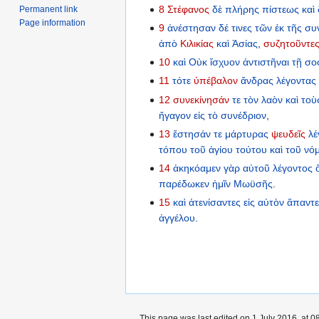
8
Στέφανος
δὲ
πλήρης
πίστεως
καὶ
Permanent link
Page information
9
ἀνέστησαν
δέ
τινες
τῶν
ἐκ
τῆς
συ
ἀπὸ
Κιλικίας
καὶ
Ἀσίας
,
συζητοῦντε
10
καὶ
Οὐκ
ἴσχυον
ἀντιστῆναι
τῇ
σο
11
τότε
ὑπέβαλον
ἄνδρας
λέγοντας
12
συνεκίνησάν
τε
τὸν
λαὸν
καὶ
τοὺ
ἤγαγον
εἰς
τὸ
συνέδριον
,
13
ἔστησάν
τε
μάρτυρας
ψευδεῖς
λέ
τόπου
τοῦ
ἁγίου
τούτου
καὶ
τοῦ
νό
14
ἀκηκόαμεν
γὰρ
αὐτοῦ
λέγοντος
παρέδωκεν
ἡμῖν
Μωϋσῆς
.
15
καὶ
ἀτενίσαντες
εἰς
αὐτὸν
ἅπαντε
ἀγγέλου
.
This page was last edited on 1 July 2016, at 0