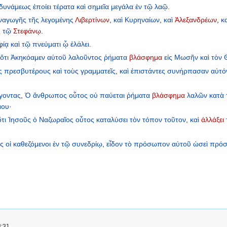
δυνάμεως
ἐποίει
τέρατα
καὶ
σημεῖα
μεγάλα
ἐν
τῷ
λαῷ
.
ναγωγῆς
τῆς
λεγομένης
Λιβερτίνων
,
καὶ
Κυρηναίων
,
καὶ
Ἀλεξανδρέων
,
κ
ς
τῷ
Στεφάνῳ
.
φίᾳ
καὶ
τῷ
πνεύματι
ᾧ
ἐλάλει
.
ὅτι
Ἀκηκόαμεν
αὐτοῦ
λαλοῦντος
ῥήματα
βλάσφημα
εἰς
Μωσῆν
καὶ
τὸν
ς
πρεσβυτέρους
καὶ
τοὺς
γραμματεῖς
,
καὶ
ἐπιστάντες
συνήρπασαν
αὐτό
γοντας
,
Ὁ
ἄνθρωπος
οὗτος
οὐ
παύεται
ῥήματα
βλάσφημα
λαλῶν
κατὰ
μου·
ὅτι
Ἰησοῦς
ὁ
Ναζωραῖος
οὗτος
καταλύσει
τὸν
τόπον
τοῦτον
,
καὶ
ἀλλάξει
ς
οἱ
καθεζόμενοι
ἐν
τῷ
συνεδρίῳ
,
εἶδον
τὸ
πρόσωπον
αὐτοῦ
ὡσεὶ
πρό
8:31.