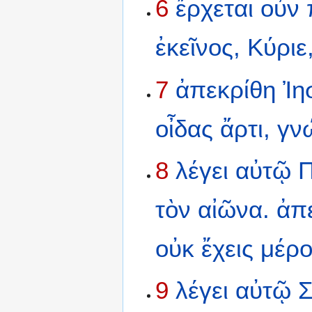
6
ἔρχεται
οὖν
ἐκεῖνος,
Κύριε
7
ἀπεκρίθη
Ἰη
οἶδας
ἄρτι,
γν
8
λέγει
αὐτῷ
Π
τὸν
αἰῶνα.
ἀπ
οὐκ
ἔχεις
μέρο
9
λέγει
αὐτῷ
Σ