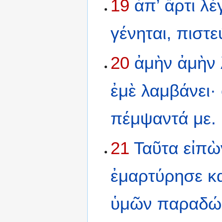
19
ἀπ’
ἄρτι
λέ
γένηται,
πιστε
20
ἀμὴν
ἀμὴν
ἐμὲ
λαμβάνει·
πέμψαντά
με.
21
Ταῦτα
εἰπὼ
ἐμαρτύρησε
κ
ὑμῶν
παραδώ