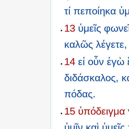
τί
πεποίηκα
ὑμ
13
ὑμεῖς
φωνε
καλῶς
λέγετε,
14
εἰ
οὖν
ἐγὼ
διδάσκαλος,
κ
πόδας.
15
ὑπόδειγμα
ὑμῖν
καὶ
ὑμεῖς