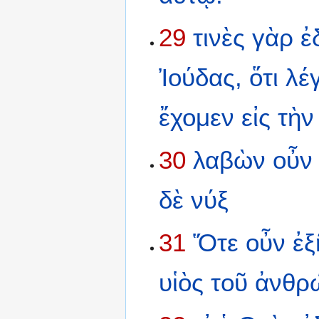
29
τινὲς
γὰρ
ἐ
Ἰούδας,
ὅτι
λέγ
ἔχομεν
εἰς
τὴν
30
λαβὼν
οὖν
δὲ
νύξ
31
Ὅτε
οὖν
ἐξ
υἱὸς
τοῦ
ἀνθρ