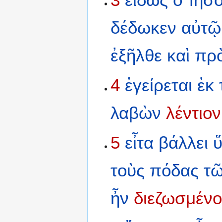
δέδωκεν
αὐτῷ
ἐξῆλθε
καὶ
πρ
4
ἐγείρεται
ἐκ
λαβὼν
λέντιον
5
εἶτα
βάλλει
τοὺς
πόδας
τ
ἦν
διεζωσμένο