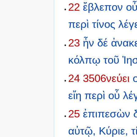
22
ἔβλεπον
ο
περὶ
τίνος
λέγε
23
ἦν
δέ
ἀνακ
κόλπῳ
τοῦ
Ἰη
24
3506νεύει
εἴη
περὶ
οὗ
λέγ
25
ἐπιπεσὼν
αὐτῷ,
Κύριε,
τ