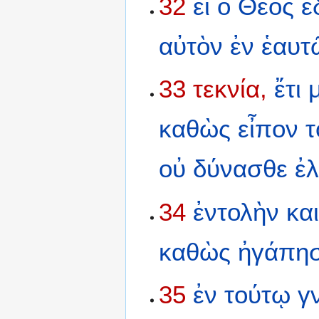
32
εἰ
ὁ
Θεὸς
ἐ
αὐτὸν
ἐν
ἑαυτ
33
τεκνία,
ἔτι
καθὼς
εἶπον
τ
οὐ
δύνασθε
ἐλ
34
ἐντολὴν
κα
καθὼς
ἠγάπη
35
ἐν
τούτῳ
γ