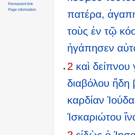
Permanent link
Page information
πατέρα,
ἀγαπ
τοὺς
ἐν
τῷ
κό
ἠγάπησεν
αὐτ
2
καὶ
δείπνου
διαβόλου
ἤδη
καρδίαν
Ἰούδα
Ἰσκαριώτου
ἵν
3
εἰδὼς
ὁ
Ἰησ