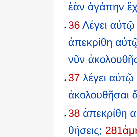
ἐὰν
ἀγάπην
ἔ
36
Λέγει
αὐτῷ
ἀπεκρίθη
αὐτ
νῦν
ἀκολουθῆσ
37
λέγει
αὐτῷ
ἀκολουθῆσαι
ἄ
38
ἀπεκρίθη
α
θήσεις;
281ἀμ