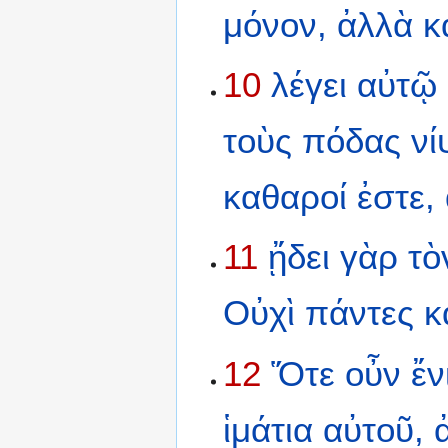
μόνον,
ἀλλὰ
κ
10
λέγει
αὐτῷ
τοὺς
πόδας
νί
καθαροί
ἐστε,
11
ᾔδει
γὰρ
τὸ
Οὐχὶ
πάντες
κ
12
Ὅτε
οὖν
ἔν
ἱμάτια
αὐτοῦ,