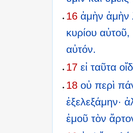
16
ἀμὴν
ἀμὴν
κυρίου
αὐτοῦ,
αὐτόν.
17
εἰ
ταῦτα
οἴδ
18
οὐ
περὶ
πά
ἐξελεξάμην·
ἀ
ἐμοῦ
τὸν
ἄρτο