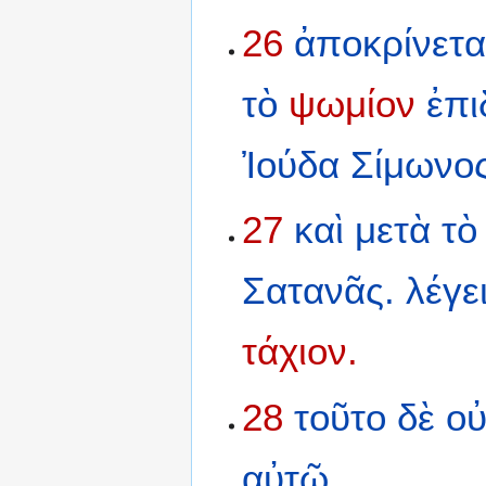
26
ἀποκρίνετα
τὸ
ψωμίον
ἐπ
Ἰούδα
Σίμωνο
27
καὶ
μετὰ
τὸ
Σατανᾶς.
λέγε
τάχιον.
28
τοῦτο
δὲ
οὐ
αὐτῷ.