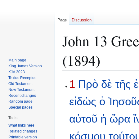
Page
Discussion
John 13 Gree
(1894)
Main page
King James Version
KJV 2023
Textus Receptus
Jump
Jump
1
Πρὸ
δὲ
τῆς
Old Testament
to
to
New Testament
navigation
search
Recent changes
εἰδὼς
ὁ
Ἰησοῦ
Random page
Special pages
αὐτοῦ
ἡ
ὥρα
ἵ
Tools
What links here
Related changes
κόσμου
τούτο
Printable version