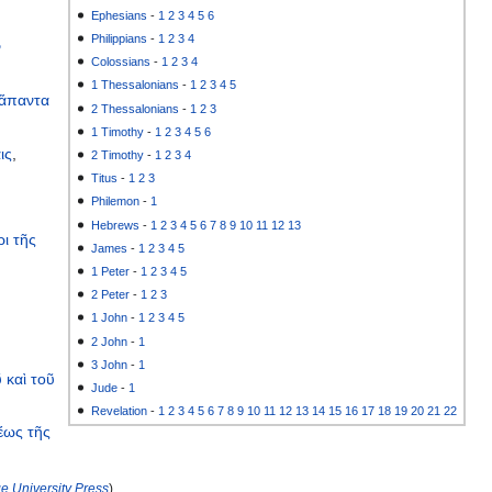
Ephesians
-
1
2
3
4
5
6
Philippians
-
1
2
3
4
ν
Colossians
-
1
2
3
4
1 Thessalonians
-
1
2
3
4
5
ἅπαντα
2 Thessalonians
-
1
2
3
1 Timothy
-
1
2
3
4
5
6
ις
,
2 Timothy
-
1
2
3
4
Titus
-
1
2
3
Philemon
-
1
Hebrews
-
1
2
3
4
5
6
7
8
9
10
11
12
13
ρι
τῆς
James
-
1
2
3
4
5
1 Peter
-
1
2
3
4
5
2 Peter
-
1
2
3
1 John
-
1
2
3
4
5
2 John
-
1
3 John
-
1
ῦ
καὶ
τοῦ
Jude
-
1
Revelation
-
1
2
3
4
5
6
7
8
9
10
11
12
13
14
15
16
17
18
19
20
21
22
ἕως
τῆς
 University Press
).