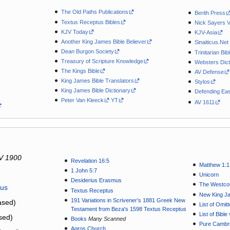
The Old Paths Publications
Berith Press
Textus Receptus Bibles
Nick Sayers 
KJV Today
KJV-Asia
Another King James Bible Believer
Sinaiticus.Net
Dean Burgon Society
Trinitarian Bib
Treasury of Scripture Knowledge
Websters Dict
The Kings Bible
AV Defense
King James Bible Translators
Stylos
King James Bible Dictionary
Defending Eas
Peter Van Kleeck
YT
AV 1611
V 1900
Revelation 16:5
Matthew 1:1
1 John 5:7
Unicorn
Desiderius Erasmus
The Westcot
tus
Textus Receptus
New King J
191 Variations in Scrivener’s 1881 Greek New
sed)
List of Omit
Testament from Beza's 1598 Textus Receptus
List of Bibl
sed)
Books
Many Scanned
Pure Cambri
Agros Church