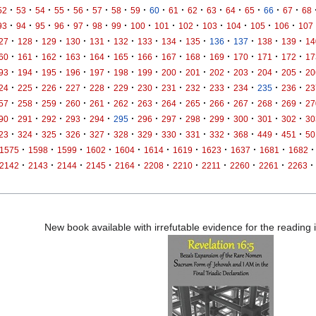
·
·
·
·
·
·
·
·
·
·
·
·
·
·
·
·
52
53
54
55
56
57
58
59
60
61
62
63
64
65
66
67
68
·
·
·
·
·
·
·
·
·
·
·
·
·
·
93
94
95
96
97
98
99
100
101
102
103
104
105
106
107
·
·
·
·
·
·
·
·
·
·
·
·
·
27
128
129
130
131
132
133
134
135
136
137
138
139
14
·
·
·
·
·
·
·
·
·
·
·
·
·
60
161
162
163
164
165
166
167
168
169
170
171
172
17
·
·
·
·
·
·
·
·
·
·
·
·
·
93
194
195
196
197
198
199
200
201
202
203
204
205
20
·
·
·
·
·
·
·
·
·
·
·
·
·
24
225
226
227
228
229
230
231
232
233
234
235
236
23
·
·
·
·
·
·
·
·
·
·
·
·
·
57
258
259
260
261
262
263
264
265
266
267
268
269
27
·
·
·
·
·
·
·
·
·
·
·
·
·
90
291
292
293
294
295
296
297
298
299
300
301
302
30
·
·
·
·
·
·
·
·
·
·
·
·
·
23
324
325
326
327
328
329
330
331
332
368
449
451
50
·
·
·
·
·
·
·
·
·
·
·
1575
1598
1599
1602
1604
1614
1619
1623
1637
1681
1682
·
·
·
·
·
·
·
·
·
·
·
2142
2143
2144
2145
2164
2208
2210
2211
2260
2261
2263
New book available with irrefutable evidence for the reading