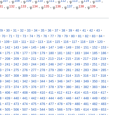
107
108
109
110
111
112
113
114
115
𝔓
·
𝔓
·
𝔓
·
𝔓
·
𝔓
·
𝔓
·
𝔓
·
𝔓
·
𝔓
·
31
132
133
134
135
136
137
138
139
·
𝔓
·
𝔓
·
𝔓
·
𝔓
·
𝔓
·
𝔓
·
𝔓
·
𝔓
·
·
·
·
·
·
·
·
·
·
·
·
·
·
·
·
29
30
31
32
33
34
35
36
37
38
39
40
41
42
43
·
·
·
·
·
·
·
·
·
·
·
·
·
·
·
·
70
71
72
73
74
75
76
77
78
79
80
81
82
83
84
·
·
·
·
·
·
·
·
·
·
·
·
·
8
109
110
111
112
113
114
115
116
117
118
119
120
·
·
·
·
·
·
·
·
·
·
·
·
·
1
142
143
144
145
146
147
148
149
150
151
152
153
·
·
·
·
·
·
·
·
·
·
·
·
·
4
175
176
177
178
179
180
181
182
183
184
185
186
·
·
·
·
·
·
·
·
·
·
·
·
·
7
208
209
210
211
212
213
214
215
216
217
218
219
·
·
·
·
·
·
·
·
·
·
·
·
·
0
241
242
243
244
245
246
247
248
249
250
251
252
·
·
·
·
·
·
·
·
·
·
·
·
·
3
274
275
276
277
278
279
280
281
282
283
284
285
·
·
·
·
·
·
·
·
·
·
·
·
·
6
307
308
309
310
311
312
313
314
315
316
317
318
·
·
·
·
·
·
·
·
·
·
·
·
·
9
340
341
342
343
344
345
346
347
348
349
350
351
·
·
·
·
·
·
·
·
·
·
·
·
·
2
373
374
375
376
377
378
379
380
381
382
383
384
·
·
·
·
·
·
·
·
·
·
·
·
·
5
406
407
408
409
410
411
412
413
414
415
416
417
·
·
·
·
·
·
·
·
·
·
·
·
·
8
439
440
441
442
443
444
445
446
447
448
449
450
·
·
·
·
·
·
·
·
·
·
·
·
·
1
472
473
474
475
476
477
478
479
480
481
482
483
·
·
·
·
·
·
·
·
·
·
·
·
·
4
505
506
507
543
544
565
566
579
585
614
639
653
·
·
·
·
·
·
·
·
·
·
·
·