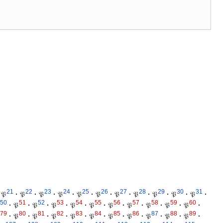
21
22
23
24
25
26
27
28
29
30
31
𝔓
·
𝔓
·
𝔓
·
𝔓
·
𝔓
·
𝔓
·
𝔓
·
𝔓
·
𝔓
·
𝔓
·
𝔓
·
50
51
52
53
54
55
56
57
58
59
60
·
𝔓
·
𝔓
·
𝔓
·
𝔓
·
𝔓
·
𝔓
·
𝔓
·
𝔓
·
𝔓
·
𝔓
·
79
80
81
82
83
84
85
86
87
88
89
·
𝔓
·
𝔓
·
𝔓
·
𝔓
·
𝔓
·
𝔓
·
𝔓
·
𝔓
·
𝔓
·
𝔓
·