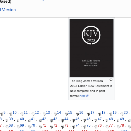
Based)
d Version
The King James Version
2023 Edition New Testament is
now complete and in print
format
here
.
9
10
11
12
13
14
15
16
17
18
19
20
𝔓
·
𝔓
·
𝔓
·
𝔓
·
𝔓
·
𝔓
·
𝔓
·
𝔓
·
𝔓
·
𝔓
·
𝔓
·
𝔓
·
8
39
40
41
42
43
44
45
46
47
48
49
·
𝔓
·
𝔓
·
𝔓
·
𝔓
·
𝔓
·
𝔓
·
𝔓
·
𝔓
·
𝔓
·
𝔓
·
𝔓
·
𝔓
7
68
69
70
71
72
73
74
75
76
77
78
·
𝔓
·
𝔓
·
𝔓
·
𝔓
·
𝔓
·
𝔓
·
𝔓
·
𝔓
·
𝔓
·
𝔓
·
𝔓
·
𝔓