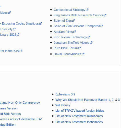
Confessional Bibliology
Videos
King James Bible Research Council
Scion of Zion
 - Exposing Codex Sinaiticus
Scion of Zion Versions Compared
le Society
Adullam Films
ionary 1828
KJV Textual Technology
Jonathan Sheffield Videos
Pure Bible Forum
ter in the KJV
David Cloud Articles
Ephesians 3:9
Why We Should Not Passover Easter 1
,
2
, &
3
t and Hort Only Controversy
Will Kinney
ames Version
List of TR/KJV based foreign bibles
ted Bible Verses
List of New Testament minuscules
e verses not included in the ESV
List of New Testament lectionaries
dge Edition