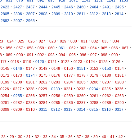
0
831
876
891
892
893
918
1071
1143
1152
1241
1253
·
·
·
·
·
·
·
·
·
·
2423
2427
2437
2444
2445
2446
2460
2464
2491
2495
·
·
·
·
·
·
·
·
·
·
2805
2806
2807
2808
2809
2810
2811
2812
2813
2814
·
·
·
2882
2907
2965
·
·
·
·
·
·
·
·
·
·
·
·
23
024
025
026
027
028
029
030
031
032
033
034
·
·
·
·
·
·
·
·
·
·
·
·
·
5
056
057
058
059
060
061
062
063
064
065
066
067
·
·
·
·
·
·
·
·
·
·
·
·
8
089
090
091
092
093
094
095
096
097
098
099
·
·
·
·
·
·
·
·
·
·
0117
0118
0119
0120
0121
0122
0123
0124
0125
0126
·
·
·
·
·
·
·
·
·
·
0145
0146
0147
0148
0149
0150
0151
0152
0153
0154
·
·
·
·
·
·
·
·
·
·
0172
0173
0174
0175
0176
0177
0178
0179
0180
0181
·
·
·
·
·
·
·
·
·
·
0199
0200
0201
0202
0203
0204
0205
0206
0207
0208
·
·
·
·
·
·
·
·
·
·
0226
0227
0228
0229
0230
0231
0232
0234
0235
0236
·
·
·
·
·
·
·
·
·
·
0254
0255
0256
0257
0258
0259
0260
0261
0262
0263
·
·
·
·
·
·
·
·
·
·
0281
0282
0283
0284
0285
0286
0287
0288
0289
0290
·
·
·
·
·
·
·
·
·
·
0308
0309
0310
0311
0312
0313
0314
0315
0316
0317
·
·
·
·
·
·
·
·
·
·
·
·
·
·
·
28
29
30
31
32
33
34
35
36
37
38
39
40
41
42