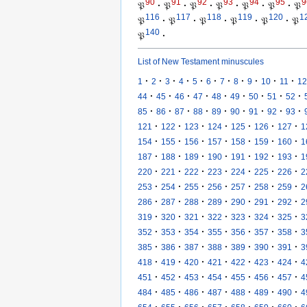
90
91
92
93
94
95
9
𝔓
·
𝔓
·
𝔓
·
𝔓
·
𝔓
·
𝔓
·
𝔓
116
117
118
119
120
1
𝔓
·
𝔓
·
𝔓
·
𝔓
·
𝔓
·
𝔓
140
𝔓
·
List of New Testament minuscules
·
·
·
·
·
·
·
·
·
·
·
1
2
3
4
5
6
7
8
9
10
11
12
·
·
·
·
·
·
·
·
·
44
45
46
47
48
49
50
51
52
·
·
·
·
·
·
·
·
·
85
86
87
88
89
90
91
92
93
·
·
·
·
·
·
·
121
122
123
124
125
126
127
1
·
·
·
·
·
·
·
154
155
156
157
158
159
160
1
·
·
·
·
·
·
·
187
188
189
190
191
192
193
1
·
·
·
·
·
·
·
220
221
222
223
224
225
226
2
·
·
·
·
·
·
·
253
254
255
256
257
258
259
2
·
·
·
·
·
·
·
286
287
288
289
290
291
292
2
·
·
·
·
·
·
·
319
320
321
322
323
324
325
3
·
·
·
·
·
·
·
352
353
354
355
356
357
358
3
·
·
·
·
·
·
·
385
386
387
388
389
390
391
3
·
·
·
·
·
·
·
418
419
420
421
422
423
424
4
·
·
·
·
·
·
·
451
452
453
454
455
456
457
4
·
·
·
·
·
·
·
484
485
486
487
488
489
490
4
·
·
·
·
·
·
·