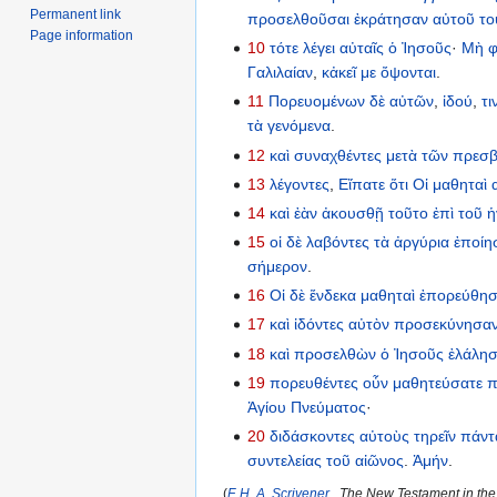
Permanent link
προσελθοῦσαι
ἐκράτησαν
αὐτοῦ
το
Page information
10
τότε
λέγει
αὐταῖς
ὁ
Ἰησοῦς
·
Μὴ
φ
Γαλιλαίαν
,
κἀκεῖ
με
ὄψονται
.
11
Πορευομένων
δὲ
αὐτῶν
,
ἰδού
,
τι
τὰ
γενόμενα
.
12
καὶ
συναχθέντες
μετὰ
τῶν
πρεσβ
13
λέγοντες
,
Εἴπατε
ὅτι
Οἱ
μαθηταὶ
14
καὶ
ἐὰν
ἀκουσθῇ
τοῦτο
ἐπὶ
τοῦ
ἡ
15
οἱ
δὲ
λαβόντες
τὰ
ἀργύρια
ἐποίη
σήμερον
.
16
Οἱ
δὲ
ἕνδεκα
μαθηταὶ
ἐπορεύθη
17
καὶ
ἰδόντες
αὐτὸν
προσεκύνησα
18
καὶ
προσελθὼν
ὁ
Ἰησοῦς
ἐλάλησ
19
πορευθέντες
οὖν
μαθητεύσατε
π
Ἁγίου
Πνεύματος
·
20
διδάσκοντες
αὐτοὺς
τηρεῖν
πάντ
συντελείας
τοῦ
αἰῶνος
.
Ἀμήν
.
(
F. H. A. Scrivener
, The New Testament in the 