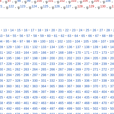
6
97
98
99
100
101
102
103
104
105
106
·
𝔓
·
𝔓
·
𝔓
·
𝔓
·
𝔓
·
𝔓
·
𝔓
·
𝔓
·
𝔓
·
𝔓
·
21
122
123
124
125
126
127
128
129
130
1
·
𝔓
·
𝔓
·
𝔓
·
𝔓
·
𝔓
·
𝔓
·
𝔓
·
𝔓
·
𝔓
·
𝔓
·
·
·
·
·
·
·
·
·
·
·
·
·
·
·
·
·
13
14
15
16
17
18
19
20
21
22
23
24
25
26
27
28
·
·
·
·
·
·
·
·
·
·
·
·
·
·
·
·
53
54
55
56
57
58
59
60
61
62
63
64
65
66
67
68
69
·
·
·
·
·
·
·
·
·
·
·
·
·
·
94
95
96
97
98
99
100
101
102
103
104
105
106
107
10
·
·
·
·
·
·
·
·
·
·
·
·
·
28
129
130
131
132
133
134
135
136
137
138
139
140
14
·
·
·
·
·
·
·
·
·
·
·
·
·
61
162
163
164
165
166
167
168
169
170
171
172
173
17
·
·
·
·
·
·
·
·
·
·
·
·
·
94
195
196
197
198
199
200
201
202
203
204
205
206
20
·
·
·
·
·
·
·
·
·
·
·
·
·
27
228
229
230
231
232
233
234
235
236
237
238
239
24
·
·
·
·
·
·
·
·
·
·
·
·
·
60
261
262
263
264
265
266
267
268
269
270
271
272
27
·
·
·
·
·
·
·
·
·
·
·
·
·
93
294
295
296
297
298
299
300
301
302
303
304
305
30
·
·
·
·
·
·
·
·
·
·
·
·
·
26
327
328
329
330
331
332
333
334
335
336
337
338
33
·
·
·
·
·
·
·
·
·
·
·
·
·
59
360
361
362
363
364
365
366
367
368
369
370
371
37
·
·
·
·
·
·
·
·
·
·
·
·
·
92
393
394
395
396
397
398
399
400
401
402
403
404
40
·
·
·
·
·
·
·
·
·
·
·
·
·
25
426
427
428
429
430
431
432
433
434
435
436
437
43
·
·
·
·
·
·
·
·
·
·
·
·
·
58
459
460
461
462
463
464
465
466
467
468
469
470
47
·
·
·
·
·
·
·
·
·
·
·
·
·
91
492
493
494
495
496
497
498
499
500
501
502
503
50
·
·
·
·
·
·
·
·
·
·
·
·
·