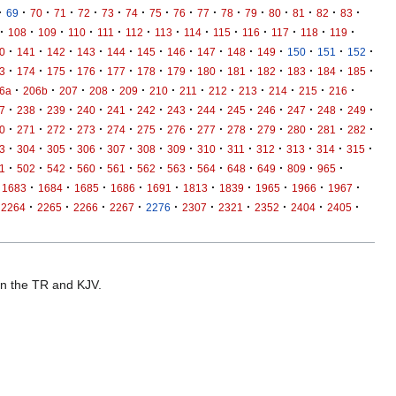
·
·
·
·
·
·
·
·
·
·
·
·
·
·
·
·
69
70
71
72
73
74
75
76
77
78
79
80
81
82
83
·
·
·
·
·
·
·
·
·
·
·
·
·
108
109
110
111
112
113
114
115
116
117
118
119
·
·
·
·
·
·
·
·
·
·
·
·
·
0
141
142
143
144
145
146
147
148
149
150
151
152
·
·
·
·
·
·
·
·
·
·
·
·
·
3
174
175
176
177
178
179
180
181
182
183
184
185
·
·
·
·
·
·
·
·
·
·
·
·
6a
206b
207
208
209
210
211
212
213
214
215
216
·
·
·
·
·
·
·
·
·
·
·
·
·
7
238
239
240
241
242
243
244
245
246
247
248
249
·
·
·
·
·
·
·
·
·
·
·
·
·
0
271
272
273
274
275
276
277
278
279
280
281
282
·
·
·
·
·
·
·
·
·
·
·
·
·
3
304
305
306
307
308
309
310
311
312
313
314
315
·
·
·
·
·
·
·
·
·
·
·
·
1
502
542
560
561
562
563
564
648
649
809
965
·
·
·
·
·
·
·
·
·
·
1683
1684
1685
1686
1691
1813
1839
1965
1966
1967
·
·
·
·
·
·
·
·
·
·
2264
2265
2266
2267
2276
2307
2321
2352
2404
2405
 in the TR and KJV.