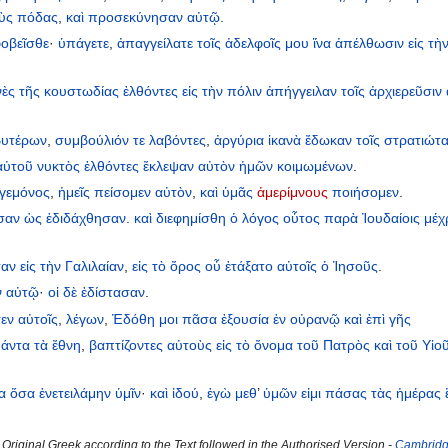
ὺς
πόδας
,
καὶ
προσεκύνησαν
αὐτῷ
.
οβεῖσθε
·
ὑπάγετε
,
ἀπαγγείλατε
τοῖς
ἀδελφοῖς
μου
ἵνα
ἀπέλθωσιν
εἰς
τὴ
νὲς
τῆς
κουστωδίας
ἐλθόντες
εἰς
τὴν
πόλιν
ἀπήγγειλαν
τοῖς
ἀρχιερεῦσιν
υτέρων
,
συμβούλιόν
τε
λαβόντες
,
ἀργύρια
ἱκανὰ
ἔδωκαν
τοῖς
στρατιώτα
αὐτοῦ
νυκτὸς
ἐλθόντες
ἔκλεψαν
αὐτὸν
ἡμῶν
κοιμωμένων
.
γεμόνος
,
ἡμεῖς
πείσομεν
αὐτὸν
,
καὶ
ὑμᾶς
ἀμερίμνους
ποιήσομεν
.
σαν
ὡς
ἐδιδάχθησαν
.
καὶ
διεφημίσθη
ὁ
λόγος
οὗτος
παρὰ
Ἰουδαίοις
μέχ
σαν
εἰς
τὴν
Γαλιλαίαν
,
εἰς
τὸ
ὄρος
οὗ
ἐτάξατο
αὐτοῖς
ὁ
Ἰησοῦς
.
ν
αὐτῷ
·
οἱ
δὲ
ἐδίστασαν
.
εν
αὐτοῖς
,
λέγων
,
Ἐδόθη
μοι
πᾶσα
ἐξουσία
ἐν
οὐρανῷ
καὶ
ἐπὶ
γῆς
άντα
τὰ
ἔθνη
,
βαπτίζοντες
αὐτοὺς
εἰς
τὸ
ὄνομα
τοῦ
Πατρὸς
καὶ
τοῦ
Υἱο
α
ὅσα
ἐνετειλάμην
ὑμῖν
·
καὶ
ἰδού
,
ἐγὼ
μεθ
’
ὑμῶν
εἰμι
πάσας
τὰς
ἡμέρας
Original Greek according to the Text followed in the Authorised Version -
Cambridge