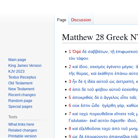
Page
Discussion
Matthew 28 Greek NT:
Jump
Jump
1
Ὀψὲ
δὲ
σαββάτων
,
τῇ
ἐπιφωσκο
to
to
τὸν
τάφον
.
Main page
navigation
search
King James Version
2
καὶ
ἰδού
,
σεισμὸς
ἐγένετο
μέγας
·
KJV 2023
τῆς
θύρας
,
καὶ
ἐκάθητο
ἐπάνω
αὐτ
Textus Receptus
3
ἦν
δὲ
ἡ
ἰδέα
αὐτοῦ
ὡς
ἀστραπή
,
Old Testament
New Testament
4
ἀπὸ
δὲ
τοῦ
φόβου
αὐτοῦ
ἐσείσθη
Recent changes
5
ἀποκριθεὶς
δὲ
ὁ
ἄγγελος
εἶπε
ταῖς
Random page
6
οὐκ
ἔστιν
ὧδε
·
ἠγέρθη
γὰρ
,
καθὼ
Special pages
7
καὶ
ταχὺ
πορευθεῖσαι
εἴπατε
τοῖς
Tools
Γαλιλαίαν
·
ἐκεῖ
αὐτὸν
ὄψεσθε
·
ἰδού
What links here
8
καὶ
ἐξελθοῦσαι
ταχὺ
ἀπὸ
τοῦ
μνημ
Related changes
Printable version
9
ὡς
δὲ
ἐπορεύοντο
ἀπαγγεῖλαι
τοῖ