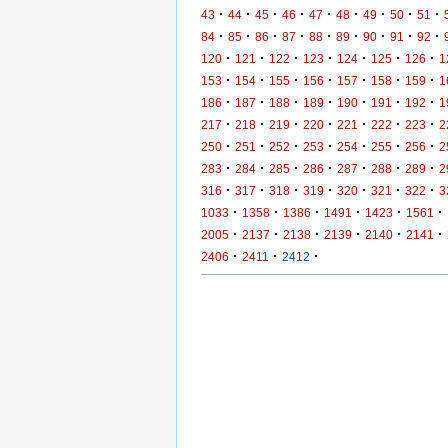
·
·
·
·
·
·
·
·
·
43
44
45
46
47
48
49
50
51
·
·
·
·
·
·
·
·
·
84
85
86
87
88
89
90
91
92
·
·
·
·
·
·
·
120
121
122
123
124
125
126
1
·
·
·
·
·
·
·
153
154
155
156
157
158
159
1
·
·
·
·
·
·
·
186
187
188
189
190
191
192
1
·
·
·
·
·
·
·
217
218
219
220
221
222
223
2
·
·
·
·
·
·
·
250
251
252
253
254
255
256
2
·
·
·
·
·
·
·
283
284
285
286
287
288
289
2
·
·
·
·
·
·
·
316
317
318
319
320
321
322
3
·
·
·
·
·
·
1033
1358
1386
1491
1423
1561
·
·
·
·
·
·
2005
2137
2138
2139
2140
2141
·
·
·
2406
2411
2412