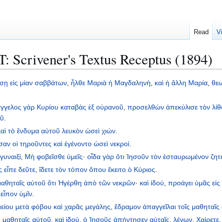
Read
V
 Scrivener's Textus Receptus (1894)
ύσῃ
εἰς
μίαν
σαββάτων
,
ἦλθε
Μαριὰ
ἡ
Μαγδαληνὴ
,
καὶ
ἡ
ἄλλη
Μαρία
,
θε
ἄγγελος
γὰρ
Κυρίου
καταβὰς
ἐξ
οὐρανοῦ
,
προσελθὼν
ἀπεκύλισε
τὸν
λί
οῦ
.
καὶ
τὸ
ἔνδυμα
αὐτοῦ
λευκὸν
ὡσεὶ
χιών
.
σαν
οἱ
τηροῦντες
καὶ
ἐγένοντο
ὡσεὶ
νεκροί
.
γυναιξί
,
Μὴ
φοβεῖσθε
ὑμεῖς
·
οἶδα
γὰρ
ὅτι
Ἰησοῦν
τὸν
ἐσταυρωμένον
ζητ
ς
εἶπε
δεῦτε
,
ἴδετε
τὸν
τόπον
ὅπου
ἔκειτο
ὁ
Κύριος
.
μαθηταῖς
αὐτοῦ
ὅτι
Ἠγέρθη
ἀπὸ
τῶν
νεκρῶν
·
καὶ
ἰδού
,
προάγει
ὑμᾶς
εἰς
,
εἶπον
ὑμῖν
.
είου
μετὰ
φόβου
καὶ
χαρᾶς
μεγάλης
,
ἔδραμον
ἀπαγγεῖλαι
τοῖς
μαθηταῖς
ς
μαθηταῖς
αὐτοῦ
,
καὶ
ἰδού
,
ὁ
Ἰησοῦς
ἀπήντησεν
αὐταῖς
,
λέγων
,
Χαίρετε