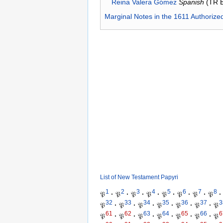
Reina Valera Gómez
Spanish
(TR 
Marginal Notes in the 1611 Authorize
List of New Testament Papyri
1
2
3
4
5
6
7
8
𝔓
·
𝔓
·
𝔓
·
𝔓
·
𝔓
·
𝔓
·
𝔓
·
𝔓
·
32
33
34
35
36
37
3
𝔓
·
𝔓
·
𝔓
·
𝔓
·
𝔓
·
𝔓
·
𝔓
61
62
63
64
65
66
6
𝔓
·
𝔓
·
𝔓
·
𝔓
·
𝔓
·
𝔓
·
𝔓