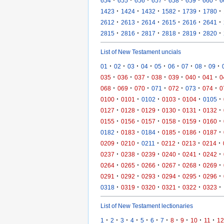
654
655
656
657
658
659
660
6
·
·
·
·
·
·
1423
1424
1432
1582
1739
1780
·
·
·
·
·
·
2612
2613
2614
2615
2616
2641
·
·
·
·
·
·
2815
2816
2817
2818
2819
2820
List of New Testament uncials
·
·
·
·
·
·
·
·
·
01
02
03
04
05
06
07
08
09
·
·
·
·
·
·
·
035
036
037
038
039
040
041
0
·
·
·
·
·
·
·
068
069
070
071
072
073
074
0
·
·
·
·
·
·
0100
0101
0102
0103
0104
0105
·
·
·
·
·
·
0127
0128
0129
0130
0131
0132
·
·
·
·
·
·
0155
0156
0157
0158
0159
0160
·
·
·
·
·
·
0182
0183
0184
0185
0186
0187
·
·
·
·
·
·
0209
0210
0211
0212
0213
0214
·
·
·
·
·
·
0237
0238
0239
0240
0241
0242
·
·
·
·
·
·
0264
0265
0266
0267
0268
0269
·
·
·
·
·
·
0291
0292
0293
0294
0295
0296
·
·
·
·
·
·
0318
0319
0320
0321
0322
0323
List of New Testament lectionaries
·
·
·
·
·
·
·
·
·
·
·
1
2
3
4
5
6
7
8
9
10
11
12