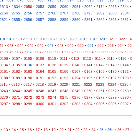
61
669
676
685
700
798
823
824
825
826
827
828
829
83
·
·
·
·
·
·
·
·
·
·
·
1813
1834
2050
2053
2059
2060
2061
2062
2174
2268
2344
·
·
·
·
·
·
·
·
·
·
·
2754
2755
2756
2757
2766
2767
2768
2793
2802
2803
2804
·
·
·
·
·
·
·
·
·
·
·
2821
2855
2856
2857
2858
2859
2860
2861
2862
2863
2881
·
·
·
·
·
·
·
·
·
·
·
·
·
010
011
012
013
014
015
016
017
018
019
020
021
022
0
·
·
·
·
·
·
·
·
·
·
·
·
·
42
043
044
045
046
047
048
049
050
051
052
053
054
05
·
·
·
·
·
·
·
·
·
·
·
·
·
75
076
077
078
079
080
081
082
083
084
085
086
087
08
·
·
·
·
·
·
·
·
·
·
·
0106
0107
0108
0109
0110
0111
0112
0113
0114
0115
0116
·
·
·
·
·
·
·
·
·
·
·
0134
0135
0136
0137
0138
0139
0140
0141
0142
0143
0144
·
·
·
·
·
·
·
·
·
·
·
0161
0162
0163
0164
0165
0166
0167
0168
0169
0170
0171
·
·
·
·
·
·
·
·
·
·
·
0188
0189
0190
0191
0192
0193
0194
0195
0196
0197
0198
·
·
·
·
·
·
·
·
·
·
·
0215
0216
0217
0218
0219
0220
0221
0222
0223
0224
0225
·
·
·
·
·
·
·
·
·
·
·
0243
0244
0245
0246
0247
0248
0249
0250
0251
0252
0253
·
·
·
·
·
·
·
·
·
·
·
0270
0271
0272
0273
0274
0275
0276
0277
0278
0279
0280
·
·
·
·
·
·
·
·
·
·
·
0297
0298
0299
0300
0301
0302
0303
0304
0305
0306
0307
·
·
·
·
·
·
·
·
·
·
·
·
·
·
·
·
·
13
14
15
16
17
18
19
20
21
22
23
24
25
25b
26
27