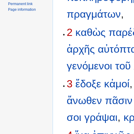
Permanent link
Page information
πραγμάτων
,
2
καθὼς
παρέ
ἀρχῆς
αὐτόπτ
γενόμενοι
τοῦ
3
ἔδοξε
κἀμοί
ἄνωθεν
πᾶσιν
σοι
γράψαι
,
κρ