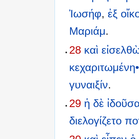
Ἰωσήφ
,
ἐξ
οἴκ
Μαριάμ
.
28
καὶ
εἰσελθ
κεχαριτωμένη
γυναιξίν
.
29
ἡ
δὲ
ἰδοῦσ
διελογίζετο
πο