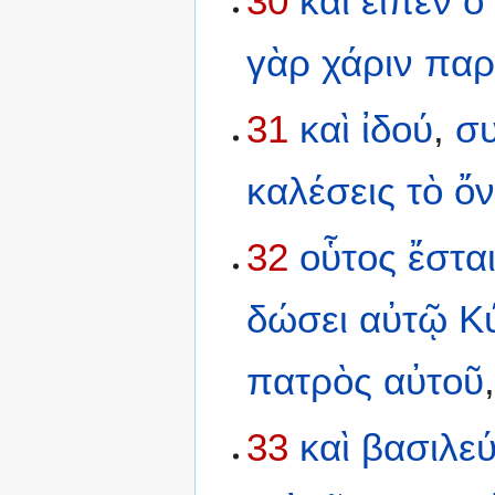
30
καὶ
εἶπεν
ὁ
γὰρ
χάριν
παρ
31
καὶ
ἰδού
,
σ
καλέσεις
τὸ
ὄ
32
οὗτος
ἔστα
δώσει
αὐτῷ
Κ
πατρὸς
αὐτοῦ
33
καὶ
βασιλεύ