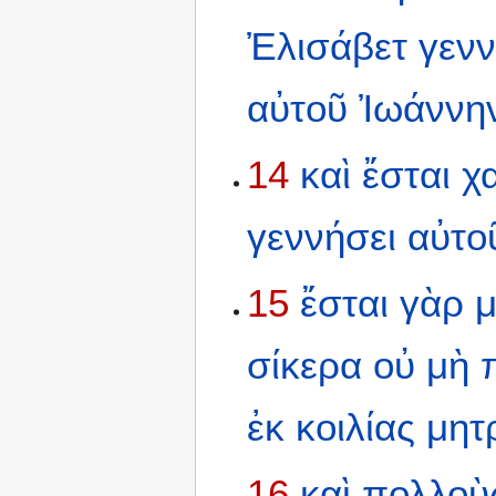
Ἐλισάβετ
γενν
αὐτοῦ
Ἰωάννη
14
καὶ
ἔσται
χ
γεννήσει
αὐτο
15
ἔσται
γὰρ
μ
σίκερα
οὐ
μὴ
ἐκ
κοιλίας
μητ
16
καὶ
πολλοὺ