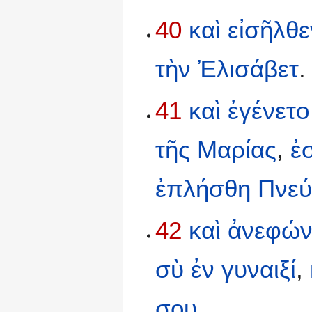
40
καὶ
εἰσῆλθε
τὴν
Ἐλισάβετ
.
41
καὶ
ἐγένετο
τῆς
Μαρίας
,
ἐ
ἐπλήσθη
Πνεύ
42
καὶ
ἀνεφών
σὺ
ἐν
γυναιξί
,
σου
.