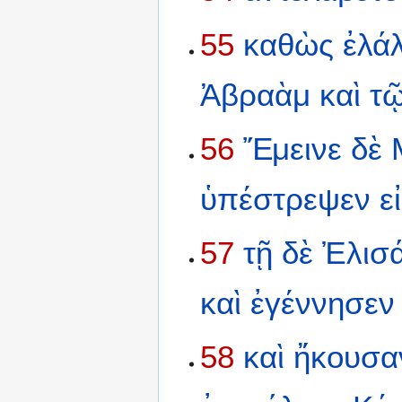
55
καθὼς
ἐλά
Ἀβραὰμ
καὶ
τ
56
Ἔμεινε
δὲ
ὑπέστρεψεν
ε
57
τῇ
δὲ
Ἐλισ
καὶ
ἐγέννησεν
58
καὶ
ἤκουσα