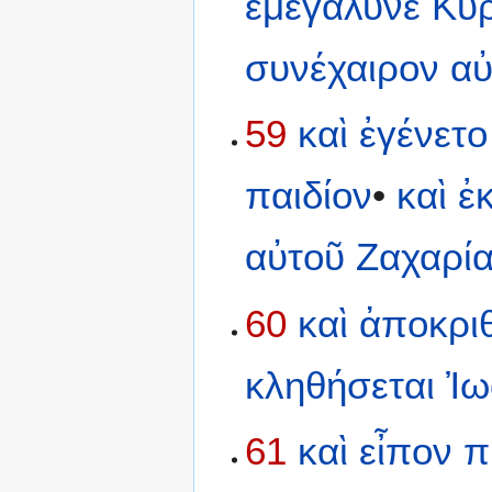
ἐμεγάλυνε
Κύρ
συνέχαιρον
αὐ
59
καὶ
ἐγένετο
παιδίον
•
καὶ
ἐ
αὐτοῦ
Ζαχαρί
60
καὶ
ἀποκρι
κληθήσεται
Ἰω
61
καὶ
εἶπον
π