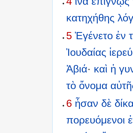
4
ἵνα
ἐπιγνῷς
κατηχήθης
λό
5
Ἐγένετο
ἐν
Ἰουδαίας
ἱερε
Ἀβιά
·
καὶ
ἡ
γυ
τὸ
ὄνομα
αὐτῆ
6
ἦσαν
δὲ
δίκα
πορευόμενοι