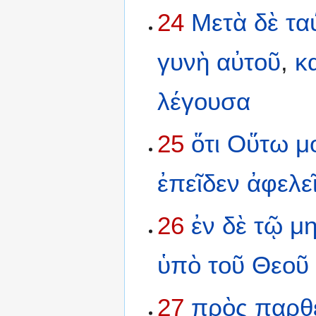
24
Μετὰ
δὲ
τα
γυνὴ
αὐτοῦ
,
κ
λέγουσα
25
ὅτι
Οὕτω
μ
ἐπεῖδεν
ἀφελε
26
ἐν
δὲ
τῷ
μη
ὑπὸ
τοῦ
Θεοῦ
27
πρὸς
παρθ