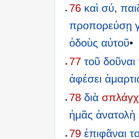
76
καὶ
σύ
,
παι
προπορεύσῃ
ὁδοὺς
αὐτοῦ
•
77
τοῦ
δοῦναι
ἀφέσει
ἁμαρτ
78
διὰ
σπλάγχ
ἡμᾶς
ἀνατολὴ
79
ἐπιφᾶναι
το