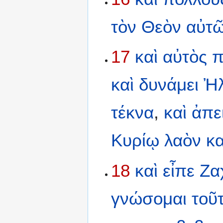
τὸν
Θεὸν
αὐτ
17
καὶ
αὐτὸς
π
καὶ
δυνάμει
Ἠλ
τέκνα
,
καὶ
ἀπε
Κυρίῳ
λαὸν
κ
18
καὶ
εἶπε
Ζα
γνώσομαι
τοῦ