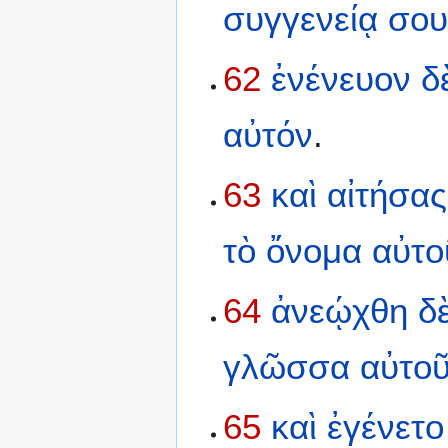
συγγενείᾳ
σο
62
ἐνένευον
δ
αὐτόν
.
63
καὶ
αἰτήσας
τὸ
ὄνομα
αὐτο
64
ἀνεῴχθη
δ
γλῶσσα
αὐτο
65
καὶ
ἐγένετο