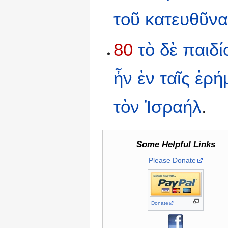
τοῦ
κατευθῦνα
80
τὸ
δὲ
παιδί
ἦν
ἐν
ταῖς
ἐρή
τὸν
Ἰσραήλ
.
Some Helpful Links
Please Donate
Donate