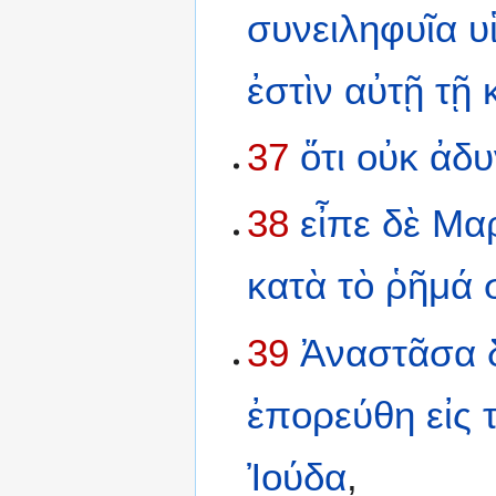
συνειληφυῖα
υ
ἐστὶν
αὐτῇ
τῇ
37
ὅτι
οὐκ
ἀδυ
38
εἶπε
δὲ
Μα
κατὰ
τὸ
ῥῆμά
39
Ἀναστᾶσα
ἐπορεύθη
εἰς
Ἰούδα
,