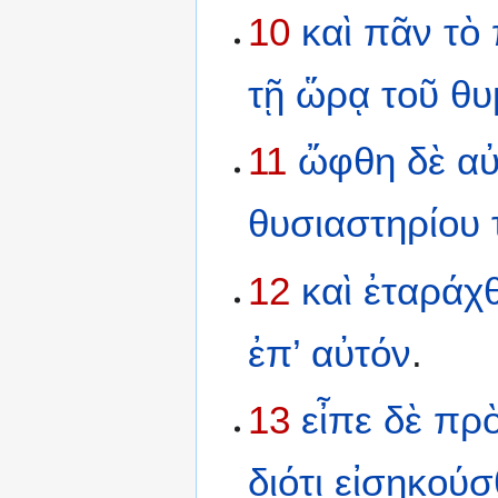
10
καὶ
πᾶν
τὸ
τῇ
ὥρᾳ
τοῦ
θυ
11
ὤφθη
δὲ
α
θυσιαστηρίου
12
καὶ
ἐταράχ
ἐπ’
αὐτόν
.
13
εἶπε
δὲ
πρ
διότι
εἰσηκούσ