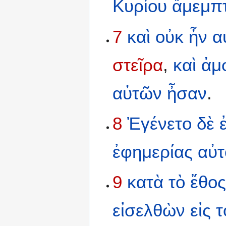
Κυρίου
ἄμεμπτ
7
καὶ
οὐκ
ἦν
α
στεῖρα
,
καὶ
ἀμ
αὐτῶν
ἦσαν
.
8
Ἐγένετο
δὲ
ἐφημερίας
αὐτ
9
κατὰ
τὸ
ἔθο
εἰσελθὼν
εἰς
τ