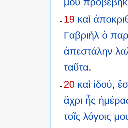
μου
προβεβηκ
19
καὶ
ἀποκριθ
Γαβριὴλ
ὁ
παρ
ἀπεστάλην
λα
ταῦτα
.
20
καὶ
ἰδού
,
ἔ
ἄχρι
ἧς
ἡμέρα
τοῖς
λόγοις
μο