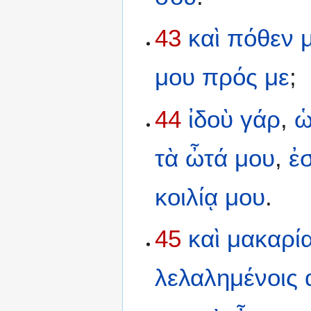
43
καὶ
πόθεν
μου
πρός
με
;
44
ἰδοὺ
γάρ
,
ὡ
τὰ
ὦτά
μου
,
ἐ
κοιλίᾳ
μου
.
45
καὶ
μακαρί
λελαλημένοις