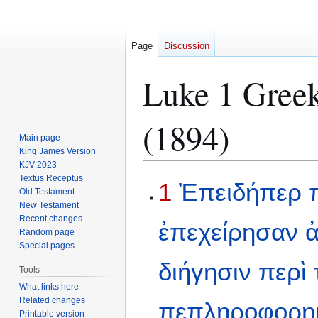
Page
Discussion
Luke 1 Greek
(1894)
Main page
King James Version
KJV 2023
Textus Receptus
Jump
Jump
1
Ἐπειδήπερ
Old Testament
to
to
New Testament
navigation
search
Recent changes
ἐπεχείρησαν
Random page
Special pages
διήγησιν
περὶ
Tools
What links here
Related changes
πεπληροφορη
Printable version