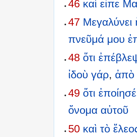
46
καὶ
εἶπε
Μα
47
Μεγαλύνει
πνεῦμά
μου
ἐ
48
ὅτι
ἐπέβλε
ἰδοὺ
γάρ
,
ἀπὸ
49
ὅτι
ἐποίησέ
ὄνομα
αὐτοῦ
50
καὶ
τὸ
ἔλεο