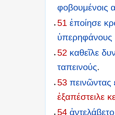
φοβουμένοις
51
ἐποίησε
κρ
ὑπερηφάνους
52
καθεῖλε
δυ
ταπεινούς
.
53
πεινῶντας
ἐξαπέστειλε
κ
54
ἀντελάβετο