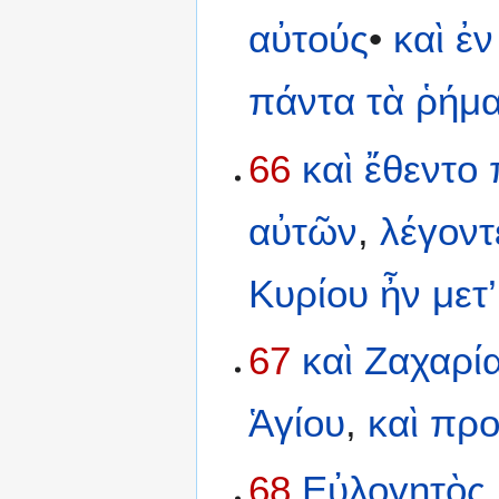
αὐτούς
•
καὶ
ἐν
πάντα
τὰ
ῥήμ
66
καὶ
ἔθεντο
αὐτῶν
,
λέγοντ
Κυρίου
ἦν
μετ’
67
καὶ
Ζαχαρί
Ἁγίου
,
καὶ
προ
68
Εὐλογητὸς