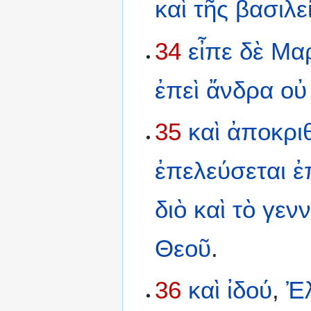
καὶ
τῆς
βασιλε
34
εἶπε
δὲ
Μα
ἐπεὶ
ἄνδρα
οὐ
35
καὶ
ἀποκριθ
ἐπελεύσεται
ἐ
διὸ
καὶ
τὸ
γεν
Θεοῦ
.
36
καὶ
ἰδού
,
Ἐ