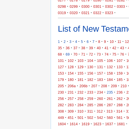
0277
0278
0279
0280
0281
0282
·
·
·
·
·
·
0298
0299
0300
0301
0302
0303
·
·
·
·
·
0319
0320
0321
0322
0323
List of New Testame
·
·
·
·
·
·
·
·
·
·
·
1
2
3
4
5
6
7
8
9
10
11
12
·
·
·
·
·
·
·
·
·
35
36
37
38
39
40
41
42
43
·
·
·
·
·
·
·
·
·
68
69
70
71
72
73
74
75
76
·
·
·
·
·
·
·
101
102
103
104
105
106
107
1
·
·
·
·
·
·
·
127
128
129
130
131
132
133
1
·
·
·
·
·
·
·
153
154
155
156
157
158
159
1
·
·
·
·
·
·
·
179
180
181
182
183
184
185
1
·
·
·
·
·
·
205
206a
206b
207
208
209
210
·
·
·
·
·
·
·
230
231
232
233
234
235
236
2
·
·
·
·
·
·
·
256
257
258
259
260
261
262
2
·
·
·
·
·
·
·
282
283
284
285
286
287
288
2
·
·
·
·
·
·
·
308
309
310
311
312
313
314
3
·
·
·
·
·
·
·
449
451
501
502
542
560
561
5
·
·
·
·
·
·
1604
1614
1619
1623
1637
1681