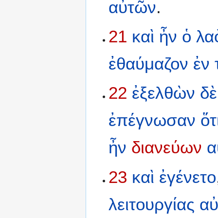
αὐτῶν
.
21
καὶ
ἦν
ὁ
λα
ἐθαύμαζον
ἐν
22
ἐξελθὼν
δὲ
ἐπέγνωσαν
ὅτ
ἦν
διανεύων
α
23
καὶ
ἐγένετο
λειτουργίας
αὐ