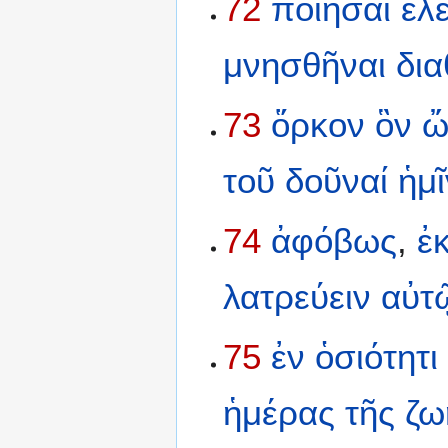
72
ποιῆσαι
ἔλ
μνησθῆναι
δι
73
ὅρκον
ὃν
ὤ
τοῦ
δοῦναί
ἡμῖ
74
ἀφόβως
,
ἐ
λατρεύειν
αὐτ
75
ἐν
ὁσιότητι
ἡμέρας
τῆς
ζω