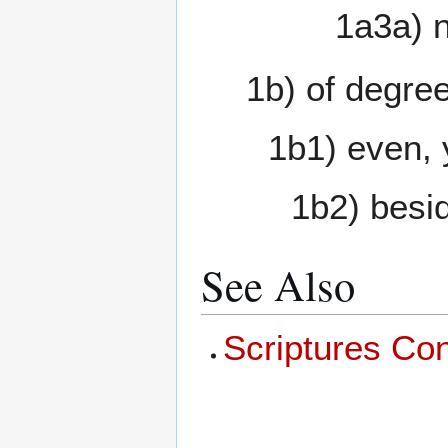
1a3a) 
1b) of degre
1b1) even, 
1b2) besid
See Also
Scriptures Co