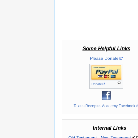
Some Helpful Links
Please Donate
Donate
Textus Receptus Academy Facebook
Internal Links
Old Testament
-
New Testament
KJ