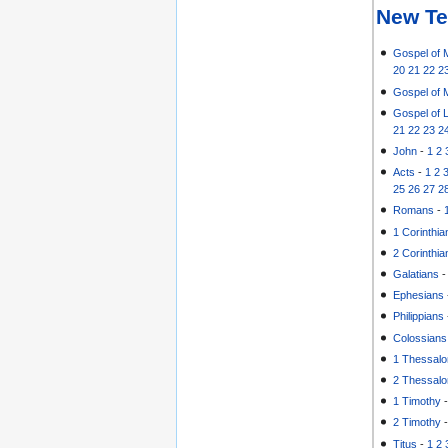
New Te
Gospel of 
20
21
22
2
Gospel of 
Gospel of 
21
22
23
2
John
-
1
2
Acts
-
1
2
25
26
27
2
Romans
-
1 Corinthia
2 Corinthia
Galatians
Ephesians
Philippians
Colossians
1 Thessalo
2 Thessalo
1 Timothy
2 Timothy
Titus
-
1
2