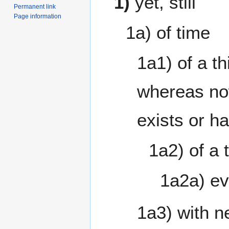
1)
yet, still
Permanent link
Page information
1a) of time
1a1) of a t
whereas now
exists or h
1a2) of a 
1a2a) e
1a3) with n