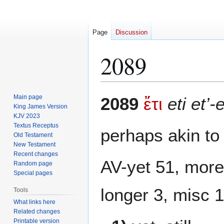
Page
Discussion
2089
Jump
Jump
Main page
2089
ἔτι
eti et’-
to
to
King James Version
KJV 2023
navigation
search
Textus Receptus
perhaps akin t
Old Testament
New Testament
Recent changes
AV-yet 51, more 
Random page
Special pages
longer 3, misc 1
Tools
What links here
Related changes
Printable version