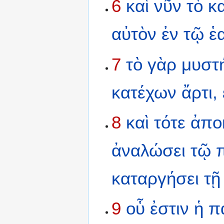
6
καὶ
νῦν
τὸ
κ
αὐτὸν
ἐν
τῷ
ἑ
7
τὸ
γὰρ
μυστ
κατέχων
ἄρτι,
8
καὶ
τότε
ἀπο
ἀναλώσει
τῷ
καταργήσει
τῇ
9
οὗ
ἐστιν
ἡ
π