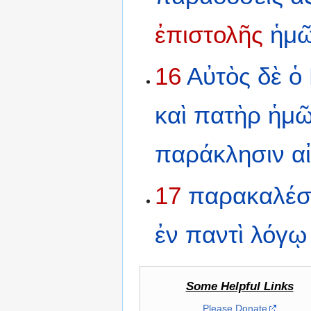
ἐπιστολῆς
ἡμῶ
16
Αὐτὸς
δὲ
ὁ
καὶ
πατὴρ
ἡμ
παράκλησιν
α
17
παρακαλέσ
ἐν
παντὶ
λόγῳ
Some Helpful Links
Please Donate