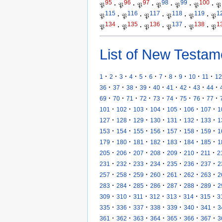
95
96
97
98
99
100
𝔓
·
𝔓
·
𝔓
·
𝔓
·
𝔓
·
𝔓
·
𝔓
115
116
117
118
119
1
𝔓
·
𝔓
·
𝔓
·
𝔓
·
𝔓
·
𝔓
134
135
136
137
138
1
𝔓
·
𝔓
·
𝔓
·
𝔓
·
𝔓
·
𝔓
List of New Testam
·
·
·
·
·
·
·
·
·
·
·
1
2
3
4
5
6
7
8
9
10
11
12
·
·
·
·
·
·
·
·
·
36
37
38
39
40
41
42
43
44
·
·
·
·
·
·
·
·
·
69
70
71
72
73
74
75
76
77
·
·
·
·
·
·
·
101
102
103
104
105
106
107
1
·
·
·
·
·
·
·
127
128
129
130
131
132
133
1
·
·
·
·
·
·
·
153
154
155
156
157
158
159
1
·
·
·
·
·
·
·
179
180
181
182
183
184
185
1
·
·
·
·
·
·
·
205
206
207
208
209
210
211
2
·
·
·
·
·
·
·
231
232
233
234
235
236
237
2
·
·
·
·
·
·
·
257
258
259
260
261
262
263
2
·
·
·
·
·
·
·
283
284
285
286
287
288
289
2
·
·
·
·
·
·
·
309
310
311
312
313
314
315
3
·
·
·
·
·
·
·
335
336
337
338
339
340
341
3
·
·
·
·
·
·
·
361
362
363
364
365
366
367
3