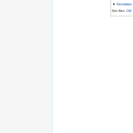
Revelation
See Also:
Old 