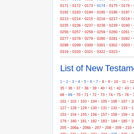
·
·
·
·
·
·
0171
0172
0173
0174
0175
0176
·
·
·
·
·
·
0192
0193
0194
0195
0196
0197
·
·
·
·
·
·
0213
0214
0215
0216
0217
0218
·
·
·
·
·
·
0235
0236
0237
0238
0239
0240
·
·
·
·
·
·
0256
0257
0258
0259
0260
0261
·
·
·
·
·
·
0277
0278
0279
0280
0281
0282
·
·
·
·
·
·
0298
0299
0300
0301
0302
0303
·
·
·
·
·
0319
0320
0321
0322
0323
List of New Testame
·
·
·
·
·
·
·
·
·
·
·
1
2
3
4
5
6
7
8
9
10
11
12
·
·
·
·
·
·
·
·
·
35
36
37
38
39
40
41
42
43
·
·
·
·
·
·
·
·
·
68
69
70
71
72
73
74
75
76
·
·
·
·
·
·
·
101
102
103
104
105
106
107
1
·
·
·
·
·
·
·
127
128
129
130
131
132
133
1
·
·
·
·
·
·
·
153
154
155
156
157
158
159
1
·
·
·
·
·
·
·
179
180
181
182
183
184
185
1
·
·
·
·
·
·
205
206a
206b
207
208
209
210