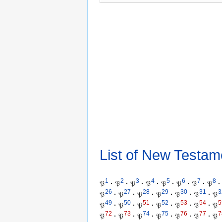
List of New Testam
1
2
3
4
5
6
7
8
𝔓
·
𝔓
·
𝔓
·
𝔓
·
𝔓
·
𝔓
·
𝔓
·
𝔓
·
26
27
28
29
30
31
3
𝔓
·
𝔓
·
𝔓
·
𝔓
·
𝔓
·
𝔓
·
𝔓
49
50
51
52
53
54
5
𝔓
·
𝔓
·
𝔓
·
𝔓
·
𝔓
·
𝔓
·
𝔓
72
73
74
75
76
77
7
𝔓
·
𝔓
·
𝔓
·
𝔓
·
𝔓
·
𝔓
·
𝔓