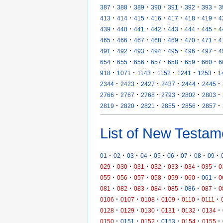
·
·
·
·
·
·
·
387
388
389
390
391
392
393
3
·
·
·
·
·
·
·
413
414
415
416
417
418
419
4
·
·
·
·
·
·
·
439
440
441
442
443
444
445
4
·
·
·
·
·
·
·
465
466
467
468
469
470
471
4
·
·
·
·
·
·
·
491
492
493
494
495
496
497
4
·
·
·
·
·
·
·
654
655
656
657
658
659
660
6
·
·
·
·
·
·
918
1071
1143
1152
1241
1253
1
·
·
·
·
·
·
2344
2423
2427
2437
2444
2445
·
·
·
·
·
·
2766
2767
2768
2793
2802
2803
·
·
·
·
·
·
2819
2820
2821
2855
2856
2857
List of New Testam
·
·
·
·
·
·
·
·
·
01
02
03
04
05
06
07
08
09
·
·
·
·
·
·
·
029
030
031
032
033
034
035
0
·
·
·
·
·
·
·
055
056
057
058
059
060
061
0
·
·
·
·
·
·
·
081
082
083
084
085
086
087
0
·
·
·
·
·
·
0106
0107
0108
0109
0110
0111
·
·
·
·
·
·
0128
0129
0130
0131
0132
0134
·
·
·
·
·
·
0150
0151
0152
0153
0154
0155