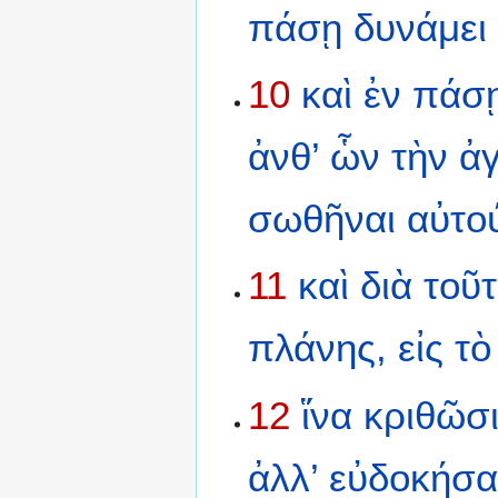
πάσῃ
δυνάμει
10
καὶ
ἐν
πάσ
ἀνθ’
ὧν
τὴν
ἀ
σωθῆναι
αὐτο
11
καὶ
διὰ
τοῦ
πλάνης,
εἰς
τὸ
12
ἵνα
κριθῶσ
ἀλλ’
εὐδοκήσα