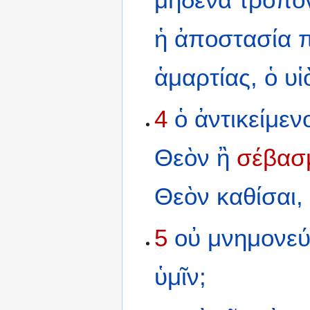
ἡ
ἀποστασία
ἁμαρτίας,
ὁ
υἱ
4
ὁ
ἀντικείμεν
Θεὸν
ἢ
σέβασ
Θεὸν
καθίσαι,
5
οὐ
μνημονεύ
ὑμῖν;