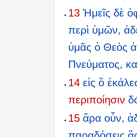
13
Ἡμεῖς
δὲ
ὀ
περὶ
ὑμῶν,
ἀδ
ὑμᾶς
ὁ
Θεὸς
ἀ
Πνεύματος,
κα
14
εἰς
ὃ
ἐκάλε
περιποίησιν
δ
15
ἄρα
οὖν,
ἀ
παραδόσεις
ἃ