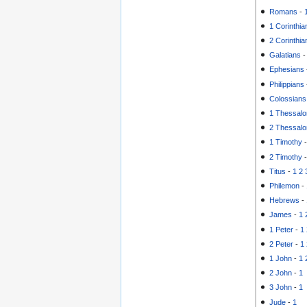
Romans
-
1 Corinthia
2 Corinthia
Galatians
Ephesians
Philippians
Colossians
1 Thessalo
2 Thessalo
1 Timothy
2 Timothy
Titus
-
1
2
Philemon
-
Hebrews
-
James
-
1
1 Peter
-
1
2 Peter
-
1
1 John
-
1
2 John
-
1
3 John
-
1
Jude
-
1