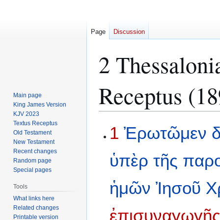
Page
Discussion
2 Thessaloni
Receptus (18
Main page
King James Version
KJV 2023
Textus Receptus
Jump
Jump
1
Ἐρωτῶμεν
Old Testament
to
to
New Testament
navigation
search
Recent changes
ὑπὲρ
τῆς
παρο
Random page
Special pages
ἡμῶν
Ἰησοῦ
Χ
Tools
What links here
Related changes
ἐπισυναγωγῆ
Printable version