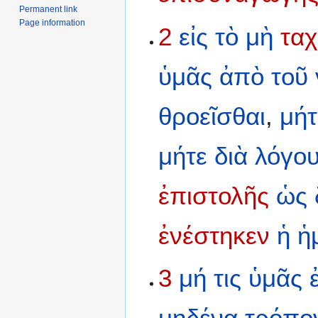
Permanent link
Page information
2
εἰς
τὸ
μὴ
τα
ὑμᾶς
ἀπὸ
τοῦ
θροεῖσθαι
,
μήτ
μήτε
διὰ
λόγο
ἐπιστολῆς
ὡς
ἐνέστηκεν
ἡ
ἡ
3
μή
τις
ὑμᾶς
μηδένα
τρόπο