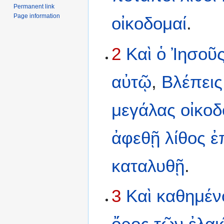
Permanent link
Page information
οἰκοδομαί
.
2
Καὶ
ὁ
Ἰησοῦ
αὐτῷ
,
Βλέπεις
μεγάλας
οἰκο
ἀφεθῇ
λίθος
ἐ
καταλυθῇ
.
3
Καὶ
καθημέν
ὄρος
τῶν
ἐλα