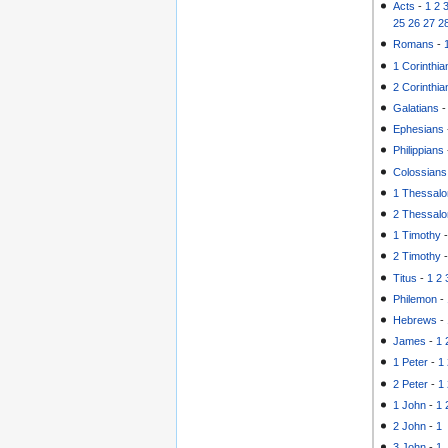
Acts
-
1
2
25
26
27
2
Romans
-
1 Corinthia
2 Corinthia
Galatians
Ephesians
Philippians
Colossians
1 Thessalo
2 Thessalo
1 Timothy
2 Timothy
Titus
-
1
2
Philemon
-
Hebrews
-
James
-
1
1 Peter
-
1
2 Peter
-
1
1 John
-
1
2 John
-
1
3 John
-
1