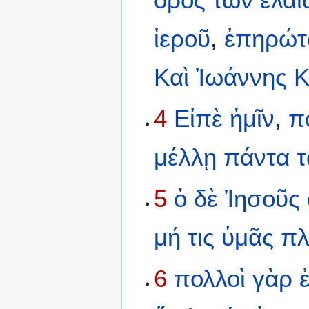
ἱεροῦ
,
ἐπηρώ
Καὶ
Ἰωάννης
Κ
4
Εἰπὲ
ἡμῖν
,
π
μέλλῃ
πάντα
τ
5
ὁ
δὲ
Ἰησοῦς
μή
τις
ὑμᾶς
πλ
6
πολλοὶ
γὰρ