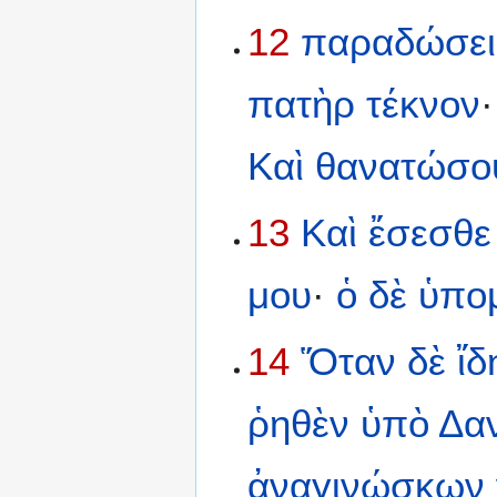
12
παραδώσει
πατὴρ
τέκνον
Καὶ
θανατώσο
13
Καὶ
ἔσεσθε
μου
·
ὁ
δὲ
ὑπο
14
Ὅταν
δὲ
ἴδ
ῥηθὲν
ὑπὸ
Δα
ἀναγινώσκων