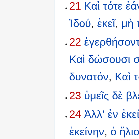
21
Καὶ
τότε
ἐά
Ἰδού
,
ἐκεῖ
,
μὴ
22
ἐγερθήσοντ
Καὶ
δώσουσι
σ
δυνατόν
,
Καὶ
23
ὑμεῖς
δὲ
βλ
24
Ἀλλ’
ἐν
ἐκε
ἐκείνην
,
ὁ
ἥλι