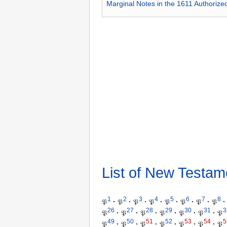
Marginal Notes in the 1611 Authorize
List of New Testam
1
2
3
4
5
6
7
8
𝔓
·
𝔓
·
𝔓
·
𝔓
·
𝔓
·
𝔓
·
𝔓
·
𝔓
·
26
27
28
29
30
31
3
𝔓
·
𝔓
·
𝔓
·
𝔓
·
𝔓
·
𝔓
·
𝔓
49
50
51
52
53
54
5
𝔓
·
𝔓
·
𝔓
·
𝔓
·
𝔓
·
𝔓
·
𝔓