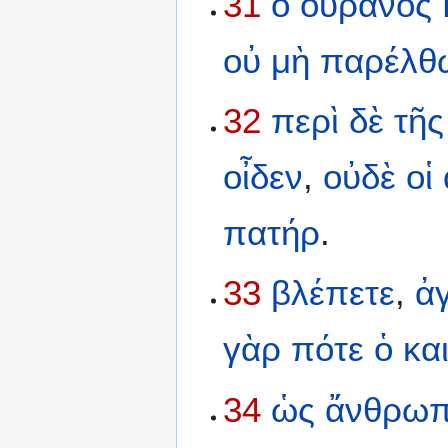
31
ὁ
οὐρανὸς
οὐ
μὴ
παρέλθ
32
περὶ
δὲ
τῆς
οἶδεν
,
οὐδὲ
οἱ
πατήρ
.
33
βλέπετε
,
ἀ
γὰρ
πότε
ὁ
κα
34
ὡς
ἄνθρω