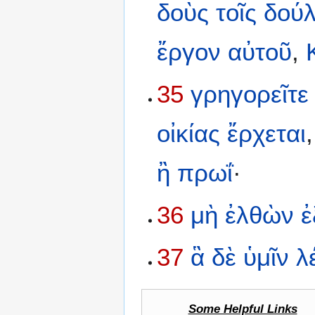
δοὺς
τοῖς
δούλ
ἔργον
αὐτοῦ
,
35
γρηγορεῖτε
οἰκίας
ἔρχεται
ἢ
πρωΐ
·
36
μὴ
ἐλθὼν
ἐ
37
ἃ
δὲ
ὑμῖν
λ
Some Helpful Links