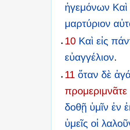
ἡγεμόνων
Καὶ
μαρτύριον
αὐτ
10
Καὶ
εἰς
πάν
εὐαγγέλιον
.
11
ὅταν
δὲ
ἀγ
προμεριμνᾶτε
δοθῇ
ὑμῖν
ἐν
ἐ
ὑμεῖς
οἱ
λαλοῦ