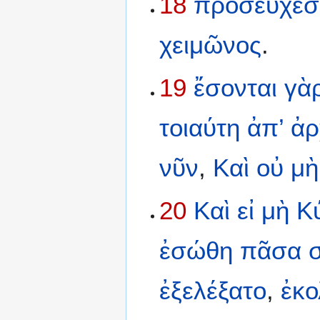
18
προσεύχεσ
χειμῶνος
.
19
ἔσονται
γὰ
τοιαύτη
ἀπ’
ἀρ
νῦν
,
Καὶ
οὐ
μὴ
20
Καὶ
εἰ
μὴ
Κ
ἐσώθη
πᾶσα
ἐξελέξατο
,
ἐκ