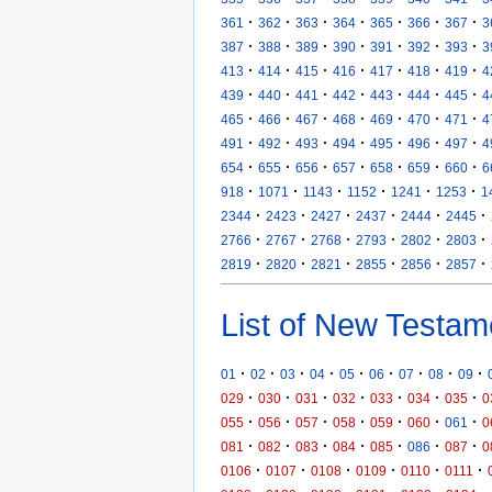
·
·
·
·
·
·
·
361
362
363
364
365
366
367
3
·
·
·
·
·
·
·
387
388
389
390
391
392
393
3
·
·
·
·
·
·
·
413
414
415
416
417
418
419
4
·
·
·
·
·
·
·
439
440
441
442
443
444
445
4
·
·
·
·
·
·
·
465
466
467
468
469
470
471
4
·
·
·
·
·
·
·
491
492
493
494
495
496
497
4
·
·
·
·
·
·
·
654
655
656
657
658
659
660
6
·
·
·
·
·
·
918
1071
1143
1152
1241
1253
1
·
·
·
·
·
·
2344
2423
2427
2437
2444
2445
·
·
·
·
·
·
2766
2767
2768
2793
2802
2803
·
·
·
·
·
·
2819
2820
2821
2855
2856
2857
List of New Testam
·
·
·
·
·
·
·
·
·
01
02
03
04
05
06
07
08
09
·
·
·
·
·
·
·
029
030
031
032
033
034
035
0
·
·
·
·
·
·
·
055
056
057
058
059
060
061
0
·
·
·
·
·
·
·
081
082
083
084
085
086
087
0
·
·
·
·
·
·
0106
0107
0108
0109
0110
0111