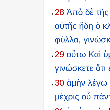
28
Ἀπὸ
δὲ
τῆς
αὐτῆς
ἤδη
ὁ
κ
φύλλα
,
γινώσκ
29
οὕτω
Καὶ
ὑ
γινώσκετε
ὅτι
30
ἀμὴν
λέγω
μέχρις
οὗ
πάν