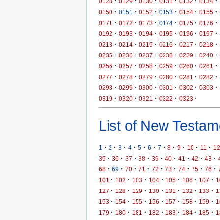
·
·
·
·
·
·
0128
0129
0130
0131
0132
0134
·
·
·
·
·
·
0150
0151
0152
0153
0154
0155
·
·
·
·
·
·
0171
0172
0173
0174
0175
0176
·
·
·
·
·
·
0192
0193
0194
0195
0196
0197
·
·
·
·
·
·
0213
0214
0215
0216
0217
0218
·
·
·
·
·
·
0235
0236
0237
0238
0239
0240
·
·
·
·
·
·
0256
0257
0258
0259
0260
0261
·
·
·
·
·
·
0277
0278
0279
0280
0281
0282
·
·
·
·
·
·
0298
0299
0300
0301
0302
0303
·
·
·
·
·
0319
0320
0321
0322
0323
List of New Testame
·
·
·
·
·
·
·
·
·
·
·
1
2
3
4
5
6
7
8
9
10
11
12
·
·
·
·
·
·
·
·
·
35
36
37
38
39
40
41
42
43
·
·
·
·
·
·
·
·
·
68
69
70
71
72
73
74
75
76
·
·
·
·
·
·
·
101
102
103
104
105
106
107
1
·
·
·
·
·
·
·
127
128
129
130
131
132
133
1
·
·
·
·
·
·
·
153
154
155
156
157
158
159
1
·
·
·
·
·
·
·
179
180
181
182
183
184
185
1