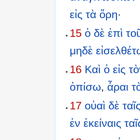
εἰς
τὰ
ὄρη
·
15
ὁ
δὲ
ἐπὶ
το
μηδὲ
εἰσελθέτ
16
Καὶ
ὁ
εἰς
τὸ
ὀπίσω
,
ἆραι
τ
17
οὐαὶ
δὲ
ταῖ
ἐν
ἐκείναις
ταῖ