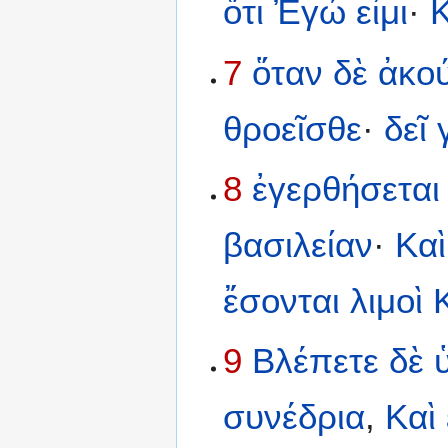
ὅτι
Ἐγώ
εἰμι
·
Κ
7
ὅταν
δὲ
ἀκο
θροεῖσθε
·
δεῖ
8
ἐγερθήσεται
βασιλείαν
·
Καὶ
ἔσονται
λιμοὶ
9
Βλέπετε
δὲ
συνέδρια
,
Καὶ