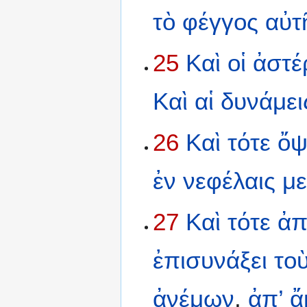
τὸ
φέγγος
αὐτ
25
Καὶ
οἱ
ἀστέ
Καὶ
αἱ
δυνάμει
26
Καὶ
τότε
ὄψ
ἐν
νεφέλαις
με
27
Καὶ
τότε
ἀπ
ἐπισυνάξει
το
ἀνέμων
,
ἀπ’
ἄ