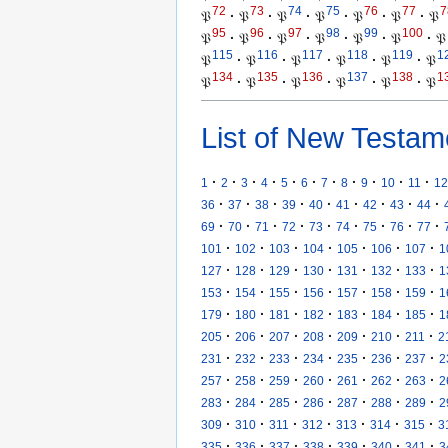
72
73
74
75
76
77
7
𝔓
·
𝔓
·
𝔓
·
𝔓
·
𝔓
·
𝔓
·
𝔓
95
96
97
98
99
100
𝔓
·
𝔓
·
𝔓
·
𝔓
·
𝔓
·
𝔓
·
𝔓
115
116
117
118
119
1
𝔓
·
𝔓
·
𝔓
·
𝔓
·
𝔓
·
𝔓
134
135
136
137
138
1
𝔓
·
𝔓
·
𝔓
·
𝔓
·
𝔓
·
𝔓
List of New Testam
·
·
·
·
·
·
·
·
·
·
·
1
2
3
4
5
6
7
8
9
10
11
12
·
·
·
·
·
·
·
·
·
36
37
38
39
40
41
42
43
44
·
·
·
·
·
·
·
·
·
69
70
71
72
73
74
75
76
77
·
·
·
·
·
·
·
101
102
103
104
105
106
107
1
·
·
·
·
·
·
·
127
128
129
130
131
132
133
1
·
·
·
·
·
·
·
153
154
155
156
157
158
159
1
·
·
·
·
·
·
·
179
180
181
182
183
184
185
1
·
·
·
·
·
·
·
205
206
207
208
209
210
211
2
·
·
·
·
·
·
·
231
232
233
234
235
236
237
2
·
·
·
·
·
·
·
257
258
259
260
261
262
263
2
·
·
·
·
·
·
·
283
284
285
286
287
288
289
2
·
·
·
·
·
·
·
309
310
311
312
313
314
315
3
·
·
·
·
·
·
·
335
336
337
338
339
340
341
3