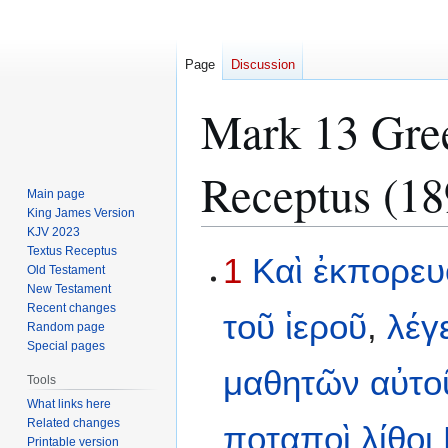
Page
Discussion
Mark 13 Gree
Receptus (18
Main page
King James Version
KJV 2023
Textus Receptus
Jump
Jump
1
Καὶ
ἐκπορευ
Old Testament
to
to
New Testament
navigation
search
Recent changes
τοῦ
ἱεροῦ
,
λέγ
Random page
Special pages
μαθητῶν
αὐτο
Tools
What links here
Related changes
ποταποὶ
λίθοι
Printable version