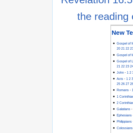
the reading 
New Te
Gospel of 
20
21
22
2
Gospel of 
Gospel of 
21
22
23
2
John
-
1
2
Acts
-
1
2
25
26
27
2
Romans
-
1 Corinthia
2 Corinthia
Galatians
Ephesians
Philippians
Colossians