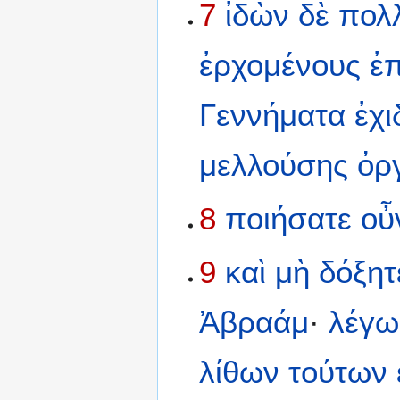
7
ἰδὼν
δὲ
πολ
ἐρχομένους
ἐπ
Γεννήματα
ἐχ
μελλούσης
ὀρ
8
ποιήσατε
οὖ
9
καὶ
μὴ
δόξητ
Ἀβραάμ
·
λέγω
λίθων
τούτων