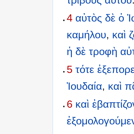
4
αὐτὸς
δὲ
ὁ
Ἰ
καμήλου
,
καὶ
ἡ
δὲ
τροφὴ
αὐ
5
τότε
ἐξεπορ
Ἰουδαία
,
καὶ
π
6
καὶ
ἐβαπτίζο
ἐξομολογούμε