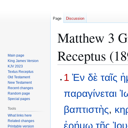
Page
Discussion
Matthew 3 Gr
Receptus (18
Main page
King James Version
KJV 2023
Textus Receptus
Jump
Jump
1
Ἐν
δὲ
ταῖς
ἡ
Old Testament
to
to
New Testament
navigation
search
Recent changes
παραγίνεται
Ἰ
Random page
Special pages
βαπτιστὴς
,
κη
Tools
What links here
Related changes
ἐρήμῳ
τῆς
Ἰου
Printable version