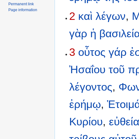
Permanent link
Page information
2
καὶ
λέγων
,
Μ
γὰρ
ἡ
βασιλεί
3
οὗτος
γάρ
ἐ
Ἠσαΐου
τοῦ
π
λέγοντος
,
Φω
ἐρήμῳ
,
Ἑτοιμ
Κυρίου
,
εὐθεί
τρίβους
αὐτοῦ