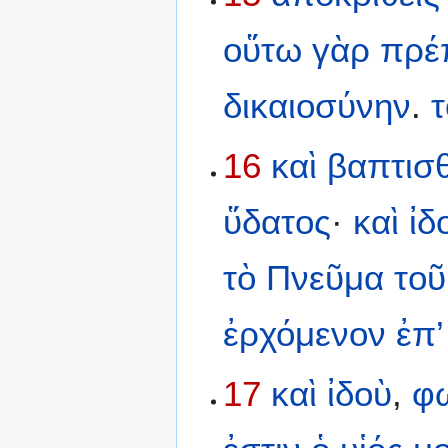
οὕτω
γὰρ
πρέ
δικαιοσύνην
.
τ
16
καὶ
βαπτισθ
ὕδατος
·
καὶ
ἰδ
τὸ
Πνεῦμα
τοῦ
ἐρχόμενον
ἐπ’
17
καὶ
ἰδοὺ
,
φ