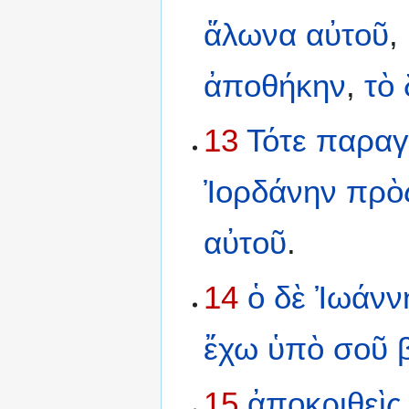
ἅλωνα
αὐτοῦ
,
ἀποθήκην
,
τὸ
13
Τότε
παραγί
Ἰορδάνην
πρὸ
αὐτοῦ
.
14
ὁ
δὲ
Ἰωάνν
ἔχω
ὑπὸ
σοῦ
15
ἀποκριθεὶς