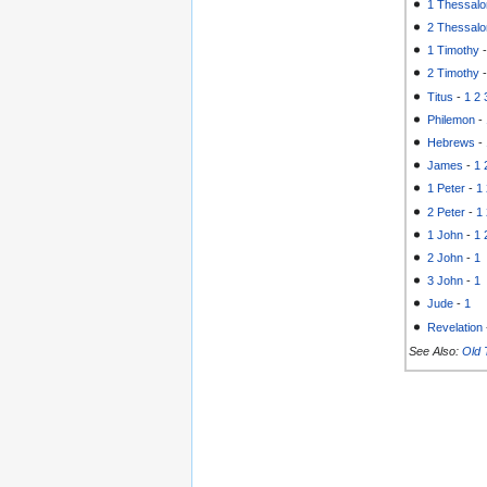
1 Thessalo
2 Thessalo
1 Timothy
2 Timothy
Titus
-
1
2
Philemon
-
Hebrews
-
James
-
1
1 Peter
-
1
2 Peter
-
1
1 John
-
1
2 John
-
1
3 John
-
1
Jude
-
1
Revelation
See Also:
Old 