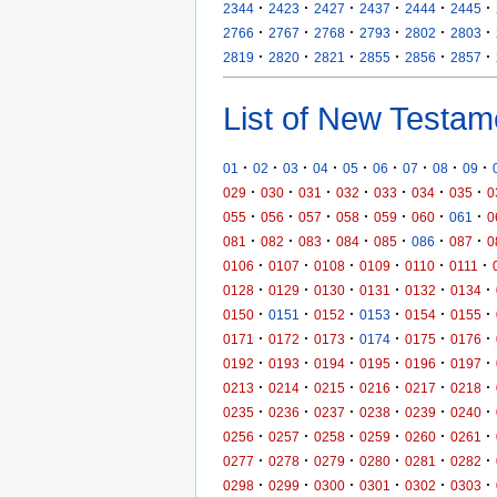
·
·
·
·
·
·
2344
2423
2427
2437
2444
2445
·
·
·
·
·
·
2766
2767
2768
2793
2802
2803
·
·
·
·
·
·
2819
2820
2821
2855
2856
2857
List of New Testam
·
·
·
·
·
·
·
·
·
01
02
03
04
05
06
07
08
09
·
·
·
·
·
·
·
029
030
031
032
033
034
035
0
·
·
·
·
·
·
·
055
056
057
058
059
060
061
0
·
·
·
·
·
·
·
081
082
083
084
085
086
087
0
·
·
·
·
·
·
0106
0107
0108
0109
0110
0111
·
·
·
·
·
·
0128
0129
0130
0131
0132
0134
·
·
·
·
·
·
0150
0151
0152
0153
0154
0155
·
·
·
·
·
·
0171
0172
0173
0174
0175
0176
·
·
·
·
·
·
0192
0193
0194
0195
0196
0197
·
·
·
·
·
·
0213
0214
0215
0216
0217
0218
·
·
·
·
·
·
0235
0236
0237
0238
0239
0240
·
·
·
·
·
·
0256
0257
0258
0259
0260
0261
·
·
·
·
·
·
0277
0278
0279
0280
0281
0282
·
·
·
·
·
·
0298
0299
0300
0301
0302
0303