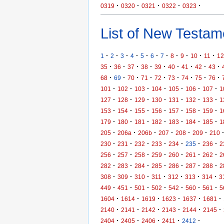
·
·
·
·
·
0319
0320
0321
0322
0323
List of New Testame
·
·
·
·
·
·
·
·
·
·
·
1
2
3
4
5
6
7
8
9
10
11
12
·
·
·
·
·
·
·
·
·
35
36
37
38
39
40
41
42
43
·
·
·
·
·
·
·
·
·
68
69
70
71
72
73
74
75
76
·
·
·
·
·
·
·
101
102
103
104
105
106
107
1
·
·
·
·
·
·
·
127
128
129
130
131
132
133
1
·
·
·
·
·
·
·
153
154
155
156
157
158
159
1
·
·
·
·
·
·
·
179
180
181
182
183
184
185
1
·
·
·
·
·
·
205
206a
206b
207
208
209
210
·
·
·
·
·
·
·
230
231
232
233
234
235
236
2
·
·
·
·
·
·
·
256
257
258
259
260
261
262
2
·
·
·
·
·
·
·
282
283
284
285
286
287
288
2
·
·
·
·
·
·
·
308
309
310
311
312
313
314
3
·
·
·
·
·
·
·
449
451
501
502
542
560
561
5
·
·
·
·
·
·
1604
1614
1619
1623
1637
1681
·
·
·
·
·
·
2140
2141
2142
2143
2144
2145
·
·
·
·
·
2404
2405
2406
2411
2412