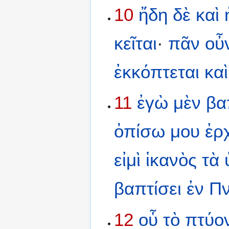
10
ἤδη
δὲ
καὶ
κεῖται
·
πᾶν
οὖ
ἐκκόπτεται
καὶ
11
ἐγὼ
μὲν
βα
ὀπίσω
μου
ἐρ
εἰμὶ
ἱκανὸς
τὰ
βαπτίσει
ἐν
Πν
12
οὗ
τὸ
πτύο