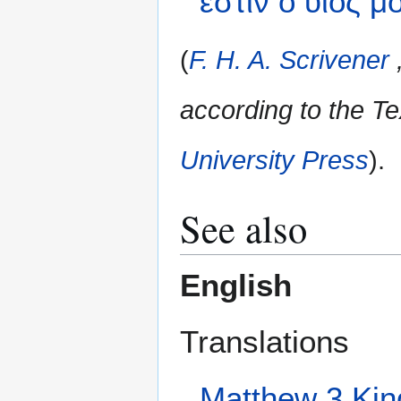
ἐστιν
ὁ
υἱός
μ
(
F. H. A. Scrivener
according to the Te
University Press
).
See also
English
Translations
Matthew 3 Kin