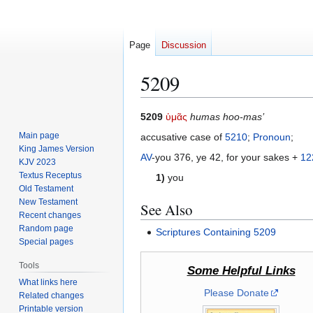
Page
Discussion
5209
Jump
Jump
5209
ὑμᾶς
humas hoo-mas’
to
to
Main page
accusative case of
5210
;
Pronoun
;
navigation
search
King James Version
AV
-you 376, ye 42, for your sakes +
12
KJV 2023
Textus Receptus
1)
you
Old Testament
New Testament
See Also
Recent changes
Random page
Scriptures Containing 5209
Special pages
Tools
Some Helpful Links
What links here
Please Donate
Related changes
Printable version