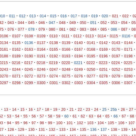
·
·
·
·
·
·
·
·
·
·
·
·
·
010
011
012
013
014
015
016
017
018
019
020
021
022
0
·
·
·
·
·
·
·
·
·
·
·
·
·
42
043
044
045
046
047
048
049
050
051
052
053
054
05
·
·
·
·
·
·
·
·
·
·
·
·
·
75
076
077
078
079
080
081
082
083
084
085
086
087
08
·
·
·
·
·
·
·
·
·
·
·
0106
0107
0108
0109
0110
0111
0112
0113
0114
0115
0116
·
·
·
·
·
·
·
·
·
·
·
0134
0135
0136
0137
0138
0139
0140
0141
0142
0143
0144
·
·
·
·
·
·
·
·
·
·
·
0161
0162
0163
0164
0165
0166
0167
0168
0169
0170
0171
·
·
·
·
·
·
·
·
·
·
·
0188
0189
0190
0191
0192
0193
0194
0195
0196
0197
0198
·
·
·
·
·
·
·
·
·
·
·
0215
0216
0217
0218
0219
0220
0221
0222
0223
0224
0225
·
·
·
·
·
·
·
·
·
·
·
0243
0244
0245
0246
0247
0248
0249
0250
0251
0252
0253
·
·
·
·
·
·
·
·
·
·
·
0270
0271
0272
0273
0274
0275
0276
0277
0278
0279
0280
·
·
·
·
·
·
·
·
·
·
·
0297
0298
0299
0300
0301
0302
0303
0304
0305
0306
0307
·
·
·
·
·
·
·
·
·
·
·
·
·
·
·
·
·
13
14
15
16
17
18
19
20
21
22
23
24
25
25b
26
27
·
·
·
·
·
·
·
·
·
·
·
·
·
·
·
·
52
53
54
55
56
57
58
59
60
61
62
63
64
65
66
67
68
·
·
·
·
·
·
·
·
·
·
·
·
·
·
93
94
95
96
97
98
99
100
101
102
103
104
105
106
107
·
·
·
·
·
·
·
·
·
·
·
·
·
27
128
129
130
131
132
133
134
135
136
137
138
139
14