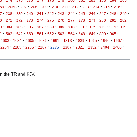
·
·
·
·
·
·
·
·
·
·
·
·
·
3
174
175
176
177
178
179
180
181
182
183
184
185
·
·
·
·
·
·
·
·
·
·
·
·
6a
206b
207
208
209
210
211
212
213
214
215
216
·
·
·
·
·
·
·
·
·
·
·
·
·
7
238
239
240
241
242
243
244
245
246
247
248
249
·
·
·
·
·
·
·
·
·
·
·
·
·
0
271
272
273
274
275
276
277
278
279
280
281
282
·
·
·
·
·
·
·
·
·
·
·
·
·
3
304
305
306
307
308
309
310
311
312
313
314
315
·
·
·
·
·
·
·
·
·
·
·
·
1
502
542
560
561
562
563
564
648
649
809
965
·
·
·
·
·
·
·
·
·
·
1683
1684
1685
1686
1691
1813
1839
1965
1966
1967
·
·
·
·
·
·
·
·
·
·
2264
2265
2266
2267
2276
2307
2321
2352
2404
2405
 in the TR and KJV.