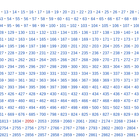
·
·
·
·
·
·
·
·
·
·
·
·
·
·
·
·
·
13
14
15
16
17
18
19
20
21
22
23
24
25
26
27
28
·
·
·
·
·
·
·
·
·
·
·
·
·
·
·
·
53
54
55
56
57
58
59
60
61
62
63
64
65
66
67
68
69
·
·
·
·
·
·
·
·
·
·
·
·
·
·
94
95
96
97
98
99
100
101
102
103
104
105
106
107
10
·
·
·
·
·
·
·
·
·
·
·
·
·
28
129
130
131
132
133
134
135
136
137
138
139
140
14
·
·
·
·
·
·
·
·
·
·
·
·
·
61
162
163
164
165
166
167
168
169
170
171
172
173
17
·
·
·
·
·
·
·
·
·
·
·
·
·
94
195
196
197
198
199
200
201
202
203
204
205
206
20
·
·
·
·
·
·
·
·
·
·
·
·
·
27
228
229
230
231
232
233
234
235
236
237
238
239
24
·
·
·
·
·
·
·
·
·
·
·
·
·
60
261
262
263
264
265
266
267
268
269
270
271
272
27
·
·
·
·
·
·
·
·
·
·
·
·
·
93
294
295
296
297
298
299
300
301
302
303
304
305
30
·
·
·
·
·
·
·
·
·
·
·
·
·
26
327
328
329
330
331
332
333
334
335
336
337
338
33
·
·
·
·
·
·
·
·
·
·
·
·
·
59
360
361
362
363
364
365
366
367
368
369
370
371
37
·
·
·
·
·
·
·
·
·
·
·
·
·
92
393
394
395
396
397
398
399
400
401
402
403
404
40
·
·
·
·
·
·
·
·
·
·
·
·
·
25
426
427
428
429
430
431
432
433
434
435
436
437
43
·
·
·
·
·
·
·
·
·
·
·
·
·
58
459
460
461
462
463
464
465
466
467
468
469
470
47
·
·
·
·
·
·
·
·
·
·
·
·
·
91
492
493
494
495
496
497
498
499
500
501
502
503
50
·
·
·
·
·
·
·
·
·
·
·
·
·
61
669
676
685
700
798
823
824
825
826
827
828
829
83
·
·
·
·
·
·
·
·
·
·
·
1813
1834
2050
2053
2059
2060
2061
2062
2174
2268
2344
·
·
·
·
·
·
·
·
·
·
·
2754
2755
2756
2757
2766
2767
2768
2793
2802
2803
2804
·
·
·
·
·
·
·
·
·
·
·
2821
2855
2856
2857
2858
2859
2860
2861
2862
2863
2881