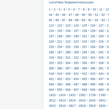
List of New Testament minuscules
·
·
·
·
·
·
·
·
·
·
·
1
2
3
4
5
6
7
8
9
10
11
12
·
·
·
·
·
·
·
·
·
44
45
46
47
48
49
50
51
52
·
·
·
·
·
·
·
·
·
85
86
87
88
89
90
91
92
93
·
·
·
·
·
·
·
121
122
123
124
125
126
127
1
·
·
·
·
·
·
·
154
155
156
157
158
159
160
1
·
·
·
·
·
·
·
187
188
189
190
191
192
193
1
·
·
·
·
·
·
·
220
221
222
223
224
225
226
2
·
·
·
·
·
·
·
253
254
255
256
257
258
259
2
·
·
·
·
·
·
·
286
287
288
289
290
291
292
2
·
·
·
·
·
·
·
319
320
321
322
323
324
325
3
·
·
·
·
·
·
·
352
353
354
355
356
357
358
3
·
·
·
·
·
·
·
385
386
387
388
389
390
391
3
·
·
·
·
·
·
·
418
419
420
421
422
423
424
4
·
·
·
·
·
·
·
451
452
453
454
455
456
457
4
·
·
·
·
·
·
·
484
485
486
487
488
489
490
4
·
·
·
·
·
·
·
654
655
656
657
658
659
660
6
·
·
·
·
·
·
1423
1424
1432
1582
1739
1780
·
·
·
·
·
·
2612
2613
2614
2615
2616
2641
·
·
·
·
·
·
2815
2816
2817
2818
2819
2820