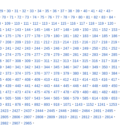
·
·
·
·
·
·
·
·
·
·
·
·
·
·
·
29
30
31
32
33
34
35
36
37
38
39
40
41
42
43
·
·
·
·
·
·
·
·
·
·
·
·
·
·
·
·
70
71
72
73
74
75
76
77
78
79
80
81
82
83
84
·
·
·
·
·
·
·
·
·
·
·
·
·
8
109
110
111
112
113
114
115
116
117
118
119
120
·
·
·
·
·
·
·
·
·
·
·
·
·
1
142
143
144
145
146
147
148
149
150
151
152
153
·
·
·
·
·
·
·
·
·
·
·
·
·
4
175
176
177
178
179
180
181
182
183
184
185
186
·
·
·
·
·
·
·
·
·
·
·
·
·
7
208
209
210
211
212
213
214
215
216
217
218
219
·
·
·
·
·
·
·
·
·
·
·
·
·
0
241
242
243
244
245
246
247
248
249
250
251
252
·
·
·
·
·
·
·
·
·
·
·
·
·
3
274
275
276
277
278
279
280
281
282
283
284
285
·
·
·
·
·
·
·
·
·
·
·
·
·
6
307
308
309
310
311
312
313
314
315
316
317
318
·
·
·
·
·
·
·
·
·
·
·
·
·
9
340
341
342
343
344
345
346
347
348
349
350
351
·
·
·
·
·
·
·
·
·
·
·
·
·
2
373
374
375
376
377
378
379
380
381
382
383
384
·
·
·
·
·
·
·
·
·
·
·
·
·
5
406
407
408
409
410
411
412
413
414
415
416
417
·
·
·
·
·
·
·
·
·
·
·
·
·
8
439
440
441
442
443
444
445
446
447
448
449
450
·
·
·
·
·
·
·
·
·
·
·
·
·
1
472
473
474
475
476
477
478
479
480
481
482
483
·
·
·
·
·
·
·
·
·
·
·
·
·
4
505
506
507
543
544
565
566
579
585
614
639
653
·
·
·
·
·
·
·
·
·
·
·
·
0
831
876
891
892
893
918
1071
1143
1152
1241
1253
·
·
·
·
·
·
·
·
·
·
2423
2427
2437
2444
2445
2446
2460
2464
2491
2495
·
·
·
·
·
·
·
·
·
·
2805
2806
2807
2808
2809
2810
2811
2812
2813
2814
·
·
·
2882
2907
2965