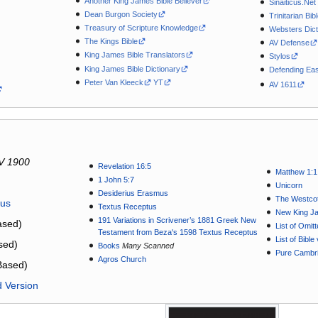
Another King James Bible Believer
Sinaiticus.Net
Dean Burgon Society
Trinitarian Bib
Treasury of Scripture Knowledge
Websters Dict
The Kings Bible
AV Defense
King James Bible Translators
Stylos
King James Bible Dictionary
Defending Eas
Peter Van Kleeck
YT
AV 1611
V 1900
Revelation 16:5
Matthew 1:1
1 John 5:7
Unicorn
Desiderius Erasmus
The Westcot
tus
Textus Receptus
New King J
191 Variations in Scrivener’s 1881 Greek New
sed)
List of Omit
Testament from Beza's 1598 Textus Receptus
List of Bibl
sed)
Books
Many Scanned
Pure Cambri
Agros Church
Based)
d Version