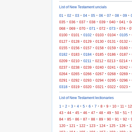
List of New Testament uncials
·
·
·
·
·
·
·
·
·
01
02
03
04
05
06
07
08
09
·
·
·
·
·
·
·
035
036
037
038
039
040
041
0
·
·
·
·
·
·
·
068
069
070
071
072
073
074
0
·
·
·
·
·
·
0100
0101
0102
0103
0104
0105
·
·
·
·
·
·
0127
0128
0129
0130
0131
0132
·
·
·
·
·
·
0155
0156
0157
0158
0159
0160
·
·
·
·
·
·
0182
0183
0184
0185
0186
0187
·
·
·
·
·
·
0209
0210
0211
0212
0213
0214
·
·
·
·
·
·
0237
0238
0239
0240
0241
0242
·
·
·
·
·
·
0264
0265
0266
0267
0268
0269
·
·
·
·
·
·
0291
0292
0293
0294
0295
0296
·
·
·
·
·
·
0318
0319
0320
0321
0322
0323
List of New Testament lectionaries
·
·
·
·
·
·
·
·
·
·
·
1
2
3
4
5
6
7
8
9
10
11
12
·
·
·
·
·
·
·
·
·
43
44
45
46
47
48
49
50
51
·
·
·
·
·
·
·
·
·
84
85
86
87
88
89
90
91
92
·
·
·
·
·
·
·
120
121
122
123
124
125
126
1