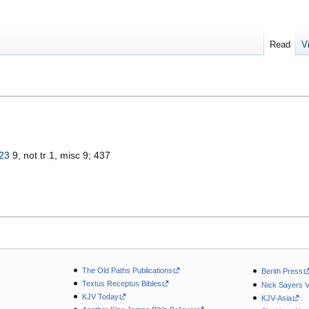
Read
V
23
9, not tr 1, misc 9; 437
The Old Paths Publications
Berith Press
Textus Receptus Bibles
Nick Sayers 
KJV Today
KJV-Asia