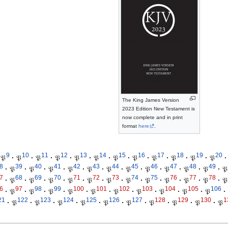
The King James Version
2023 Edition New Testament is
now complete and in print
format
here
.
9
10
11
12
13
14
15
16
17
18
19
20
𝔓
·
𝔓
·
𝔓
·
𝔓
·
𝔓
·
𝔓
·
𝔓
·
𝔓
·
𝔓
·
𝔓
·
𝔓
·
𝔓
·
8
39
40
41
42
43
44
45
46
47
48
49
·
𝔓
·
𝔓
·
𝔓
·
𝔓
·
𝔓
·
𝔓
·
𝔓
·
𝔓
·
𝔓
·
𝔓
·
𝔓
·
𝔓
7
68
69
70
71
72
73
74
75
76
77
78
·
𝔓
·
𝔓
·
𝔓
·
𝔓
·
𝔓
·
𝔓
·
𝔓
·
𝔓
·
𝔓
·
𝔓
·
𝔓
·
𝔓
6
97
98
99
100
101
102
103
104
105
106
·
𝔓
·
𝔓
·
𝔓
·
𝔓
·
𝔓
·
𝔓
·
𝔓
·
𝔓
·
𝔓
·
𝔓
·
21
122
123
124
125
126
127
128
129
130
1
·
𝔓
·
𝔓
·
𝔓
·
𝔓
·
𝔓
·
𝔓
·
𝔓
·
𝔓
·
𝔓
·
𝔓