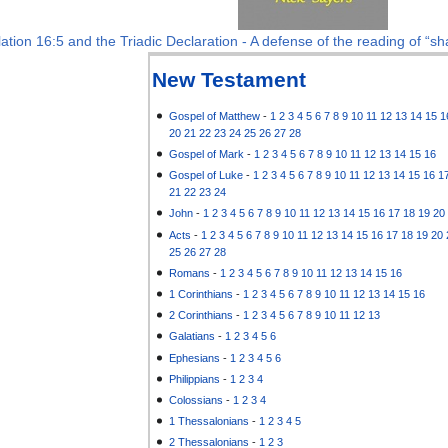
ation 16:5 and the Triadic Declaration - A defense of the reading of “sha
New Testament
Gospel of Matthew
-
1
2
3
4
5
6
7
8
9
10
11
12
13
14
15
1
20
21
22
23
24
25
26
27
28
Gospel of Mark
-
1
2
3
4
5
6
7
8
9
10
11
12
13
14
15
16
Gospel of Luke
-
1
2
3
4
5
6
7
8
9
10
11
12
13
14
15
16
1
21
22
23
24
John
-
1
2
3
4
5
6
7
8
9
10
11
12
13
14
15
16
17
18
19
20
Acts
-
1
2
3
4
5
6
7
8
9
10
11
12
13
14
15
16
17
18
19
20
25
26
27
28
Romans
-
1
2
3
4
5
6
7
8
9
10
11
12
13
14
15
16
1 Corinthians
-
1
2
3
4
5
6
7
8
9
10
11
12
13
14
15
16
2 Corinthians
-
1
2
3
4
5
6
7
8
9
10
11
12
13
Galatians
-
1
2
3
4
5
6
Ephesians
-
1
2
3
4
5
6
Philippians
-
1
2
3
4
Colossians
-
1
2
3
4
1 Thessalonians
-
1
2
3
4
5
2 Thessalonians
-
1
2
3