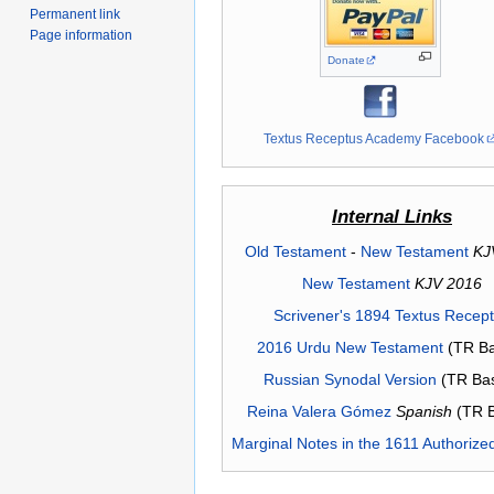
Permanent link
Page information
Donate
Textus Receptus Academy Facebook
Internal Links
Old Testament
-
New Testament
KJ
New Testament
KJV 2016
Scrivener's 1894 Textus Recep
2016 Urdu New Testament
(TR Ba
Russian Synodal Version
(TR Ba
Reina Valera Gómez
Spanish
(TR 
Marginal Notes in the 1611 Authorize