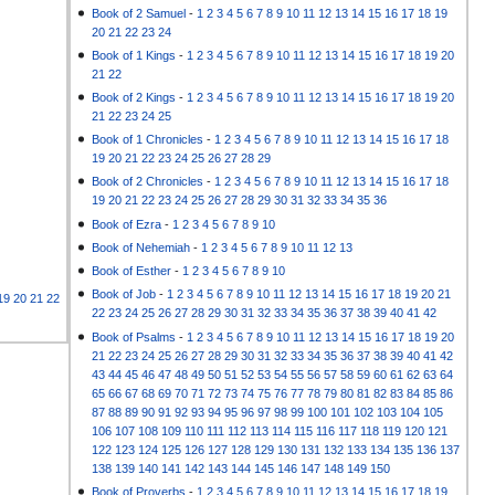
Book of 2 Samuel
-
1
2
3
4
5
6
7
8
9
10
11
12
13
14
15
16
17
18
19
20
21
22
23
24
Book of 1 Kings
-
1
2
3
4
5
6
7
8
9
10
11
12
13
14
15
16
17
18
19
20
21
22
Book of 2 Kings
-
1
2
3
4
5
6
7
8
9
10
11
12
13
14
15
16
17
18
19
20
21
22
23
24
25
Book of 1 Chronicles
-
1
2
3
4
5
6
7
8
9
10
11
12
13
14
15
16
17
18
19
20
21
22
23
24
25
26
27
28
29
Book of 2 Chronicles
-
1
2
3
4
5
6
7
8
9
10
11
12
13
14
15
16
17
18
19
20
21
22
23
24
25
26
27
28
29
30
31
32
33
34
35
36
Book of Ezra
-
1
2
3
4
5
6
7
8
9
10
Book of Nehemiah
-
1
2
3
4
5
6
7
8
9
10
11
12
13
Book of Esther
-
1
2
3
4
5
6
7
8
9
10
Book of Job
-
1
2
3
4
5
6
7
8
9
10
11
12
13
14
15
16
17
18
19
20
21
19
20
21
22
22
23
24
25
26
27
28
29
30
31
32
33
34
35
36
37
38
39
40
41
42
Book of Psalms
-
1
2
3
4
5
6
7
8
9
10
11
12
13
14
15
16
17
18
19
20
21
22
23
24
25
26
27
28
29
30
31
32
33
34
35
36
37
38
39
40
41
42
43
44
45
46
47
48
49
50
51
52
53
54
55
56
57
58
59
60
61
62
63
64
65
66
67
68
69
70
71
72
73
74
75
76
77
78
79
80
81
82
83
84
85
86
87
88
89
90
91
92
93
94
95
96
97
98
99
100
101
102
103
104
105
106
107
108
109
110
111
112
113
114
115
116
117
118
119
120
121
122
123
124
125
126
127
128
129
130
131
132
133
134
135
136
137
138
139
140
141
142
143
144
145
146
147
148
149
150
Book of Proverbs
-
1
2
3
4
5
6
7
8
9
10
11
12
13
14
15
16
17
18
19