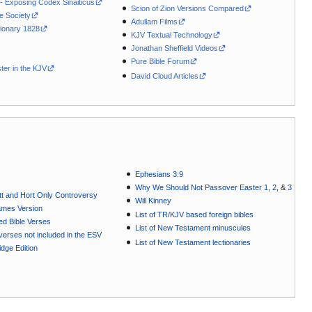
 - Exposing Codex Sinaiticus
Scion of Zion Versions Compared
le Society
Adullam Films
ionary 1828
KJV Textual Technology
Jonathan Sheffield Videos
Pure Bible Forum
ter in the KJV
David Cloud Articles
Ephesians 3:9
Why We Should Not Passover Easter 1
,
2
, &
3
t and Hort Only Controversy
Will Kinney
ames Version
List of TR/KJV based foreign bibles
ted Bible Verses
List of New Testament minuscules
e verses not included in the ESV
List of New Testament lectionaries
dge Edition