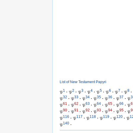
List of New Testament Papyri
1
2
3
4
5
6
7
8
𝔓
·
𝔓
·
𝔓
·
𝔓
·
𝔓
·
𝔓
·
𝔓
·
𝔓
·
32
33
34
35
36
37
3
𝔓
·
𝔓
·
𝔓
·
𝔓
·
𝔓
·
𝔓
·
𝔓
61
62
63
64
65
66
6
𝔓
·
𝔓
·
𝔓
·
𝔓
·
𝔓
·
𝔓
·
𝔓
90
91
92
93
94
95
9
𝔓
·
𝔓
·
𝔓
·
𝔓
·
𝔓
·
𝔓
·
𝔓
116
117
118
119
120
1
𝔓
·
𝔓
·
𝔓
·
𝔓
·
𝔓
·
𝔓
140
𝔓
·