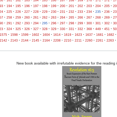
·
·
·
·
·
·
·
·
·
·
·
·
·
60
161
162
163
164
165
166
167
168
169
170
171
172
17
·
·
·
·
·
·
·
·
·
·
·
·
·
93
194
195
196
197
198
199
200
201
202
203
204
205
20
·
·
·
·
·
·
·
·
·
·
·
·
·
24
225
226
227
228
229
230
231
232
233
234
235
236
23
·
·
·
·
·
·
·
·
·
·
·
·
·
57
258
259
260
261
262
263
264
265
266
267
268
269
27
·
·
·
·
·
·
·
·
·
·
·
·
·
90
291
292
293
294
295
296
297
298
299
300
301
302
30
·
·
·
·
·
·
·
·
·
·
·
·
·
23
324
325
326
327
328
329
330
331
332
368
449
451
50
·
·
·
·
·
·
·
·
·
·
·
1575
1598
1599
1602
1604
1614
1619
1623
1637
1681
1682
·
·
·
·
·
·
·
·
·
·
·
2142
2143
2144
2145
2164
2208
2210
2211
2260
2261
2263
New book available with irrefutable evidence for the reading