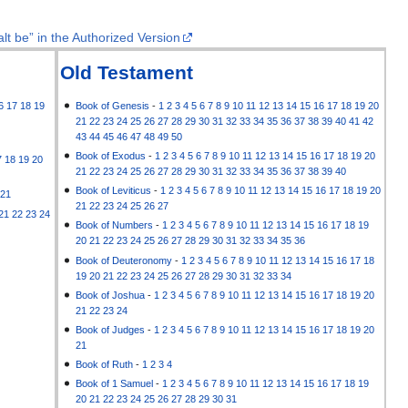
lt be” in the Authorized Version
Old Testament
6
17
18
19
Book of Genesis
-
1
2
3
4
5
6
7
8
9
10
11
12
13
14
15
16
17
18
19
20
21
22
23
24
25
26
27
28
29
30
31
32
33
34
35
36
37
38
39
40
41
42
43
44
45
46
47
48
49
50
Book of Exodus
-
1
2
3
4
5
6
7
8
9
10
11
12
13
14
15
16
17
18
19
20
7
18
19
20
21
22
23
24
25
26
27
28
29
30
31
32
33
34
35
36
37
38
39
40
Book of Leviticus
-
1
2
3
4
5
6
7
8
9
10
11
12
13
14
15
16
17
18
19
20
21
21
22
23
24
25
26
27
21
22
23
24
Book of Numbers
-
1
2
3
4
5
6
7
8
9
10
11
12
13
14
15
16
17
18
19
20
21
22
23
24
25
26
27
28
29
30
31
32
33
34
35
36
Book of Deuteronomy
-
1
2
3
4
5
6
7
8
9
10
11
12
13
14
15
16
17
18
19
20
21
22
23
24
25
26
27
28
29
30
31
32
33
34
Book of Joshua
-
1
2
3
4
5
6
7
8
9
10
11
12
13
14
15
16
17
18
19
20
21
22
23
24
Book of Judges
-
1
2
3
4
5
6
7
8
9
10
11
12
13
14
15
16
17
18
19
20
21
Book of Ruth
-
1
2
3
4
Book of 1 Samuel
-
1
2
3
4
5
6
7
8
9
10
11
12
13
14
15
16
17
18
19
20
21
22
23
24
25
26
27
28
29
30
31