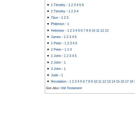
1 Timothy
-
1
2
3
4
5
6
2 Timothy
-
1
2
3
4
Titus
-
1
2
3
Philemon
-
1
Hebrews
-
1
2
3
4
5
6
7
8
9
10
11
12
13
James
-
1
2
3
4
5
1 Peter
-
1
2
3
4
5
2 Peter
-
1
2
3
1 John
-
1
2
3
4
5
2 John
-
1
3 John
-
1
Jude
-
1
Revelation
-
1
2
3
4
5
6
7
8
9
10
11
12
13
14
15
16
17
18
See Also:
Old Testament