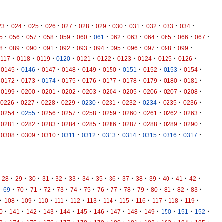
·
·
·
·
·
·
·
·
·
·
·
·
23
024
025
026
027
028
029
030
031
032
033
034
·
·
·
·
·
·
·
·
·
·
·
·
·
5
056
057
058
059
060
061
062
063
064
065
066
067
·
·
·
·
·
·
·
·
·
·
·
·
8
089
090
091
092
093
094
095
096
097
098
099
·
·
·
·
·
·
·
·
·
·
0117
0118
0119
0120
0121
0122
0123
0124
0125
0126
·
·
·
·
·
·
·
·
·
·
0145
0146
0147
0148
0149
0150
0151
0152
0153
0154
·
·
·
·
·
·
·
·
·
·
0172
0173
0174
0175
0176
0177
0178
0179
0180
0181
·
·
·
·
·
·
·
·
·
·
0199
0200
0201
0202
0203
0204
0205
0206
0207
0208
·
·
·
·
·
·
·
·
·
·
0226
0227
0228
0229
0230
0231
0232
0234
0235
0236
·
·
·
·
·
·
·
·
·
·
0254
0255
0256
0257
0258
0259
0260
0261
0262
0263
·
·
·
·
·
·
·
·
·
·
0281
0282
0283
0284
0285
0286
0287
0288
0289
0290
·
·
·
·
·
·
·
·
·
·
0308
0309
0310
0311
0312
0313
0314
0315
0316
0317
·
·
·
·
·
·
·
·
·
·
·
·
·
·
·
28
29
30
31
32
33
34
35
36
37
38
39
40
41
42
·
·
·
·
·
·
·
·
·
·
·
·
·
·
·
·
69
70
71
72
73
74
75
76
77
78
79
80
81
82
83
·
·
·
·
·
·
·
·
·
·
·
·
·
108
109
110
111
112
113
114
115
116
117
118
119
·
·
·
·
·
·
·
·
·
·
·
·
·
0
141
142
143
144
145
146
147
148
149
150
151
152