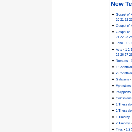
New Te
Gospel of 
20
21
22
2
Gospel of 
Gospel of 
21
22
23
2
John
-
1
2
Acts
-
1
2
25
26
27
2
Romans
-
1 Corinthia
2 Corinthia
Galatians
Ephesians
Philippians
Colossians
1 Thessalo
2 Thessalo
1 Timothy
2 Timothy
Titus
-
1
2