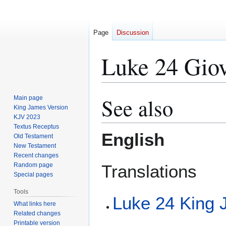
Page
Discussion
Luke 24 Giov
See also
Main page
Jump
Jump
King James Version
to
to
KJV 2023
navigation
search
Textus Receptus
English
Old Testament
New Testament
Recent changes
Random page
Translations
Special pages
Tools
Luke 24 King 
What links here
Related changes
Printable version