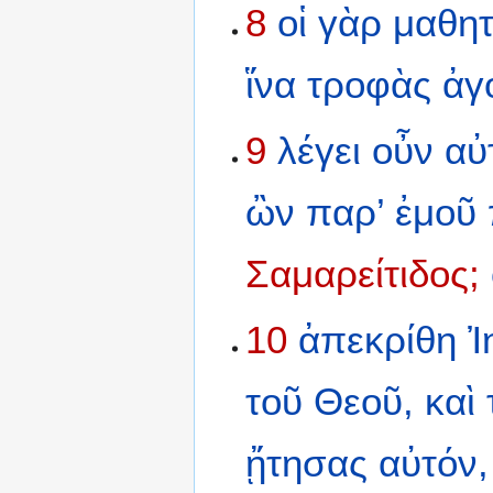
8
οἱ
γὰρ
μαθητ
ἵνα
τροφὰς
ἀγ
9
λέγει
οὖν
αὐ
ὢν
παρ’
ἐμοῦ
Σαμαρείτιδος;
10
ἀπεκρίθη
Ἰ
τοῦ
Θεοῦ,
καὶ
ᾔτησας
αὐτόν,