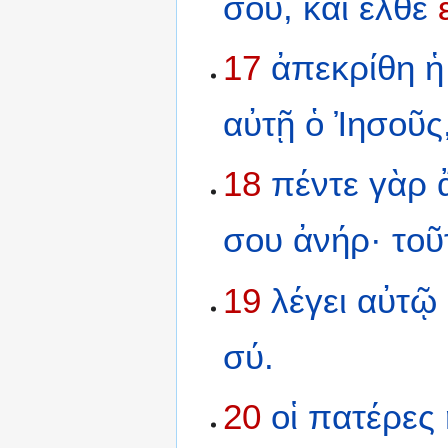
σου,
καὶ
ἐλθὲ
17
ἀπεκρίθη
ἡ
αὐτῇ
ὁ
Ἰησοῦς
18
πέντε
γὰρ
σου
ἀνήρ·
τοῦ
19
λέγει
αὐτῷ
σύ.
20
οἱ
πατέρες