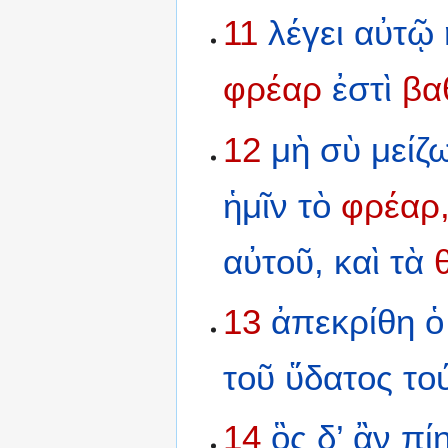
11
λέγει
αὐτῷ
φρέαρ
ἐστὶ
βα
12
μὴ
σὺ
μείζ
ἡμῖν
τὸ
φρέαρ
αὐτοῦ,
καὶ
τὰ
13
ἀπεκρίθη
ὁ
τοῦ
ὕδατος
το
14
ὃς
δ’
ἂν
πί