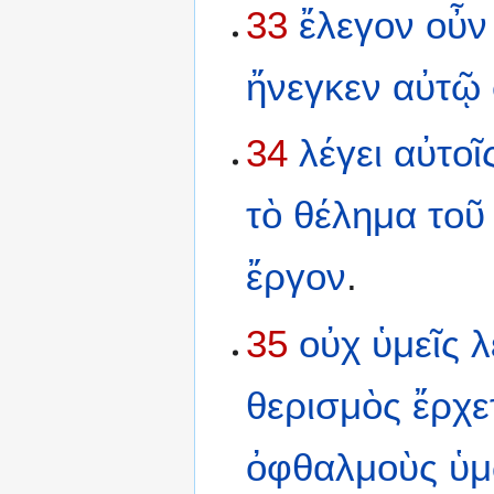
33
ἔλεγον
οὖν
ἤνεγκεν
αὐτῷ
34
λέγει
αὐτοῖ
τὸ
θέλημα
τοῦ
ἔργον
.
35
οὐχ
ὑμεῖς
λ
θερισμὸς
ἔρχε
ὀφθαλμοὺς
ὑ