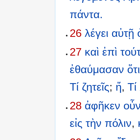
πάντα.
26
λέγει
αὐτῇ
27
καὶ
ἐπὶ
τού
ἐθαύμασαν
ὅτ
Τί
ζητεῖς
;
ἤ
,
Τί
28
ἀφῆκεν
οὖ
εἰς
τὴν
πόλιν
,