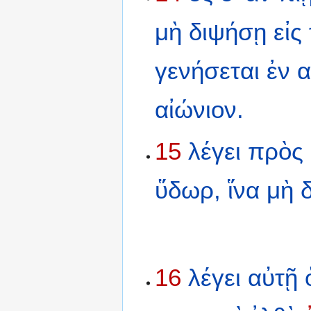
μὴ
διψήσῃ
εἰς
γενήσεται
ἐν
αἰώνιον.
15
λέγει
πρὸς
ὕδωρ,
ἵνα
μὴ
16
λέγει
αὐτῇ