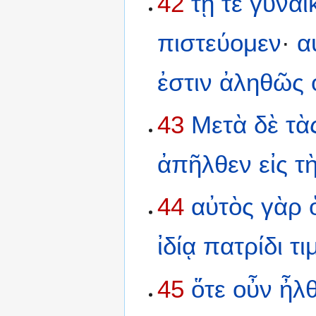
42
τῇ
τε
γυναικ
πιστεύομεν
·
α
ἐστιν
ἀληθῶς
43
Μετὰ
δὲ
τὰ
ἀπῆλθεν
εἰς
τ
44
αὐτὸς
γὰρ
ἰδίᾳ
πατρίδι
τι
45
ὅτε
οὖν
ἦλ