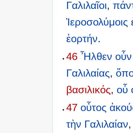
Γαλιλαῖοι
,
πάν
Ἱεροσολύμοις
ἑορτήν
.
46
Ἦλθεν
οὖν
Γαλιλαίας
,
ὅπ
βασιλικός
,
οὗ
47
οὗτος
ἀκού
τὴν
Γαλιλαίαν