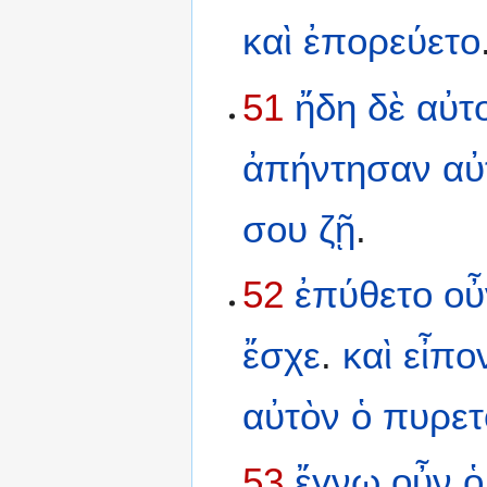
καὶ
ἐπορεύετο
51
ἤδη
δὲ
αὐτ
ἀπήντησαν
αὐ
σου
ζῇ
.
52
ἐπύθετο
οὖ
ἔσχε
.
καὶ
εἶπο
αὐτὸν
ὁ
πυρετ
53
ἔγνω
οὖν
ὁ