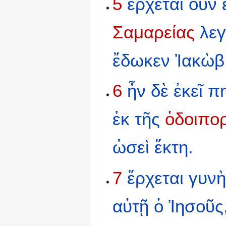
5
ἔρχεται
οὖν
Σαμαρείας
λε
ἔδωκεν
Ἰακὼβ
6
ἦν
δὲ
ἐκεῖ
π
ἐκ
τῆς
ὁδοιπο
ὡσεὶ
ἕκτη.
7
ἔρχεται
γυν
αὐτῇ
ὁ
Ἰησοῦς