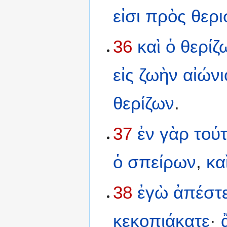
εἰσι
πρὸς
θερ
36
καὶ
ὁ
θερίζ
εἰς
ζωὴν
αἰώνι
θερίζων
.
37
ἐν
γὰρ
τού
ὁ
σπείρων
,
κα
38
ἐγὼ
ἀπέστε
κεκοπιάκατε
·