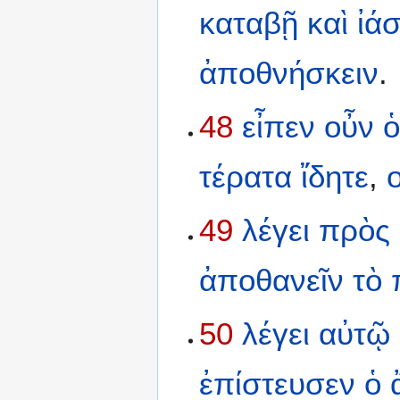
καταβῇ
καὶ
ἰάσ
ἀποθνήσκειν
.
48
εἶπεν
οὖν
τέρατα
ἴδητε
,
49
λέγει
πρὸς
ἀποθανεῖν
τὸ
50
λέγει
αὐτῷ
ἐπίστευσεν
ὁ