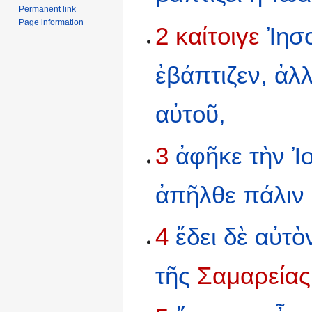
Permanent link
Page information
2
καίτοιγε
Ἰησ
ἐβάπτιζεν,
ἀλλ
αὐτοῦ,
3
ἀφῆκε
τὴν
Ἰ
ἀπῆλθε
πάλιν
4
ἔδει
δὲ
αὐτὸ
τῆς
Σαμαρείας