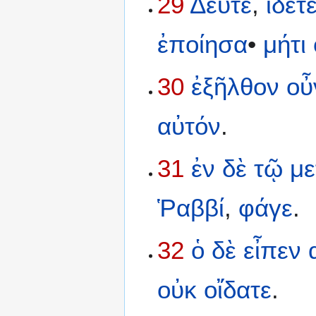
29
Δεῦτε
,
ἴδετ
ἐποίησα
•
μήτι
30
ἐξῆλθον
οὖ
αὐτόν
.
31
ἐν
δὲ
τῷ
με
Ῥαββί
,
φάγε
.
32
ὁ
δὲ
εἶπεν
οὐκ
οἴδατε
.