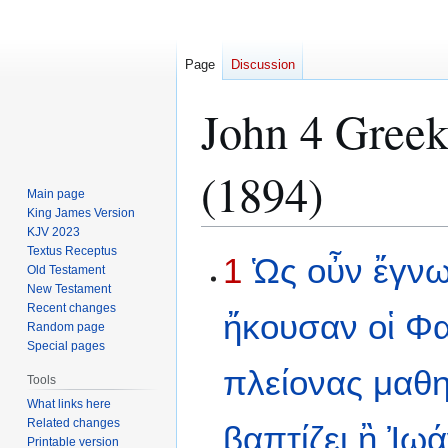
Page
Discussion
John 4 Greek
(1894)
Main page
King James Version
KJV 2023
Textus Receptus
Jump
Jump
1
Ὡς
οὖν
ἔγν
Old Testament
to
to
New Testament
navigation
search
Recent changes
ἤκουσαν
οἱ
Φα
Random page
Special pages
πλείονας
μαθη
Tools
What links here
Related changes
βαπτίζει
ἢ
Ἰωά
Printable version