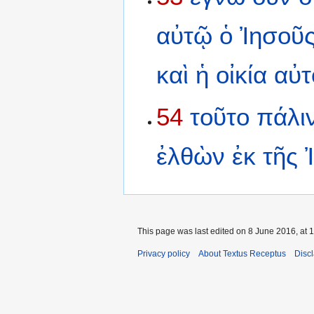
αὐτῷ
ὁ
Ἰησοῦ
καὶ
ἡ
οἰκία
αὐτ
54
τοῦτο
πάλι
ἐλθὼν
ἐκ
τῆς
This page was last edited on 8 June 2016, at 1
Privacy policy
About Textus Receptus
Disc