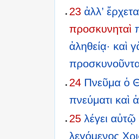
23
ἀλλ’
ἔρχετα
προσκυνηταὶ
ἀληθείᾳ·
καὶ
γ
προσκυνοῦντ
24
Πνεῦμα
ὁ
Θ
πνεύματι
καὶ
ἀ
25
λέγει
αὐτῷ
λεγόμενος
Χρι