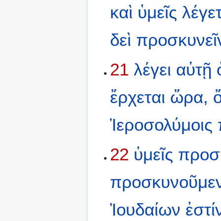
καὶ
ὑμεῖς
λέγε
δεὶ
προσκυνεῖ
21
λέγει
αὐτῇ
ἔρχεται
ὥρα,
Ἱεροσολύμοις
22
ὑμεῖς
προσ
προσκυνοῦμε
Ἰουδαίων
ἐστί