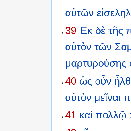
αὐτῶν
εἰσελη
39
Ἐκ
δὲ
τῆς
αὐτὸν
τῶν
Σαμ
μαρτυρούσης
40
ὡς
οὖν
ἦλθ
αὐτὸν
μεῖναι
π
41
καὶ
πολλῷ