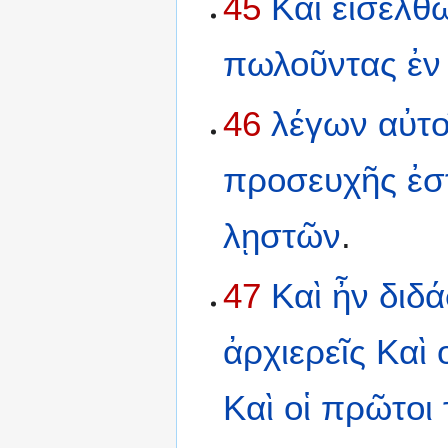
45
Καὶ
εἰσελθ
πωλοῦντας
ἐν
46
λέγων
αὐτο
προσευχῆς
ἐσ
λῃστῶν
.
47
Καὶ
ἦν
διδ
ἀρχιερεῖς
Καὶ
Καὶ
οἱ
πρῶτοι