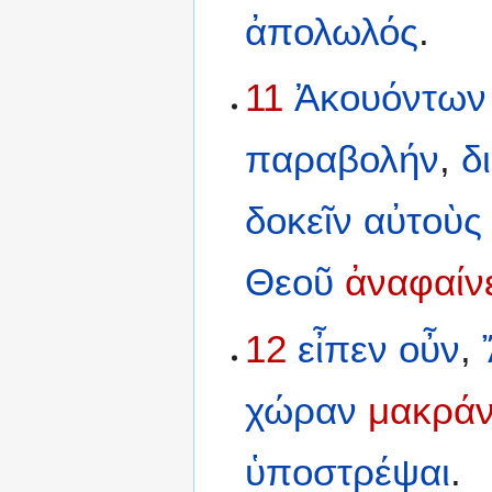
ἀπολωλός
.
11
Ἀκουόντων
παραβολήν
,
δ
δοκεῖν
αὐτοὺς
Θεοῦ
ἀναφαίν
12
εἶπεν
οὖν
,
χώραν
μακρά
ὑποστρέψαι
.