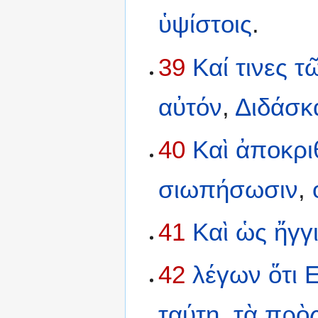
ὑψίστοις
.
39
Καί
τινες
τ
αὐτόν
,
Διδάσκ
40
Καὶ
ἀποκρι
σιωπήσωσιν
,
41
Καὶ
ὡς
ἤγγ
42
λέγων
ὅτι
Ε
ταύτῃ
,
τὰ
πρὸ