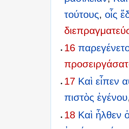
τούτους
,
οἷς
ἔ
διεπραγματεύ
16
παρεγένετ
προσειργάσατ
17
Καὶ
εἶπεν
α
πιστὸς
ἐγένου
18
Καὶ
ἦλθεν