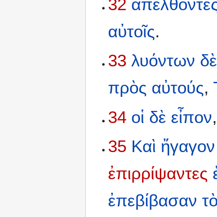
32
ἀπελθόντε
αὐτοῖς
.
33
λυόντων
δ
πρὸς
αὐτούς
,
34
οἱ
δὲ
εἶπον
35
Καὶ
ἤγαγον
ἐπιρρίψαντες
ἐπεβίβασαν
τ