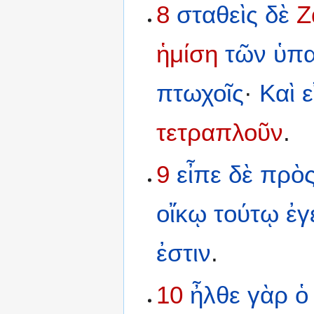
8
σταθεὶς
δὲ
Ζ
ἡμίση
τῶν
ὑπ
πτωχοῖς
·
Καὶ
ε
τετραπλοῦν
.
9
εἶπε
δὲ
πρὸ
οἴκῳ
τούτῳ
ἐγ
ἐστιν
.
10
ἦλθε
γὰρ
ὁ