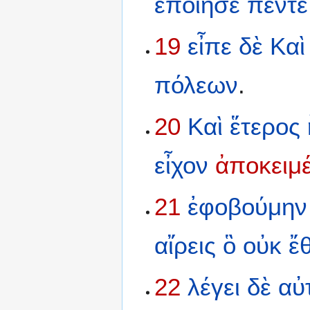
ἐποίησε
πέντε
19
εἶπε
δὲ
Καὶ
πόλεων
.
20
Καὶ
ἕτερος
εἶχον
ἀποκειμ
21
ἐφοβούμην
αἴρεις
ὃ
οὐκ
ἔ
22
λέγει
δὲ
αὐ