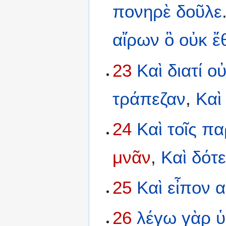
πονηρὲ
δοῦλε
αἴρων
ὃ
οὐκ
ἔ
23
Καὶ
διατί
ο
τράπεζαν
,
Καὶ
24
Καὶ
τοῖς
πα
μνᾶν
,
Καὶ
δότ
25
Καὶ
εἶπον
α
26
λέγω
γὰρ
ὑ