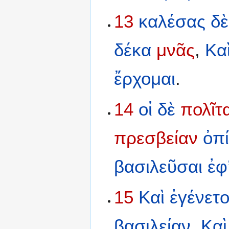
13
καλέσας
δὲ
δέκα
μνᾶς
,
Κα
ἔρχομαι
.
14
οἱ
δὲ
πολῖτα
πρεσβείαν
ὀπ
βασιλεῦσαι
ἐφ
15
Καὶ
ἐγένετ
βασιλείαν
,
Καὶ