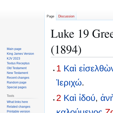
Page
Discussion
Luke 19 Gree
(1894)
Main page
King James Version
KJV 2023
Textus Receptus
Jump
Jump
1
Καὶ
εἰσελθὼ
Old Testament
to
to
New Testament
navigation
search
Recent changes
Ἰεριχώ
.
Random page
Special pages
2
Καὶ
ἰδού
,
ἀν
Tools
What links here
Related changes
καλούμενος
Ζ
Printable version