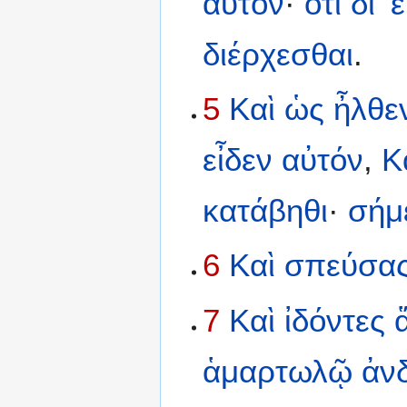
αὐτόν
·
ὅτι
δι’
ἐ
διέρχεσθαι
.
5
Καὶ
ὡς
ἦλθε
εἶδεν
αὐτόν
,
Κ
κατάβηθι
·
σήμ
6
Καὶ
σπεύσα
7
Καὶ
ἰδόντες
ἁμαρτωλῷ
ἀν