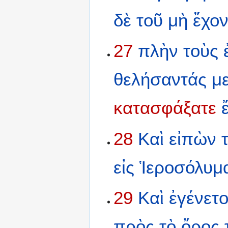
δὲ
τοῦ
μὴ
ἔχον
27
πλὴν
τοὺς
θελήσαντάς
μ
κατασφάξατε
28
Καὶ
εἰπὼν
εἰς
Ἱεροσόλυμ
29
Καὶ
ἐγένετ
πρὸς
τὸ
ὄρος