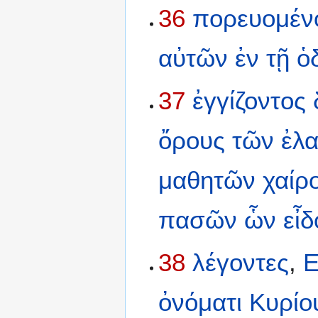
36
πορευομέν
αὐτῶν
ἐν
τῇ
ὁ
37
ἐγγίζοντος
ὄρους
τῶν
ἐλ
μαθητῶν
χαίρ
πασῶν
ὧν
εἶδ
38
λέγοντες
,
Ε
ὀνόματι
Κυρίο