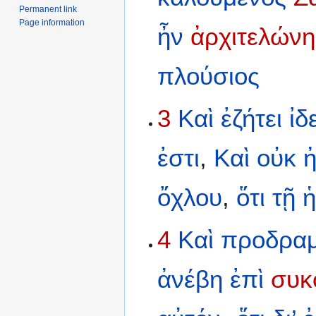
Permanent link
Page information
ἦν
ἀρχιτελώνη
πλούσιος
3
Καὶ
ἐζήτει
ἰδ
ἐστι
,
Καὶ
οὐκ
ὄχλου
,
ὅτι
τῇ
ἡ
4
Καὶ
προδρα
ἀνέβη
ἐπὶ
συκ