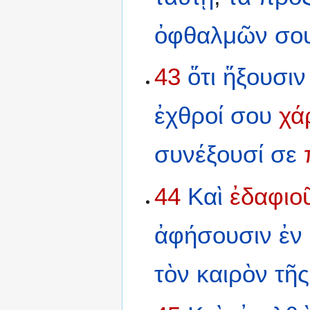
ὀφθαλμῶν
σο
43
ὅτι
ἥξουσιν
ἐχθροί
σου
χά
συνέξουσί
σε
44
Καὶ
ἐδαφιο
ἀφήσουσιν
ἐν
τὸν
καιρὸν
τῆς