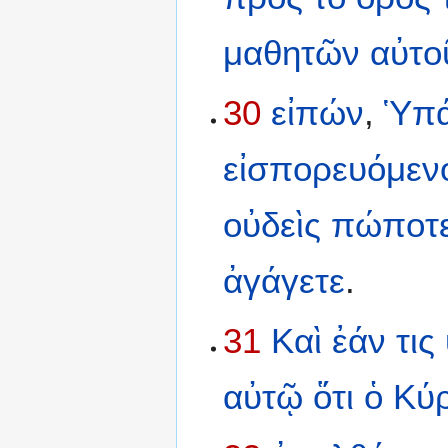
μαθητῶν
αὐτο
30
εἰπών
,
Ὑπά
εἰσπορευόμεν
οὐδεὶς
πώποτ
ἀγάγετε
.
31
Καὶ
ἐάν
τις
αὐτῷ
ὅτι
ὁ
Κύρ