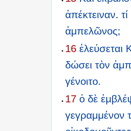
ἀπέκτειναν
.
τί
ἀμπελῶνος;
16
ἐλεύσεται
Κ
δώσει
τὸν
ἀμπ
γένοιτο.
17
ὁ
δὲ
ἐμβλέ
γεγραμμένον