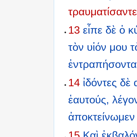
τραυματίσαντ
13
εἶπε
δὲ
ὁ
κ
τὸν
υἱόν
μου
τ
ἐντραπήσοντα
14
ἰδόντες
δὲ
ἑαυτούς,
λέγο
ἀποκτείνωμεν
15
Καὶ
ἐκβαλό