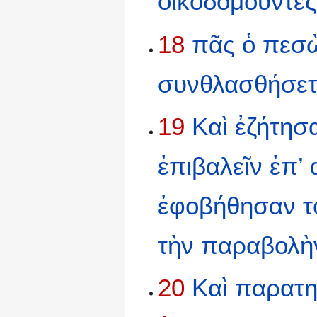
οἰκοδομοῦντες
18
πᾶς
ὁ
πεσ
συνθλασθήσετ
19
Καὶ
ἐζήτησ
ἐπιβαλεῖν
ἐπ’
ἐφοβήθησαν
τ
τὴν
παραβολὴ
20
Καὶ
παρατη