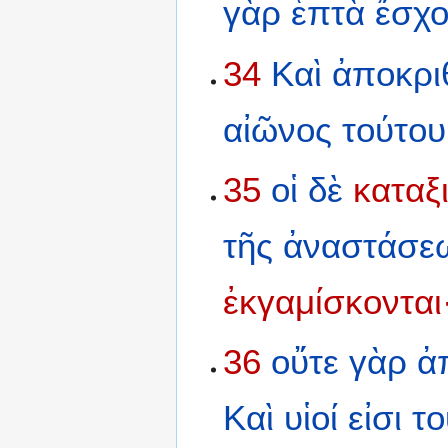
γὰρ
ἑπτὰ
ἔσχ
34
Καὶ
ἀποκρι
αἰῶνος
τούτου
35
οἱ
δὲ
καταξ
τῆς
ἀναστάσε
ἐκγαμίσκονται
36
οὔτε
γὰρ
ἀ
Καὶ
υἱοί
εἰσι
το