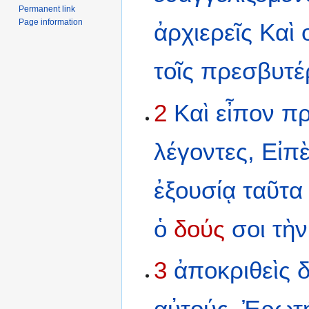
Permanent link
Page information
ἀρχιερεῖς
Καὶ
τοῖς
πρεσβυτέρ
2
Καὶ
εἶπον
π
λέγοντες,
Εἰπ
ἐξουσίᾳ
ταῦτα
ὁ
δούς
σοι
τὴν
3
ἀποκριθεὶς
αὐτούς,
Ἐρωτ