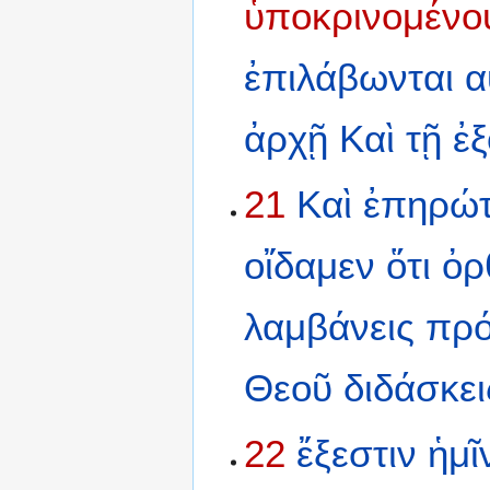
ὑποκρινομένο
ἐπιλάβωνται
α
ἀρχῇ
Καὶ
τῇ
ἐ
21
Καὶ
ἐπηρώ
οἴδαμεν
ὅτι
ὀρ
λαμβάνεις
πρ
Θεοῦ
διδάσκει
22
ἔξεστιν
ἡμῖ