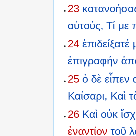
23
κατανοήσα
αὐτούς,
Τί
με
24
ἐπιδείξατέ
ἐπιγραφήν
ἀπ
25
ὁ
δὲ
εἶπεν
Καίσαρι,
Καὶ
τ
26
Καὶ
οὐκ
ἴσ
ἐναντίον
τοῦ
λ