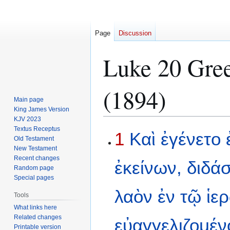
Page
Discussion
Luke 20 Gree
(1894)
Main page
King James Version
KJV 2023
Textus Receptus
Jump
Jump
1
Καὶ
ἐγένετο
Old Testament
to
to
New Testament
navigation
search
Recent changes
ἐκείνων,
διδά
Random page
Special pages
λαὸν
ἐν
τῷ
ἱε
Tools
What links here
Related changes
εὐαγγελιζομέν
Printable version