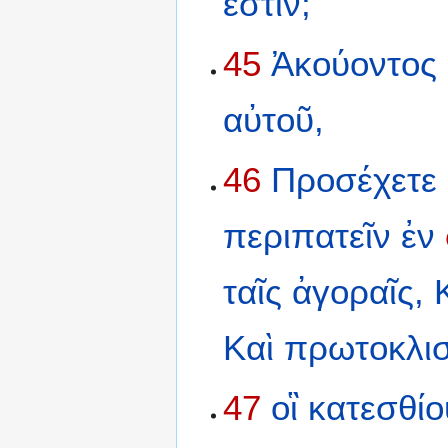
ἐστιν;
45
Ἀκούοντος
αὐτοῦ,
46
Προσέχετε
περιπατεῖν
ἐν
ταῖς
ἀγοραῖς,
Καὶ
πρωτοκλισ
47
οἳ
κατεσθίο