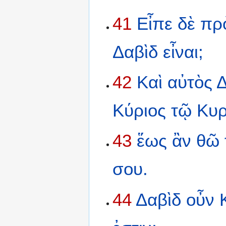
41
Εἶπε
δὲ
πρ
Δαβὶδ
εἶναι;
42
Καὶ
αὐτὸς
Δ
Κύριος
τῷ
Κυ
43
ἕως
ἂν
θῶ
σου.
44
Δαβὶδ
οὖν