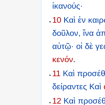
ἱκανούς·
10
Καὶ
ἐν
και
δοῦλον,
ἵνα
ἀ
αὐτῷ·
οἱ
δὲ
γε
κενόν
.
11
Καὶ
προσέθ
δείραντες
Καὶ
12
Καὶ
προσέθ