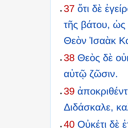
37
ὅτι
δὲ
ἐγείρ
τῆς
βάτου,
ὡς
Θεὸν
Ἰσαὰκ
Κ
38
Θεὸς
δὲ
οὐ
αὐτῷ
ζῶσιν.
39
ἀποκριθέντ
Διδάσκαλε,
κα
40
Οὐκέτι
δὲ
ἐ