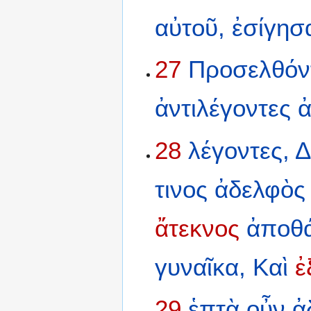
αὐτοῦ,
ἐσίγησ
27
Προσελθόν
ἀντιλέγοντες
ἀ
28
λέγοντες,
Δ
τινος
ἀδελφὸς
ἄτεκνος
ἀποθ
γυναῖκα,
Καὶ
ἐ
29
ἑπτὰ
οὖν
ἀ