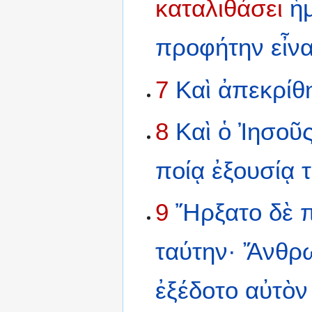
καταλιθάσει
ἡ
προφήτην
εἶνα
7
Καὶ
ἀπεκρίθ
8
Καὶ
ὁ
Ἰησοῦ
ποίᾳ
ἐξουσίᾳ
9
Ἤρξατο
δὲ
ταύτην·
Ἄνθρ
ἐξέδοτο
αὐτὸν