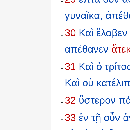
γυναῖκα,
ἀπέθ
30
Καὶ
ἔλαβεν
απέθανεν
ἄτε
31
Καὶ
ὁ
τρίτο
Καὶ
οὐ
κατέλι
32
ὕστερον
π
33
ἐν
τῇ
οὖν
ἀ