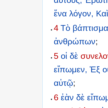
ἕνα
λόγον,
Κα
4
Τὸ
βάπτισμ
ἀνθρώπων
;
5
οἱ
δὲ
συνελο
εἴπωμεν,
Ἐξ
ο
αὐτῷ
;
6
ἐὰν
δὲ
εἴπω