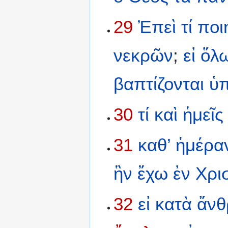
29
Ἐπεὶ
τί
ποι
νεκρῶν
;
εἰ
ὅλ
βαπτίζονται
ὑ
30
τί
καὶ
ἡμεῖς
31
καθ’
ἡμέρα
ἣν
ἔχω
ἐν
Χρι
32
εἰ
κατὰ
ἄν