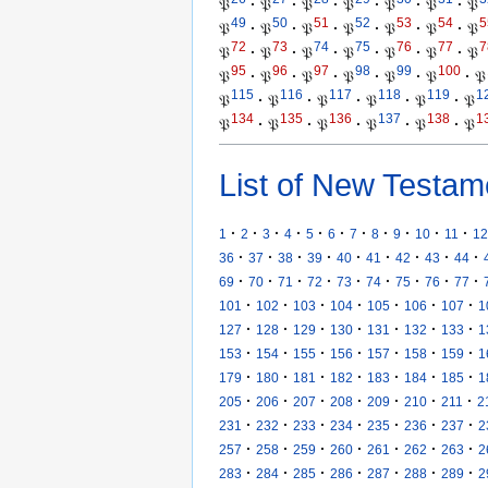
𝔓
·
𝔓
·
𝔓
·
𝔓
·
𝔓
·
𝔓
·
𝔓
49
50
51
52
53
54
5
𝔓
·
𝔓
·
𝔓
·
𝔓
·
𝔓
·
𝔓
·
𝔓
72
73
74
75
76
77
7
𝔓
·
𝔓
·
𝔓
·
𝔓
·
𝔓
·
𝔓
·
𝔓
95
96
97
98
99
100
𝔓
·
𝔓
·
𝔓
·
𝔓
·
𝔓
·
𝔓
·
𝔓
115
116
117
118
119
1
𝔓
·
𝔓
·
𝔓
·
𝔓
·
𝔓
·
𝔓
134
135
136
137
138
1
𝔓
·
𝔓
·
𝔓
·
𝔓
·
𝔓
·
𝔓
List of New Testam
·
·
·
·
·
·
·
·
·
·
·
1
2
3
4
5
6
7
8
9
10
11
12
·
·
·
·
·
·
·
·
·
36
37
38
39
40
41
42
43
44
·
·
·
·
·
·
·
·
·
69
70
71
72
73
74
75
76
77
·
·
·
·
·
·
·
101
102
103
104
105
106
107
1
·
·
·
·
·
·
·
127
128
129
130
131
132
133
1
·
·
·
·
·
·
·
153
154
155
156
157
158
159
1
·
·
·
·
·
·
·
179
180
181
182
183
184
185
1
·
·
·
·
·
·
·
205
206
207
208
209
210
211
2
·
·
·
·
·
·
·
231
232
233
234
235
236
237
2
·
·
·
·
·
·
·
257
258
259
260
261
262
263
2
·
·
·
·
·
·
·
283
284
285
286
287
288
289
2