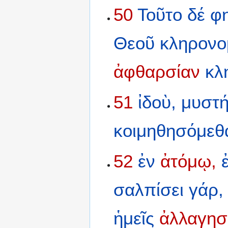
50
Τοῦτο
δέ
φη
Θεοῦ
κληρονο
ἀφθαρσίαν
κλ
51
ἰδοὺ,
μυστή
κοιμηθησόμεθ
52
ἐν
ἀτόμῳ,
σαλπίσει
γάρ,
ἡμεῖς
ἀλλαγησ