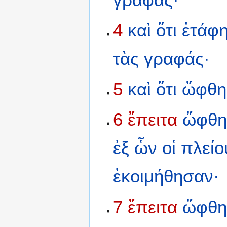
4
καὶ
ὅτι
ἐτάφη
τὰς
γραφάς·
5
καὶ
ὅτι
ὤφθη
6
ἔπειτα
ὤφθ
ἐξ
ὧν
οἱ
πλείο
ἐκοιμήθησαν·
7
ἔπειτα
ὤφθ