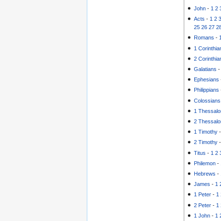
John
-
1
2
Acts
-
1
2
25
26
27
2
Romans
-
1 Corinthia
2 Corinthia
Galatians
Ephesians
Philippians
Colossians
1 Thessalo
2 Thessalo
1 Timothy
2 Timothy
Titus
-
1
2
Philemon
-
Hebrews
-
James
-
1
1 Peter
-
1
2 Peter
-
1
1 John
-
1