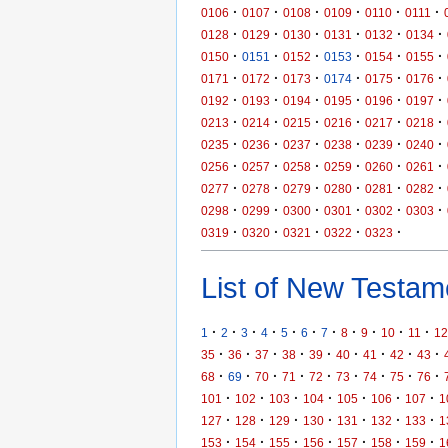
·
·
·
·
·
·
0106
0107
0108
0109
0110
0111
·
·
·
·
·
·
0128
0129
0130
0131
0132
0134
·
·
·
·
·
·
0150
0151
0152
0153
0154
0155
·
·
·
·
·
·
0171
0172
0173
0174
0175
0176
·
·
·
·
·
·
0192
0193
0194
0195
0196
0197
·
·
·
·
·
·
0213
0214
0215
0216
0217
0218
·
·
·
·
·
·
0235
0236
0237
0238
0239
0240
·
·
·
·
·
·
0256
0257
0258
0259
0260
0261
·
·
·
·
·
·
0277
0278
0279
0280
0281
0282
·
·
·
·
·
·
0298
0299
0300
0301
0302
0303
·
·
·
·
·
0319
0320
0321
0322
0323
List of New Testame
·
·
·
·
·
·
·
·
·
·
·
1
2
3
4
5
6
7
8
9
10
11
12
·
·
·
·
·
·
·
·
·
35
36
37
38
39
40
41
42
43
·
·
·
·
·
·
·
·
·
68
69
70
71
72
73
74
75
76
·
·
·
·
·
·
·
101
102
103
104
105
106
107
1
·
·
·
·
·
·
·
127
128
129
130
131
132
133
1
·
·
·
·
·
·
·
153
154
155
156
157
158
159
1