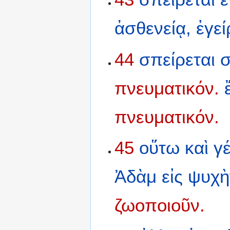
ἀσθενείᾳ,
ἐγεί
44
σπείρεται
πνευματικόν.
πνευματικόν.
45
οὕτω
καὶ
γ
Ἀδὰμ
εἰς
ψυχὴ
ζωοποιοῦν.