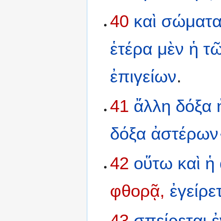
40
καὶ
σώματ
ἑτέρα
μὲν
ἡ
τ
ἐπιγείων
.
41
ἄλλη
δόξα
δόξα
ἀστέρων
42
οὕτω
καὶ
ἡ
φθορᾷ,
ἐγείρε
43
σπείρεται
ἐ