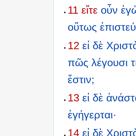
11
εἴτε
οὖν
ἐγ
οὕτως
ἐπιστεύ
12
εἰ
δὲ
Χριστ
πῶς
λέγουσι
τ
ἔστιν;
13
εἰ
δὲ
ἀνάστ
ἐγήγερται·
14
εἰ
δὲ
Χριστ