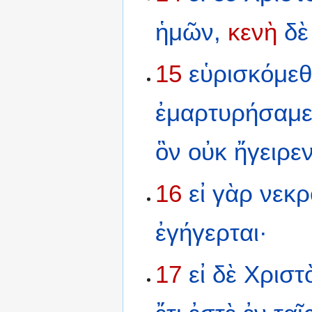
ἡμῶν,
κενὴ
δὲ
15
εὑρισκόμε
ἐμαρτυρήσαμ
ὃν
οὐκ
ἤγειρεν
16
εἰ
γὰρ
νεκρ
ἐγήγερται·
17
εἰ
δὲ
Χριστ