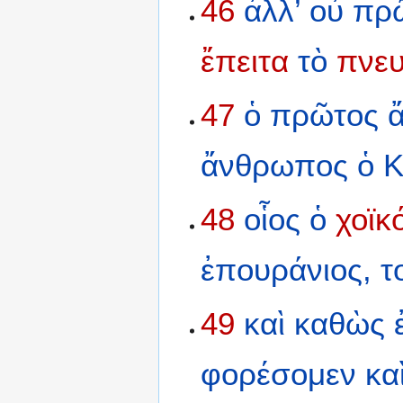
46
ἀλλ’
οὐ
πρ
ἔπειτα
τὸ
πνευ
47
ὁ
πρῶτος
ἄνθρωπος
ὁ
Κ
48
οἷος
ὁ
χοϊκ
ἐπουράνιος,
τ
49
καὶ
καθὼς
φορέσομεν
κα