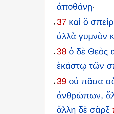
ἀποθάνῃ
·
37
καὶ
ὃ
σπείρ
ἀλλὰ
γυμνὸν
38
ὁ
δὲ
Θεὸς
ἑκάστῳ
τῶν
σ
39
οὐ
πᾶσα
σ
ἀνθρώπων,
ἄ
ἄλλη
δὲ
σὰρξ