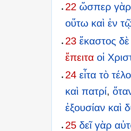
22
ὥσπερ
γὰ
οὕτω
καὶ
ἐν
τ
23
ἕκαστος
δὲ
ἔπειτα
οἱ
Χρισ
24
εἶτα
τὸ
τέλο
καὶ
πατρί
,
ὅτα
ἐξουσίαν
καὶ
δ
25
δεῖ
γὰρ
αὐτ