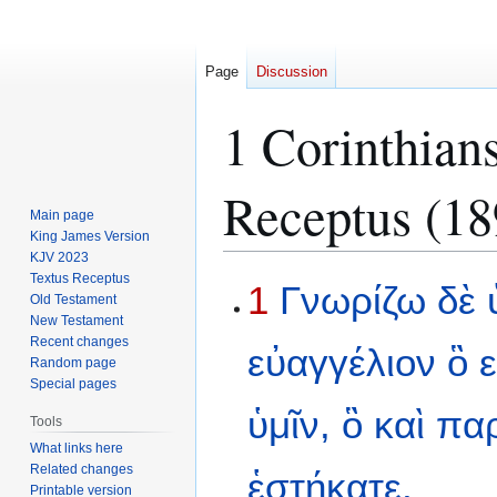
Page
Discussion
1 Corinthian
Receptus (18
Main page
King James Version
KJV 2023
Textus Receptus
Jump
Jump
1
Γνωρίζω
δὲ
Old Testament
to
to
New Testament
navigation
search
Recent changes
εὐαγγέλιον
ὃ
Random page
Special pages
ὑμῖν,
ὃ
καὶ
παρ
Tools
What links here
Related changes
ἑστήκατε,
Printable version