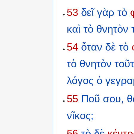
53
δεῖ
γὰρ
τὸ
καὶ
τὸ
θνητὸν
54
ὅταν
δὲ
τὸ
τὸ
θνητὸν
τοῦ
λόγος
ὁ
γεγρα
55
Ποῦ
σου,
θ
νῖκος;
56
τὸ
δὲ
κέντρ