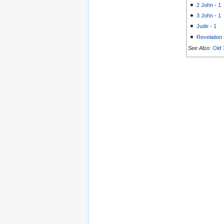
2 John
-
1
3 John
-
1
Jude
-
1
Revelation
See Also:
Old 