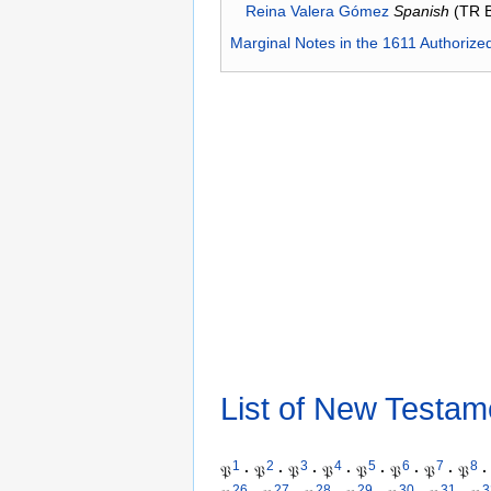
Reina Valera Gómez
Spanish
(TR 
Marginal Notes in the 1611 Authorize
List of New Testam
1
2
3
4
5
6
7
8
𝔓
·
𝔓
·
𝔓
·
𝔓
·
𝔓
·
𝔓
·
𝔓
·
𝔓
·
26
27
28
29
30
31
3