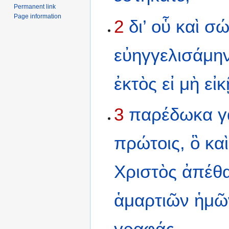
Permanent link
Page information
2
δι’
οὗ
καὶ
σώ
εὐηγγελισάμη
ἐκτὸς
εἰ
μὴ
εἰκ
3
παρέδωκα
γ
πρώτοις,
ὃ
καὶ
Χριστὸς
ἀπέθ
ἁμαρτιῶν
ἡμῶ
γραφάς·