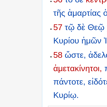
τῆς
ἁμαρτίας
57
τῷ
δὲ
Θεῷ
Κυρίου
ἡμῶν
58
ὥστε,
ἀδελ
ἀμετακίνητοι,
πάντοτε,
εἰδότ
Κυρίῳ.