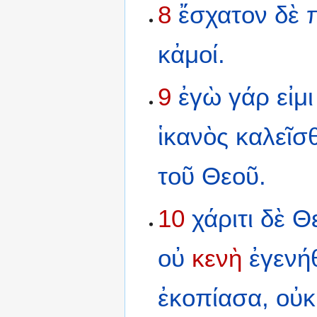
8
ἔσχατον
δὲ
κἀμοί.
9
ἐγὼ
γάρ
εἰμι
ἱκανὸς
καλεῖσ
τοῦ
Θεοῦ.
10
χάριτι
δὲ
Θ
οὐ
κενὴ
ἐγενή
ἐκοπίασα,
οὐκ