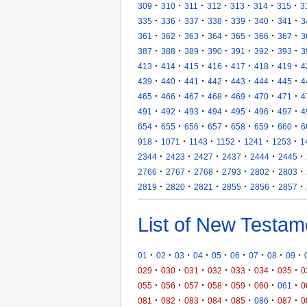
·
·
·
·
·
·
·
309
310
311
312
313
314
315
3
·
·
·
·
·
·
·
335
336
337
338
339
340
341
3
·
·
·
·
·
·
·
361
362
363
364
365
366
367
3
·
·
·
·
·
·
·
387
388
389
390
391
392
393
3
·
·
·
·
·
·
·
413
414
415
416
417
418
419
4
·
·
·
·
·
·
·
439
440
441
442
443
444
445
4
·
·
·
·
·
·
·
465
466
467
468
469
470
471
4
·
·
·
·
·
·
·
491
492
493
494
495
496
497
4
·
·
·
·
·
·
·
654
655
656
657
658
659
660
6
·
·
·
·
·
·
918
1071
1143
1152
1241
1253
1
·
·
·
·
·
·
2344
2423
2427
2437
2444
2445
·
·
·
·
·
·
2766
2767
2768
2793
2802
2803
·
·
·
·
·
·
2819
2820
2821
2855
2856
2857
List of New Testam
·
·
·
·
·
·
·
·
·
01
02
03
04
05
06
07
08
09
·
·
·
·
·
·
·
029
030
031
032
033
034
035
0
·
·
·
·
·
·
·
055
056
057
058
059
060
061
0
·
·
·
·
·
·
·
081
082
083
084
085
086
087
0