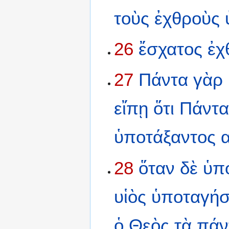
τοὺς
ἐχθροὺς
26
ἔσχατος
ἐχ
27
Πάντα
γὰρ
εἴπῃ
ὅτι
Πάντ
ὑποτάξαντος
28
ὅταν
δὲ
ὑπ
υἱὸς
ὑποταγήσ
ὁ
Θεὸς
τὰ
πάν