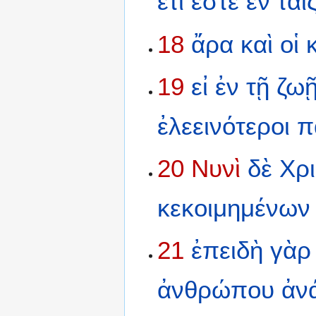
ἔτι
ἐστὲ
ἐν
ταῖ
18
ἄρα
καὶ
οἱ
19
εἰ
ἐν
τῇ
ζω
ἐλεεινότεροι
π
20
Νυνὶ
δὲ
Χρ
κεκοιμημένων
21
ἐπειδὴ
γὰρ
ἀνθρώπου
ἀν