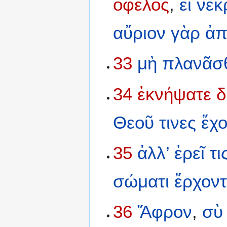
ὄφελος
,
εἰ
νεκ
αὔριον
γὰρ
ἀπ
33
μὴ
πλανᾶσ
34
ἐκνήψατε
δ
Θεοῦ
τινες
ἔχο
35
ἀλλ’
ἐρεῖ
τι
σώματι
ἔρχοντ
36
Ἄφρον
,
σὺ