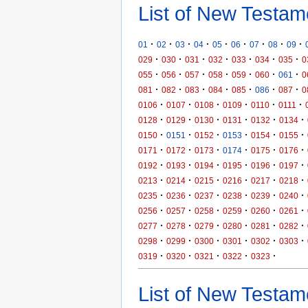
List of New Testam
·
·
·
·
·
·
·
·
·
01
02
03
04
05
06
07
08
09
·
·
·
·
·
·
·
029
030
031
032
033
034
035
0
·
·
·
·
·
·
·
055
056
057
058
059
060
061
0
·
·
·
·
·
·
·
081
082
083
084
085
086
087
0
·
·
·
·
·
·
0106
0107
0108
0109
0110
0111
·
·
·
·
·
·
0128
0129
0130
0131
0132
0134
·
·
·
·
·
·
0150
0151
0152
0153
0154
0155
·
·
·
·
·
·
0171
0172
0173
0174
0175
0176
·
·
·
·
·
·
0192
0193
0194
0195
0196
0197
·
·
·
·
·
·
0213
0214
0215
0216
0217
0218
·
·
·
·
·
·
0235
0236
0237
0238
0239
0240
·
·
·
·
·
·
0256
0257
0258
0259
0260
0261
·
·
·
·
·
·
0277
0278
0279
0280
0281
0282
·
·
·
·
·
·
0298
0299
0300
0301
0302
0303
·
·
·
·
·
0319
0320
0321
0322
0323
List of New Testame