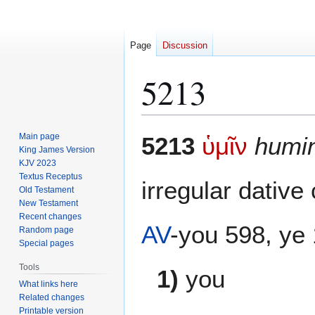
Page
Discussion
5213
Jump
Jump
Main page
5213
ὑμῖν
humin
to
to
King James Version
KJV 2023
navigation
search
Textus Receptus
irregular dative
Old Testament
New Testament
Recent changes
AV
-you 598, ye 
Random page
Special pages
Tools
1)
you
What links here
Related changes
Printable version