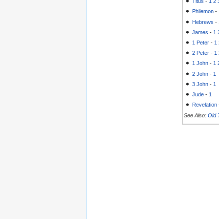
Titus
-
1
2
Philemon
-
Hebrews
-
James
-
1
1 Peter
-
1
2 Peter
-
1
1 John
-
1
2 John
-
1
3 John
-
1
Jude
-
1
Revelation
See Also:
Old 