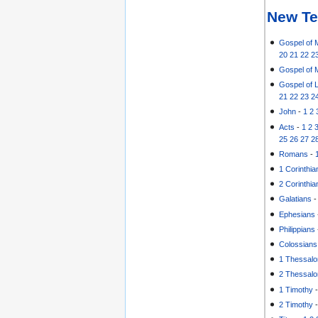
New Te
Gospel of 
20
21
22
2
Gospel of 
Gospel of 
21
22
23
2
John
-
1
2
Acts
-
1
2
25
26
27
2
Romans
-
1 Corinthia
2 Corinthia
Galatians
Ephesians
Philippians
Colossians
1 Thessalo
2 Thessalo
1 Timothy
2 Timothy