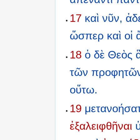
17
καὶ
νῦν,
ἀδ
ὥσπερ
καὶ
οἱ
18
ὁ
δὲ
Θεὸς
τῶν
προφητῶ
οὕτω.
19
μετανοήσα
ἐξαλειφθῆναι