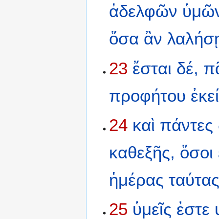
ἀδελφῶν
ὑμῶ
ὅσα
ἂν
λαλήσ
23
ἔσται
δέ,
π
προφήτου
ἐκε
24
καὶ
πάντες
καθεξῆς,
ὅσοι
ἡμέρας
ταύτας
25
ὑμεῖς
ἐστε