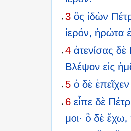
3
ὃς
ἰδὼν
Πέτ
ἱερόν,
ἠρώτα
4
ἀτενίσας
δὲ
Βλέψον
εἰς
ἡμ
5
ὁ
δὲ
ἐπεῖχεν
6
εἶπε
δὲ
Πέτρ
μοι·
ὃ
δὲ
ἔχω,