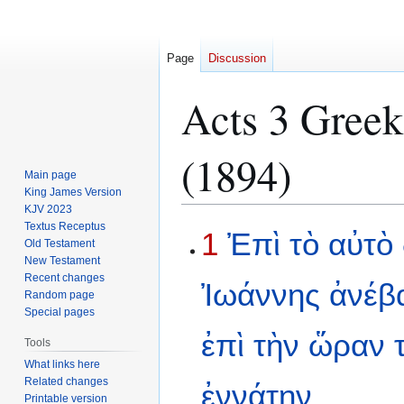
Page
Discussion
Acts 3 Greek
(1894)
Main page
King James Version
KJV 2023
Textus Receptus
Jump
Jump
1
Ἐπὶ
τὸ
αὐτὸ
Old Testament
to
to
New Testament
navigation
search
Recent changes
Ἰωάννης
ἀνέβ
Random page
Special pages
ἐπὶ
τὴν
ὥραν
Tools
What links here
Related changes
ἐννάτην
Printable version