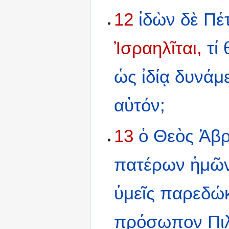
12
ἰδὼν
δὲ
Πέ
Ἰσραηλῖται,
τί
ὡς
ἰδίᾳ
δυνάμε
αὐτόν;
13
ὁ
Θεὸς
Ἀβ
πατέρων
ἡμῶν
ὑμεῖς
παρεδώκ
πρόσωπον
Πι