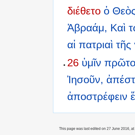
διέθετο
ὁ
Θεὸ
Ἀβραάμ,
Καὶ
τ
αἱ
πατριαὶ
τῆς
26
ὑμῖν
πρῶτ
Ἰησοῦν,
ἀπέστ
ἀποστρέφειν
This page was last edited on 27 June 2016, at