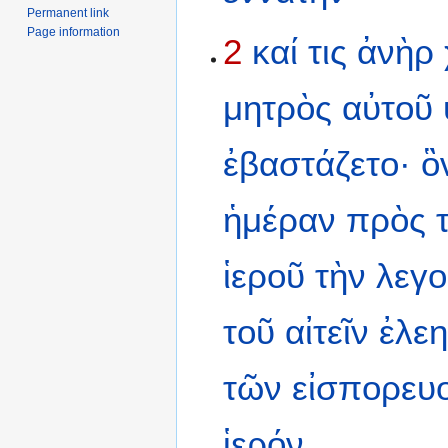
Permanent link
Page information
2
καί
τις
ἀνὴρ
μητρὸς
αὐτοῦ
ἐβαστάζετο·
ὃ
ἡμέραν
πρὸς
ἱεροῦ
τὴν
λεγ
τοῦ
αἰτεῖν
ἐλε
τῶν
εἰσπορευ
ἱερόν.