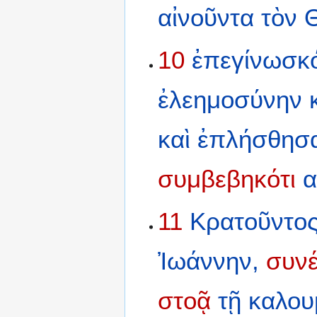
αἰνοῦντα
τὸν
10
ἐπεγίνωσκ
ἐλεημοσύνην
καὶ
ἐπλήσθησ
συμβεβηκότι
α
11
Κρατοῦντο
Ἰωάννην,
συν
στοᾷ
τῇ
καλου