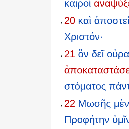
καιροὶ
ἀναψύξ
20
καὶ
ἀποστε
Χριστόν·
21
ὃν
δεῖ
οὐρα
ἀποκαταστάσ
στόματος
πάν
22
Μωσῆς
μὲ
Προφήτην
ὑμῖ