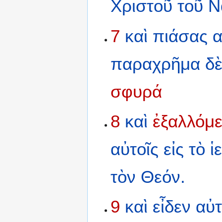
Χριστοῦ
τοῦ
Ν
7
καὶ
πιάσας
α
παραχρῆμα
δ
σφυρά
8
καὶ
ἐξαλλόμ
αὐτοῖς
εἰς
τὸ
ἱ
τὸν
Θεόν.
9
καὶ
εἶδεν
αὐ