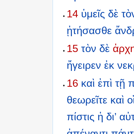
14
ὑμεῖς
δὲ
τὸ
ᾐτήσασθε
ἄνδ
15
τὸν
δὲ
ἀρχ
ἤγειρεν
ἐκ
νεκ
16
καὶ
ἐπὶ
τῇ
π
θεωρεῖτε
καὶ
ο
πίστις
ἡ
δι’
αὐ
ἀπέναντι
πάν