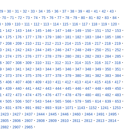
·
·
·
·
·
·
·
·
·
·
·
·
·
·
·
29
30
31
32
33
34
35
36
37
38
39
40
41
42
43
·
·
·
·
·
·
·
·
·
·
·
·
·
·
·
·
70
71
72
73
74
75
76
77
78
79
80
81
82
83
84
·
·
·
·
·
·
·
·
·
·
·
·
·
8
109
110
111
112
113
114
115
116
117
118
119
120
·
·
·
·
·
·
·
·
·
·
·
·
·
1
142
143
144
145
146
147
148
149
150
151
152
153
·
·
·
·
·
·
·
·
·
·
·
·
·
4
175
176
177
178
179
180
181
182
183
184
185
186
·
·
·
·
·
·
·
·
·
·
·
·
·
7
208
209
210
211
212
213
214
215
216
217
218
219
·
·
·
·
·
·
·
·
·
·
·
·
·
0
241
242
243
244
245
246
247
248
249
250
251
252
·
·
·
·
·
·
·
·
·
·
·
·
·
3
274
275
276
277
278
279
280
281
282
283
284
285
·
·
·
·
·
·
·
·
·
·
·
·
·
6
307
308
309
310
311
312
313
314
315
316
317
318
·
·
·
·
·
·
·
·
·
·
·
·
·
9
340
341
342
343
344
345
346
347
348
349
350
351
·
·
·
·
·
·
·
·
·
·
·
·
·
2
373
374
375
376
377
378
379
380
381
382
383
384
·
·
·
·
·
·
·
·
·
·
·
·
·
5
406
407
408
409
410
411
412
413
414
415
416
417
·
·
·
·
·
·
·
·
·
·
·
·
·
8
439
440
441
442
443
444
445
446
447
448
449
450
·
·
·
·
·
·
·
·
·
·
·
·
·
1
472
473
474
475
476
477
478
479
480
481
482
483
·
·
·
·
·
·
·
·
·
·
·
·
·
4
505
506
507
543
544
565
566
579
585
614
639
653
·
·
·
·
·
·
·
·
·
·
·
·
0
831
876
891
892
893
918
1071
1143
1152
1241
1253
·
·
·
·
·
·
·
·
·
·
2423
2427
2437
2444
2445
2446
2460
2464
2491
2495
·
·
·
·
·
·
·
·
·
·
2805
2806
2807
2808
2809
2810
2811
2812
2813
2814
·
·
·
2882
2907
2965