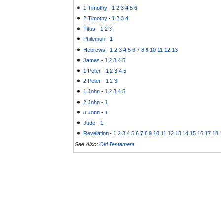
1 Timothy
-
1
2
3
4
5
6
2 Timothy
-
1
2
3
4
Titus
-
1
2
3
Philemon
-
1
Hebrews
-
1
2
3
4
5
6
7
8
9
10
11
12
13
James
-
1
2
3
4
5
1 Peter
-
1
2
3
4
5
2 Peter
-
1
2
3
1 John
-
1
2
3
4
5
2 John
-
1
3 John
-
1
Jude
-
1
Revelation
-
1
2
3
4
5
6
7
8
9
10
11
12
13
14
15
16
17
18
See Also:
Old Testament