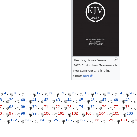
The King James Version
2023 Edition New Testament is
now complete and in print
format
here
.
9
10
11
12
13
14
15
16
17
18
19
20
𝔓
·
𝔓
·
𝔓
·
𝔓
·
𝔓
·
𝔓
·
𝔓
·
𝔓
·
𝔓
·
𝔓
·
𝔓
·
𝔓
·
8
39
40
41
42
43
44
45
46
47
48
49
·
𝔓
·
𝔓
·
𝔓
·
𝔓
·
𝔓
·
𝔓
·
𝔓
·
𝔓
·
𝔓
·
𝔓
·
𝔓
·
𝔓
7
68
69
70
71
72
73
74
75
76
77
78
·
𝔓
·
𝔓
·
𝔓
·
𝔓
·
𝔓
·
𝔓
·
𝔓
·
𝔓
·
𝔓
·
𝔓
·
𝔓
·
𝔓
6
97
98
99
100
101
102
103
104
105
106
·
𝔓
·
𝔓
·
𝔓
·
𝔓
·
𝔓
·
𝔓
·
𝔓
·
𝔓
·
𝔓
·
𝔓
·
21
122
123
124
125
126
127
128
129
130
1
·
𝔓
·
𝔓
·
𝔓
·
𝔓
·
𝔓
·
𝔓
·
𝔓
·
𝔓
·
𝔓
·
𝔓