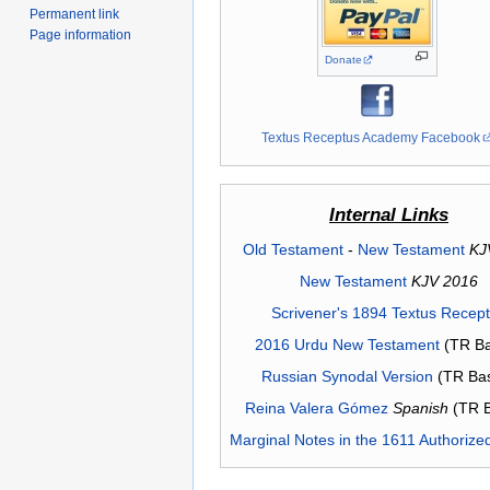
Permanent link
Page information
Donate
Textus Receptus Academy Facebook
Internal Links
Old Testament
-
New Testament
KJ
New Testament
KJV 2016
Scrivener's 1894 Textus Recep
2016 Urdu New Testament
(TR Ba
Russian Synodal Version
(TR Ba
Reina Valera Gómez
Spanish
(TR 
Marginal Notes in the 1611 Authorize