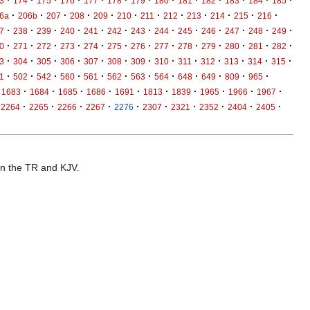
·
·
·
·
·
·
·
·
·
·
·
·
·
3
174
175
176
177
178
179
180
181
182
183
184
185
·
·
·
·
·
·
·
·
·
·
·
·
6a
206b
207
208
209
210
211
212
213
214
215
216
·
·
·
·
·
·
·
·
·
·
·
·
·
7
238
239
240
241
242
243
244
245
246
247
248
249
·
·
·
·
·
·
·
·
·
·
·
·
·
0
271
272
273
274
275
276
277
278
279
280
281
282
·
·
·
·
·
·
·
·
·
·
·
·
·
3
304
305
306
307
308
309
310
311
312
313
314
315
·
·
·
·
·
·
·
·
·
·
·
·
1
502
542
560
561
562
563
564
648
649
809
965
·
·
·
·
·
·
·
·
·
·
1683
1684
1685
1686
1691
1813
1839
1965
1966
1967
·
·
·
·
·
·
·
·
·
·
2264
2265
2266
2267
2276
2307
2321
2352
2404
2405
 in the TR and KJV.