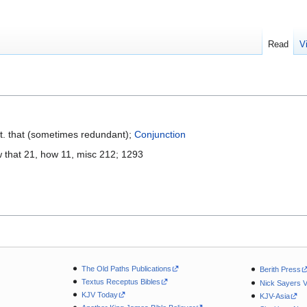
Read
V
t. that (sometimes redundant);
Conjunction
w that 21, how 11, misc 212; 1293
The Old Paths Publications
Berith Press
Textus Receptus Bibles
Nick Sayers 
KJV Today
KJV-Asia