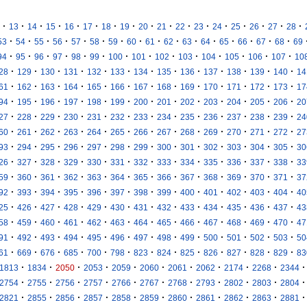
·
·
·
·
·
·
·
·
·
·
·
·
·
·
·
·
·
13
14
15
16
17
18
19
20
21
22
23
24
25
26
27
28
·
·
·
·
·
·
·
·
·
·
·
·
·
·
·
·
53
54
55
56
57
58
59
60
61
62
63
64
65
66
67
68
69
·
·
·
·
·
·
·
·
·
·
·
·
·
·
94
95
96
97
98
99
100
101
102
103
104
105
106
107
10
·
·
·
·
·
·
·
·
·
·
·
·
·
28
129
130
131
132
133
134
135
136
137
138
139
140
14
·
·
·
·
·
·
·
·
·
·
·
·
·
61
162
163
164
165
166
167
168
169
170
171
172
173
17
·
·
·
·
·
·
·
·
·
·
·
·
·
94
195
196
197
198
199
200
201
202
203
204
205
206
20
·
·
·
·
·
·
·
·
·
·
·
·
·
27
228
229
230
231
232
233
234
235
236
237
238
239
24
·
·
·
·
·
·
·
·
·
·
·
·
·
60
261
262
263
264
265
266
267
268
269
270
271
272
27
·
·
·
·
·
·
·
·
·
·
·
·
·
93
294
295
296
297
298
299
300
301
302
303
304
305
30
·
·
·
·
·
·
·
·
·
·
·
·
·
26
327
328
329
330
331
332
333
334
335
336
337
338
33
·
·
·
·
·
·
·
·
·
·
·
·
·
59
360
361
362
363
364
365
366
367
368
369
370
371
37
·
·
·
·
·
·
·
·
·
·
·
·
·
92
393
394
395
396
397
398
399
400
401
402
403
404
40
·
·
·
·
·
·
·
·
·
·
·
·
·
25
426
427
428
429
430
431
432
433
434
435
436
437
43
·
·
·
·
·
·
·
·
·
·
·
·
·
58
459
460
461
462
463
464
465
466
467
468
469
470
47
·
·
·
·
·
·
·
·
·
·
·
·
·
91
492
493
494
495
496
497
498
499
500
501
502
503
50
·
·
·
·
·
·
·
·
·
·
·
·
·
61
669
676
685
700
798
823
824
825
826
827
828
829
83
·
·
·
·
·
·
·
·
·
·
·
1813
1834
2050
2053
2059
2060
2061
2062
2174
2268
2344
·
·
·
·
·
·
·
·
·
·
·
2754
2755
2756
2757
2766
2767
2768
2793
2802
2803
2804
·
·
·
·
·
·
·
·
·
·
·
2821
2855
2856
2857
2858
2859
2860
2861
2862
2863
2881