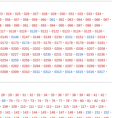
·
·
·
·
·
·
·
·
·
·
·
·
23
024
025
026
027
028
029
030
031
032
033
034
·
·
·
·
·
·
·
·
·
·
·
·
·
5
056
057
058
059
060
061
062
063
064
065
066
067
·
·
·
·
·
·
·
·
·
·
·
·
8
089
090
091
092
093
094
095
096
097
098
099
·
·
·
·
·
·
·
·
·
·
0117
0118
0119
0120
0121
0122
0123
0124
0125
0126
·
·
·
·
·
·
·
·
·
·
0145
0146
0147
0148
0149
0150
0151
0152
0153
0154
·
·
·
·
·
·
·
·
·
·
0172
0173
0174
0175
0176
0177
0178
0179
0180
0181
·
·
·
·
·
·
·
·
·
·
0199
0200
0201
0202
0203
0204
0205
0206
0207
0208
·
·
·
·
·
·
·
·
·
·
0226
0227
0228
0229
0230
0231
0232
0234
0235
0236
·
·
·
·
·
·
·
·
·
·
0254
0255
0256
0257
0258
0259
0260
0261
0262
0263
·
·
·
·
·
·
·
·
·
·
0281
0282
0283
0284
0285
0286
0287
0288
0289
0290
·
·
·
·
·
·
·
·
·
·
0308
0309
0310
0311
0312
0313
0314
0315
0316
0317
·
·
·
·
·
·
·
·
·
·
·
·
·
·
·
28
29
30
31
32
33
34
35
36
37
38
39
40
41
42
·
·
·
·
·
·
·
·
·
·
·
·
·
·
·
·
69
70
71
72
73
74
75
76
77
78
79
80
81
82
83
·
·
·
·
·
·
·
·
·
·
·
·
·
108
109
110
111
112
113
114
115
116
117
118
119
·
·
·
·
·
·
·
·
·
·
·
·
·
0
141
142
143
144
145
146
147
148
149
150
151
152