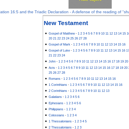
ation 16:5 and the Triadic Declaration - A defense of the reading of “sha
New Testament
Gospel of Matthew
-
1
2
3
4
5
6
7
8
9
10
11
12
13
14
15
1
20
21
22
23
24
25
26
27
28
Gospel of Mark
-
1
2
3
4
5
6
7
8
9
10
11
12
13
14
15
16
Gospel of Luke
-
1
2
3
4
5
6
7
8
9
10
11
12
13
14
15
16
1
21
22
23
24
John
-
1
2
3
4
5
6
7
8
9
10
11
12
13
14
15
16
17
18
19
20
Acts
-
1
2
3
4
5
6
7
8
9
10
11
12
13
14
15
16
17
18
19
20
25
26
27
28
Romans
-
1
2
3
4
5
6
7
8
9
10
11
12
13
14
15
16
1 Corinthians
-
1
2
3
4
5
6
7
8
9
10
11
12
13
14
15
16
2 Corinthians
-
1
2
3
4
5
6
7
8
9
10
11
12
13
Galatians
-
1
2
3
4
5
6
Ephesians
-
1
2
3
4
5
6
Philippians
-
1
2
3
4
Colossians
-
1
2
3
4
1 Thessalonians
-
1
2
3
4
5
2 Thessalonians
-
1
2
3