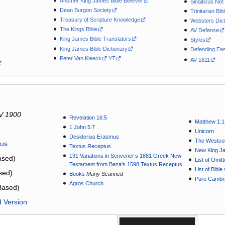
Another King James Bible Believer
Sinaiticus.Net
Dean Burgon Society
Trinitarian Bib
Treasury of Scripture Knowledge
Websters Dict
The Kings Bible
AV Defense
King James Bible Translators
Stylos
King James Bible Dictionary
Defending Eas
Peter Van Kleeck
YT
AV 1611
V 1900
Revelation 16:5
Matthew 1:1
1 John 5:7
Unicorn
Desiderius Erasmus
The Westcot
tus
Textus Receptus
New King J
191 Variations in Scrivener’s 1881 Greek New
sed)
List of Omit
Testament from Beza's 1598 Textus Receptus
List of Bibl
sed)
Books
Many Scanned
Pure Cambri
Agros Church
Based)
d Version