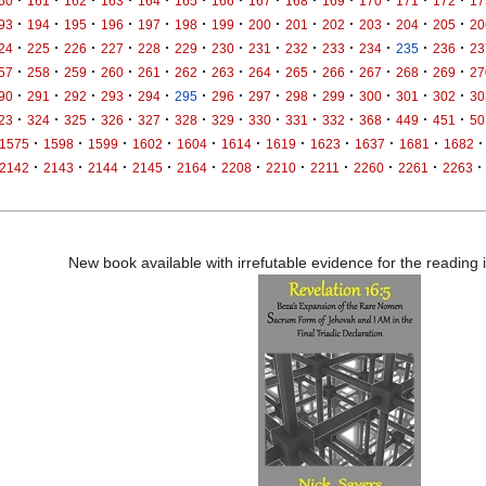
·
·
·
·
·
·
·
·
·
·
·
·
·
60
161
162
163
164
165
166
167
168
169
170
171
172
17
·
·
·
·
·
·
·
·
·
·
·
·
·
93
194
195
196
197
198
199
200
201
202
203
204
205
20
·
·
·
·
·
·
·
·
·
·
·
·
·
24
225
226
227
228
229
230
231
232
233
234
235
236
23
·
·
·
·
·
·
·
·
·
·
·
·
·
57
258
259
260
261
262
263
264
265
266
267
268
269
27
·
·
·
·
·
·
·
·
·
·
·
·
·
90
291
292
293
294
295
296
297
298
299
300
301
302
30
·
·
·
·
·
·
·
·
·
·
·
·
·
23
324
325
326
327
328
329
330
331
332
368
449
451
50
·
·
·
·
·
·
·
·
·
·
·
1575
1598
1599
1602
1604
1614
1619
1623
1637
1681
1682
·
·
·
·
·
·
·
·
·
·
·
2142
2143
2144
2145
2164
2208
2210
2211
2260
2261
2263
New book available with irrefutable evidence for the reading