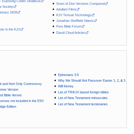
 - Exposing Codex Sinaiticus
Scion of Zion Versions Compared
le Society
Adullam Films
ionary 1828
KJV Textual Technology
Jonathan Sheffield Videos
Pure Bible Forum
ter in the KJV
David Cloud Articles
Ephesians 3:9
Why We Should Not Passover Easter 1
,
2
, &
3
t and Hort Only Controversy
Will Kinney
ames Version
List of TR/KJV based foreign bibles
ted Bible Verses
List of New Testament minuscules
e verses not included in the ESV
List of New Testament lectionaries
dge Edition