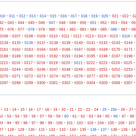
·
·
·
·
·
·
·
·
·
·
·
·
·
010
011
012
013
014
015
016
017
018
019
020
021
022
0
·
·
·
·
·
·
·
·
·
·
·
·
·
42
043
044
045
046
047
048
049
050
051
052
053
054
05
·
·
·
·
·
·
·
·
·
·
·
·
·
75
076
077
078
079
080
081
082
083
084
085
086
087
08
·
·
·
·
·
·
·
·
·
·
·
0106
0107
0108
0109
0110
0111
0112
0113
0114
0115
0116
·
·
·
·
·
·
·
·
·
·
·
0134
0135
0136
0137
0138
0139
0140
0141
0142
0143
0144
·
·
·
·
·
·
·
·
·
·
·
0161
0162
0163
0164
0165
0166
0167
0168
0169
0170
0171
·
·
·
·
·
·
·
·
·
·
·
0188
0189
0190
0191
0192
0193
0194
0195
0196
0197
0198
·
·
·
·
·
·
·
·
·
·
·
0215
0216
0217
0218
0219
0220
0221
0222
0223
0224
0225
·
·
·
·
·
·
·
·
·
·
·
0243
0244
0245
0246
0247
0248
0249
0250
0251
0252
0253
·
·
·
·
·
·
·
·
·
·
·
0270
0271
0272
0273
0274
0275
0276
0277
0278
0279
0280
·
·
·
·
·
·
·
·
·
·
·
0297
0298
0299
0300
0301
0302
0303
0304
0305
0306
0307
·
·
·
·
·
·
·
·
·
·
·
·
·
·
·
·
·
13
14
15
16
17
18
19
20
21
22
23
24
25
25b
26
27
·
·
·
·
·
·
·
·
·
·
·
·
·
·
·
·
52
53
54
55
56
57
58
59
60
61
62
63
64
65
66
67
68
·
·
·
·
·
·
·
·
·
·
·
·
·
·
93
94
95
96
97
98
99
100
101
102
103
104
105
106
107
·
·
·
·
·
·
·
·
·
·
·
·
·
27
128
129
130
131
132
133
134
135
136
137
138
139
14