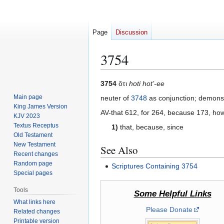
Page
Discussion
3754
Jump
Jump
3754
ὅτι
hoti hot’-ee
to
to
Main page
neuter of
3748
as conjunction; demons
navigation
search
King James Version
AV-that 612, for 264, because 173, ho
KJV 2023
Textus Receptus
1)
that, because, since
Old Testament
New Testament
See Also
Recent changes
Random page
Scriptures Containing 3754
Special pages
Tools
Some Helpful Links
What links here
Please Donate
Related changes
Printable version