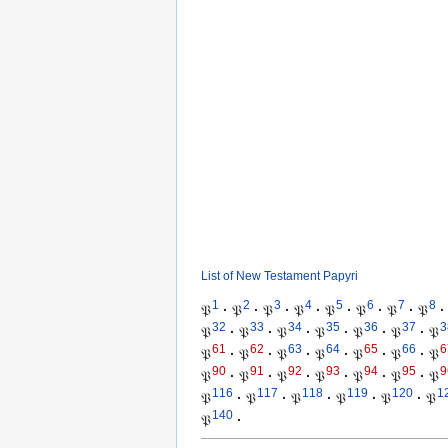
List of New Testament Papyri
1
2
3
4
5
6
7
8
𝔓
·
𝔓
·
𝔓
·
𝔓
·
𝔓
·
𝔓
·
𝔓
·
𝔓
·
32
33
34
35
36
37
3
𝔓
·
𝔓
·
𝔓
·
𝔓
·
𝔓
·
𝔓
·
𝔓
61
62
63
64
65
66
6
𝔓
·
𝔓
·
𝔓
·
𝔓
·
𝔓
·
𝔓
·
𝔓
90
91
92
93
94
95
9
𝔓
·
𝔓
·
𝔓
·
𝔓
·
𝔓
·
𝔓
·
𝔓
116
117
118
119
120
1
𝔓
·
𝔓
·
𝔓
·
𝔓
·
𝔓
·
𝔓
140
𝔓
·