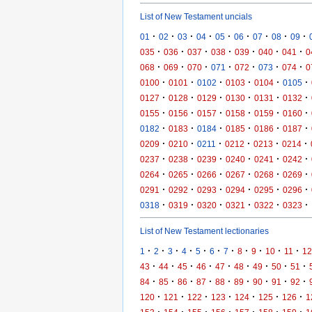
List of New Testament uncials
·
·
·
·
·
·
·
·
·
01
02
03
04
05
06
07
08
09
·
·
·
·
·
·
·
035
036
037
038
039
040
041
0
·
·
·
·
·
·
·
068
069
070
071
072
073
074
0
·
·
·
·
·
·
0100
0101
0102
0103
0104
0105
·
·
·
·
·
·
0127
0128
0129
0130
0131
0132
·
·
·
·
·
·
0155
0156
0157
0158
0159
0160
·
·
·
·
·
·
0182
0183
0184
0185
0186
0187
·
·
·
·
·
·
0209
0210
0211
0212
0213
0214
·
·
·
·
·
·
0237
0238
0239
0240
0241
0242
·
·
·
·
·
·
0264
0265
0266
0267
0268
0269
·
·
·
·
·
·
0291
0292
0293
0294
0295
0296
·
·
·
·
·
·
0318
0319
0320
0321
0322
0323
List of New Testament lectionaries
·
·
·
·
·
·
·
·
·
·
·
1
2
3
4
5
6
7
8
9
10
11
12
·
·
·
·
·
·
·
·
·
43
44
45
46
47
48
49
50
51
·
·
·
·
·
·
·
·
·
84
85
86
87
88
89
90
91
92
·
·
·
·
·
·
·
120
121
122
123
124
125
126
1