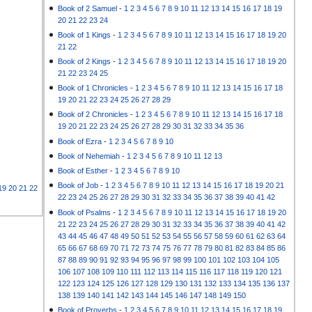
Book of 2 Samuel
-
1
2
3
4
5
6
7
8
9
10
11
12
13
14
15
16
17
18
19
20
21
22
23
24
Book of 1 Kings
-
1
2
3
4
5
6
7
8
9
10
11
12
13
14
15
16
17
18
19
20
21
22
Book of 2 Kings
-
1
2
3
4
5
6
7
8
9
10
11
12
13
14
15
16
17
18
19
20
21
22
23
24
25
Book of 1 Chronicles
-
1
2
3
4
5
6
7
8
9
10
11
12
13
14
15
16
17
18
19
20
21
22
23
24
25
26
27
28
29
Book of 2 Chronicles
-
1
2
3
4
5
6
7
8
9
10
11
12
13
14
15
16
17
18
19
20
21
22
23
24
25
26
27
28
29
30
31
32
33
34
35
36
Book of Ezra
-
1
2
3
4
5
6
7
8
9
10
Book of Nehemiah
-
1
2
3
4
5
6
7
8
9
10
11
12
13
Book of Esther
-
1
2
3
4
5
6
7
8
9
10
Book of Job
-
1
2
3
4
5
6
7
8
9
10
11
12
13
14
15
16
17
18
19
20
21
19
20
21
22
22
23
24
25
26
27
28
29
30
31
32
33
34
35
36
37
38
39
40
41
42
Book of Psalms
-
1
2
3
4
5
6
7
8
9
10
11
12
13
14
15
16
17
18
19
20
21
22
23
24
25
26
27
28
29
30
31
32
33
34
35
36
37
38
39
40
41
42
43
44
45
46
47
48
49
50
51
52
53
54
55
56
57
58
59
60
61
62
63
64
65
66
67
68
69
70
71
72
73
74
75
76
77
78
79
80
81
82
83
84
85
86
87
88
89
90
91
92
93
94
95
96
97
98
99
100
101
102
103
104
105
106
107
108
109
110
111
112
113
114
115
116
117
118
119
120
121
122
123
124
125
126
127
128
129
130
131
132
133
134
135
136
137
138
139
140
141
142
143
144
145
146
147
148
149
150
Book of Proverbs
-
1
2
3
4
5
6
7
8
9
10
11
12
13
14
15
16
17
18
19