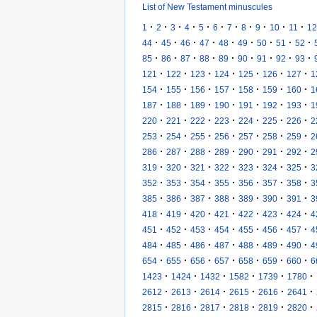
List of New Testament minuscules
·
·
·
·
·
·
·
·
·
·
·
1
2
3
4
5
6
7
8
9
10
11
12
·
·
·
·
·
·
·
·
·
44
45
46
47
48
49
50
51
52
·
·
·
·
·
·
·
·
·
85
86
87
88
89
90
91
92
93
·
·
·
·
·
·
·
121
122
123
124
125
126
127
1
·
·
·
·
·
·
·
154
155
156
157
158
159
160
1
·
·
·
·
·
·
·
187
188
189
190
191
192
193
1
·
·
·
·
·
·
·
220
221
222
223
224
225
226
2
·
·
·
·
·
·
·
253
254
255
256
257
258
259
2
·
·
·
·
·
·
·
286
287
288
289
290
291
292
2
·
·
·
·
·
·
·
319
320
321
322
323
324
325
3
·
·
·
·
·
·
·
352
353
354
355
356
357
358
3
·
·
·
·
·
·
·
385
386
387
388
389
390
391
3
·
·
·
·
·
·
·
418
419
420
421
422
423
424
4
·
·
·
·
·
·
·
451
452
453
454
455
456
457
4
·
·
·
·
·
·
·
484
485
486
487
488
489
490
4
·
·
·
·
·
·
·
654
655
656
657
658
659
660
6
·
·
·
·
·
·
1423
1424
1432
1582
1739
1780
·
·
·
·
·
·
2612
2613
2614
2615
2616
2641
·
·
·
·
·
·
2815
2816
2817
2818
2819
2820