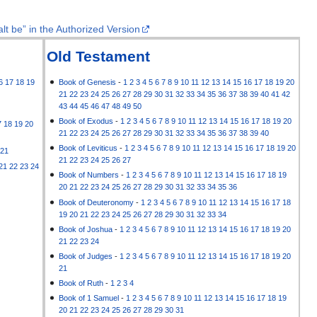
lt be” in the Authorized Version
Old Testament
6
17
18
19
Book of Genesis
-
1
2
3
4
5
6
7
8
9
10
11
12
13
14
15
16
17
18
19
20
21
22
23
24
25
26
27
28
29
30
31
32
33
34
35
36
37
38
39
40
41
42
43
44
45
46
47
48
49
50
Book of Exodus
-
1
2
3
4
5
6
7
8
9
10
11
12
13
14
15
16
17
18
19
20
7
18
19
20
21
22
23
24
25
26
27
28
29
30
31
32
33
34
35
36
37
38
39
40
Book of Leviticus
-
1
2
3
4
5
6
7
8
9
10
11
12
13
14
15
16
17
18
19
20
21
21
22
23
24
25
26
27
21
22
23
24
Book of Numbers
-
1
2
3
4
5
6
7
8
9
10
11
12
13
14
15
16
17
18
19
20
21
22
23
24
25
26
27
28
29
30
31
32
33
34
35
36
Book of Deuteronomy
-
1
2
3
4
5
6
7
8
9
10
11
12
13
14
15
16
17
18
19
20
21
22
23
24
25
26
27
28
29
30
31
32
33
34
Book of Joshua
-
1
2
3
4
5
6
7
8
9
10
11
12
13
14
15
16
17
18
19
20
21
22
23
24
Book of Judges
-
1
2
3
4
5
6
7
8
9
10
11
12
13
14
15
16
17
18
19
20
21
Book of Ruth
-
1
2
3
4
Book of 1 Samuel
-
1
2
3
4
5
6
7
8
9
10
11
12
13
14
15
16
17
18
19
20
21
22
23
24
25
26
27
28
29
30
31