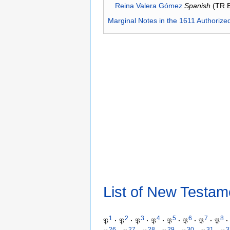
Reina Valera Gómez
Spanish
(TR 
Marginal Notes in the 1611 Authorize
List of New Testam
1
2
3
4
5
6
7
8
𝔓
·
𝔓
·
𝔓
·
𝔓
·
𝔓
·
𝔓
·
𝔓
·
𝔓
·
26
27
28
29
30
31
3