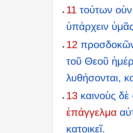
11
τούτων
οὺν
ὑπάρχειν
ὑμᾶ
12
προσδοκῶ
τοῦ
Θεοῦ
ἡμέρ
λυθήσονται,
κ
13
καινοὺς
δὲ
ἐπάγγελμα
αὐ
κατοικεῖ.