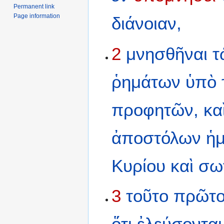
Permanent link
Page information
διάνοιαν,
2
μνησθῆναι
τ
ῥημάτων
ὑπὸ
προφητῶν,
κα
ἀποστόλων
ἡ
Κυρίου
καὶ
σω
3
τοῦτο
πρῶτ
ὅτι
ἐλεύσονται