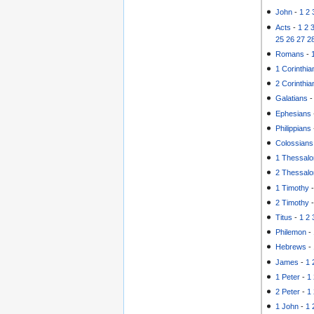
John
-
1
2
Acts
-
1
2
25
26
27
2
Romans
-
1 Corinthia
2 Corinthia
Galatians
Ephesians
Philippians
Colossians
1 Thessalo
2 Thessalo
1 Timothy
2 Timothy
Titus
-
1
2
Philemon
-
Hebrews
-
James
-
1
1 Peter
-
1
2 Peter
-
1
1 John
-
1