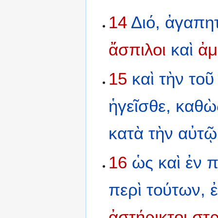
14
Διό,
ἀγαπητ
ἄσπιλοι
καὶ
ἀμ
15
καὶ
τὴν
τοῦ
ἡγεῖσθε,
καθὼ
κατὰ
τὴν
αὐτῷ
16
ὡς
καὶ
ἐν
π
περὶ
τούτων,
ἀστήρικτοι
στρ