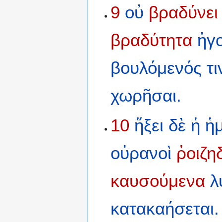
9
οὐ
βραδύνει
βραδύτητα
ἡγο
βουλόμενός
τ
χωρῆσαι.
10
ἥξει
δὲ
ἡ
ἡ
οὐρανοὶ
ῥοιζη
καυσούμενα
λ
κατακαήσεται.