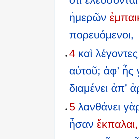
ἡμερῶν
ἐμπαι
πορευόμενοι,
4
καὶ
λέγοντες
αὐτοῦ;
ἀφ’
ἧς
διαμένει
ἀπ’
ἀ
5
λανθάνει
γὰ
ἦσαν
ἔκπαλαι,