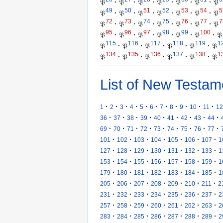
𝔓
·
𝔓
·
𝔓
·
𝔓
·
𝔓
·
𝔓
·
𝔓
49
50
51
52
53
54
5
𝔓
·
𝔓
·
𝔓
·
𝔓
·
𝔓
·
𝔓
·
𝔓
72
73
74
75
76
77
7
𝔓
·
𝔓
·
𝔓
·
𝔓
·
𝔓
·
𝔓
·
𝔓
95
96
97
98
99
100
𝔓
·
𝔓
·
𝔓
·
𝔓
·
𝔓
·
𝔓
·
𝔓
115
116
117
118
119
1
𝔓
·
𝔓
·
𝔓
·
𝔓
·
𝔓
·
𝔓
134
135
136
137
138
1
𝔓
·
𝔓
·
𝔓
·
𝔓
·
𝔓
·
𝔓
List of New Testam
·
·
·
·
·
·
·
·
·
·
·
1
2
3
4
5
6
7
8
9
10
11
12
·
·
·
·
·
·
·
·
·
36
37
38
39
40
41
42
43
44
·
·
·
·
·
·
·
·
·
69
70
71
72
73
74
75
76
77
·
·
·
·
·
·
·
101
102
103
104
105
106
107
1
·
·
·
·
·
·
·
127
128
129
130
131
132
133
1
·
·
·
·
·
·
·
153
154
155
156
157
158
159
1
·
·
·
·
·
·
·
179
180
181
182
183
184
185
1
·
·
·
·
·
·
·
205
206
207
208
209
210
211
2
·
·
·
·
·
·
·
231
232
233
234
235
236
237
2
·
·
·
·
·
·
·
257
258
259
260
261
262
263
2
·
·
·
·
·
·
·
283
284
285
286
287
288
289
2