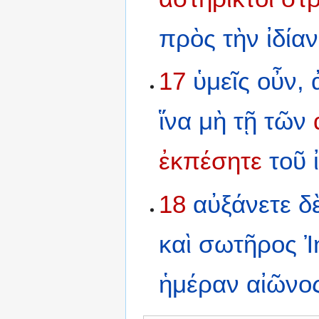
πρὸς
τὴν
ἰδίαν
17
ὑμεῖς
οὖν,
ἵνα
μὴ
τῇ
τῶν
ἐκπέσητε
τοῦ
18
αὐξάνετε
δ
καὶ
σωτῆρος
Ἰ
ἡμέραν
αἰῶνο