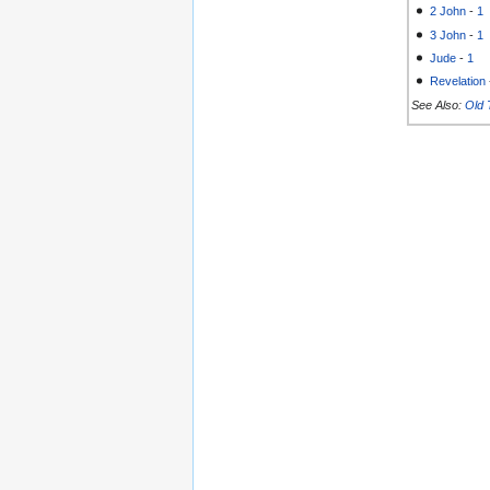
2 John
-
1
3 John
-
1
Jude
-
1
Revelation
See Also:
Old 