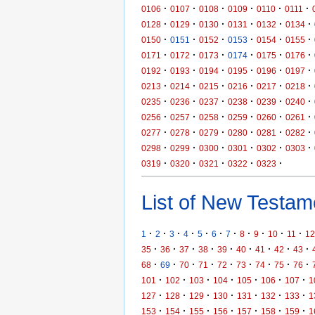
·
·
·
·
·
·
0106
0107
0108
0109
0110
0111
·
·
·
·
·
·
0128
0129
0130
0131
0132
0134
·
·
·
·
·
·
0150
0151
0152
0153
0154
0155
·
·
·
·
·
·
0171
0172
0173
0174
0175
0176
·
·
·
·
·
·
0192
0193
0194
0195
0196
0197
·
·
·
·
·
·
0213
0214
0215
0216
0217
0218
·
·
·
·
·
·
0235
0236
0237
0238
0239
0240
·
·
·
·
·
·
0256
0257
0258
0259
0260
0261
·
·
·
·
·
·
0277
0278
0279
0280
0281
0282
·
·
·
·
·
·
0298
0299
0300
0301
0302
0303
·
·
·
·
·
0319
0320
0321
0322
0323
List of New Testame
·
·
·
·
·
·
·
·
·
·
·
1
2
3
4
5
6
7
8
9
10
11
12
·
·
·
·
·
·
·
·
·
35
36
37
38
39
40
41
42
43
·
·
·
·
·
·
·
·
·
68
69
70
71
72
73
74
75
76
·
·
·
·
·
·
·
101
102
103
104
105
106
107
1
·
·
·
·
·
·
·
127
128
129
130
131
132
133
1
·
·
·
·
·
·
·
153
154
155
156
157
158
159
1