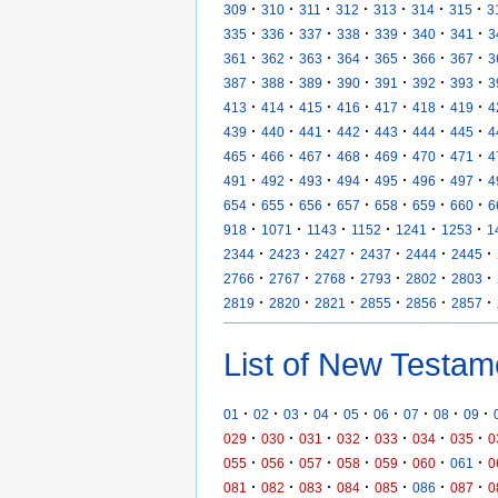
·
·
·
·
·
·
·
309
310
311
312
313
314
315
3
·
·
·
·
·
·
·
335
336
337
338
339
340
341
3
·
·
·
·
·
·
·
361
362
363
364
365
366
367
3
·
·
·
·
·
·
·
387
388
389
390
391
392
393
3
·
·
·
·
·
·
·
413
414
415
416
417
418
419
4
·
·
·
·
·
·
·
439
440
441
442
443
444
445
4
·
·
·
·
·
·
·
465
466
467
468
469
470
471
4
·
·
·
·
·
·
·
491
492
493
494
495
496
497
4
·
·
·
·
·
·
·
654
655
656
657
658
659
660
6
·
·
·
·
·
·
918
1071
1143
1152
1241
1253
1
·
·
·
·
·
·
2344
2423
2427
2437
2444
2445
·
·
·
·
·
·
2766
2767
2768
2793
2802
2803
·
·
·
·
·
·
2819
2820
2821
2855
2856
2857
List of New Testam
·
·
·
·
·
·
·
·
·
01
02
03
04
05
06
07
08
09
·
·
·
·
·
·
·
029
030
031
032
033
034
035
0
·
·
·
·
·
·
·
055
056
057
058
059
060
061
0
·
·
·
·
·
·
·
081
082
083
084
085
086
087
0