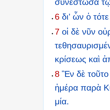
συνεστῶσα
τ
6
δι’
ὧν
ὁ
τότε
7
οἱ
δὲ
νῦν
οὐ
τεθησαυρισμέ
κρίσεως
καὶ
ἀ
8
Ἓν
δὲ
τοῦτο
ἡμέρα
παρὰ
Κ
μία.