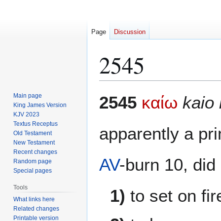
Page
Discussion
2545
Jump
Jump
Main page
2545
καίω
kaio 
to
to
King James Version
KJV 2023
navigation
search
Textus Receptus
apparently a pr
Old Testament
New Testament
Recent changes
AV
-burn 10, did
Random page
Special pages
Tools
1)
to set on fir
What links here
Related changes
Printable version