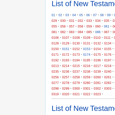
List of New Testam
·
·
·
·
·
·
·
·
·
01
02
03
04
05
06
07
08
09
·
·
·
·
·
·
·
029
030
031
032
033
034
035
0
·
·
·
·
·
·
·
055
056
057
058
059
060
061
0
·
·
·
·
·
·
·
081
082
083
084
085
086
087
0
·
·
·
·
·
·
0106
0107
0108
0109
0110
0111
·
·
·
·
·
·
0128
0129
0130
0131
0132
0134
·
·
·
·
·
·
0150
0151
0152
0153
0154
0155
·
·
·
·
·
·
0171
0172
0173
0174
0175
0176
·
·
·
·
·
·
0192
0193
0194
0195
0196
0197
·
·
·
·
·
·
0213
0214
0215
0216
0217
0218
·
·
·
·
·
·
0235
0236
0237
0238
0239
0240
·
·
·
·
·
·
0256
0257
0258
0259
0260
0261
·
·
·
·
·
·
0277
0278
0279
0280
0281
0282
·
·
·
·
·
·
0298
0299
0300
0301
0302
0303
·
·
·
·
·
0319
0320
0321
0322
0323
List of New Testame