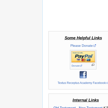
Some Helpful Links
Please Donate
Donate
Textus Receptus Academy Facebook
Internal Links
Old Testament
-
New Testament
KJ