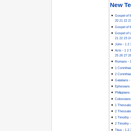
New Te
Gospel of 
20
21
22
2
Gospel of 
Gospel of 
21
22
23
2
John
-
1
2
Acts
-
1
2
25
26
27
2
Romans
-
1 Corinthia
2 Corinthia
Galatians
Ephesians
Philippians
Colossians
1 Thessalo
2 Thessalo
1 Timothy
2 Timothy
Titus
-
1
2