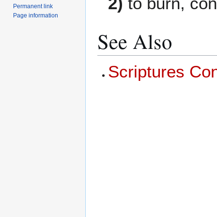
2)
to burn, con
Permanent link
Page information
See Also
Scriptures Co