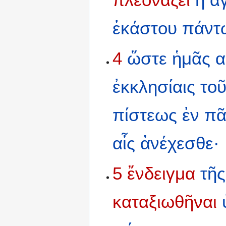
ἑκάστου
πάντ
4
ὥστε
ἡμᾶς
α
ἐκκλησίαις
το
πίστεως
ἐν
πᾶ
αἷς
ἀνέχεσθε·
5
ἔνδειγμα
τῆς
καταξιωθῆναι