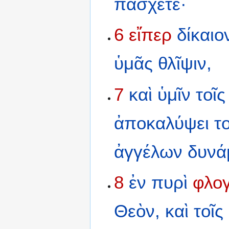
πάσχετε·
6
εἴπερ
δίκαιο
ὑμᾶς
θλῖψιν,
7
καὶ
ὑμῖν
τοῖς
ἀποκαλύψει
τ
ἀγγέλων
δυνά
8
ἐν
πυρὶ
φλογ
Θεὸν,
καὶ
τοῖς