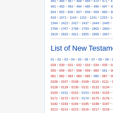
·
·
·
·
·
·
·
465
466
467
468
469
470
471
4
·
·
·
·
·
·
·
491
492
493
494
495
496
497
4
·
·
·
·
·
·
·
654
655
656
657
658
659
660
6
·
·
·
·
·
·
918
1071
1143
1152
1241
1253
1
·
·
·
·
·
·
2344
2423
2427
2437
2444
2445
·
·
·
·
·
·
2766
2767
2768
2793
2802
2803
·
·
·
·
·
·
2819
2820
2821
2855
2856
2857
List of New Testam
·
·
·
·
·
·
·
·
·
01
02
03
04
05
06
07
08
09
·
·
·
·
·
·
·
029
030
031
032
033
034
035
0
·
·
·
·
·
·
·
055
056
057
058
059
060
061
0
·
·
·
·
·
·
·
081
082
083
084
085
086
087
0
·
·
·
·
·
·
0106
0107
0108
0109
0110
0111
·
·
·
·
·
·
0128
0129
0130
0131
0132
0134
·
·
·
·
·
·
0150
0151
0152
0153
0154
0155
·
·
·
·
·
·
0171
0172
0173
0174
0175
0176
·
·
·
·
·
·
0192
0193
0194
0195
0196
0197
·
·
·
·
·
·
0213
0214
0215
0216
0217
0218