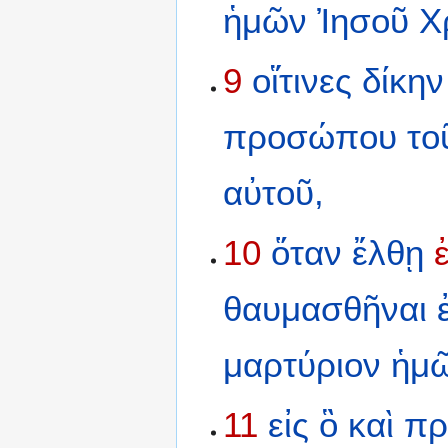
ἡμῶν
Ἰησοῦ
Χ
9
οἵτινες
δίκην
προσώπου
το
αὐτοῦ,
10
ὅταν
ἔλθῃ
θαυμασθῆναι
μαρτύριον
ἡμ
11
εἰς
ὃ
καὶ
πρ