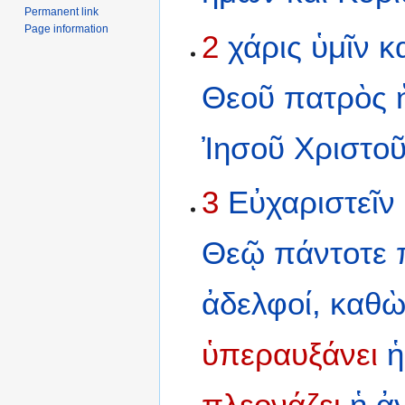
Permanent link
Page information
2
χάρις
ὑμῖν
κ
Θεοῦ
πατρὸς
Ἰησοῦ
Χριστοῦ
3
Εὐχαριστεῖν
Θεῷ
πάντοτε
ἀδελφοί,
καθὼ
ὑπεραυξάνει
ἡ
πλεονάζει
ἡ
ἀ