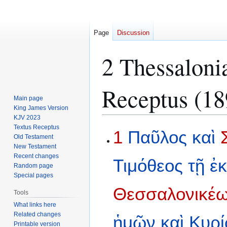
Page
Discussion
2 Thessaloni
Receptus (18
Main page
King James Version
KJV 2023
Textus Receptus
Jump
Jump
1
Παῦλος
καὶ
Old Testament
to
to
New Testament
navigation
search
Recent changes
Τιμόθεος
τῇ
ἐ
Random page
Special pages
Θεσσαλονικέ
Tools
What links here
Related changes
ἡμῶν
καὶ
Κυρ
Printable version