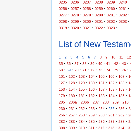
·
·
·
·
·
·
0235
0236
0237
0238
0239
0240
·
·
·
·
·
·
0256
0257
0258
0259
0260
0261
·
·
·
·
·
·
0277
0278
0279
0280
0281
0282
·
·
·
·
·
·
0298
0299
0300
0301
0302
0303
·
·
·
·
·
0319
0320
0321
0322
0323
List of New Testame
·
·
·
·
·
·
·
·
·
·
·
1
2
3
4
5
6
7
8
9
10
11
12
·
·
·
·
·
·
·
·
·
35
36
37
38
39
40
41
42
43
·
·
·
·
·
·
·
·
·
68
69
70
71
72
73
74
75
76
·
·
·
·
·
·
·
101
102
103
104
105
106
107
1
·
·
·
·
·
·
·
127
128
129
130
131
132
133
1
·
·
·
·
·
·
·
153
154
155
156
157
158
159
1
·
·
·
·
·
·
·
179
180
181
182
183
184
185
1
·
·
·
·
·
·
205
206a
206b
207
208
209
210
·
·
·
·
·
·
·
230
231
232
233
234
235
236
2
·
·
·
·
·
·
·
256
257
258
259
260
261
262
2
·
·
·
·
·
·
·
282
283
284
285
286
287
288
2
·
·
·
·
·
·
·
308
309
310
311
312
313
314
3