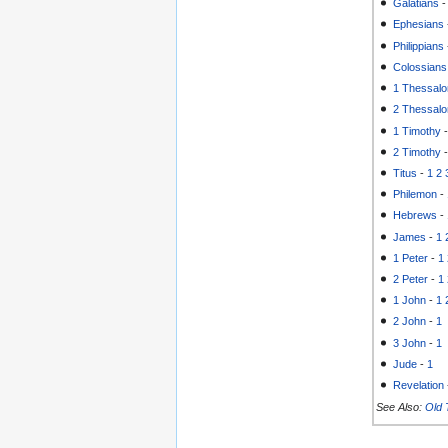
Galatians
Ephesians
Philippians
Colossians
1 Thessalo
2 Thessalo
1 Timothy
2 Timothy
Titus
-
1
2
Philemon
-
Hebrews
-
James
-
1
1 Peter
-
1
2 Peter
-
1
1 John
-
1
2 John
-
1
3 John
-
1
Jude
-
1
Revelation
See Also:
Old 