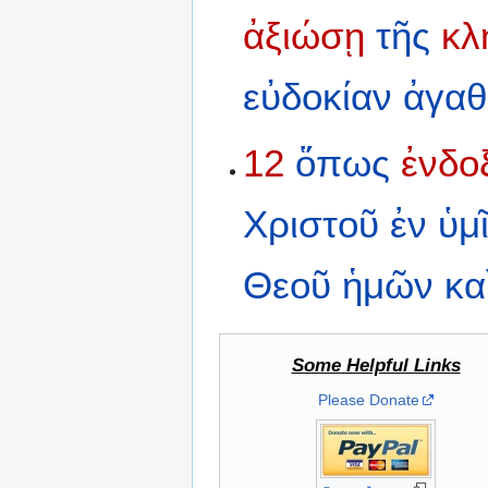
ἀξιώσῃ
τῆς
κλ
εὐδοκίαν
ἀγα
12
ὅπως
ἐνδο
Χριστοῦ
ἐν
ὑμῖ
Θεοῦ
ἡμῶν
κα
Some Helpful Links
Please Donate