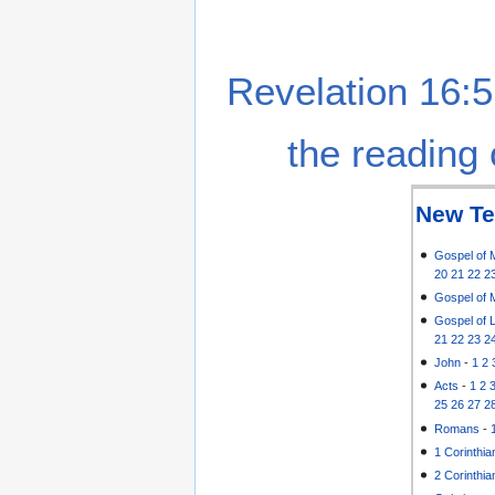
Revelation 16:5
the reading 
New Te
Gospel of 
20
21
22
2
Gospel of 
Gospel of 
21
22
23
2
John
-
1
2
Acts
-
1
2
25
26
27
2
Romans
-
1 Corinthia
2 Corinthia