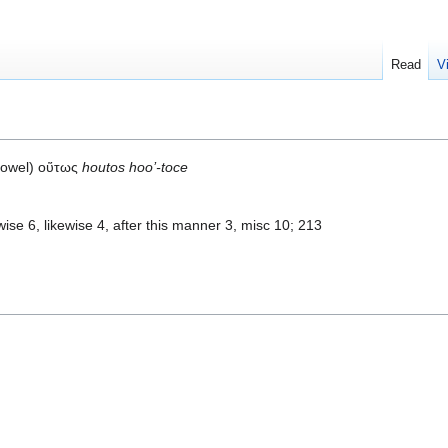
Read
V
vowel) οὕτως
houtos hoo’-toce
wise 6, likewise 4, after this manner 3, misc 10; 213