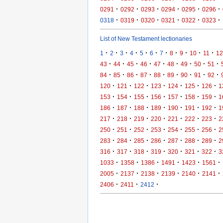
·
·
·
·
·
·
0291
0292
0293
0294
0295
0296
·
·
·
·
·
·
0318
0319
0320
0321
0322
0323
List of New Testament lectionaries
·
·
·
·
·
·
·
·
·
·
·
1
2
3
4
5
6
7
8
9
10
11
12
·
·
·
·
·
·
·
·
·
43
44
45
46
47
48
49
50
51
·
·
·
·
·
·
·
·
·
84
85
86
87
88
89
90
91
92
·
·
·
·
·
·
·
120
121
122
123
124
125
126
1
·
·
·
·
·
·
·
153
154
155
156
157
158
159
1
·
·
·
·
·
·
·
186
187
188
189
190
191
192
1
·
·
·
·
·
·
·
217
218
219
220
221
222
223
2
·
·
·
·
·
·
·
250
251
252
253
254
255
256
2
·
·
·
·
·
·
·
283
284
285
286
287
288
289
2
·
·
·
·
·
·
·
316
317
318
319
320
321
322
3
·
·
·
·
·
·
1033
1358
1386
1491
1423
1561
·
·
·
·
·
·
2005
2137
2138
2139
2140
2141
·
·
·
2406
2411
2412