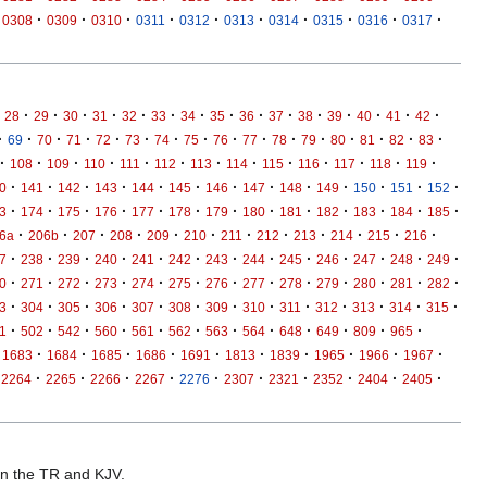
·
·
·
·
·
·
·
·
·
·
0308
0309
0310
0311
0312
0313
0314
0315
0316
0317
·
·
·
·
·
·
·
·
·
·
·
·
·
·
·
28
29
30
31
32
33
34
35
36
37
38
39
40
41
42
·
·
·
·
·
·
·
·
·
·
·
·
·
·
·
·
69
70
71
72
73
74
75
76
77
78
79
80
81
82
83
·
·
·
·
·
·
·
·
·
·
·
·
·
108
109
110
111
112
113
114
115
116
117
118
119
·
·
·
·
·
·
·
·
·
·
·
·
·
0
141
142
143
144
145
146
147
148
149
150
151
152
·
·
·
·
·
·
·
·
·
·
·
·
·
3
174
175
176
177
178
179
180
181
182
183
184
185
·
·
·
·
·
·
·
·
·
·
·
·
6a
206b
207
208
209
210
211
212
213
214
215
216
·
·
·
·
·
·
·
·
·
·
·
·
·
7
238
239
240
241
242
243
244
245
246
247
248
249
·
·
·
·
·
·
·
·
·
·
·
·
·
0
271
272
273
274
275
276
277
278
279
280
281
282
·
·
·
·
·
·
·
·
·
·
·
·
·
3
304
305
306
307
308
309
310
311
312
313
314
315
·
·
·
·
·
·
·
·
·
·
·
·
1
502
542
560
561
562
563
564
648
649
809
965
·
·
·
·
·
·
·
·
·
·
1683
1684
1685
1686
1691
1813
1839
1965
1966
1967
·
·
·
·
·
·
·
·
·
·
2264
2265
2266
2267
2276
2307
2321
2352
2404
2405
 in the TR and KJV.