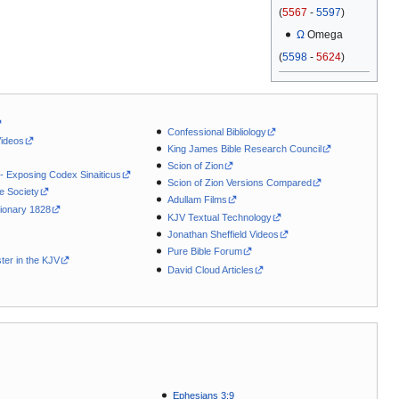
(
5567
-
5597
)
Ω
Omega
(
5598
-
5624
)
Confessional Bibliology
Videos
King James Bible Research Council
Scion of Zion
 - Exposing Codex Sinaiticus
Scion of Zion Versions Compared
le Society
Adullam Films
ionary 1828
KJV Textual Technology
Jonathan Sheffield Videos
Pure Bible Forum
ter in the KJV
David Cloud Articles
Ephesians 3:9