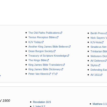
The Old Paths Publications
Berith Press
Textus Receptus Bibles
Nick Sayers 
KJV Today
KJV-Asia
Another King James Bible Believer
Sinaiticus.Net
Dean Burgon Society
Trinitarian Bib
Treasury of Scripture Knowledge
Websters Dict
The Kings Bible
AV Defense
King James Bible Translators
Stylos
King James Bible Dictionary
Defending Eas
Peter Van Kleeck
YT
AV 1611
V 1900
Revelation 16:5
Matthew 1:1
1 John 5:7