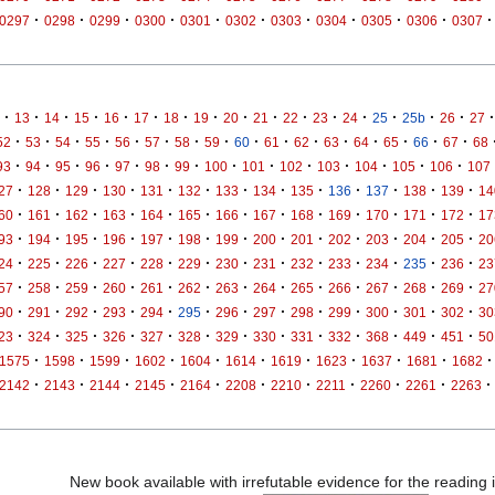
·
·
·
·
·
·
·
·
·
·
·
0297
0298
0299
0300
0301
0302
0303
0304
0305
0306
0307
·
·
·
·
·
·
·
·
·
·
·
·
·
·
·
·
·
13
14
15
16
17
18
19
20
21
22
23
24
25
25b
26
27
·
·
·
·
·
·
·
·
·
·
·
·
·
·
·
·
52
53
54
55
56
57
58
59
60
61
62
63
64
65
66
67
68
·
·
·
·
·
·
·
·
·
·
·
·
·
·
93
94
95
96
97
98
99
100
101
102
103
104
105
106
107
·
·
·
·
·
·
·
·
·
·
·
·
·
27
128
129
130
131
132
133
134
135
136
137
138
139
14
·
·
·
·
·
·
·
·
·
·
·
·
·
60
161
162
163
164
165
166
167
168
169
170
171
172
17
·
·
·
·
·
·
·
·
·
·
·
·
·
93
194
195
196
197
198
199
200
201
202
203
204
205
20
·
·
·
·
·
·
·
·
·
·
·
·
·
24
225
226
227
228
229
230
231
232
233
234
235
236
23
·
·
·
·
·
·
·
·
·
·
·
·
·
57
258
259
260
261
262
263
264
265
266
267
268
269
27
·
·
·
·
·
·
·
·
·
·
·
·
·
90
291
292
293
294
295
296
297
298
299
300
301
302
30
·
·
·
·
·
·
·
·
·
·
·
·
·
23
324
325
326
327
328
329
330
331
332
368
449
451
50
·
·
·
·
·
·
·
·
·
·
·
1575
1598
1599
1602
1604
1614
1619
1623
1637
1681
1682
·
·
·
·
·
·
·
·
·
·
·
2142
2143
2144
2145
2164
2208
2210
2211
2260
2261
2263
New book available with irrefutable evidence for the reading