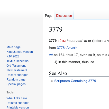
Page
Discussion
3779
Jump
Jump
3779
οὕτω
houto hoo’-to
or (before a 
to
to
Main page
from
3778
;
Adverb
navigation
search
King James Version
AV
-so 164, thus 17, even so 9, on this 
KJV 2023
Textus Receptus
1)
in this manner, thus, so
Old Testament
New Testament
See Also
Recent changes
Random page
Scriptures Containing 3779
Special pages
Tools
What links here
Related changes
Printable version