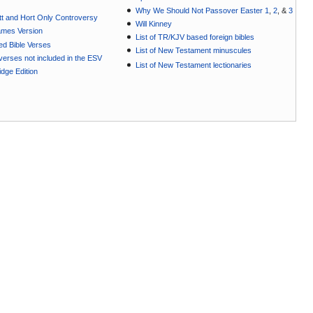
Why We Should Not Passover Easter 1
,
2
, &
3
t and Hort Only Controversy
Will Kinney
ames Version
List of TR/KJV based foreign bibles
ted Bible Verses
List of New Testament minuscules
e verses not included in the ESV
List of New Testament lectionaries
dge Edition