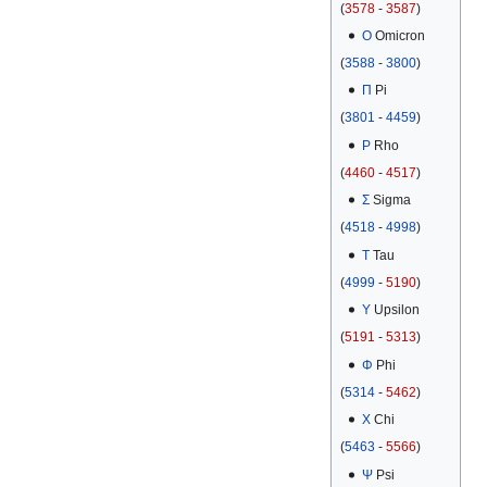
(
3578
-
3587
)
Ο
Omicron
(
3588
-
3800
)
Π
Pi
(
3801
-
4459
)
Ρ
Rho
(
4460
-
4517
)
Σ
Sigma
(
4518
-
4998
)
Τ
Tau
(
4999
-
5190
)
Υ
Upsilon
(
5191
-
5313
)
Φ
Phi
(
5314
-
5462
)
Χ
Chi
(
5463
-
5566
)
Ψ
Psi