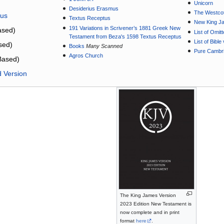
Unicorn
Desiderius Erasmus
The Westcot
tus
Textus Receptus
New King J
191 Variations in Scrivener’s 1881 Greek New
sed)
List of Omit
Testament from Beza's 1598 Textus Receptus
List of Bibl
sed)
Books
Many Scanned
Pure Cambri
Agros Church
Based)
d Version
The King James Version
2023 Edition New Testament is
now complete and in print
format
here
.