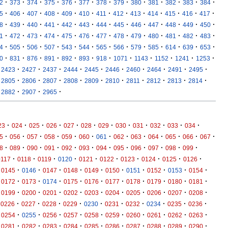
·
·
·
·
·
·
·
·
·
·
·
·
·
2
373
374
375
376
377
378
379
380
381
382
383
384
·
·
·
·
·
·
·
·
·
·
·
·
·
5
406
407
408
409
410
411
412
413
414
415
416
417
·
·
·
·
·
·
·
·
·
·
·
·
·
8
439
440
441
442
443
444
445
446
447
448
449
450
·
·
·
·
·
·
·
·
·
·
·
·
·
1
472
473
474
475
476
477
478
479
480
481
482
483
·
·
·
·
·
·
·
·
·
·
·
·
·
4
505
506
507
543
544
565
566
579
585
614
639
653
·
·
·
·
·
·
·
·
·
·
·
·
0
831
876
891
892
893
918
1071
1143
1152
1241
1253
·
·
·
·
·
·
·
·
·
·
2423
2427
2437
2444
2445
2446
2460
2464
2491
2495
·
·
·
·
·
·
·
·
·
·
2805
2806
2807
2808
2809
2810
2811
2812
2813
2814
·
·
·
2882
2907
2965
·
·
·
·
·
·
·
·
·
·
·
·
23
024
025
026
027
028
029
030
031
032
033
034
·
·
·
·
·
·
·
·
·
·
·
·
·
5
056
057
058
059
060
061
062
063
064
065
066
067
·
·
·
·
·
·
·
·
·
·
·
·
8
089
090
091
092
093
094
095
096
097
098
099
·
·
·
·
·
·
·
·
·
·
0117
0118
0119
0120
0121
0122
0123
0124
0125
0126
·
·
·
·
·
·
·
·
·
·
0145
0146
0147
0148
0149
0150
0151
0152
0153
0154
·
·
·
·
·
·
·
·
·
·
0172
0173
0174
0175
0176
0177
0178
0179
0180
0181
·
·
·
·
·
·
·
·
·
·
0199
0200
0201
0202
0203
0204
0205
0206
0207
0208
·
·
·
·
·
·
·
·
·
·
0226
0227
0228
0229
0230
0231
0232
0234
0235
0236
·
·
·
·
·
·
·
·
·
·
0254
0255
0256
0257
0258
0259
0260
0261
0262
0263
·
·
·
·
·
·
·
·
·
·
0281
0282
0283
0284
0285
0286
0287
0288
0289
0290