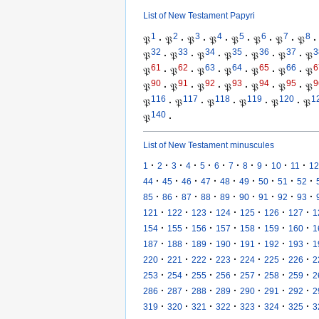
List of New Testament Papyri
1
2
3
4
5
6
7
8
𝔓
·
𝔓
·
𝔓
·
𝔓
·
𝔓
·
𝔓
·
𝔓
·
𝔓
·
32
33
34
35
36
37
3
𝔓
·
𝔓
·
𝔓
·
𝔓
·
𝔓
·
𝔓
·
𝔓
61
62
63
64
65
66
6
𝔓
·
𝔓
·
𝔓
·
𝔓
·
𝔓
·
𝔓
·
𝔓
90
91
92
93
94
95
9
𝔓
·
𝔓
·
𝔓
·
𝔓
·
𝔓
·
𝔓
·
𝔓
116
117
118
119
120
1
𝔓
·
𝔓
·
𝔓
·
𝔓
·
𝔓
·
𝔓
140
𝔓
·
List of New Testament minuscules
·
·
·
·
·
·
·
·
·
·
·
1
2
3
4
5
6
7
8
9
10
11
12
·
·
·
·
·
·
·
·
·
44
45
46
47
48
49
50
51
52
·
·
·
·
·
·
·
·
·
85
86
87
88
89
90
91
92
93
·
·
·
·
·
·
·
121
122
123
124
125
126
127
1
·
·
·
·
·
·
·
154
155
156
157
158
159
160
1
·
·
·
·
·
·
·
187
188
189
190
191
192
193
1
·
·
·
·
·
·
·
220
221
222
223
224
225
226
2
·
·
·
·
·
·
·
253
254
255
256
257
258
259
2
·
·
·
·
·
·
·
286
287
288
289
290
291
292
2
·
·
·
·
·
·
·
319
320
321
322
323
324
325
3