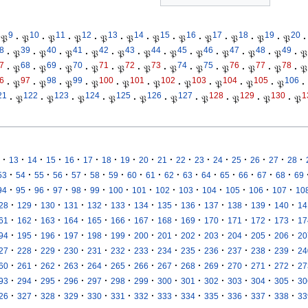
9
10
11
12
13
14
15
16
17
18
19
20
𝔓
·
𝔓
·
𝔓
·
𝔓
·
𝔓
·
𝔓
·
𝔓
·
𝔓
·
𝔓
·
𝔓
·
𝔓
·
𝔓
·
8
39
40
41
42
43
44
45
46
47
48
49
·
𝔓
·
𝔓
·
𝔓
·
𝔓
·
𝔓
·
𝔓
·
𝔓
·
𝔓
·
𝔓
·
𝔓
·
𝔓
·
𝔓
7
68
69
70
71
72
73
74
75
76
77
78
·
𝔓
·
𝔓
·
𝔓
·
𝔓
·
𝔓
·
𝔓
·
𝔓
·
𝔓
·
𝔓
·
𝔓
·
𝔓
·
𝔓
6
97
98
99
100
101
102
103
104
105
106
·
𝔓
·
𝔓
·
𝔓
·
𝔓
·
𝔓
·
𝔓
·
𝔓
·
𝔓
·
𝔓
·
𝔓
·
21
122
123
124
125
126
127
128
129
130
1
·
𝔓
·
𝔓
·
𝔓
·
𝔓
·
𝔓
·
𝔓
·
𝔓
·
𝔓
·
𝔓
·
𝔓
·
·
·
·
·
·
·
·
·
·
·
·
·
·
·
·
·
13
14
15
16
17
18
19
20
21
22
23
24
25
26
27
28
·
·
·
·
·
·
·
·
·
·
·
·
·
·
·
·
53
54
55
56
57
58
59
60
61
62
63
64
65
66
67
68
69
·
·
·
·
·
·
·
·
·
·
·
·
·
·
94
95
96
97
98
99
100
101
102
103
104
105
106
107
10
·
·
·
·
·
·
·
·
·
·
·
·
·
28
129
130
131
132
133
134
135
136
137
138
139
140
14
·
·
·
·
·
·
·
·
·
·
·
·
·
61
162
163
164
165
166
167
168
169
170
171
172
173
17
·
·
·
·
·
·
·
·
·
·
·
·
·
94
195
196
197
198
199
200
201
202
203
204
205
206
20
·
·
·
·
·
·
·
·
·
·
·
·
·
27
228
229
230
231
232
233
234
235
236
237
238
239
24
·
·
·
·
·
·
·
·
·
·
·
·
·
60
261
262
263
264
265
266
267
268
269
270
271
272
27
·
·
·
·
·
·
·
·
·
·
·
·
·
93
294
295
296
297
298
299
300
301
302
303
304
305
30
·
·
·
·
·
·
·
·
·
·
·
·
·
26
327
328
329
330
331
332
333
334
335
336
337
338
33