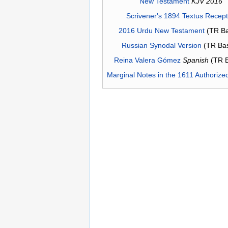
New Testament
KJV 2016
Scrivener's 1894 Textus Recep
2016 Urdu New Testament
(TR Ba
Russian Synodal Version
(TR Ba
Reina Valera Gómez
Spanish
(TR 
Marginal Notes in the 1611 Authorize