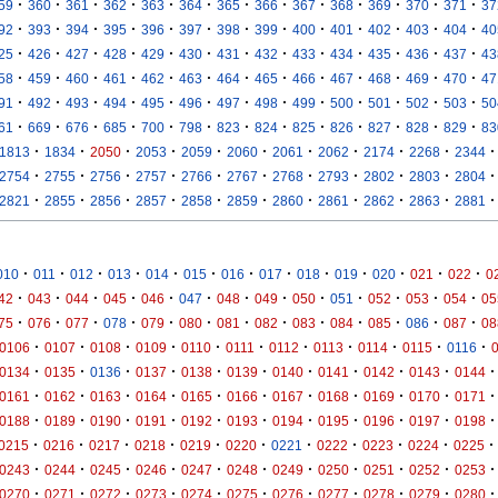
·
·
·
·
·
·
·
·
·
·
·
·
·
59
360
361
362
363
364
365
366
367
368
369
370
371
37
·
·
·
·
·
·
·
·
·
·
·
·
·
92
393
394
395
396
397
398
399
400
401
402
403
404
40
·
·
·
·
·
·
·
·
·
·
·
·
·
25
426
427
428
429
430
431
432
433
434
435
436
437
43
·
·
·
·
·
·
·
·
·
·
·
·
·
58
459
460
461
462
463
464
465
466
467
468
469
470
47
·
·
·
·
·
·
·
·
·
·
·
·
·
91
492
493
494
495
496
497
498
499
500
501
502
503
50
·
·
·
·
·
·
·
·
·
·
·
·
·
61
669
676
685
700
798
823
824
825
826
827
828
829
83
·
·
·
·
·
·
·
·
·
·
·
1813
1834
2050
2053
2059
2060
2061
2062
2174
2268
2344
·
·
·
·
·
·
·
·
·
·
·
2754
2755
2756
2757
2766
2767
2768
2793
2802
2803
2804
·
·
·
·
·
·
·
·
·
·
·
2821
2855
2856
2857
2858
2859
2860
2861
2862
2863
2881
·
·
·
·
·
·
·
·
·
·
·
·
·
010
011
012
013
014
015
016
017
018
019
020
021
022
0
·
·
·
·
·
·
·
·
·
·
·
·
·
42
043
044
045
046
047
048
049
050
051
052
053
054
05
·
·
·
·
·
·
·
·
·
·
·
·
·
75
076
077
078
079
080
081
082
083
084
085
086
087
08
·
·
·
·
·
·
·
·
·
·
·
0106
0107
0108
0109
0110
0111
0112
0113
0114
0115
0116
·
·
·
·
·
·
·
·
·
·
·
0134
0135
0136
0137
0138
0139
0140
0141
0142
0143
0144
·
·
·
·
·
·
·
·
·
·
·
0161
0162
0163
0164
0165
0166
0167
0168
0169
0170
0171
·
·
·
·
·
·
·
·
·
·
·
0188
0189
0190
0191
0192
0193
0194
0195
0196
0197
0198
·
·
·
·
·
·
·
·
·
·
·
0215
0216
0217
0218
0219
0220
0221
0222
0223
0224
0225
·
·
·
·
·
·
·
·
·
·
·
0243
0244
0245
0246
0247
0248
0249
0250
0251
0252
0253
·
·
·
·
·
·
·
·
·
·
·
0270
0271
0272
0273
0274
0275
0276
0277
0278
0279
0280