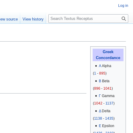
Log in
S
iew source
View history
e
a
r
c
h
Greek
Concordance
Α
Alpha
(
1
-
895
)
Β
Beta
(
896
-
1041
)
Γ
Gamma
(
1042
-
1137
)
Δ
Delta
(
1138
-
1435
)
Ε
Epsilon