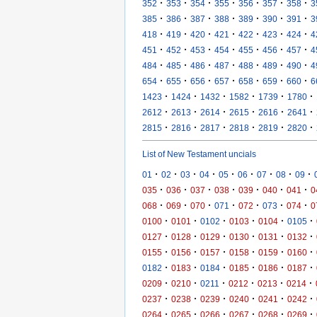
·
·
·
·
·
·
·
352
353
354
355
356
357
358
3
·
·
·
·
·
·
·
385
386
387
388
389
390
391
3
·
·
·
·
·
·
·
418
419
420
421
422
423
424
4
·
·
·
·
·
·
·
451
452
453
454
455
456
457
4
·
·
·
·
·
·
·
484
485
486
487
488
489
490
4
·
·
·
·
·
·
·
654
655
656
657
658
659
660
6
·
·
·
·
·
·
1423
1424
1432
1582
1739
1780
·
·
·
·
·
·
2612
2613
2614
2615
2616
2641
·
·
·
·
·
·
2815
2816
2817
2818
2819
2820
List of New Testament uncials
·
·
·
·
·
·
·
·
·
01
02
03
04
05
06
07
08
09
·
·
·
·
·
·
·
035
036
037
038
039
040
041
0
·
·
·
·
·
·
·
068
069
070
071
072
073
074
0
·
·
·
·
·
·
0100
0101
0102
0103
0104
0105
·
·
·
·
·
·
0127
0128
0129
0130
0131
0132
·
·
·
·
·
·
0155
0156
0157
0158
0159
0160
·
·
·
·
·
·
0182
0183
0184
0185
0186
0187
·
·
·
·
·
·
0209
0210
0211
0212
0213
0214
·
·
·
·
·
·
0237
0238
0239
0240
0241
0242
·
·
·
·
·
·
0264
0265
0266
0267
0268
0269