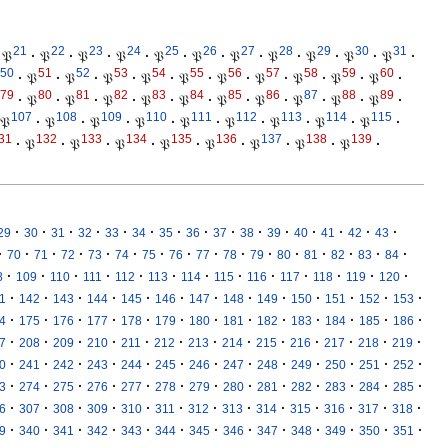
21
22
23
24
25
26
27
28
29
30
31
𝔓
·
𝔓
·
𝔓
·
𝔓
·
𝔓
·
𝔓
·
𝔓
·
𝔓
·
𝔓
·
𝔓
·
𝔓
·
50
51
52
53
54
55
56
57
58
59
60
·
𝔓
·
𝔓
·
𝔓
·
𝔓
·
𝔓
·
𝔓
·
𝔓
·
𝔓
·
𝔓
·
𝔓
·
79
80
81
82
83
84
85
86
87
88
89
·
𝔓
·
𝔓
·
𝔓
·
𝔓
·
𝔓
·
𝔓
·
𝔓
·
𝔓
·
𝔓
·
𝔓
·
107
108
109
110
111
112
113
114
115
𝔓
·
𝔓
·
𝔓
·
𝔓
·
𝔓
·
𝔓
·
𝔓
·
𝔓
·
𝔓
·
31
132
133
134
135
136
137
138
139
·
𝔓
·
𝔓
·
𝔓
·
𝔓
·
𝔓
·
𝔓
·
𝔓
·
𝔓
·
·
·
·
·
·
·
·
·
·
·
·
·
·
·
·
29
30
31
32
33
34
35
36
37
38
39
40
41
42
43
·
·
·
·
·
·
·
·
·
·
·
·
·
·
·
·
70
71
72
73
74
75
76
77
78
79
80
81
82
83
84
·
·
·
·
·
·
·
·
·
·
·
·
·
8
109
110
111
112
113
114
115
116
117
118
119
120
·
·
·
·
·
·
·
·
·
·
·
·
·
1
142
143
144
145
146
147
148
149
150
151
152
153
·
·
·
·
·
·
·
·
·
·
·
·
·
4
175
176
177
178
179
180
181
182
183
184
185
186
·
·
·
·
·
·
·
·
·
·
·
·
·
7
208
209
210
211
212
213
214
215
216
217
218
219
·
·
·
·
·
·
·
·
·
·
·
·
·
0
241
242
243
244
245
246
247
248
249
250
251
252
·
·
·
·
·
·
·
·
·
·
·
·
·
3
274
275
276
277
278
279
280
281
282
283
284
285
·
·
·
·
·
·
·
·
·
·
·
·
·
6
307
308
309
310
311
312
313
314
315
316
317
318
·
·
·
·
·
·
·
·
·
·
·
·
·
9
340
341
342
343
344
345
346
347
348
349
350
351