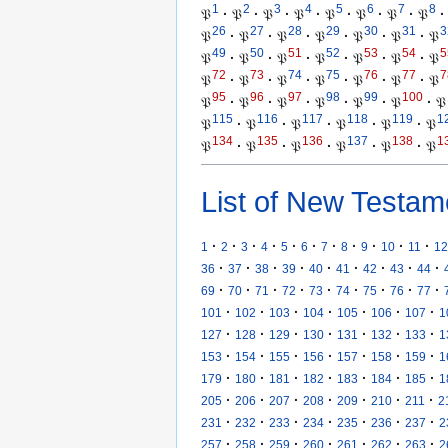
1
2
3
4
5
6
7
8
𝔓
·
𝔓
·
𝔓
·
𝔓
·
𝔓
·
𝔓
·
𝔓
·
𝔓
·
26
27
28
29
30
31
3
𝔓
·
𝔓
·
𝔓
·
𝔓
·
𝔓
·
𝔓
·
𝔓
49
50
51
52
53
54
5
𝔓
·
𝔓
·
𝔓
·
𝔓
·
𝔓
·
𝔓
·
𝔓
72
73
74
75
76
77
7
𝔓
·
𝔓
·
𝔓
·
𝔓
·
𝔓
·
𝔓
·
𝔓
95
96
97
98
99
100
𝔓
·
𝔓
·
𝔓
·
𝔓
·
𝔓
·
𝔓
·
𝔓
115
116
117
118
119
1
𝔓
·
𝔓
·
𝔓
·
𝔓
·
𝔓
·
𝔓
134
135
136
137
138
1
𝔓
·
𝔓
·
𝔓
·
𝔓
·
𝔓
·
𝔓
List of New Testam
·
·
·
·
·
·
·
·
·
·
·
1
2
3
4
5
6
7
8
9
10
11
12
·
·
·
·
·
·
·
·
·
36
37
38
39
40
41
42
43
44
·
·
·
·
·
·
·
·
·
69
70
71
72
73
74
75
76
77
·
·
·
·
·
·
·
101
102
103
104
105
106
107
1
·
·
·
·
·
·
·
127
128
129
130
131
132
133
1
·
·
·
·
·
·
·
153
154
155
156
157
158
159
1
·
·
·
·
·
·
·
179
180
181
182
183
184
185
1
·
·
·
·
·
·
·
205
206
207
208
209
210
211
2
·
·
·
·
·
·
·
231
232
233
234
235
236
237
2
·
·
·
·
·
·
·
257
258
259
260
261
262
263
2