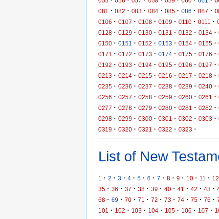
·
·
·
·
·
·
·
055
056
057
058
059
060
061
0
·
·
·
·
·
·
·
081
082
083
084
085
086
087
0
·
·
·
·
·
·
0106
0107
0108
0109
0110
0111
·
·
·
·
·
·
0128
0129
0130
0131
0132
0134
·
·
·
·
·
·
0150
0151
0152
0153
0154
0155
·
·
·
·
·
·
0171
0172
0173
0174
0175
0176
·
·
·
·
·
·
0192
0193
0194
0195
0196
0197
·
·
·
·
·
·
0213
0214
0215
0216
0217
0218
·
·
·
·
·
·
0235
0236
0237
0238
0239
0240
·
·
·
·
·
·
0256
0257
0258
0259
0260
0261
·
·
·
·
·
·
0277
0278
0279
0280
0281
0282
·
·
·
·
·
·
0298
0299
0300
0301
0302
0303
·
·
·
·
·
0319
0320
0321
0322
0323
List of New Testame
·
·
·
·
·
·
·
·
·
·
·
1
2
3
4
5
6
7
8
9
10
11
12
·
·
·
·
·
·
·
·
·
35
36
37
38
39
40
41
42
43
·
·
·
·
·
·
·
·
·
68
69
70
71
72
73
74
75
76
·
·
·
·
·
·
·
101
102
103
104
105
106
107
1