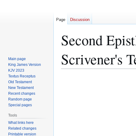
Page
Discussion
Second Epist
Scrivener's 
Main page
King James Version
KJV 2023
Textus Receptus
Jump
Jump
Old Testament
to
to
New Testament
navigation
search
Recent changes
Random page
Special pages
Tools
What links here
Related changes
Printable version