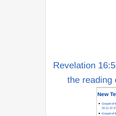
Revelation 16:5
the reading 
New Te
Gospel of 
20
21
22
2
Gospel of 