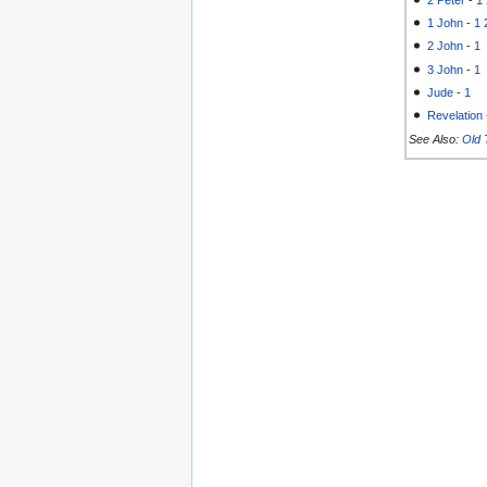
2 Peter
-
1
1 John
-
1
2 John
-
1
3 John
-
1
Jude
-
1
Revelation
See Also:
Old 