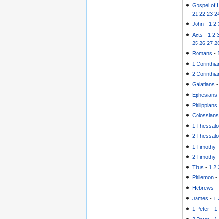
Gospel of 
21
22
23
2
John
-
1
2
Acts
-
1
2
25
26
27
2
Romans
-
1 Corinthia
2 Corinthia
Galatians
Ephesians
Philippians
Colossians
1 Thessalo
2 Thessalo
1 Timothy
2 Timothy
Titus
-
1
2
Philemon
-
Hebrews
-
James
-
1
1 Peter
-
1