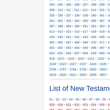
·
·
·
·
·
·
·
283
284
285
286
287
288
289
2
·
·
·
·
·
·
·
309
310
311
312
313
314
315
3
·
·
·
·
·
·
·
335
336
337
338
339
340
341
3
·
·
·
·
·
·
·
361
362
363
364
365
366
367
3
·
·
·
·
·
·
·
387
388
389
390
391
392
393
3
·
·
·
·
·
·
·
413
414
415
416
417
418
419
4
·
·
·
·
·
·
·
439
440
441
442
443
444
445
4
·
·
·
·
·
·
·
465
466
467
468
469
470
471
4
·
·
·
·
·
·
·
491
492
493
494
495
496
497
4
·
·
·
·
·
·
·
654
655
656
657
658
659
660
6
·
·
·
·
·
·
918
1071
1143
1152
1241
1253
1
·
·
·
·
·
·
2344
2423
2427
2437
2444
2445
·
·
·
·
·
·
2766
2767
2768
2793
2802
2803
·
·
·
·
·
·
2819
2820
2821
2855
2856
2857
List of New Testam
·
·
·
·
·
·
·
·
·
01
02
03
04
05
06
07
08
09
·
·
·
·
·
·
·
029
030
031
032
033
034
035
0