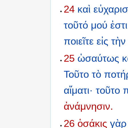
24
καὶ
εὐχαρι
τοῦτό
μού
ἐστι
ποιεῖτε
εἰς
τὴν
25
ὡσαύτως
κ
Τοῦτο
τὸ
ποτή
αἵματι·
τοῦτο
π
ἀνάμνησιν.
26
ὁσάκις
γὰρ