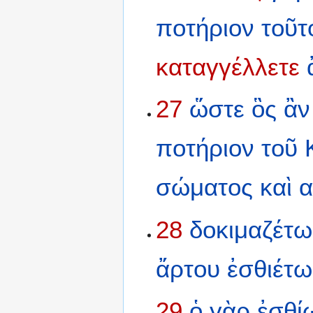
ποτήριον
τοῦτ
καταγγέλλετε
27
ὥστε
ὃς
ἂν
ποτήριον
τοῦ
σώματος
καὶ
α
28
δοκιμαζέτω
ἄρτου
ἐσθιέτω
29
ὁ
γὰρ
ἐσθί