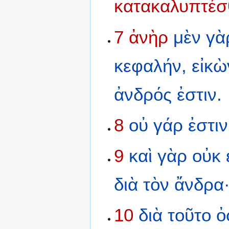
κατακαλυπτέσ
7
ἀνὴρ
μὲν
γὰ
κεφαλήν,
εἰκὼ
ἀνδρός
ἐστιν.
8
οὐ
γάρ
ἐστιν
9
καὶ
γὰρ
οὐκ
διὰ
τὸν
ἄνδρα
10
διὰ
τοῦτο
ὀ