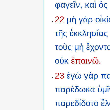
φαγεῖν,
καὶ
ὃς
22
μὴ
γὰρ
οἰκ
τῆς
ἐκκλησίας
τοὺς
μὴ
ἔχοντ
οὐκ
ἐπαινῶ.
23
ἐγὼ
γὰρ
π
παρέδωκα
ὑμῖ
παρεδίδοτο
ἔλ