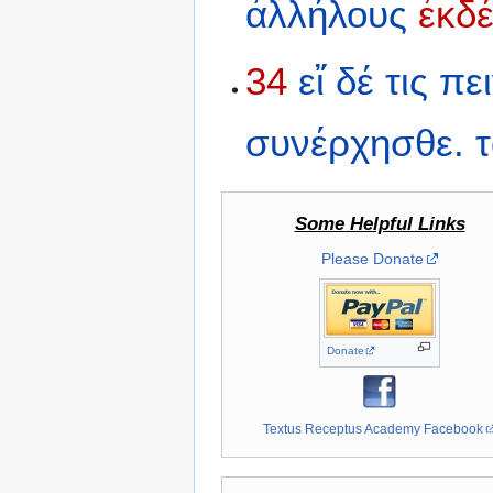
ἀλλήλους
ἐκδ
34
εἴ
δέ
τις
πει
συνέρχησθε.
Some Helpful Links
Please Donate
Donate
Textus Receptus Academy Facebook