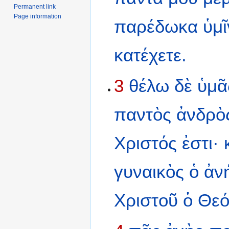
Permanent link
Page information
παρέδωκα
ὑμῖ
κατέχετε.
3
θέλω
δὲ
ὑμᾶ
παντὸς
ἀνδρὸ
Χριστός
ἐστι·
γυναικὸς
ὁ
ἀν
Χριστοῦ
ὁ
Θεό