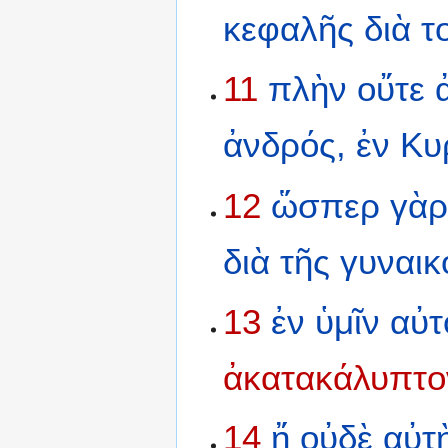
κεφαλῆς
διὰ
τ
11
πλὴν
οὔτε
ἀνδρός,
ἐν
Κυ
12
ὥσπερ
γὰ
διὰ
τῆς
γυναικ
13
ἐν
ὑμῖν
αὐτ
ἀκατακάλυπτο
14
ἤ
οὐδὲ
αὐτ