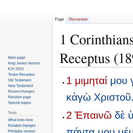
Page
Discussion
1 Corinthian
Receptus (18
Main page
King James Version
KJV 2023
Textus Receptus
Jump
Jump
1
μιμηταί
μου
Old Testament
to
to
New Testament
navigation
search
Recent changes
κἀγὼ
Χριστοῦ
Random page
Special pages
2
Ἐπαινῶ
δὲ
Tools
What links here
Related changes
πάντα
μου
μέ
Printable version