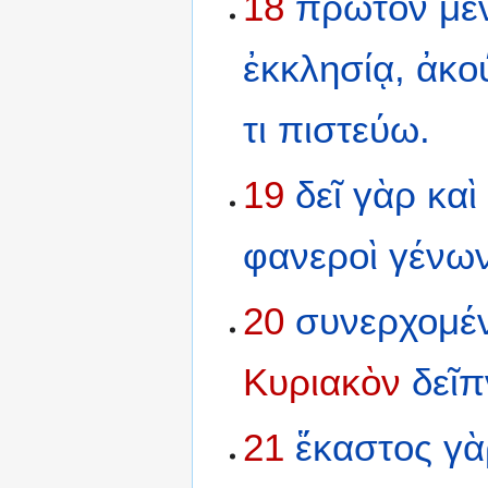
18
πρῶτον
μὲ
ἐκκλησίᾳ,
ἀκο
τι
πιστεύω.
19
δεῖ
γὰρ
καὶ
φανεροὶ
γένων
20
συνερχομέ
Κυριακὸν
δεῖ
21
ἕκαστος
γὰ