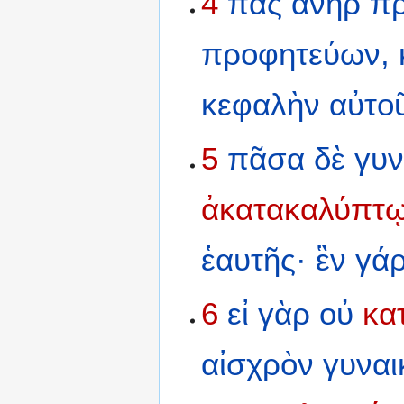
4
πᾶς
ἀνὴρ
π
προφητεύων,
κεφαλὴν
αὐτο
5
πᾶσα
δὲ
γυ
ἀκατακαλύπτ
ἑαυτῆς·
ἓν
γά
6
εἰ
γὰρ
οὐ
κα
αἰσχρὸν
γυναι