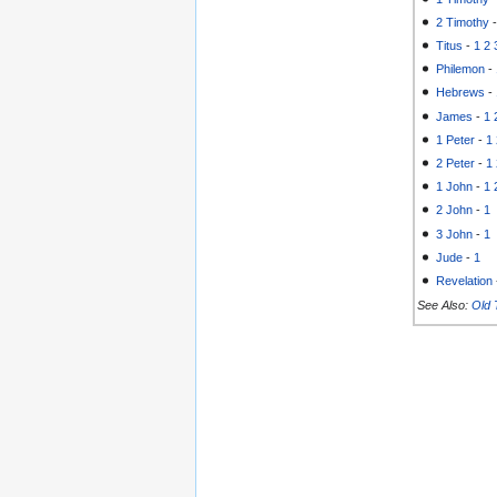
2 Timothy
Titus
-
1
2
Philemon
-
Hebrews
-
James
-
1
1 Peter
-
1
2 Peter
-
1
1 John
-
1
2 John
-
1
3 John
-
1
Jude
-
1
Revelation
See Also:
Old 