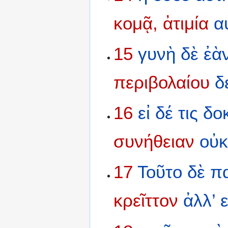
κομᾷ,
ἀτιμία
α
15
γυνὴ
δὲ
ἐὰ
περιβολαίου
δ
16
εἰ
δέ
τις
δοκ
συνήθειαν
οὐ
17
Τοῦτο
δὲ
π
κρεῖττον
ἀλλ’
ε