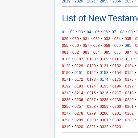
·
·
·
·
·
·
2819
2820
2821
2855
2856
2857
List of New Testam
·
·
·
·
·
·
·
·
·
01
02
03
04
05
06
07
08
09
·
·
·
·
·
·
·
029
030
031
032
033
034
035
0
·
·
·
·
·
·
·
055
056
057
058
059
060
061
0
·
·
·
·
·
·
·
081
082
083
084
085
086
087
0
·
·
·
·
·
·
0106
0107
0108
0109
0110
0111
·
·
·
·
·
·
0128
0129
0130
0131
0132
0134
·
·
·
·
·
·
0150
0151
0152
0153
0154
0155
·
·
·
·
·
·
0171
0172
0173
0174
0175
0176
·
·
·
·
·
·
0192
0193
0194
0195
0196
0197
·
·
·
·
·
·
0213
0214
0215
0216
0217
0218
·
·
·
·
·
·
0235
0236
0237
0238
0239
0240
·
·
·
·
·
·
0256
0257
0258
0259
0260
0261
·
·
·
·
·
·
0277
0278
0279
0280
0281
0282
·
·
·
·
·
·
0298
0299
0300
0301
0302
0303
·
·
·
·
·
0319
0320
0321
0322
0323