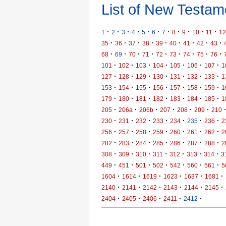
List of New Testame
·
·
·
·
·
·
·
·
·
·
·
1
2
3
4
5
6
7
8
9
10
11
12
·
·
·
·
·
·
·
·
·
35
36
37
38
39
40
41
42
43
·
·
·
·
·
·
·
·
·
68
69
70
71
72
73
74
75
76
·
·
·
·
·
·
·
101
102
103
104
105
106
107
1
·
·
·
·
·
·
·
127
128
129
130
131
132
133
1
·
·
·
·
·
·
·
153
154
155
156
157
158
159
1
·
·
·
·
·
·
·
179
180
181
182
183
184
185
1
·
·
·
·
·
·
205
206a
206b
207
208
209
210
·
·
·
·
·
·
·
230
231
232
233
234
235
236
2
·
·
·
·
·
·
·
256
257
258
259
260
261
262
2
·
·
·
·
·
·
·
282
283
284
285
286
287
288
2
·
·
·
·
·
·
·
308
309
310
311
312
313
314
3
·
·
·
·
·
·
·
449
451
501
502
542
560
561
5
·
·
·
·
·
·
1604
1614
1619
1623
1637
1681
·
·
·
·
·
·
2140
2141
2142
2143
2144
2145
·
·
·
·
·
2404
2405
2406
2411
2412