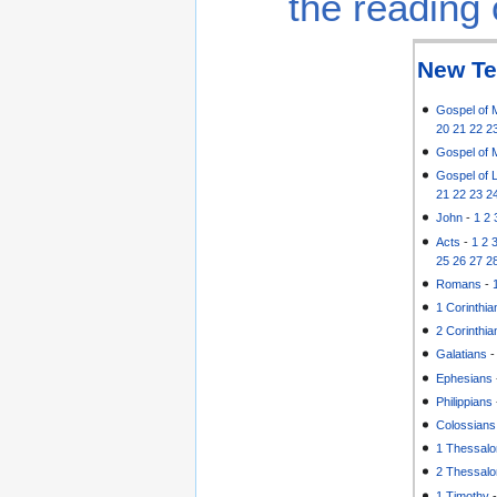
the reading 
New Te
Gospel of 
20
21
22
2
Gospel of 
Gospel of 
21
22
23
2
John
-
1
2
Acts
-
1
2
25
26
27
2
Romans
-
1 Corinthia
2 Corinthia
Galatians
Ephesians
Philippians
Colossians
1 Thessalo
2 Thessalo
1 Timothy