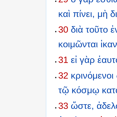
καὶ
πίνει,
μὴ
δ
30
διὰ
τοῦτο
ἐ
κοιμῶνται
ἱκαν
31
εἰ
γὰρ
ἑαυτ
32
κρινόμενοι
τῷ
κόσμῳ
κατ
33
ὥστε,
ἀδελ