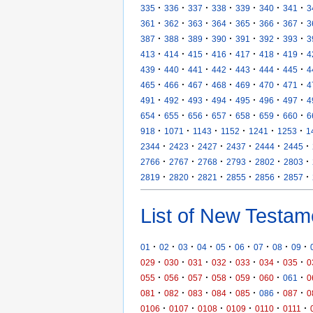
·
·
·
·
·
·
·
335
336
337
338
339
340
341
3
·
·
·
·
·
·
·
361
362
363
364
365
366
367
3
·
·
·
·
·
·
·
387
388
389
390
391
392
393
3
·
·
·
·
·
·
·
413
414
415
416
417
418
419
4
·
·
·
·
·
·
·
439
440
441
442
443
444
445
4
·
·
·
·
·
·
·
465
466
467
468
469
470
471
4
·
·
·
·
·
·
·
491
492
493
494
495
496
497
4
·
·
·
·
·
·
·
654
655
656
657
658
659
660
6
·
·
·
·
·
·
918
1071
1143
1152
1241
1253
1
·
·
·
·
·
·
2344
2423
2427
2437
2444
2445
·
·
·
·
·
·
2766
2767
2768
2793
2802
2803
·
·
·
·
·
·
2819
2820
2821
2855
2856
2857
List of New Testam
·
·
·
·
·
·
·
·
·
01
02
03
04
05
06
07
08
09
·
·
·
·
·
·
·
029
030
031
032
033
034
035
0
·
·
·
·
·
·
·
055
056
057
058
059
060
061
0
·
·
·
·
·
·
·
081
082
083
084
085
086
087
0
·
·
·
·
·
·
0106
0107
0108
0109
0110
0111