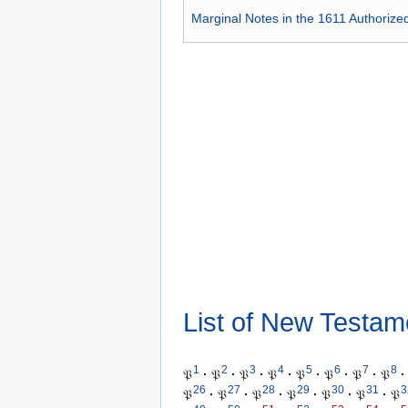
Marginal Notes in the 1611 Authorize
List of New Testam
1
2
3
4
5
6
7
8
𝔓
·
𝔓
·
𝔓
·
𝔓
·
𝔓
·
𝔓
·
𝔓
·
𝔓
·
26
27
28
29
30
31
3
𝔓
·
𝔓
·
𝔓
·
𝔓
·
𝔓
·
𝔓
·
𝔓