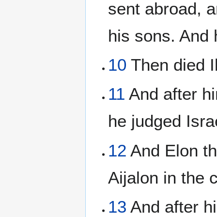
sent abroad, a
his sons. And 
10
Then died I
11
And after hi
he judged Isra
12
And Elon th
Aijalon in the 
13
And after hi