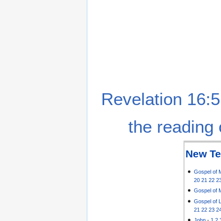
Revelation 16:5
the reading 
New Te
Gospel of 
20
21
22
2
Gospel of 
Gospel of 
21
22
23
2
John
-
1
2