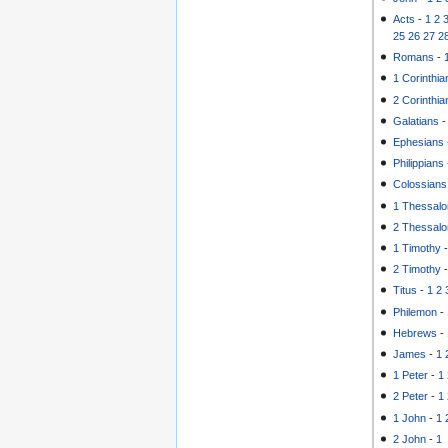
Acts
-
1
2
25
26
27
2
Romans
-
1 Corinthia
2 Corinthia
Galatians
Ephesians
Philippians
Colossians
1 Thessalo
2 Thessalo
1 Timothy
2 Timothy
Titus
-
1
2
Philemon
-
Hebrews
-
James
-
1
1 Peter
-
1
2 Peter
-
1
1 John
-
1
2 John
-
1