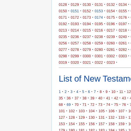
·
·
·
·
·
·
0128
0129
0130
0131
0132
0134
·
·
·
·
·
·
0150
0151
0152
0153
0154
0155
·
·
·
·
·
·
0171
0172
0173
0174
0175
0176
·
·
·
·
·
·
0192
0193
0194
0195
0196
0197
·
·
·
·
·
·
0213
0214
0215
0216
0217
0218
·
·
·
·
·
·
0235
0236
0237
0238
0239
0240
·
·
·
·
·
·
0256
0257
0258
0259
0260
0261
·
·
·
·
·
·
0277
0278
0279
0280
0281
0282
·
·
·
·
·
·
0298
0299
0300
0301
0302
0303
·
·
·
·
·
0319
0320
0321
0322
0323
List of New Testame
·
·
·
·
·
·
·
·
·
·
·
1
2
3
4
5
6
7
8
9
10
11
12
·
·
·
·
·
·
·
·
·
35
36
37
38
39
40
41
42
43
·
·
·
·
·
·
·
·
·
68
69
70
71
72
73
74
75
76
·
·
·
·
·
·
·
101
102
103
104
105
106
107
1
·
·
·
·
·
·
·
127
128
129
130
131
132
133
1
·
·
·
·
·
·
·
153
154
155
156
157
158
159
1
·
·
·
·
·
·
·
179
180
181
182
183
184
185
1