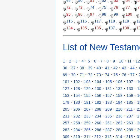
49
50
51
52
53
54
5
𝔓
·
𝔓
·
𝔓
·
𝔓
·
𝔓
·
𝔓
·
𝔓
72
73
74
75
76
77
7
𝔓
·
𝔓
·
𝔓
·
𝔓
·
𝔓
·
𝔓
·
𝔓
95
96
97
98
99
100
𝔓
·
𝔓
·
𝔓
·
𝔓
·
𝔓
·
𝔓
·
𝔓
115
116
117
118
119
1
𝔓
·
𝔓
·
𝔓
·
𝔓
·
𝔓
·
𝔓
134
135
136
137
138
1
𝔓
·
𝔓
·
𝔓
·
𝔓
·
𝔓
·
𝔓
List of New Testam
·
·
·
·
·
·
·
·
·
·
·
1
2
3
4
5
6
7
8
9
10
11
12
·
·
·
·
·
·
·
·
·
36
37
38
39
40
41
42
43
44
·
·
·
·
·
·
·
·
·
69
70
71
72
73
74
75
76
77
·
·
·
·
·
·
·
101
102
103
104
105
106
107
1
·
·
·
·
·
·
·
127
128
129
130
131
132
133
1
·
·
·
·
·
·
·
153
154
155
156
157
158
159
1
·
·
·
·
·
·
·
179
180
181
182
183
184
185
1
·
·
·
·
·
·
·
205
206
207
208
209
210
211
2
·
·
·
·
·
·
·
231
232
233
234
235
236
237
2
·
·
·
·
·
·
·
257
258
259
260
261
262
263
2
·
·
·
·
·
·
·
283
284
285
286
287
288
289
2
·
·
·
·
·
·
·
309
310
311
312
313
314
315
3