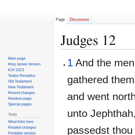
Page
Discussion
Judges 12
Jump
Jump
Main page
1
And the men
to
to
King James Version
KJV 2023
navigation
search
Textus Receptus
gathered them
Old Testament
New Testament
and went nort
Recent changes
Random page
Special pages
unto Jephthah
Tools
What links here
passedst thou 
Related changes
Printable version