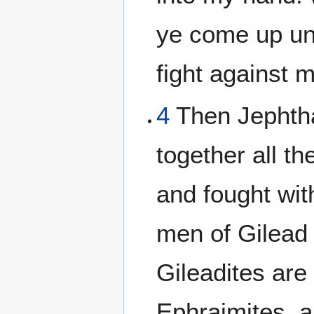
ye come up unt
fight against 
4
Then Jephth
together all t
and fought wit
men of Gilead
Gileadites are
Ephraimites, 