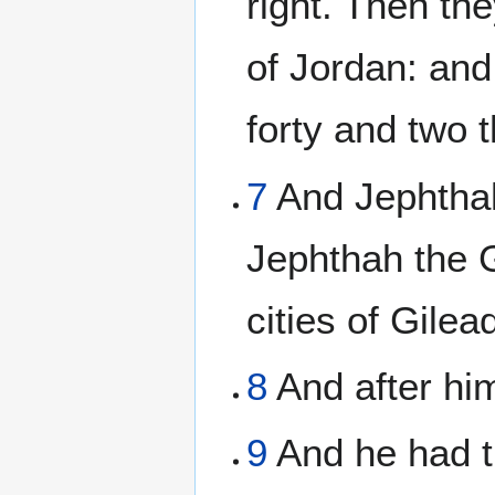
right. Then th
of Jordan: and 
forty and two 
7
And Jephthah
Jephthah the G
cities of Gilea
8
And after him
9
And he had t