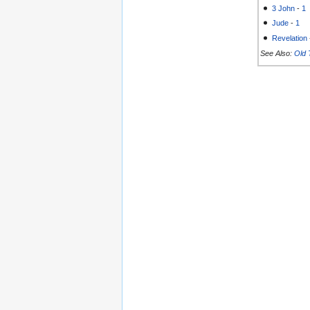
3 John
-
1
Jude
-
1
Revelation
See Also:
Old 