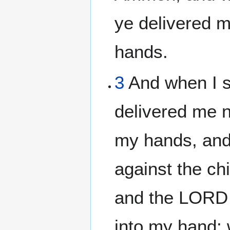
ye delivered me
hands.
3
And when I s
delivered me no
my hands, and
against the ch
and the LORD 
into my hand: 