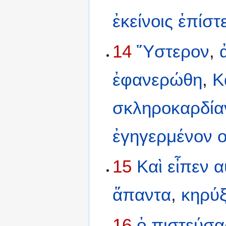
ἐκείνοις
ἐπίστ
14
Ὕστερον
,
ἐφανερώθη
,
Κ
σκληροκαρδία
ἐγηγερμένον
15
Καὶ
εἶπεν
α
ἅπαντα
,
κηρύξ
16
ὁ
πιστεύσα