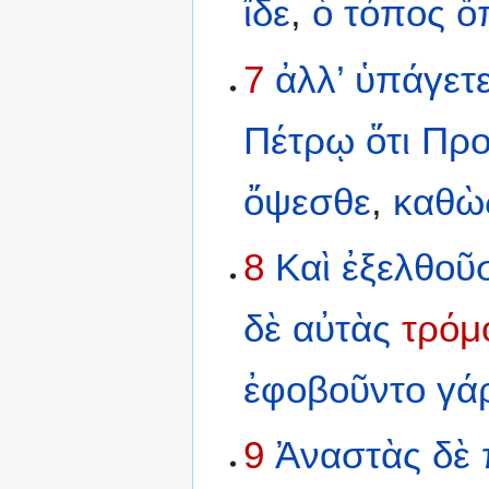
ἴδε
,
ὁ
τόπος
ὅ
7
ἀλλ’
ὑπάγετ
Πέτρῳ
ὅτι
Προ
ὄψεσθε
,
καθὼ
8
Καὶ
ἐξελθοῦ
δὲ
αὐτὰς
τρόμ
ἐφοβοῦντο
γά
9
Ἀναστὰς
δὲ