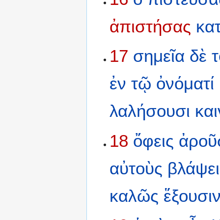
ἀπιστήσας
κα
17
σημεῖα
δὲ
τ
ἐν
τῷ
ὀνόματί
λαλήσουσι
και
18
ὄφεις
ἀροῦ
αὐτοὺς
βλάψει
καλῶς
ἕξουσι