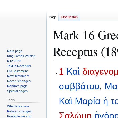
Page
Discussion
Mark 16 Gree
Receptus (18
Main page
King James Version
KJV 2023
Textus Receptus
Jump
Jump
1
Καὶ
διαγενο
Old Testament
to
to
New Testament
navigation
search
Recent changes
σαββάτου
,
Μα
Random page
Special pages
Καὶ
Μαρία
ἡ
τ
Tools
What links here
Related changes
Σαλώμη
ἠγόρ
Printable version