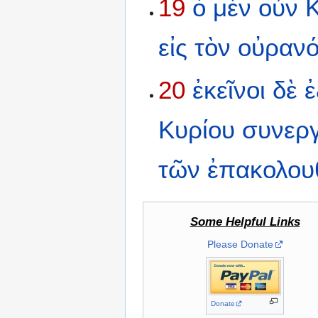
19
ὁ
μὲν
οὖν
εἰς
τὸν
οὐραν
20
ἐκεῖνοι
δὲ
ἐ
Κυρίου
συνερ
τῶν
ἐπακολου
Some Helpful Links
Please Donate
Donate