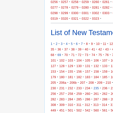
·
·
·
·
·
·
0256
0257
0258
0259
0260
0261
·
·
·
·
·
·
0277
0278
0279
0280
0281
0282
·
·
·
·
·
·
0298
0299
0300
0301
0302
0303
·
·
·
·
·
0319
0320
0321
0322
0323
List of New Testame
·
·
·
·
·
·
·
·
·
·
·
1
2
3
4
5
6
7
8
9
10
11
12
·
·
·
·
·
·
·
·
·
35
36
37
38
39
40
41
42
43
·
·
·
·
·
·
·
·
·
68
69
70
71
72
73
74
75
76
·
·
·
·
·
·
·
101
102
103
104
105
106
107
1
·
·
·
·
·
·
·
127
128
129
130
131
132
133
1
·
·
·
·
·
·
·
153
154
155
156
157
158
159
1
·
·
·
·
·
·
·
179
180
181
182
183
184
185
1
·
·
·
·
·
·
205
206a
206b
207
208
209
210
·
·
·
·
·
·
·
230
231
232
233
234
235
236
2
·
·
·
·
·
·
·
256
257
258
259
260
261
262
2
·
·
·
·
·
·
·
282
283
284
285
286
287
288
2
·
·
·
·
·
·
·
308
309
310
311
312
313
314
3
·
·
·
·
·
·
·
449
451
501
502
542
560
561
5