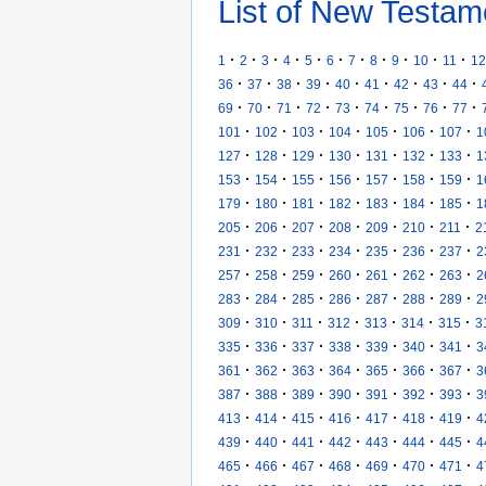
List of New Testam
·
·
·
·
·
·
·
·
·
·
·
1
2
3
4
5
6
7
8
9
10
11
12
·
·
·
·
·
·
·
·
·
36
37
38
39
40
41
42
43
44
·
·
·
·
·
·
·
·
·
69
70
71
72
73
74
75
76
77
·
·
·
·
·
·
·
101
102
103
104
105
106
107
1
·
·
·
·
·
·
·
127
128
129
130
131
132
133
1
·
·
·
·
·
·
·
153
154
155
156
157
158
159
1
·
·
·
·
·
·
·
179
180
181
182
183
184
185
1
·
·
·
·
·
·
·
205
206
207
208
209
210
211
2
·
·
·
·
·
·
·
231
232
233
234
235
236
237
2
·
·
·
·
·
·
·
257
258
259
260
261
262
263
2
·
·
·
·
·
·
·
283
284
285
286
287
288
289
2
·
·
·
·
·
·
·
309
310
311
312
313
314
315
3
·
·
·
·
·
·
·
335
336
337
338
339
340
341
3
·
·
·
·
·
·
·
361
362
363
364
365
366
367
3
·
·
·
·
·
·
·
387
388
389
390
391
392
393
3
·
·
·
·
·
·
·
413
414
415
416
417
418
419
4
·
·
·
·
·
·
·
439
440
441
442
443
444
445
4
·
·
·
·
·
·
·
465
466
467
468
469
470
471
4