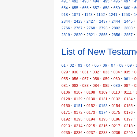
·
·
·
·
·
·
·
491
492
493
494
495
496
497
4
·
·
·
·
·
·
·
654
655
656
657
658
659
660
6
·
·
·
·
·
·
918
1071
1143
1152
1241
1253
1
·
·
·
·
·
·
2344
2423
2427
2437
2444
2445
·
·
·
·
·
·
2766
2767
2768
2793
2802
2803
·
·
·
·
·
·
2819
2820
2821
2855
2856
2857
List of New Testam
·
·
·
·
·
·
·
·
·
01
02
03
04
05
06
07
08
09
·
·
·
·
·
·
·
029
030
031
032
033
034
035
0
·
·
·
·
·
·
·
055
056
057
058
059
060
061
0
·
·
·
·
·
·
·
081
082
083
084
085
086
087
0
·
·
·
·
·
·
0106
0107
0108
0109
0110
0111
·
·
·
·
·
·
0128
0129
0130
0131
0132
0134
·
·
·
·
·
·
0150
0151
0152
0153
0154
0155
·
·
·
·
·
·
0171
0172
0173
0174
0175
0176
·
·
·
·
·
·
0192
0193
0194
0195
0196
0197
·
·
·
·
·
·
0213
0214
0215
0216
0217
0218
·
·
·
·
·
·
0235
0236
0237
0238
0239
0240