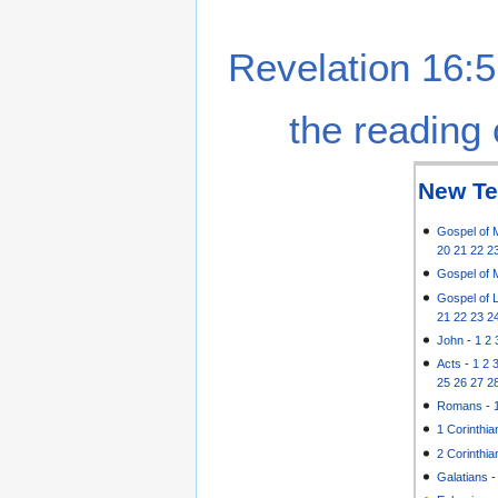
Revelation 16:5
the reading 
New Te
Gospel of 
20
21
22
2
Gospel of 
Gospel of 
21
22
23
2
John
-
1
2
Acts
-
1
2
25
26
27
2
Romans
-
1 Corinthia
2 Corinthia
Galatians