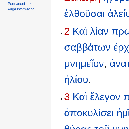
Permanent link
Page information
ἐλθοῦσαι
ἀλεί
2
Καὶ
λίαν
πρω
σαββάτων
ἔρχ
μνημεῖον
,
ἀνα
ἡλίου
.
3
Καὶ
ἔλεγον
ἀποκυλίσει
ἡμ
θύρας
τοῦ
μνη