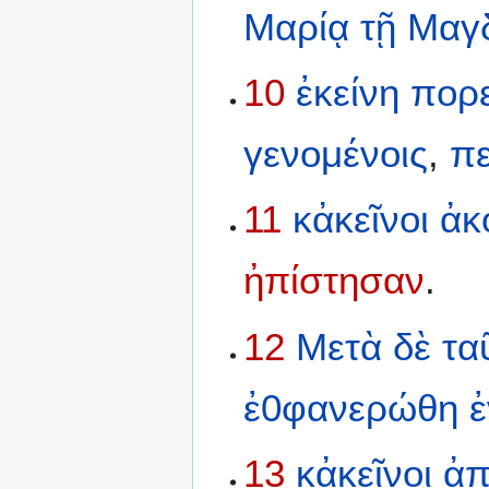
Μαρίᾳ
τῇ
Μαγ
10
ἐκείνη
πορ
γενομένοις
,
π
11
κἀκεῖνοι
ἀκ
ἠπίστησαν
.
12
Μετὰ
δὲ
τα
ἐ0φανερώθη
ἐ
13
κἀκεῖνοι
ἀπ