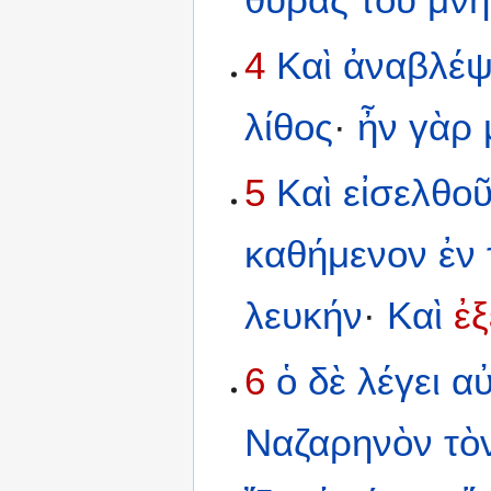
4
Καὶ
ἀναβλέψ
λίθος
·
ἦν
γὰρ
5
Καὶ
εἰσελθο
καθήμενον
ἐν
λευκήν
·
Καὶ
ἐ
6
ὁ
δὲ
λέγει
αὐ
Ναζαρηνὸν
τὸ