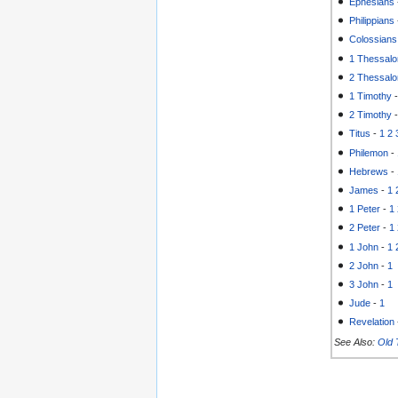
Ephesians
Philippians
Colossians
1 Thessalo
2 Thessalo
1 Timothy
2 Timothy
Titus
-
1
2
Philemon
-
Hebrews
-
James
-
1
1 Peter
-
1
2 Peter
-
1
1 John
-
1
2 John
-
1
3 John
-
1
Jude
-
1
Revelation
See Also:
Old 