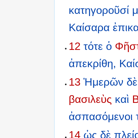
κατηγοροῦσί
μ
Καίσαρα
ἐπικ
12
τότε
ὁ
Φῆσ
ἀπεκρίθη,
Καί
13
Ἡμερῶν
δὲ
βασιλεὺς
καὶ
Β
ἀσπασόμενοι
14
ὡς
δὲ
πλεί