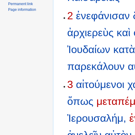
Permanent link
Page information
2
ἐνεφάνισαν
ἀρχιερεὺς
καὶ
Ἰουδαίων
κατ
παρεκάλουν
α
3
αἰτούμενοι
χ
ὅπως
μεταπέμ
Ἰερουσαλήμ,
ἐ
ἀνελεῖν
αὐτὸν