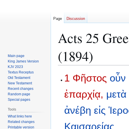
Page
Discussion
Acts 25 Gree
(1894)
Main page
King James Version
KJV 2023
Textus Receptus
Jump
Jump
1
Φῆστος
οὖν
Old Testament
to
to
New Testament
navigation
search
Recent changes
ἐπαρχίᾳ,
μετὰ
Random page
Special pages
ἀνέβη
εἰς
Ἱερ
Tools
What links here
Related changes
Καισαρείας
Printable version