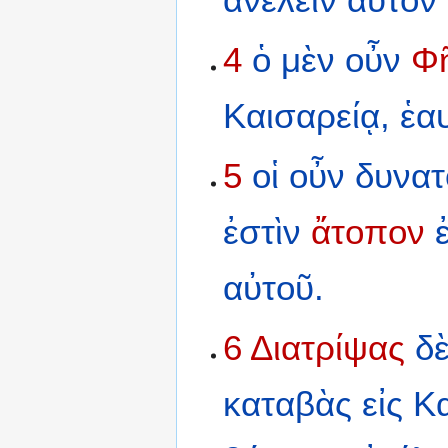
4
ὁ
μὲν
οὖν
Φ
Καισαρείᾳ,
ἑα
5
οἱ
οὖν
δυνατ
ἐστὶν
ἄτοπον
αὐτοῦ.
6
Διατρίψας
δ
καταβὰς
εἰς
Κα