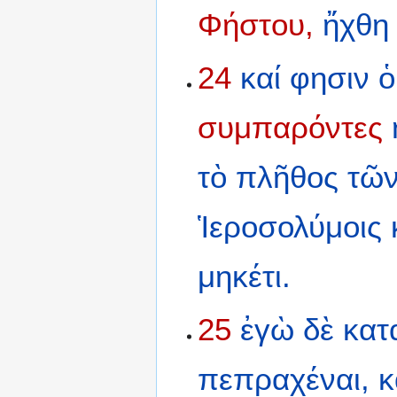
Φήστου,
ἤχθη
24
καί
φησιν
ὁ
συμπαρόντες
τὸ
πλῆθος
τῶ
Ἱεροσολύμοις
μηκέτι.
25
ἐγὼ
δὲ
κατ
πεπραχέναι,
κ