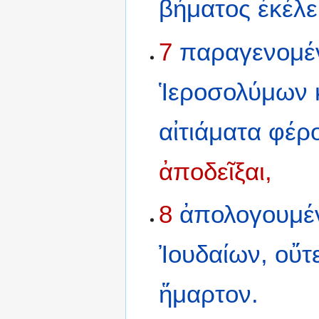
βήματος
ἐκέλ
7
παραγενομέ
Ἱεροσολύμων
αἰτιάματα
φέρ
ἀποδεῖξαι,
8
ἀπολογουμέ
Ἰουδαίων,
οὔτ
ἥμαρτον.