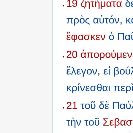
19
ζητήματα
δ
πρὸς
αὐτόν,
κ
ἔφασκεν
ὁ
Πα
20
ἀπορούμεν
ἔλεγον,
εἰ
βού
κρίνεσθαι
περ
21
τοῦ
δὲ
Παύ
τὴν
τοῦ
Σεβασ