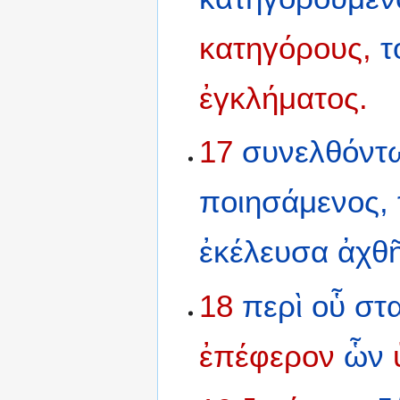
κατηγόρους,
τ
ἐγκλήματος.
17
συνελθόντ
ποιησάμενος,
ἐκέλευσα
ἀχθ
18
περὶ
οὗ
στ
ἐπέφερον
ὧν