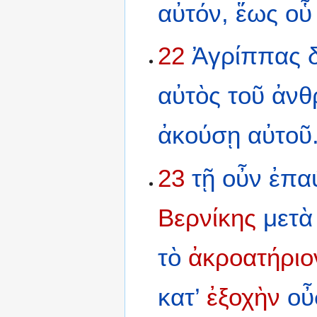
αὐτόν,
ἕως
οὗ
22
Ἀγρίππας
αὐτὸς
τοῦ
ἀνθ
ἀκούσῃ
αὐτοῦ
23
τῇ
οὖν
ἐπα
Βερνίκης
μετὰ
τὸ
ἀκροατήριο
κατ’
ἐξοχὴν
οὖ