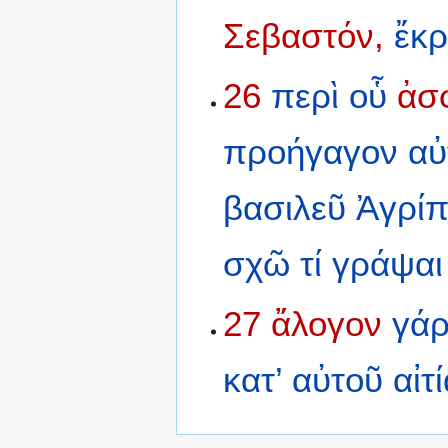
Σεβαστόν,
ἔκρ
26
περὶ
οὗ
ἀσ
προήγαγον
αὐ
βασιλεῦ
Ἀγρί
σχῶ
τί
γράψαι
27
ἄλογον
γά
κατ’
αὐτοῦ
αἰτ