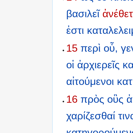
βασιλεῖ
ἀνέθε
ἐστι
καταλελε
15
περὶ
οὗ,
γε
οἱ
ἀρχιερεῖς
κα
αἰτούμενοι
κατ
16
πρὸς
οὓς
ἀ
χαρίζεσθαί
τιν
κατηγορούμεν