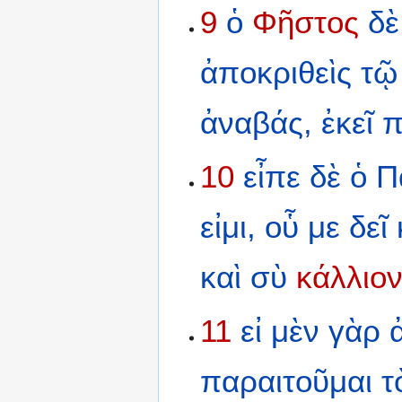
9
ὁ
Φῆστος
δὲ
ἀποκριθεὶς
τῷ
ἀναβάς,
ἐκεῖ
π
10
εἶπε
δὲ
ὁ
Π
εἰμι,
οὗ
με
δεῖ
καὶ
σὺ
κάλλιο
11
εἰ
μὲν
γὰρ
παραιτοῦμαι
τ