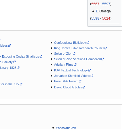
(
5567
-
5597
)
Ω
Omega
(
5598
-
5624
)
Confessional Bibliology
Videos
King James Bible Research Council
Scion of Zion
 - Exposing Codex Sinaiticus
Scion of Zion Versions Compared
le Society
Adullam Films
ionary 1828
KJV Textual Technology
Jonathan Sheffield Videos
Pure Bible Forum
ter in the KJV
David Cloud Articles
Ephesians 3:9