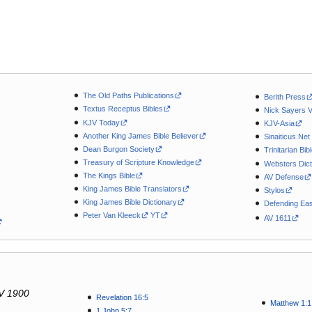
The Old Paths Publications
Berith Press
Textus Receptus Bibles
Nick Sayers 
KJV Today
KJV-Asia
Another King James Bible Believer
Sinaiticus.Net
Dean Burgon Society
Trinitarian Bib
Treasury of Scripture Knowledge
Websters Dict
The Kings Bible
AV Defense
King James Bible Translators
Stylos
King James Bible Dictionary
Defending Eas
Peter Van Kleeck
YT
AV 1611
V 1900
Revelation 16:5
Matthew 1:1
1 John 5:7