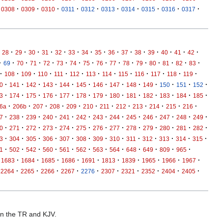
·
·
·
·
·
·
·
·
·
·
0308
0309
0310
0311
0312
0313
0314
0315
0316
0317
·
·
·
·
·
·
·
·
·
·
·
·
·
·
·
28
29
30
31
32
33
34
35
36
37
38
39
40
41
42
·
·
·
·
·
·
·
·
·
·
·
·
·
·
·
·
69
70
71
72
73
74
75
76
77
78
79
80
81
82
83
·
·
·
·
·
·
·
·
·
·
·
·
·
108
109
110
111
112
113
114
115
116
117
118
119
·
·
·
·
·
·
·
·
·
·
·
·
·
0
141
142
143
144
145
146
147
148
149
150
151
152
·
·
·
·
·
·
·
·
·
·
·
·
·
3
174
175
176
177
178
179
180
181
182
183
184
185
·
·
·
·
·
·
·
·
·
·
·
·
6a
206b
207
208
209
210
211
212
213
214
215
216
·
·
·
·
·
·
·
·
·
·
·
·
·
7
238
239
240
241
242
243
244
245
246
247
248
249
·
·
·
·
·
·
·
·
·
·
·
·
·
0
271
272
273
274
275
276
277
278
279
280
281
282
·
·
·
·
·
·
·
·
·
·
·
·
·
3
304
305
306
307
308
309
310
311
312
313
314
315
·
·
·
·
·
·
·
·
·
·
·
·
1
502
542
560
561
562
563
564
648
649
809
965
·
·
·
·
·
·
·
·
·
·
1683
1684
1685
1686
1691
1813
1839
1965
1966
1967
·
·
·
·
·
·
·
·
·
·
2264
2265
2266
2267
2276
2307
2321
2352
2404
2405
 in the TR and KJV.