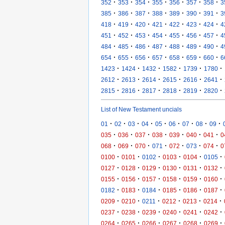
·
·
·
·
·
·
·
352
353
354
355
356
357
358
3
·
·
·
·
·
·
·
385
386
387
388
389
390
391
3
·
·
·
·
·
·
·
418
419
420
421
422
423
424
4
·
·
·
·
·
·
·
451
452
453
454
455
456
457
4
·
·
·
·
·
·
·
484
485
486
487
488
489
490
4
·
·
·
·
·
·
·
654
655
656
657
658
659
660
6
·
·
·
·
·
·
1423
1424
1432
1582
1739
1780
·
·
·
·
·
·
2612
2613
2614
2615
2616
2641
·
·
·
·
·
·
2815
2816
2817
2818
2819
2820
List of New Testament uncials
·
·
·
·
·
·
·
·
·
01
02
03
04
05
06
07
08
09
·
·
·
·
·
·
·
035
036
037
038
039
040
041
0
·
·
·
·
·
·
·
068
069
070
071
072
073
074
0
·
·
·
·
·
·
0100
0101
0102
0103
0104
0105
·
·
·
·
·
·
0127
0128
0129
0130
0131
0132
·
·
·
·
·
·
0155
0156
0157
0158
0159
0160
·
·
·
·
·
·
0182
0183
0184
0185
0186
0187
·
·
·
·
·
·
0209
0210
0211
0212
0213
0214
·
·
·
·
·
·
0237
0238
0239
0240
0241
0242
·
·
·
·
·
·
0264
0265
0266
0267
0268
0269