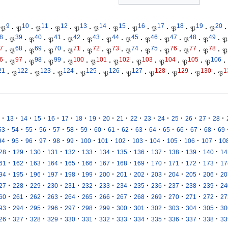
9
10
11
12
13
14
15
16
17
18
19
20
𝔓
·
𝔓
·
𝔓
·
𝔓
·
𝔓
·
𝔓
·
𝔓
·
𝔓
·
𝔓
·
𝔓
·
𝔓
·
𝔓
·
8
39
40
41
42
43
44
45
46
47
48
49
·
𝔓
·
𝔓
·
𝔓
·
𝔓
·
𝔓
·
𝔓
·
𝔓
·
𝔓
·
𝔓
·
𝔓
·
𝔓
·
𝔓
7
68
69
70
71
72
73
74
75
76
77
78
·
𝔓
·
𝔓
·
𝔓
·
𝔓
·
𝔓
·
𝔓
·
𝔓
·
𝔓
·
𝔓
·
𝔓
·
𝔓
·
𝔓
6
97
98
99
100
101
102
103
104
105
106
·
𝔓
·
𝔓
·
𝔓
·
𝔓
·
𝔓
·
𝔓
·
𝔓
·
𝔓
·
𝔓
·
𝔓
·
21
122
123
124
125
126
127
128
129
130
1
·
𝔓
·
𝔓
·
𝔓
·
𝔓
·
𝔓
·
𝔓
·
𝔓
·
𝔓
·
𝔓
·
𝔓
·
·
·
·
·
·
·
·
·
·
·
·
·
·
·
·
·
13
14
15
16
17
18
19
20
21
22
23
24
25
26
27
28
·
·
·
·
·
·
·
·
·
·
·
·
·
·
·
·
53
54
55
56
57
58
59
60
61
62
63
64
65
66
67
68
69
·
·
·
·
·
·
·
·
·
·
·
·
·
·
94
95
96
97
98
99
100
101
102
103
104
105
106
107
10
·
·
·
·
·
·
·
·
·
·
·
·
·
28
129
130
131
132
133
134
135
136
137
138
139
140
14
·
·
·
·
·
·
·
·
·
·
·
·
·
61
162
163
164
165
166
167
168
169
170
171
172
173
17
·
·
·
·
·
·
·
·
·
·
·
·
·
94
195
196
197
198
199
200
201
202
203
204
205
206
20
·
·
·
·
·
·
·
·
·
·
·
·
·
27
228
229
230
231
232
233
234
235
236
237
238
239
24
·
·
·
·
·
·
·
·
·
·
·
·
·
60
261
262
263
264
265
266
267
268
269
270
271
272
27
·
·
·
·
·
·
·
·
·
·
·
·
·
93
294
295
296
297
298
299
300
301
302
303
304
305
30
·
·
·
·
·
·
·
·
·
·
·
·
·
26
327
328
329
330
331
332
333
334
335
336
337
338
33