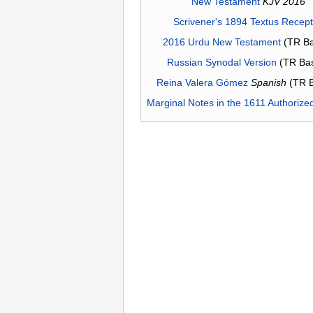
New Testament
KJV 2016
Scrivener's 1894 Textus Recep
2016 Urdu New Testament
(TR Ba
Russian Synodal Version
(TR Ba
Reina Valera Gómez
Spanish
(TR 
Marginal Notes in the 1611 Authorize