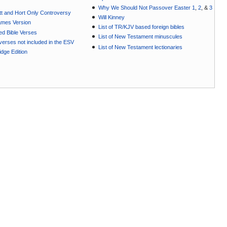
Why We Should Not Passover Easter 1
,
2
, &
3
t and Hort Only Controversy
Will Kinney
ames Version
List of TR/KJV based foreign bibles
ted Bible Verses
List of New Testament minuscules
e verses not included in the ESV
List of New Testament lectionaries
dge Edition