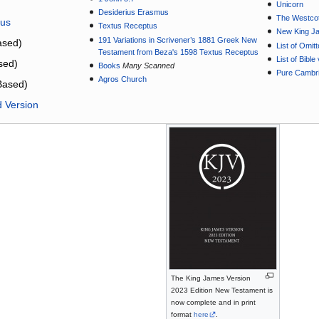
Unicorn
Desiderius Erasmus
The Westcot
tus
Textus Receptus
New King J
191 Variations in Scrivener’s 1881 Greek New
sed)
List of Omit
Testament from Beza's 1598 Textus Receptus
List of Bibl
sed)
Books
Many Scanned
Pure Cambri
Agros Church
Based)
d Version
The King James Version
2023 Edition New Testament is
now complete and in print
format
here
.