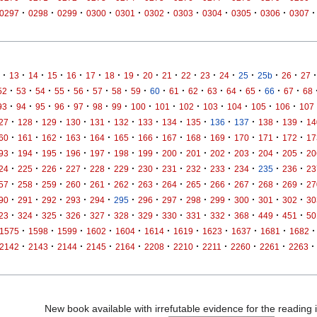
·
·
·
·
·
·
·
·
·
·
·
0297
0298
0299
0300
0301
0302
0303
0304
0305
0306
0307
·
·
·
·
·
·
·
·
·
·
·
·
·
·
·
·
·
13
14
15
16
17
18
19
20
21
22
23
24
25
25b
26
27
·
·
·
·
·
·
·
·
·
·
·
·
·
·
·
·
52
53
54
55
56
57
58
59
60
61
62
63
64
65
66
67
68
·
·
·
·
·
·
·
·
·
·
·
·
·
·
93
94
95
96
97
98
99
100
101
102
103
104
105
106
107
·
·
·
·
·
·
·
·
·
·
·
·
·
27
128
129
130
131
132
133
134
135
136
137
138
139
14
·
·
·
·
·
·
·
·
·
·
·
·
·
60
161
162
163
164
165
166
167
168
169
170
171
172
17
·
·
·
·
·
·
·
·
·
·
·
·
·
93
194
195
196
197
198
199
200
201
202
203
204
205
20
·
·
·
·
·
·
·
·
·
·
·
·
·
24
225
226
227
228
229
230
231
232
233
234
235
236
23
·
·
·
·
·
·
·
·
·
·
·
·
·
57
258
259
260
261
262
263
264
265
266
267
268
269
27
·
·
·
·
·
·
·
·
·
·
·
·
·
90
291
292
293
294
295
296
297
298
299
300
301
302
30
·
·
·
·
·
·
·
·
·
·
·
·
·
23
324
325
326
327
328
329
330
331
332
368
449
451
50
·
·
·
·
·
·
·
·
·
·
·
1575
1598
1599
1602
1604
1614
1619
1623
1637
1681
1682
·
·
·
·
·
·
·
·
·
·
·
2142
2143
2144
2145
2164
2208
2210
2211
2260
2261
2263
New book available with irrefutable evidence for the reading