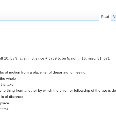
Read
V
ff 10, by 9, at 9, in 6, since + 3739 5, on 5, not tr. 16, misc. 31; 671
bs of motion from a place i.e. of departing, of fleeing, ...
 the whole
t is taken
 one thing from another by which the union or fellowship of the two is d
 is of distance
 place
f time