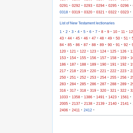
·
·
·
·
·
·
0291
0292
0293
0294
0295
0296
·
·
·
·
·
·
0318
0319
0320
0321
0322
0323
List of New Testament lectionaries
·
·
·
·
·
·
·
·
·
·
·
1
2
3
4
5
6
7
8
9
10
11
12
·
·
·
·
·
·
·
·
·
43
44
45
46
47
48
49
50
51
·
·
·
·
·
·
·
·
·
84
85
86
87
88
89
90
91
92
·
·
·
·
·
·
·
120
121
122
123
124
125
126
1
·
·
·
·
·
·
·
153
154
155
156
157
158
159
1
·
·
·
·
·
·
·
186
187
188
189
190
191
192
1
·
·
·
·
·
·
·
217
218
219
220
221
222
223
2
·
·
·
·
·
·
·
250
251
252
253
254
255
256
2
·
·
·
·
·
·
·
283
284
285
286
287
288
289
2
·
·
·
·
·
·
·
316
317
318
319
320
321
322
3
·
·
·
·
·
·
1033
1358
1386
1491
1423
1561
·
·
·
·
·
·
2005
2137
2138
2139
2140
2141
·
·
·
2406
2411
2412