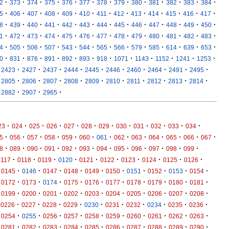
·
·
·
·
·
·
·
·
·
·
·
·
·
2
373
374
375
376
377
378
379
380
381
382
383
384
·
·
·
·
·
·
·
·
·
·
·
·
·
5
406
407
408
409
410
411
412
413
414
415
416
417
·
·
·
·
·
·
·
·
·
·
·
·
·
8
439
440
441
442
443
444
445
446
447
448
449
450
·
·
·
·
·
·
·
·
·
·
·
·
·
1
472
473
474
475
476
477
478
479
480
481
482
483
·
·
·
·
·
·
·
·
·
·
·
·
·
4
505
506
507
543
544
565
566
579
585
614
639
653
·
·
·
·
·
·
·
·
·
·
·
·
0
831
876
891
892
893
918
1071
1143
1152
1241
1253
·
·
·
·
·
·
·
·
·
·
2423
2427
2437
2444
2445
2446
2460
2464
2491
2495
·
·
·
·
·
·
·
·
·
·
2805
2806
2807
2808
2809
2810
2811
2812
2813
2814
·
·
·
2882
2907
2965
·
·
·
·
·
·
·
·
·
·
·
·
23
024
025
026
027
028
029
030
031
032
033
034
·
·
·
·
·
·
·
·
·
·
·
·
·
5
056
057
058
059
060
061
062
063
064
065
066
067
·
·
·
·
·
·
·
·
·
·
·
·
8
089
090
091
092
093
094
095
096
097
098
099
·
·
·
·
·
·
·
·
·
·
0117
0118
0119
0120
0121
0122
0123
0124
0125
0126
·
·
·
·
·
·
·
·
·
·
0145
0146
0147
0148
0149
0150
0151
0152
0153
0154
·
·
·
·
·
·
·
·
·
·
0172
0173
0174
0175
0176
0177
0178
0179
0180
0181
·
·
·
·
·
·
·
·
·
·
0199
0200
0201
0202
0203
0204
0205
0206
0207
0208
·
·
·
·
·
·
·
·
·
·
0226
0227
0228
0229
0230
0231
0232
0234
0235
0236
·
·
·
·
·
·
·
·
·
·
0254
0255
0256
0257
0258
0259
0260
0261
0262
0263
·
·
·
·
·
·
·
·
·
·
0281
0282
0283
0284
0285
0286
0287
0288
0289
0290