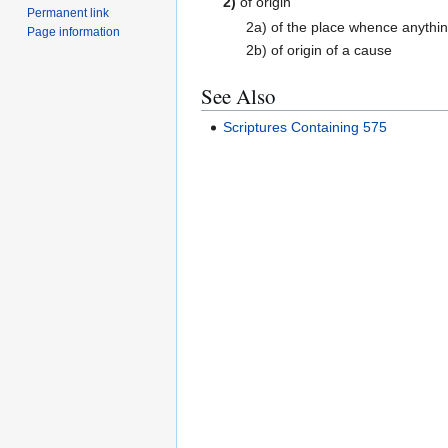
2)
of origin
Permanent link
2a) of the place whence anything
Page information
2b) of origin of a cause
See Also
Scriptures Containing 575