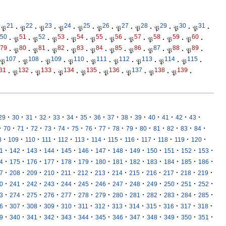
21
22
23
24
25
26
27
28
29
30
31
𝔓
·
𝔓
·
𝔓
·
𝔓
·
𝔓
·
𝔓
·
𝔓
·
𝔓
·
𝔓
·
𝔓
·
𝔓
·
50
51
52
53
54
55
56
57
58
59
60
·
𝔓
·
𝔓
·
𝔓
·
𝔓
·
𝔓
·
𝔓
·
𝔓
·
𝔓
·
𝔓
·
𝔓
·
79
80
81
82
83
84
85
86
87
88
89
·
𝔓
·
𝔓
·
𝔓
·
𝔓
·
𝔓
·
𝔓
·
𝔓
·
𝔓
·
𝔓
·
𝔓
·
107
108
109
110
111
112
113
114
115
𝔓
·
𝔓
·
𝔓
·
𝔓
·
𝔓
·
𝔓
·
𝔓
·
𝔓
·
𝔓
·
31
132
133
134
135
136
137
138
139
·
𝔓
·
𝔓
·
𝔓
·
𝔓
·
𝔓
·
𝔓
·
𝔓
·
𝔓
·
·
·
·
·
·
·
·
·
·
·
·
·
·
·
·
29
30
31
32
33
34
35
36
37
38
39
40
41
42
43
·
·
·
·
·
·
·
·
·
·
·
·
·
·
·
·
70
71
72
73
74
75
76
77
78
79
80
81
82
83
84
·
·
·
·
·
·
·
·
·
·
·
·
·
8
109
110
111
112
113
114
115
116
117
118
119
120
·
·
·
·
·
·
·
·
·
·
·
·
·
1
142
143
144
145
146
147
148
149
150
151
152
153
·
·
·
·
·
·
·
·
·
·
·
·
·
4
175
176
177
178
179
180
181
182
183
184
185
186
·
·
·
·
·
·
·
·
·
·
·
·
·
7
208
209
210
211
212
213
214
215
216
217
218
219
·
·
·
·
·
·
·
·
·
·
·
·
·
0
241
242
243
244
245
246
247
248
249
250
251
252
·
·
·
·
·
·
·
·
·
·
·
·
·
3
274
275
276
277
278
279
280
281
282
283
284
285
·
·
·
·
·
·
·
·
·
·
·
·
·
6
307
308
309
310
311
312
313
314
315
316
317
318
·
·
·
·
·
·
·
·
·
·
·
·
·
9
340
341
342
343
344
345
346
347
348
349
350
351