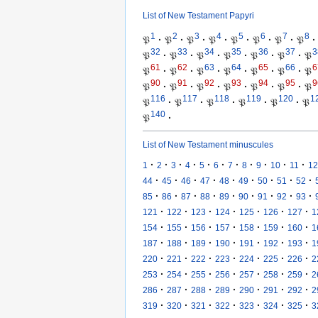
List of New Testament Papyri
1
2
3
4
5
6
7
8
𝔓
·
𝔓
·
𝔓
·
𝔓
·
𝔓
·
𝔓
·
𝔓
·
𝔓
·
32
33
34
35
36
37
3
𝔓
·
𝔓
·
𝔓
·
𝔓
·
𝔓
·
𝔓
·
𝔓
61
62
63
64
65
66
6
𝔓
·
𝔓
·
𝔓
·
𝔓
·
𝔓
·
𝔓
·
𝔓
90
91
92
93
94
95
9
𝔓
·
𝔓
·
𝔓
·
𝔓
·
𝔓
·
𝔓
·
𝔓
116
117
118
119
120
1
𝔓
·
𝔓
·
𝔓
·
𝔓
·
𝔓
·
𝔓
140
𝔓
·
List of New Testament minuscules
·
·
·
·
·
·
·
·
·
·
·
1
2
3
4
5
6
7
8
9
10
11
12
·
·
·
·
·
·
·
·
·
44
45
46
47
48
49
50
51
52
·
·
·
·
·
·
·
·
·
85
86
87
88
89
90
91
92
93
·
·
·
·
·
·
·
121
122
123
124
125
126
127
1
·
·
·
·
·
·
·
154
155
156
157
158
159
160
1
·
·
·
·
·
·
·
187
188
189
190
191
192
193
1
·
·
·
·
·
·
·
220
221
222
223
224
225
226
2
·
·
·
·
·
·
·
253
254
255
256
257
258
259
2
·
·
·
·
·
·
·
286
287
288
289
290
291
292
2
·
·
·
·
·
·
·
319
320
321
322
323
324
325
3