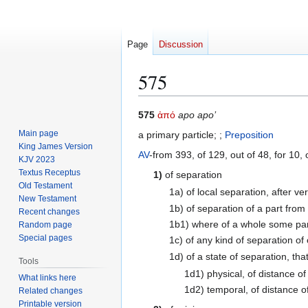
Page
Discussion
575
Jump
Jump
575
ἀπό
apo apo’
to
to
Main page
a primary particle; ;
Preposition
navigation
search
King James Version
AV
-from 393, of 129, out of 48, for 10, o
KJV 2023
Textus Receptus
1)
of separation
Old Testament
1a) of local separation, after ver
New Testament
1b) of separation of a part from
Recent changes
1b1) where of a whole some par
Random page
Special pages
1c) of any kind of separation of
1d) of a state of separation, that
Tools
1d1) physical, of distance of
What links here
1d2) temporal, of distance o
Related changes
Printable version