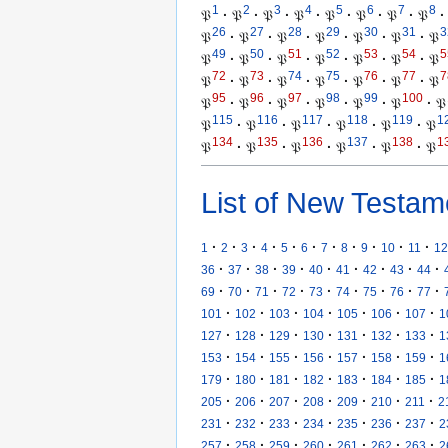
1
2
3
4
5
6
7
8
𝔓
·
𝔓
·
𝔓
·
𝔓
·
𝔓
·
𝔓
·
𝔓
·
𝔓
·
26
27
28
29
30
31
3
𝔓
·
𝔓
·
𝔓
·
𝔓
·
𝔓
·
𝔓
·
𝔓
49
50
51
52
53
54
5
𝔓
·
𝔓
·
𝔓
·
𝔓
·
𝔓
·
𝔓
·
𝔓
72
73
74
75
76
77
7
𝔓
·
𝔓
·
𝔓
·
𝔓
·
𝔓
·
𝔓
·
𝔓
95
96
97
98
99
100
𝔓
·
𝔓
·
𝔓
·
𝔓
·
𝔓
·
𝔓
·
𝔓
115
116
117
118
119
1
𝔓
·
𝔓
·
𝔓
·
𝔓
·
𝔓
·
𝔓
134
135
136
137
138
1
𝔓
·
𝔓
·
𝔓
·
𝔓
·
𝔓
·
𝔓
List of New Testam
·
·
·
·
·
·
·
·
·
·
·
1
2
3
4
5
6
7
8
9
10
11
12
·
·
·
·
·
·
·
·
·
36
37
38
39
40
41
42
43
44
·
·
·
·
·
·
·
·
·
69
70
71
72
73
74
75
76
77
·
·
·
·
·
·
·
101
102
103
104
105
106
107
1
·
·
·
·
·
·
·
127
128
129
130
131
132
133
1
·
·
·
·
·
·
·
153
154
155
156
157
158
159
1
·
·
·
·
·
·
·
179
180
181
182
183
184
185
1
·
·
·
·
·
·
·
205
206
207
208
209
210
211
2
·
·
·
·
·
·
·
231
232
233
234
235
236
237
2
·
·
·
·
·
·
·
257
258
259
260
261
262
263
2