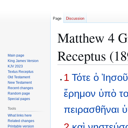
Page
Discussion
Matthew 4 Gr
Receptus (18
Main page
King James Version
KJV 2023
Textus Receptus
Jump
Jump
1
Τότε
ὁ
Ἰησοῦ
Old Testament
to
to
New Testament
navigation
search
Recent changes
ἔρημον
ὑπὸ
τ
Random page
Special pages
πειρασθῆναι
Tools
What links here
Related changes
2
καὶ
νηστεύσ
Printable version