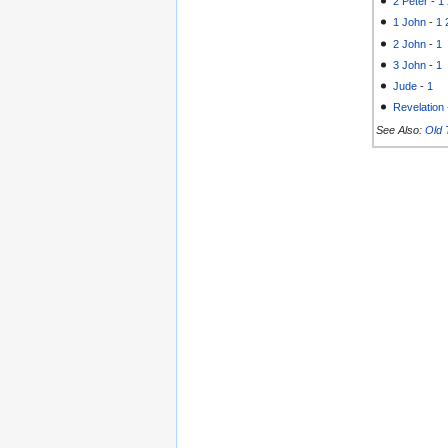
2 Peter
-
1
1 John
-
1
2 John
-
1
3 John
-
1
Jude
-
1
Revelation
See Also:
Old 