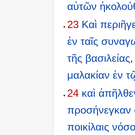
αὐτῶν
ἠκολού
23
Καὶ
περιῆγ
ἐν
ταῖς
συναγ
τῆς
βασιλείας
μαλακίαν
ἐν
τ
24
καὶ
ἀπῆλθε
προσήνεγκαν
ποικίλαις
νόσο