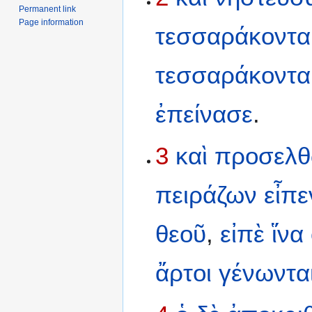
Permanent link
Page information
τεσσαράκοντα
τεσσαράκοντα
ἐπείνασε
.
3
καὶ
προσελ
πειράζων
εἶπε
θεοῦ
,
εἰπὲ
ἵνα
ἄρτοι
γένωντα