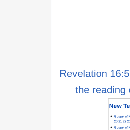
Revelation 16:5
the reading 
New Te
Gospel of 
20
21
22
2
Gospel of 