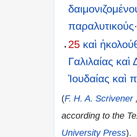
δαιμονιζομένο
παραλυτικούς
25
καὶ
ἠκολού
Γαλιλαίας
καὶ
Ἰουδαίας
καὶ
π
(
F. H. A. Scrivener
according to the Te
University Press
).