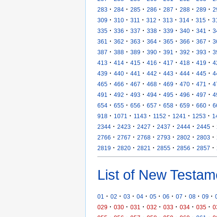
·
·
·
·
·
·
·
283
284
285
286
287
288
289
2
·
·
·
·
·
·
·
309
310
311
312
313
314
315
3
·
·
·
·
·
·
·
335
336
337
338
339
340
341
3
·
·
·
·
·
·
·
361
362
363
364
365
366
367
3
·
·
·
·
·
·
·
387
388
389
390
391
392
393
3
·
·
·
·
·
·
·
413
414
415
416
417
418
419
4
·
·
·
·
·
·
·
439
440
441
442
443
444
445
4
·
·
·
·
·
·
·
465
466
467
468
469
470
471
4
·
·
·
·
·
·
·
491
492
493
494
495
496
497
4
·
·
·
·
·
·
·
654
655
656
657
658
659
660
6
·
·
·
·
·
·
918
1071
1143
1152
1241
1253
1
·
·
·
·
·
·
2344
2423
2427
2437
2444
2445
·
·
·
·
·
·
2766
2767
2768
2793
2802
2803
·
·
·
·
·
·
2819
2820
2821
2855
2856
2857
List of New Testam
·
·
·
·
·
·
·
·
·
01
02
03
04
05
06
07
08
09
·
·
·
·
·
·
·
029
030
031
032
033
034
035
0