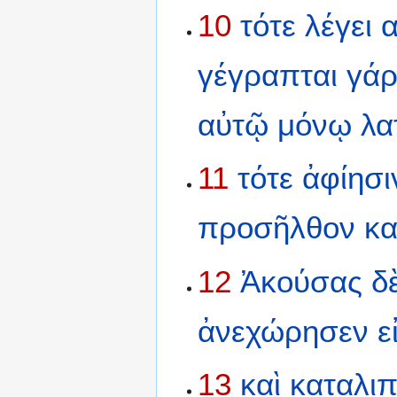
10
τότε
λέγει
γέγραπται
γά
αὐτῷ
μόνῳ
λα
11
τότε
ἀφίησι
προσῆλθον
κα
12
Ἀκούσας
δ
ἀνεχώρησεν
ε
13
καὶ
καταλι