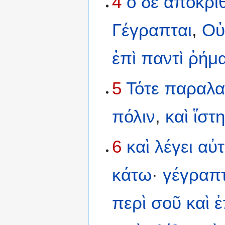
4
ὁ
δὲ
ἀποκριθ
Γέγραπται
,
Οὐ
ἐπὶ
παντὶ
ῥήμα
5
Τότε
παραλα
πόλιν
,
καὶ
ἵστ
6
καὶ
λέγει
αὐ
κάτω
·
γέγραπτ
περὶ
σοῦ
καὶ
ἐ