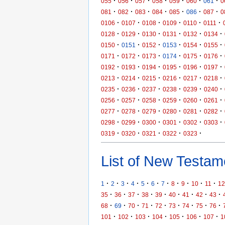
·
·
·
·
·
·
·
055
056
057
058
059
060
061
0
·
·
·
·
·
·
·
081
082
083
084
085
086
087
0
·
·
·
·
·
·
0106
0107
0108
0109
0110
0111
·
·
·
·
·
·
0128
0129
0130
0131
0132
0134
·
·
·
·
·
·
0150
0151
0152
0153
0154
0155
·
·
·
·
·
·
0171
0172
0173
0174
0175
0176
·
·
·
·
·
·
0192
0193
0194
0195
0196
0197
·
·
·
·
·
·
0213
0214
0215
0216
0217
0218
·
·
·
·
·
·
0235
0236
0237
0238
0239
0240
·
·
·
·
·
·
0256
0257
0258
0259
0260
0261
·
·
·
·
·
·
0277
0278
0279
0280
0281
0282
·
·
·
·
·
·
0298
0299
0300
0301
0302
0303
·
·
·
·
·
0319
0320
0321
0322
0323
List of New Testame
·
·
·
·
·
·
·
·
·
·
·
1
2
3
4
5
6
7
8
9
10
11
12
·
·
·
·
·
·
·
·
·
35
36
37
38
39
40
41
42
43
·
·
·
·
·
·
·
·
·
68
69
70
71
72
73
74
75
76
·
·
·
·
·
·
·
101
102
103
104
105
106
107
1