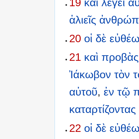
19
καὶ
λέγει
αὐ
ἁλιεῖς
ἀνθρώ
20
οἱ
δὲ
εὐθέ
21
καὶ
προβὰς
Ἰάκωβον
τὸν
τ
αὐτοῦ
,
ἐν
τῷ
καταρτίζοντας
22
οἱ
δὲ
εὐθέ