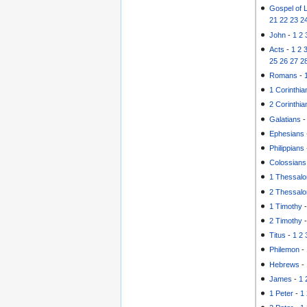
Gospel of 
21
22
23
2
John
-
1
2
Acts
-
1
2
25
26
27
2
Romans
-
1 Corinthia
2 Corinthia
Galatians
Ephesians
Philippians
Colossians
1 Thessalo
2 Thessalo
1 Timothy
2 Timothy
Titus
-
1
2
Philemon
-
Hebrews
-
James
-
1
1 Peter
-
1