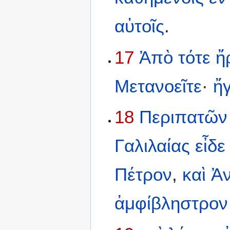
αὐτοῖς
.
17
Ἀπὸ
τότε
ἤ
Μετανοεῖτε
·
ἤγ
18
Περιπατῶν
Γαλιλαίας
εἶδε
Πέτρον
,
καὶ
Ἀ
ἀμφίβληστρον