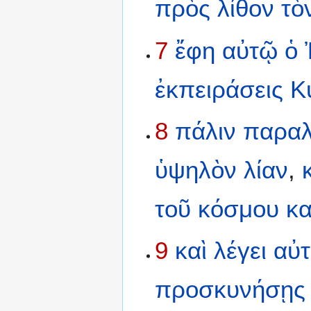
πρὸς
λίθον
τὸ
7
ἔφη
αὐτῷ
ὁ
ἐκπειράσεις
Κ
8
πάλιν
παραλ
ὑψηλὸν
λίαν
,
τοῦ
κόσμου
κα
9
καὶ
λέγει
αὐ
προσκυνήσῃς