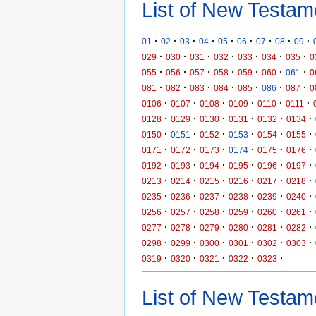
List of New Testam
·
·
·
·
·
·
·
·
·
01
02
03
04
05
06
07
08
09
·
·
·
·
·
·
·
029
030
031
032
033
034
035
0
·
·
·
·
·
·
·
055
056
057
058
059
060
061
0
·
·
·
·
·
·
·
081
082
083
084
085
086
087
0
·
·
·
·
·
·
0106
0107
0108
0109
0110
0111
·
·
·
·
·
·
0128
0129
0130
0131
0132
0134
·
·
·
·
·
·
0150
0151
0152
0153
0154
0155
·
·
·
·
·
·
0171
0172
0173
0174
0175
0176
·
·
·
·
·
·
0192
0193
0194
0195
0196
0197
·
·
·
·
·
·
0213
0214
0215
0216
0217
0218
·
·
·
·
·
·
0235
0236
0237
0238
0239
0240
·
·
·
·
·
·
0256
0257
0258
0259
0260
0261
·
·
·
·
·
·
0277
0278
0279
0280
0281
0282
·
·
·
·
·
·
0298
0299
0300
0301
0302
0303
·
·
·
·
·
0319
0320
0321
0322
0323
List of New Testame