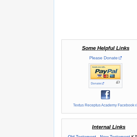
Some Helpful Links
Please Donate
Donate
Textus Receptus Academy Facebook
Internal Links
Old Testament
-
New Testament
KJ