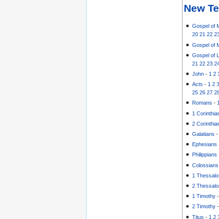
New Te
Gospel of 
20
21
22
2
Gospel of 
Gospel of 
21
22
23
2
John
-
1
2
Acts
-
1
2
25
26
27
2
Romans
-
1 Corinthia
2 Corinthia
Galatians
Ephesians
Philippians
Colossians
1 Thessalo
2 Thessalo
1 Timothy
2 Timothy
Titus
-
1
2