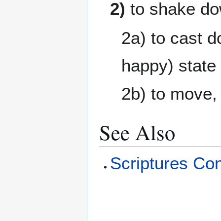
2)
to shake do
2a) to cast 
happy) state
2b) to move, 
See Also
Scriptures Co