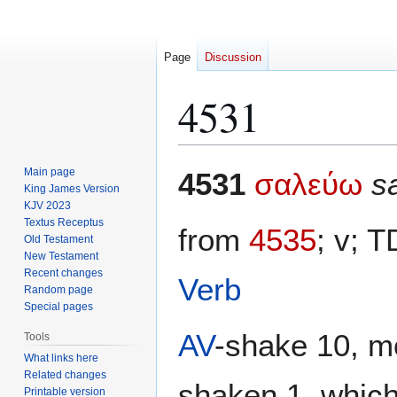
Page
Discussion
4531
Jump
Jump
Main page
4531
σαλεύω
s
to
to
King James Version
KJV 2023
navigation
search
Textus Receptus
from
4535
; v; 
Old Testament
New Testament
Recent changes
Verb
Random page
Special pages
AV
-shake 10, mo
Tools
What links here
Related changes
shaken 1, which
Printable version