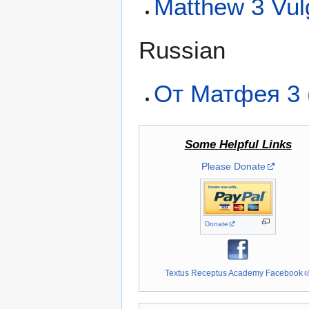
Matthew 3 Vul
Russian
От Матфея 3
Some Helpful Links
Please Donate
Donate
Textus Receptus Academy Facebook