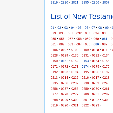
·
·
·
·
·
·
2819
2820
2821
2855
2856
2857
List of New Testam
·
·
·
·
·
·
·
·
·
01
02
03
04
05
06
07
08
09
·
·
·
·
·
·
·
029
030
031
032
033
034
035
0
·
·
·
·
·
·
·
055
056
057
058
059
060
061
0
·
·
·
·
·
·
·
081
082
083
084
085
086
087
0
·
·
·
·
·
·
0106
0107
0108
0109
0110
0111
·
·
·
·
·
·
0128
0129
0130
0131
0132
0134
·
·
·
·
·
·
0150
0151
0152
0153
0154
0155
·
·
·
·
·
·
0171
0172
0173
0174
0175
0176
·
·
·
·
·
·
0192
0193
0194
0195
0196
0197
·
·
·
·
·
·
0213
0214
0215
0216
0217
0218
·
·
·
·
·
·
0235
0236
0237
0238
0239
0240
·
·
·
·
·
·
0256
0257
0258
0259
0260
0261
·
·
·
·
·
·
0277
0278
0279
0280
0281
0282
·
·
·
·
·
·
0298
0299
0300
0301
0302
0303
·
·
·
·
·
0319
0320
0321
0322
0323