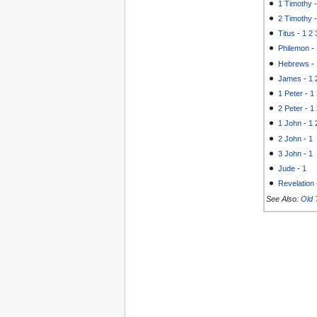
1 Timothy
2 Timothy
Titus
-
1
2
Philemon
-
Hebrews
-
James
-
1
1 Peter
-
1
2 Peter
-
1
1 John
-
1
2 John
-
1
3 John
-
1
Jude
-
1
Revelation
See Also:
Old 