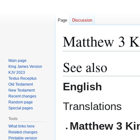
Page
Discussion
Matthew 3 K
See also
Main page
Jump
Jump
King James Version
to
to
KJV 2023
navigation
search
Textus Receptus
English
Old Testament
New Testament
Recent changes
Random page
Translations
Special pages
Tools
Matthew 3 Ki
What links here
Related changes
Printable version