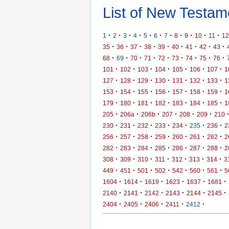
List of New Testame
·
·
·
·
·
·
·
·
·
·
·
1
2
3
4
5
6
7
8
9
10
11
12
·
·
·
·
·
·
·
·
·
35
36
37
38
39
40
41
42
43
·
·
·
·
·
·
·
·
·
68
69
70
71
72
73
74
75
76
·
·
·
·
·
·
·
101
102
103
104
105
106
107
1
·
·
·
·
·
·
·
127
128
129
130
131
132
133
1
·
·
·
·
·
·
·
153
154
155
156
157
158
159
1
·
·
·
·
·
·
·
179
180
181
182
183
184
185
1
·
·
·
·
·
·
205
206a
206b
207
208
209
210
·
·
·
·
·
·
·
230
231
232
233
234
235
236
2
·
·
·
·
·
·
·
256
257
258
259
260
261
262
2
·
·
·
·
·
·
·
282
283
284
285
286
287
288
2
·
·
·
·
·
·
·
308
309
310
311
312
313
314
3
·
·
·
·
·
·
·
449
451
501
502
542
560
561
5
·
·
·
·
·
·
1604
1614
1619
1623
1637
1681
·
·
·
·
·
·
2140
2141
2142
2143
2144
2145
·
·
·
·
·
2404
2405
2406
2411
2412