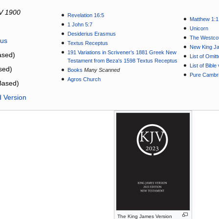
V 1900
Revelation 16:5
Matthew 1:1
1 John 5:7
Unicorn
Desiderius Erasmus
The Westcot
tus
Textus Receptus
New King J
191 Variations in Scrivener’s 1881 Greek New
sed)
List of Omit
Testament from Beza's 1598 Textus Receptus
List of Bibl
sed)
Books
Many Scanned
Pure Cambri
Agros Church
Based)
d Version
The King James Version