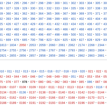
·
·
·
·
·
·
·
·
·
·
·
·
·
93
294
295
296
297
298
299
300
301
302
303
304
305
30
·
·
·
·
·
·
·
·
·
·
·
·
·
26
327
328
329
330
331
332
333
334
335
336
337
338
33
·
·
·
·
·
·
·
·
·
·
·
·
·
59
360
361
362
363
364
365
366
367
368
369
370
371
37
·
·
·
·
·
·
·
·
·
·
·
·
·
92
393
394
395
396
397
398
399
400
401
402
403
404
40
·
·
·
·
·
·
·
·
·
·
·
·
·
25
426
427
428
429
430
431
432
433
434
435
436
437
43
·
·
·
·
·
·
·
·
·
·
·
·
·
58
459
460
461
462
463
464
465
466
467
468
469
470
47
·
·
·
·
·
·
·
·
·
·
·
·
·
91
492
493
494
495
496
497
498
499
500
501
502
503
50
·
·
·
·
·
·
·
·
·
·
·
·
·
61
669
676
685
700
798
823
824
825
826
827
828
829
83
·
·
·
·
·
·
·
·
·
·
·
1813
1834
2050
2053
2059
2060
2061
2062
2174
2268
2344
·
·
·
·
·
·
·
·
·
·
·
2754
2755
2756
2757
2766
2767
2768
2793
2802
2803
2804
·
·
·
·
·
·
·
·
·
·
·
2821
2855
2856
2857
2858
2859
2860
2861
2862
2863
2881
·
·
·
·
·
·
·
·
·
·
·
·
·
010
011
012
013
014
015
016
017
018
019
020
021
022
0
·
·
·
·
·
·
·
·
·
·
·
·
·
42
043
044
045
046
047
048
049
050
051
052
053
054
05
·
·
·
·
·
·
·
·
·
·
·
·
·
75
076
077
078
079
080
081
082
083
084
085
086
087
08
·
·
·
·
·
·
·
·
·
·
·
0106
0107
0108
0109
0110
0111
0112
0113
0114
0115
0116
·
·
·
·
·
·
·
·
·
·
·
0134
0135
0136
0137
0138
0139
0140
0141
0142
0143
0144
·
·
·
·
·
·
·
·
·
·
·
0161
0162
0163
0164
0165
0166
0167
0168
0169
0170
0171
·
·
·
·
·
·
·
·
·
·
·
0188
0189
0190
0191
0192
0193
0194
0195
0196
0197
0198