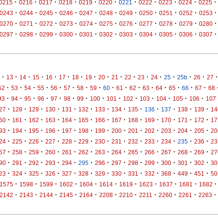
·
·
·
·
·
·
·
·
·
·
·
0215
0216
0217
0218
0219
0220
0221
0222
0223
0224
0225
·
·
·
·
·
·
·
·
·
·
·
0243
0244
0245
0246
0247
0248
0249
0250
0251
0252
0253
·
·
·
·
·
·
·
·
·
·
·
0270
0271
0272
0273
0274
0275
0276
0277
0278
0279
0280
·
·
·
·
·
·
·
·
·
·
·
0297
0298
0299
0300
0301
0302
0303
0304
0305
0306
0307
·
·
·
·
·
·
·
·
·
·
·
·
·
·
·
·
·
13
14
15
16
17
18
19
20
21
22
23
24
25
25b
26
27
·
·
·
·
·
·
·
·
·
·
·
·
·
·
·
·
52
53
54
55
56
57
58
59
60
61
62
63
64
65
66
67
68
·
·
·
·
·
·
·
·
·
·
·
·
·
·
93
94
95
96
97
98
99
100
101
102
103
104
105
106
107
·
·
·
·
·
·
·
·
·
·
·
·
·
27
128
129
130
131
132
133
134
135
136
137
138
139
14
·
·
·
·
·
·
·
·
·
·
·
·
·
60
161
162
163
164
165
166
167
168
169
170
171
172
17
·
·
·
·
·
·
·
·
·
·
·
·
·
93
194
195
196
197
198
199
200
201
202
203
204
205
20
·
·
·
·
·
·
·
·
·
·
·
·
·
24
225
226
227
228
229
230
231
232
233
234
235
236
23
·
·
·
·
·
·
·
·
·
·
·
·
·
57
258
259
260
261
262
263
264
265
266
267
268
269
27
·
·
·
·
·
·
·
·
·
·
·
·
·
90
291
292
293
294
295
296
297
298
299
300
301
302
30
·
·
·
·
·
·
·
·
·
·
·
·
·
23
324
325
326
327
328
329
330
331
332
368
449
451
50
·
·
·
·
·
·
·
·
·
·
·
1575
1598
1599
1602
1604
1614
1619
1623
1637
1681
1682
·
·
·
·
·
·
·
·
·
·
·
2142
2143
2144
2145
2164
2208
2210
2211
2260
2261
2263