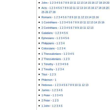
John
-
1
2
3
4
5
6
7
8
9
10
11
12
13
14
15
16
17
18
19
20
Acts
-
1
2
3
4
5
6
7
8
9
10
11
12
13
14
15
16
17
18
19
20
25
26
27
28
Romans
-
1
2
3
4
5
6
7
8
9
10
11
12
13
14
15
16
1 Corinthians
-
1
2
3
4
5
6
7
8
9
10
11
12
13
14
15
16
2 Corinthians
-
1
2
3
4
5
6
7
8
9
10
11
12
13
Galatians
-
1
2
3
4
5
6
Ephesians
-
1
2
3
4
5
6
Philippians
-
1
2
3
4
Colossians
-
1
2
3
4
1 Thessalonians
-
1
2
3
4
5
2 Thessalonians
-
1
2
3
1 Timothy
-
1
2
3
4
5
6
2 Timothy
-
1
2
3
4
Titus
-
1
2
3
Philemon
-
1
Hebrews
-
1
2
3
4
5
6
7
8
9
10
11
12
13
James
-
1
2
3
4
5
1 Peter
-
1
2
3
4
5
2 Peter
-
1
2
3
1 John
-
1
2
3
4
5