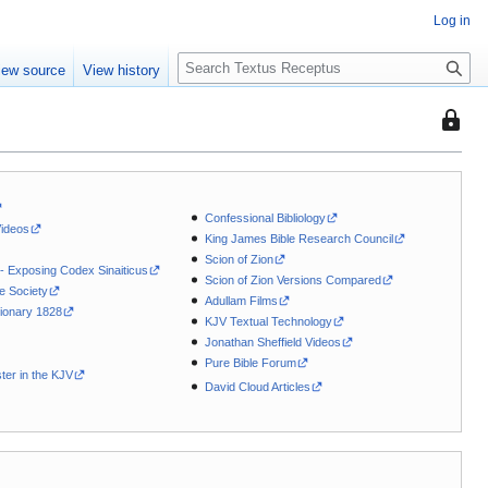
Log in
S
iew source
View history
e
a
This
r
page
c
is
h
protec
so
Confessional Bibliology
Videos
that
King James Bible Research Council
Scion of Zion
only
 - Exposing Codex Sinaiticus
Scion of Zion Versions Compared
users
le Society
Adullam Films
with
ionary 1828
KJV Textual Technology
the
Jonathan Sheffield Videos
"autoc
Pure Bible Forum
ter in the KJV
permis
David Cloud Articles
can
edit
it.