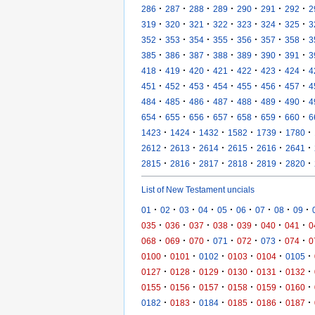
·
·
·
·
·
·
·
286
287
288
289
290
291
292
2
·
·
·
·
·
·
·
319
320
321
322
323
324
325
3
·
·
·
·
·
·
·
352
353
354
355
356
357
358
3
·
·
·
·
·
·
·
385
386
387
388
389
390
391
3
·
·
·
·
·
·
·
418
419
420
421
422
423
424
4
·
·
·
·
·
·
·
451
452
453
454
455
456
457
4
·
·
·
·
·
·
·
484
485
486
487
488
489
490
4
·
·
·
·
·
·
·
654
655
656
657
658
659
660
6
·
·
·
·
·
·
1423
1424
1432
1582
1739
1780
·
·
·
·
·
·
2612
2613
2614
2615
2616
2641
·
·
·
·
·
·
2815
2816
2817
2818
2819
2820
List of New Testament uncials
·
·
·
·
·
·
·
·
·
01
02
03
04
05
06
07
08
09
·
·
·
·
·
·
·
035
036
037
038
039
040
041
0
·
·
·
·
·
·
·
068
069
070
071
072
073
074
0
·
·
·
·
·
·
0100
0101
0102
0103
0104
0105
·
·
·
·
·
·
0127
0128
0129
0130
0131
0132
·
·
·
·
·
·
0155
0156
0157
0158
0159
0160
·
·
·
·
·
·
0182
0183
0184
0185
0186
0187