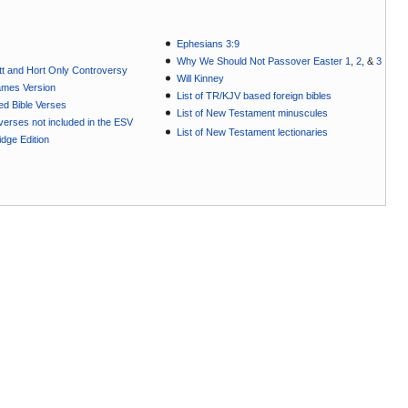
Ephesians 3:9
Why We Should Not Passover Easter 1
,
2
, &
3
t and Hort Only Controversy
Will Kinney
ames Version
List of TR/KJV based foreign bibles
ted Bible Verses
List of New Testament minuscules
e verses not included in the ESV
List of New Testament lectionaries
dge Edition