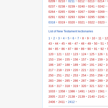
·
·
·
·
·
·
0209
0210
0211
0212
0213
0214
·
·
·
·
·
·
0237
0238
0239
0240
0241
0242
·
·
·
·
·
·
0264
0265
0266
0267
0268
0269
·
·
·
·
·
·
0291
0292
0293
0294
0295
0296
·
·
·
·
·
·
0318
0319
0320
0321
0322
0323
List of New Testament lectionaries
·
·
·
·
·
·
·
·
·
·
·
1
2
3
4
5
6
7
8
9
10
11
12
·
·
·
·
·
·
·
·
·
43
44
45
46
47
48
49
50
51
·
·
·
·
·
·
·
·
·
84
85
86
87
88
89
90
91
92
·
·
·
·
·
·
·
120
121
122
123
124
125
126
1
·
·
·
·
·
·
·
153
154
155
156
157
158
159
1
·
·
·
·
·
·
·
186
187
188
189
190
191
192
1
·
·
·
·
·
·
·
217
218
219
220
221
222
223
2
·
·
·
·
·
·
·
250
251
252
253
254
255
256
2
·
·
·
·
·
·
·
283
284
285
286
287
288
289
2
·
·
·
·
·
·
·
316
317
318
319
320
321
322
3
·
·
·
·
·
·
1033
1358
1386
1491
1423
1561
·
·
·
·
·
·
2005
2137
2138
2139
2140
2141
·
·
·
2406
2411
2412