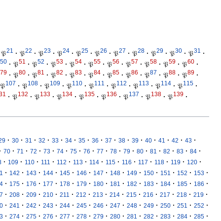
21
22
23
24
25
26
27
28
29
30
31
𝔓
·
𝔓
·
𝔓
·
𝔓
·
𝔓
·
𝔓
·
𝔓
·
𝔓
·
𝔓
·
𝔓
·
𝔓
·
50
51
52
53
54
55
56
57
58
59
60
·
𝔓
·
𝔓
·
𝔓
·
𝔓
·
𝔓
·
𝔓
·
𝔓
·
𝔓
·
𝔓
·
𝔓
·
79
80
81
82
83
84
85
86
87
88
89
·
𝔓
·
𝔓
·
𝔓
·
𝔓
·
𝔓
·
𝔓
·
𝔓
·
𝔓
·
𝔓
·
𝔓
·
107
108
109
110
111
112
113
114
115
𝔓
·
𝔓
·
𝔓
·
𝔓
·
𝔓
·
𝔓
·
𝔓
·
𝔓
·
𝔓
·
31
132
133
134
135
136
137
138
139
·
𝔓
·
𝔓
·
𝔓
·
𝔓
·
𝔓
·
𝔓
·
𝔓
·
𝔓
·
·
·
·
·
·
·
·
·
·
·
·
·
·
·
·
29
30
31
32
33
34
35
36
37
38
39
40
41
42
43
·
·
·
·
·
·
·
·
·
·
·
·
·
·
·
·
70
71
72
73
74
75
76
77
78
79
80
81
82
83
84
·
·
·
·
·
·
·
·
·
·
·
·
·
8
109
110
111
112
113
114
115
116
117
118
119
120
·
·
·
·
·
·
·
·
·
·
·
·
·
1
142
143
144
145
146
147
148
149
150
151
152
153
·
·
·
·
·
·
·
·
·
·
·
·
·
4
175
176
177
178
179
180
181
182
183
184
185
186
·
·
·
·
·
·
·
·
·
·
·
·
·
7
208
209
210
211
212
213
214
215
216
217
218
219
·
·
·
·
·
·
·
·
·
·
·
·
·
0
241
242
243
244
245
246
247
248
249
250
251
252
·
·
·
·
·
·
·
·
·
·
·
·
·
3
274
275
276
277
278
279
280
281
282
283
284
285