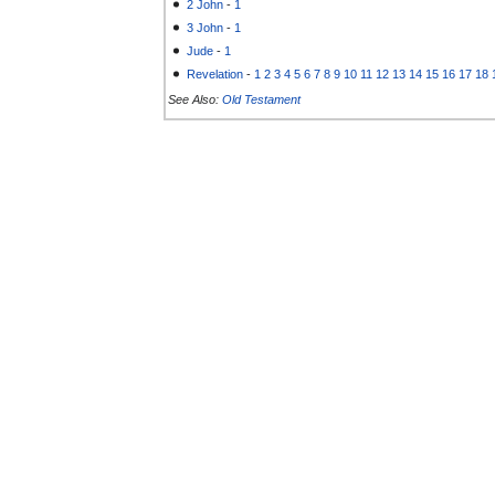
2 John
-
1
3 John
-
1
Jude
-
1
Revelation
-
1
2
3
4
5
6
7
8
9
10
11
12
13
14
15
16
17
18
See Also:
Old Testament