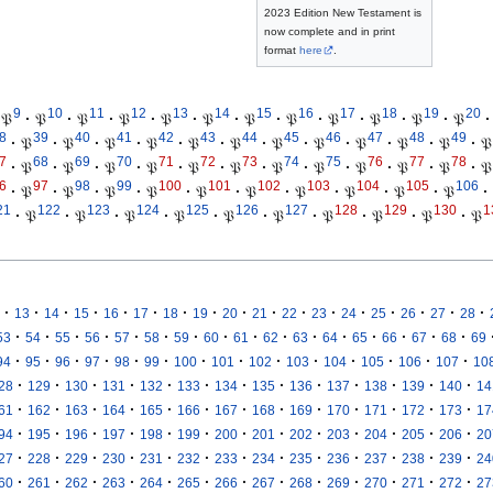
2023 Edition New Testament is
now complete and in print
format
here
.
9
10
11
12
13
14
15
16
17
18
19
20
𝔓
·
𝔓
·
𝔓
·
𝔓
·
𝔓
·
𝔓
·
𝔓
·
𝔓
·
𝔓
·
𝔓
·
𝔓
·
𝔓
·
8
39
40
41
42
43
44
45
46
47
48
49
·
𝔓
·
𝔓
·
𝔓
·
𝔓
·
𝔓
·
𝔓
·
𝔓
·
𝔓
·
𝔓
·
𝔓
·
𝔓
·
𝔓
7
68
69
70
71
72
73
74
75
76
77
78
·
𝔓
·
𝔓
·
𝔓
·
𝔓
·
𝔓
·
𝔓
·
𝔓
·
𝔓
·
𝔓
·
𝔓
·
𝔓
·
𝔓
6
97
98
99
100
101
102
103
104
105
106
·
𝔓
·
𝔓
·
𝔓
·
𝔓
·
𝔓
·
𝔓
·
𝔓
·
𝔓
·
𝔓
·
𝔓
·
21
122
123
124
125
126
127
128
129
130
1
·
𝔓
·
𝔓
·
𝔓
·
𝔓
·
𝔓
·
𝔓
·
𝔓
·
𝔓
·
𝔓
·
𝔓
·
·
·
·
·
·
·
·
·
·
·
·
·
·
·
·
·
13
14
15
16
17
18
19
20
21
22
23
24
25
26
27
28
·
·
·
·
·
·
·
·
·
·
·
·
·
·
·
·
53
54
55
56
57
58
59
60
61
62
63
64
65
66
67
68
69
·
·
·
·
·
·
·
·
·
·
·
·
·
·
94
95
96
97
98
99
100
101
102
103
104
105
106
107
10
·
·
·
·
·
·
·
·
·
·
·
·
·
28
129
130
131
132
133
134
135
136
137
138
139
140
14
·
·
·
·
·
·
·
·
·
·
·
·
·
61
162
163
164
165
166
167
168
169
170
171
172
173
17
·
·
·
·
·
·
·
·
·
·
·
·
·
94
195
196
197
198
199
200
201
202
203
204
205
206
20
·
·
·
·
·
·
·
·
·
·
·
·
·
27
228
229
230
231
232
233
234
235
236
237
238
239
24
·
·
·
·
·
·
·
·
·
·
·
·
·
60
261
262
263
264
265
266
267
268
269
270
271
272
27