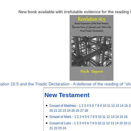
New book available with irrefutable evidence for the reading
ation 16:5 and the Triadic Declaration - A defense of the reading of “sha
New Testament
Gospel of Matthew
-
1
2
3
4
5
6
7
8
9
10
11
12
13
14
15
1
20
21
22
23
24
25
26
27
28
Gospel of Mark
-
1
2
3
4
5
6
7
8
9
10
11
12
13
14
15
16
Gospel of Luke
-
1
2
3
4
5
6
7
8
9
10
11
12
13
14
15
16
1
21
22
23
24