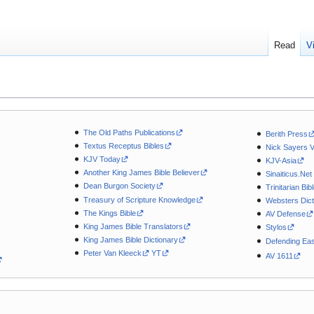
Read
V
The Old Paths Publications
Berith Press
Textus Receptus Bibles
Nick Sayers 
KJV Today
KJV-Asia
Another King James Bible Believer
Sinaiticus.Net
Dean Burgon Society
Trinitarian Bib
Treasury of Scripture Knowledge
Websters Dict
The Kings Bible
AV Defense
King James Bible Translators
Stylos
King James Bible Dictionary
Defending Eas
Peter Van Kleeck
YT
AV 1611