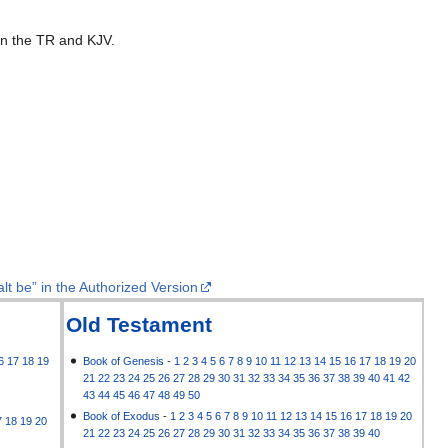
 in the TR and KJV.
lt be” in the Authorized Version
Old Testament
6
17
18
19
Book of Genesis
-
1
2
3
4
5
6
7
8
9
10
11
12
13
14
15
16
17
18
19
20
21
22
23
24
25
26
27
28
29
30
31
32
33
34
35
36
37
38
39
40
41
42
43
44
45
46
47
48
49
50
Book of Exodus
-
1
2
3
4
5
6
7
8
9
10
11
12
13
14
15
16
17
18
19
20
7
18
19
20
21
22
23
24
25
26
27
28
29
30
31
32
33
34
35
36
37
38
39
40