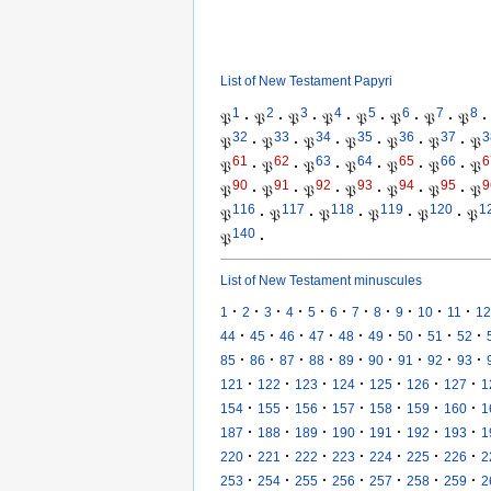
List of New Testament Papyri
1
2
3
4
5
6
7
8
𝔓
·
𝔓
·
𝔓
·
𝔓
·
𝔓
·
𝔓
·
𝔓
·
𝔓
·
32
33
34
35
36
37
3
𝔓
·
𝔓
·
𝔓
·
𝔓
·
𝔓
·
𝔓
·
𝔓
61
62
63
64
65
66
6
𝔓
·
𝔓
·
𝔓
·
𝔓
·
𝔓
·
𝔓
·
𝔓
90
91
92
93
94
95
9
𝔓
·
𝔓
·
𝔓
·
𝔓
·
𝔓
·
𝔓
·
𝔓
116
117
118
119
120
1
𝔓
·
𝔓
·
𝔓
·
𝔓
·
𝔓
·
𝔓
140
𝔓
·
List of New Testament minuscules
·
·
·
·
·
·
·
·
·
·
·
1
2
3
4
5
6
7
8
9
10
11
12
·
·
·
·
·
·
·
·
·
44
45
46
47
48
49
50
51
52
·
·
·
·
·
·
·
·
·
85
86
87
88
89
90
91
92
93
·
·
·
·
·
·
·
121
122
123
124
125
126
127
1
·
·
·
·
·
·
·
154
155
156
157
158
159
160
1
·
·
·
·
·
·
·
187
188
189
190
191
192
193
1
·
·
·
·
·
·
·
220
221
222
223
224
225
226
2
·
·
·
·
·
·
·
253
254
255
256
257
258
259
2