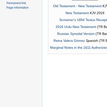
Permanent link
Old Testament
-
New Testament
KJ
Page information
New Testament
KJV 2016
Scrivener's 1894 Textus Recep
2016 Urdu New Testament
(TR Ba
Russian Synodal Version
(TR Ba
Reina Valera Gómez
Spanish
(TR 
Marginal Notes in the 1611 Authorize