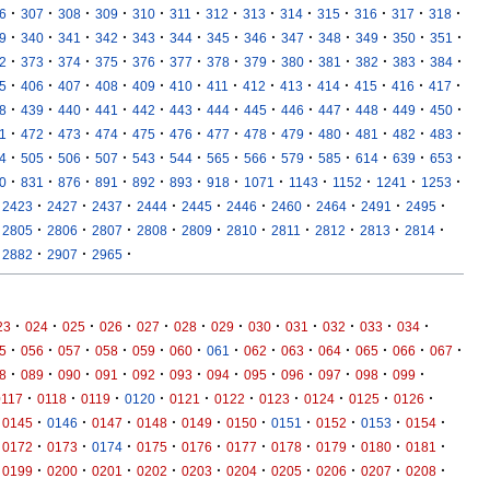
·
·
·
·
·
·
·
·
·
·
·
·
·
6
307
308
309
310
311
312
313
314
315
316
317
318
·
·
·
·
·
·
·
·
·
·
·
·
·
9
340
341
342
343
344
345
346
347
348
349
350
351
·
·
·
·
·
·
·
·
·
·
·
·
·
2
373
374
375
376
377
378
379
380
381
382
383
384
·
·
·
·
·
·
·
·
·
·
·
·
·
5
406
407
408
409
410
411
412
413
414
415
416
417
·
·
·
·
·
·
·
·
·
·
·
·
·
8
439
440
441
442
443
444
445
446
447
448
449
450
·
·
·
·
·
·
·
·
·
·
·
·
·
1
472
473
474
475
476
477
478
479
480
481
482
483
·
·
·
·
·
·
·
·
·
·
·
·
·
4
505
506
507
543
544
565
566
579
585
614
639
653
·
·
·
·
·
·
·
·
·
·
·
·
0
831
876
891
892
893
918
1071
1143
1152
1241
1253
·
·
·
·
·
·
·
·
·
·
2423
2427
2437
2444
2445
2446
2460
2464
2491
2495
·
·
·
·
·
·
·
·
·
·
2805
2806
2807
2808
2809
2810
2811
2812
2813
2814
·
·
·
2882
2907
2965
·
·
·
·
·
·
·
·
·
·
·
·
23
024
025
026
027
028
029
030
031
032
033
034
·
·
·
·
·
·
·
·
·
·
·
·
·
5
056
057
058
059
060
061
062
063
064
065
066
067
·
·
·
·
·
·
·
·
·
·
·
·
8
089
090
091
092
093
094
095
096
097
098
099
·
·
·
·
·
·
·
·
·
·
0117
0118
0119
0120
0121
0122
0123
0124
0125
0126
·
·
·
·
·
·
·
·
·
·
0145
0146
0147
0148
0149
0150
0151
0152
0153
0154
·
·
·
·
·
·
·
·
·
·
0172
0173
0174
0175
0176
0177
0178
0179
0180
0181
·
·
·
·
·
·
·
·
·
·
0199
0200
0201
0202
0203
0204
0205
0206
0207
0208