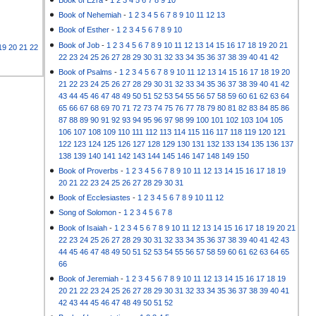
Book of Nehemiah
-
1
2
3
4
5
6
7
8
9
10
11
12
13
Book of Esther
-
1
2
3
4
5
6
7
8
9
10
Book of Job
-
1
2
3
4
5
6
7
8
9
10
11
12
13
14
15
16
17
18
19
20
21
19
20
21
22
22
23
24
25
26
27
28
29
30
31
32
33
34
35
36
37
38
39
40
41
42
Book of Psalms
-
1
2
3
4
5
6
7
8
9
10
11
12
13
14
15
16
17
18
19
20
21
22
23
24
25
26
27
28
29
30
31
32
33
34
35
36
37
38
39
40
41
42
43
44
45
46
47
48
49
50
51
52
53
54
55
56
57
58
59
60
61
62
63
64
65
66
67
68
69
70
71
72
73
74
75
76
77
78
79
80
81
82
83
84
85
86
87
88
89
90
91
92
93
94
95
96
97
98
99
100
101
102
103
104
105
106
107
108
109
110
111
112
113
114
115
116
117
118
119
120
121
122
123
124
125
126
127
128
129
130
131
132
133
134
135
136
137
138
139
140
141
142
143
144
145
146
147
148
149
150
Book of Proverbs
-
1
2
3
4
5
6
7
8
9
10
11
12
13
14
15
16
17
18
19
20
21
22
23
24
25
26
27
28
29
30
31
Book of Ecclesiastes
-
1
2
3
4
5
6
7
8
9
10
11
12
Song of Solomon
-
1
2
3
4
5
6
7
8
Book of Isaiah
-
1
2
3
4
5
6
7
8
9
10
11
12
13
14
15
16
17
18
19
20
21
22
23
24
25
26
27
28
29
30
31
32
33
34
35
36
37
38
39
40
41
42
43
44
45
46
47
48
49
50
51
52
53
54
55
56
57
58
59
60
61
62
63
64
65
66
Book of Jeremiah
-
1
2
3
4
5
6
7
8
9
10
11
12
13
14
15
16
17
18
19
20
21
22
23
24
25
26
27
28
29
30
31
32
33
34
35
36
37
38
39
40
41
42
43
44
45
46
47
48
49
50
51
52