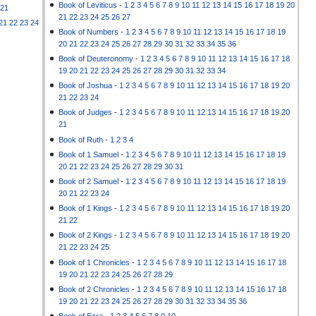
Book of Leviticus
-
1
2
3
4
5
6
7
8
9
10
11
12
13
14
15
16
17
18
19
20
21
21
22
23
24
25
26
27
21
22
23
24
Book of Numbers
-
1
2
3
4
5
6
7
8
9
10
11
12
13
14
15
16
17
18
19
20
21
22
23
24
25
26
27
28
29
30
31
32
33
34
35
36
Book of Deuteronomy
-
1
2
3
4
5
6
7
8
9
10
11
12
13
14
15
16
17
18
19
20
21
22
23
24
25
26
27
28
29
30
31
32
33
34
Book of Joshua
-
1
2
3
4
5
6
7
8
9
10
11
12
13
14
15
16
17
18
19
20
21
22
23
24
Book of Judges
-
1
2
3
4
5
6
7
8
9
10
11
12
13
14
15
16
17
18
19
20
21
Book of Ruth
-
1
2
3
4
Book of 1 Samuel
-
1
2
3
4
5
6
7
8
9
10
11
12
13
14
15
16
17
18
19
20
21
22
23
24
25
26
27
28
29
30
31
Book of 2 Samuel
-
1
2
3
4
5
6
7
8
9
10
11
12
13
14
15
16
17
18
19
20
21
22
23
24
Book of 1 Kings
-
1
2
3
4
5
6
7
8
9
10
11
12
13
14
15
16
17
18
19
20
21
22
Book of 2 Kings
-
1
2
3
4
5
6
7
8
9
10
11
12
13
14
15
16
17
18
19
20
21
22
23
24
25
Book of 1 Chronicles
-
1
2
3
4
5
6
7
8
9
10
11
12
13
14
15
16
17
18
19
20
21
22
23
24
25
26
27
28
29
Book of 2 Chronicles
-
1
2
3
4
5
6
7
8
9
10
11
12
13
14
15
16
17
18
19
20
21
22
23
24
25
26
27
28
29
30
31
32
33
34
35
36
Book of Ezra
-
1
2
3
4
5
6
7
8
9
10