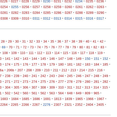
·
·
·
·
·
·
·
·
·
·
0226
0227
0228
0229
0230
0231
0232
0234
0235
0236
·
·
·
·
·
·
·
·
·
·
0254
0255
0256
0257
0258
0259
0260
0261
0262
0263
·
·
·
·
·
·
·
·
·
·
0281
0282
0283
0284
0285
0286
0287
0288
0289
0290
·
·
·
·
·
·
·
·
·
·
0308
0309
0310
0311
0312
0313
0314
0315
0316
0317
·
·
·
·
·
·
·
·
·
·
·
·
·
·
·
28
29
30
31
32
33
34
35
36
37
38
39
40
41
42
·
·
·
·
·
·
·
·
·
·
·
·
·
·
·
·
69
70
71
72
73
74
75
76
77
78
79
80
81
82
83
·
·
·
·
·
·
·
·
·
·
·
·
·
108
109
110
111
112
113
114
115
116
117
118
119
·
·
·
·
·
·
·
·
·
·
·
·
·
0
141
142
143
144
145
146
147
148
149
150
151
152
·
·
·
·
·
·
·
·
·
·
·
·
·
3
174
175
176
177
178
179
180
181
182
183
184
185
·
·
·
·
·
·
·
·
·
·
·
·
6a
206b
207
208
209
210
211
212
213
214
215
216
·
·
·
·
·
·
·
·
·
·
·
·
·
7
238
239
240
241
242
243
244
245
246
247
248
249
·
·
·
·
·
·
·
·
·
·
·
·
·
0
271
272
273
274
275
276
277
278
279
280
281
282
·
·
·
·
·
·
·
·
·
·
·
·
·
3
304
305
306
307
308
309
310
311
312
313
314
315
·
·
·
·
·
·
·
·
·
·
·
·
1
502
542
560
561
562
563
564
648
649
809
965
·
·
·
·
·
·
·
·
·
·
1683
1684
1685
1686
1691
1813
1839
1965
1966
1967
·
·
·
·
·
·
·
·
·
·
2264
2265
2266
2267
2276
2307
2321
2352
2404
2405