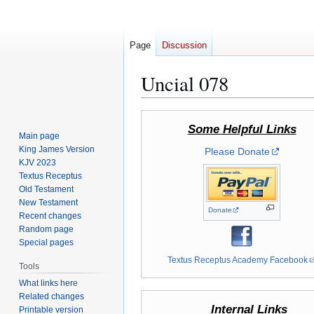
Page
Discussion
Uncial 078
Jump
Jump
Some Helpful Links
to
to
Main page
navigation
search
King James Version
Please Donate
KJV 2023
Textus Receptus
Old Testament
New Testament
Donate
Recent changes
Random page
Special pages
Textus Receptus Academy Facebook
Tools
What links here
Related changes
Internal Links
Printable version