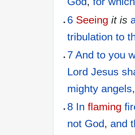
God
,
for
whic
6
Seeing
it
is
tribulation
to t
7
And
to you
w
Lord
Jesus
sh
mighty
angels
8
In
flaming
fi
not
God
,
and