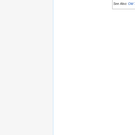
See Also:
Old 