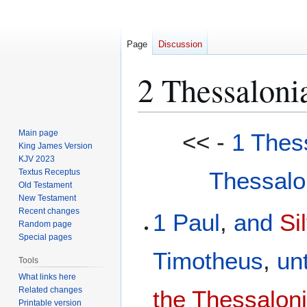
Page
Discussion
2 Thessaloni
Jump
Jump
Main page
<< -
1 Thes
to
to
King James Version
KJV 2023
navigation
search
Textus Receptus
Thessalo
Old Testament
New Testament
Recent changes
1
Paul
,
and
Si
Random page
Special pages
Timotheus
,
un
Tools
What links here
Related changes
the Thessalon
Printable version