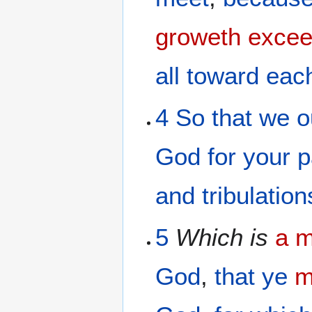
groweth excee
all
toward
each
4
So that
we
o
God
for your
p
and
tribulation
5
Which
is
a m
God
,
that ye
m