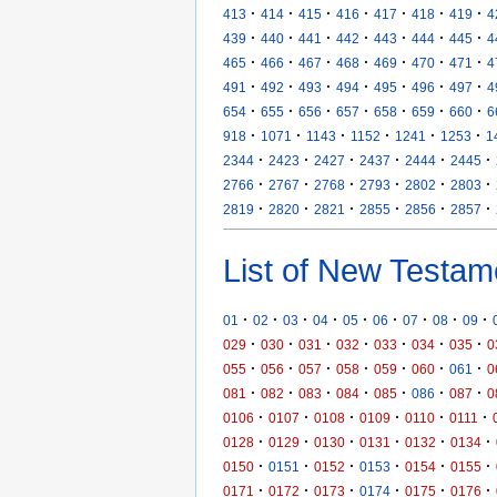
·
·
·
·
·
·
·
413
414
415
416
417
418
419
4
·
·
·
·
·
·
·
439
440
441
442
443
444
445
4
·
·
·
·
·
·
·
465
466
467
468
469
470
471
4
·
·
·
·
·
·
·
491
492
493
494
495
496
497
4
·
·
·
·
·
·
·
654
655
656
657
658
659
660
6
·
·
·
·
·
·
918
1071
1143
1152
1241
1253
1
·
·
·
·
·
·
2344
2423
2427
2437
2444
2445
·
·
·
·
·
·
2766
2767
2768
2793
2802
2803
·
·
·
·
·
·
2819
2820
2821
2855
2856
2857
List of New Testam
·
·
·
·
·
·
·
·
·
01
02
03
04
05
06
07
08
09
·
·
·
·
·
·
·
029
030
031
032
033
034
035
0
·
·
·
·
·
·
·
055
056
057
058
059
060
061
0
·
·
·
·
·
·
·
081
082
083
084
085
086
087
0
·
·
·
·
·
·
0106
0107
0108
0109
0110
0111
·
·
·
·
·
·
0128
0129
0130
0131
0132
0134
·
·
·
·
·
·
0150
0151
0152
0153
0154
0155
·
·
·
·
·
·
0171
0172
0173
0174
0175
0176