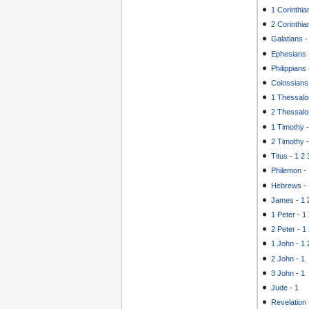
1 Corinthia
2 Corinthia
Galatians
Ephesians
Philippians
Colossians
1 Thessalo
2 Thessalo
1 Timothy
2 Timothy
Titus
-
1
2
Philemon
-
Hebrews
-
James
-
1
1 Peter
-
1
2 Peter
-
1
1 John
-
1
2 John
-
1
3 John
-
1
Jude
-
1
Revelation