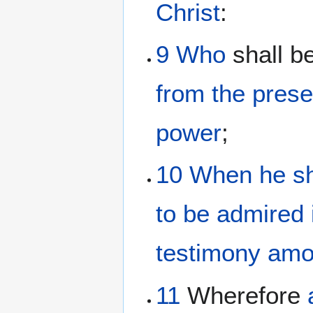
Christ
:
9
Who
shall b
from
the pres
power
;
10
When
he s
to be admired
testimony
amo
11
Wherefore