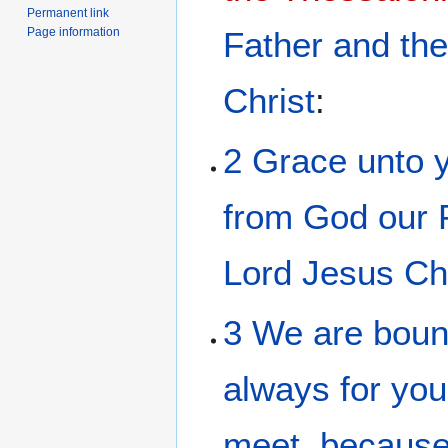
Permanent link
Page information
Father
and
th
Christ
:
2
Grace
unto 
from
God
our
Lord
Jesus
Ch
3
We are bou
always
for
you
meet
,
becaus