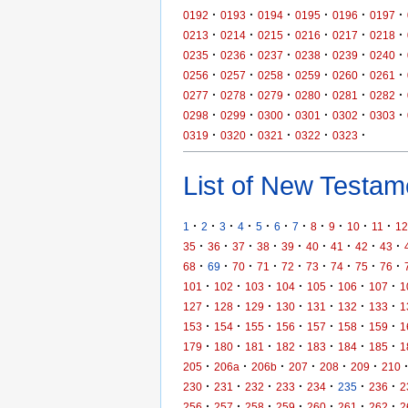
·
·
·
·
·
·
0192
0193
0194
0195
0196
0197
·
·
·
·
·
·
0213
0214
0215
0216
0217
0218
·
·
·
·
·
·
0235
0236
0237
0238
0239
0240
·
·
·
·
·
·
0256
0257
0258
0259
0260
0261
·
·
·
·
·
·
0277
0278
0279
0280
0281
0282
·
·
·
·
·
·
0298
0299
0300
0301
0302
0303
·
·
·
·
·
0319
0320
0321
0322
0323
List of New Testame
·
·
·
·
·
·
·
·
·
·
·
1
2
3
4
5
6
7
8
9
10
11
12
·
·
·
·
·
·
·
·
·
35
36
37
38
39
40
41
42
43
·
·
·
·
·
·
·
·
·
68
69
70
71
72
73
74
75
76
·
·
·
·
·
·
·
101
102
103
104
105
106
107
1
·
·
·
·
·
·
·
127
128
129
130
131
132
133
1
·
·
·
·
·
·
·
153
154
155
156
157
158
159
1
·
·
·
·
·
·
·
179
180
181
182
183
184
185
1
·
·
·
·
·
·
205
206a
206b
207
208
209
210
·
·
·
·
·
·
·
230
231
232
233
234
235
236
2
·
·
·
·
·
·
·
256
257
258
259
260
261
262
2