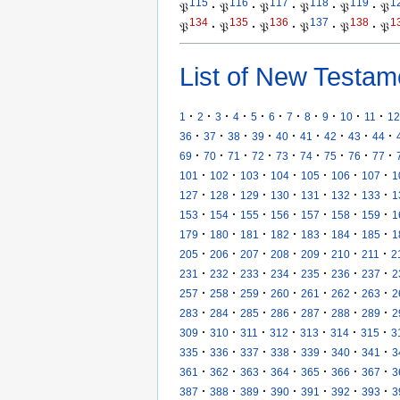
115
116
117
118
119
1
𝔓
·
𝔓
·
𝔓
·
𝔓
·
𝔓
·
𝔓
134
135
136
137
138
1
𝔓
·
𝔓
·
𝔓
·
𝔓
·
𝔓
·
𝔓
List of New Testam
·
·
·
·
·
·
·
·
·
·
·
1
2
3
4
5
6
7
8
9
10
11
12
·
·
·
·
·
·
·
·
·
36
37
38
39
40
41
42
43
44
·
·
·
·
·
·
·
·
·
69
70
71
72
73
74
75
76
77
·
·
·
·
·
·
·
101
102
103
104
105
106
107
1
·
·
·
·
·
·
·
127
128
129
130
131
132
133
1
·
·
·
·
·
·
·
153
154
155
156
157
158
159
1
·
·
·
·
·
·
·
179
180
181
182
183
184
185
1
·
·
·
·
·
·
·
205
206
207
208
209
210
211
2
·
·
·
·
·
·
·
231
232
233
234
235
236
237
2
·
·
·
·
·
·
·
257
258
259
260
261
262
263
2
·
·
·
·
·
·
·
283
284
285
286
287
288
289
2
·
·
·
·
·
·
·
309
310
311
312
313
314
315
3
·
·
·
·
·
·
·
335
336
337
338
339
340
341
3
·
·
·
·
·
·
·
361
362
363
364
365
366
367
3
·
·
·
·
·
·
·
387
388
389
390
391
392
393
3