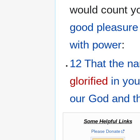
would count y
good pleasure
with
power
:
12
That
the
n
glorified
in
yo
our
God
and
t
Some Helpful Links
Please Donate