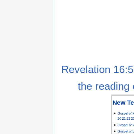
Revelation 16:5
the reading 
New Te
Gospel of 
20
21
22
2
Gospel of 
Gospel of 