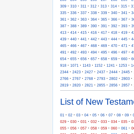
·
·
·
·
·
·
·
309
310
311
312
313
314
315
3
·
·
·
·
·
·
·
335
336
337
338
339
340
341
3
·
·
·
·
·
·
·
361
362
363
364
365
366
367
3
·
·
·
·
·
·
·
387
388
389
390
391
392
393
3
·
·
·
·
·
·
·
413
414
415
416
417
418
419
4
·
·
·
·
·
·
·
439
440
441
442
443
444
445
4
·
·
·
·
·
·
·
465
466
467
468
469
470
471
4
·
·
·
·
·
·
·
491
492
493
494
495
496
497
4
·
·
·
·
·
·
·
654
655
656
657
658
659
660
6
·
·
·
·
·
·
918
1071
1143
1152
1241
1253
1
·
·
·
·
·
·
2344
2423
2427
2437
2444
2445
·
·
·
·
·
·
2766
2767
2768
2793
2802
2803
·
·
·
·
·
·
2819
2820
2821
2855
2856
2857
List of New Testam
·
·
·
·
·
·
·
·
·
01
02
03
04
05
06
07
08
09
·
·
·
·
·
·
·
029
030
031
032
033
034
035
0
·
·
·
·
·
·
·
055
056
057
058
059
060
061
0