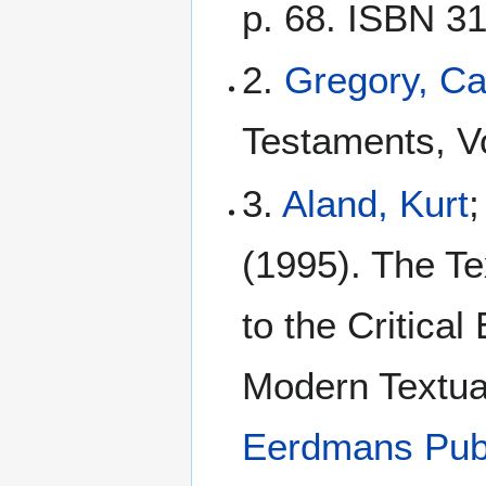
p. 68. ISBN 3
2.
Gregory, C
Testaments, Vo
3.
Aland, Kurt
;
(1995). The Te
to the Critical
Modern Textua
Eerdmans Pub