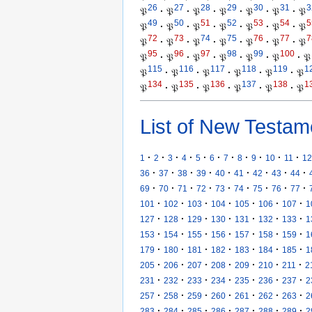
26
27
28
29
30
31
3
𝔓
·
𝔓
·
𝔓
·
𝔓
·
𝔓
·
𝔓
·
𝔓
49
50
51
52
53
54
5
𝔓
·
𝔓
·
𝔓
·
𝔓
·
𝔓
·
𝔓
·
𝔓
72
73
74
75
76
77
7
𝔓
·
𝔓
·
𝔓
·
𝔓
·
𝔓
·
𝔓
·
𝔓
95
96
97
98
99
100
𝔓
·
𝔓
·
𝔓
·
𝔓
·
𝔓
·
𝔓
·
𝔓
115
116
117
118
119
1
𝔓
·
𝔓
·
𝔓
·
𝔓
·
𝔓
·
𝔓
134
135
136
137
138
1
𝔓
·
𝔓
·
𝔓
·
𝔓
·
𝔓
·
𝔓
List of New Testam
·
·
·
·
·
·
·
·
·
·
·
1
2
3
4
5
6
7
8
9
10
11
12
·
·
·
·
·
·
·
·
·
36
37
38
39
40
41
42
43
44
·
·
·
·
·
·
·
·
·
69
70
71
72
73
74
75
76
77
·
·
·
·
·
·
·
101
102
103
104
105
106
107
1
·
·
·
·
·
·
·
127
128
129
130
131
132
133
1
·
·
·
·
·
·
·
153
154
155
156
157
158
159
1
·
·
·
·
·
·
·
179
180
181
182
183
184
185
1
·
·
·
·
·
·
·
205
206
207
208
209
210
211
2
·
·
·
·
·
·
·
231
232
233
234
235
236
237
2
·
·
·
·
·
·
·
257
258
259
260
261
262
263
2
·
·
·
·
·
·
·
283
284
285
286
287
288
289
2