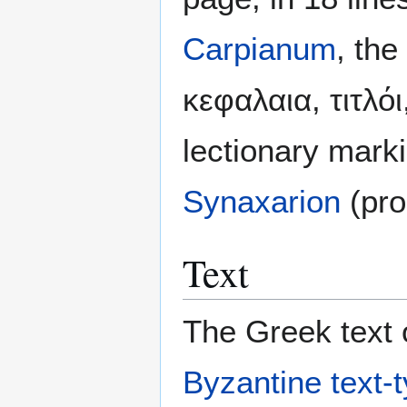
Carpianum
, the
κεφαλαια, τιτλό
lectionary mark
Synaxarion
(pro
Text
The Greek text o
Byzantine text-