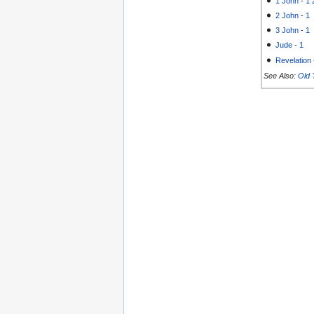
1 John
-
1
2 John
-
1
3 John
-
1
Jude
-
1
Revelation
See Also:
Old 