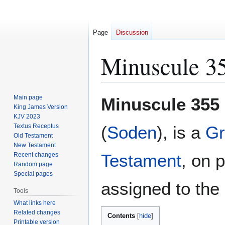
Page
Discussion
Minuscule 3
Jump
Jump
Main page
Minuscule 355
to
to
King James Version
KJV 2023
navigation
search
Textus Receptus
(
Soden
), is a
Gr
Old Testament
New Testament
Testament
, on 
Recent changes
Random page
Special pages
assigned to the 
Tools
What links here
Related changes
Contents
Printable version