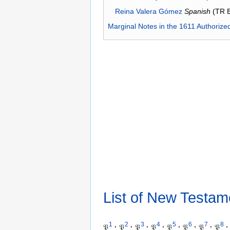
Reina Valera Gómez
Spanish
(TR 
Marginal Notes in the 1611 Authorize
List of New Testam
1
2
3
4
5
6
7
8
𝔓
·
𝔓
·
𝔓
·
𝔓
·
𝔓
·
𝔓
·
𝔓
·
𝔓
·