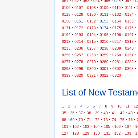
·
·
·
·
·
·
·
081
082
083
084
085
086
087
0
·
·
·
·
·
·
0106
0107
0108
0109
0110
0111
·
·
·
·
·
·
0128
0129
0130
0131
0132
0134
·
·
·
·
·
·
0150
0151
0152
0153
0154
0155
·
·
·
·
·
·
0171
0172
0173
0174
0175
0176
·
·
·
·
·
·
0192
0193
0194
0195
0196
0197
·
·
·
·
·
·
0213
0214
0215
0216
0217
0218
·
·
·
·
·
·
0235
0236
0237
0238
0239
0240
·
·
·
·
·
·
0256
0257
0258
0259
0260
0261
·
·
·
·
·
·
0277
0278
0279
0280
0281
0282
·
·
·
·
·
·
0298
0299
0300
0301
0302
0303
·
·
·
·
·
0319
0320
0321
0322
0323
List of New Testame
·
·
·
·
·
·
·
·
·
·
·
1
2
3
4
5
6
7
8
9
10
11
12
·
·
·
·
·
·
·
·
·
35
36
37
38
39
40
41
42
43
·
·
·
·
·
·
·
·
·
68
69
70
71
72
73
74
75
76
·
·
·
·
·
·
·
101
102
103
104
105
106
107
1
·
·
·
·
·
·
·
127
128
129
130
131
132
133
1