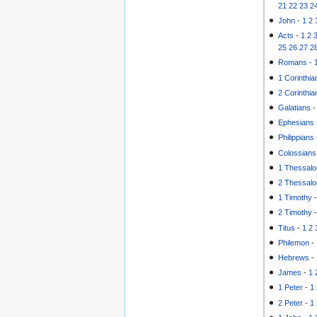
21
22
23
2
John
-
1
2
Acts
-
1
2
25
26
27
2
Romans
-
1 Corinthia
2 Corinthia
Galatians
Ephesians
Philippians
Colossians
1 Thessalo
2 Thessalo
1 Timothy
2 Timothy
Titus
-
1
2
Philemon
-
Hebrews
-
James
-
1
1 Peter
-
1
2 Peter
-
1