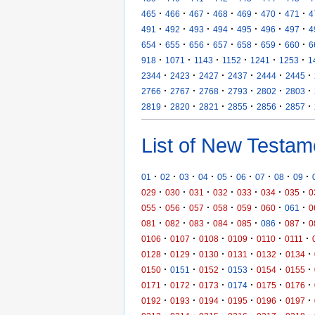
·
·
·
·
·
·
·
465
466
467
468
469
470
471
4
·
·
·
·
·
·
·
491
492
493
494
495
496
497
4
·
·
·
·
·
·
·
654
655
656
657
658
659
660
6
·
·
·
·
·
·
918
1071
1143
1152
1241
1253
1
·
·
·
·
·
·
2344
2423
2427
2437
2444
2445
·
·
·
·
·
·
2766
2767
2768
2793
2802
2803
·
·
·
·
·
·
2819
2820
2821
2855
2856
2857
List of New Testam
·
·
·
·
·
·
·
·
·
01
02
03
04
05
06
07
08
09
·
·
·
·
·
·
·
029
030
031
032
033
034
035
0
·
·
·
·
·
·
·
055
056
057
058
059
060
061
0
·
·
·
·
·
·
·
081
082
083
084
085
086
087
0
·
·
·
·
·
·
0106
0107
0108
0109
0110
0111
·
·
·
·
·
·
0128
0129
0130
0131
0132
0134
·
·
·
·
·
·
0150
0151
0152
0153
0154
0155
·
·
·
·
·
·
0171
0172
0173
0174
0175
0176
·
·
·
·
·
·
0192
0193
0194
0195
0196
0197