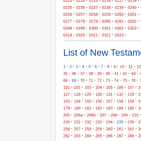
·
·
·
·
·
·
0213
0214
0215
0216
0217
0218
·
·
·
·
·
·
0235
0236
0237
0238
0239
0240
·
·
·
·
·
·
0256
0257
0258
0259
0260
0261
·
·
·
·
·
·
0277
0278
0279
0280
0281
0282
·
·
·
·
·
·
0298
0299
0300
0301
0302
0303
·
·
·
·
·
0319
0320
0321
0322
0323
List of New Testame
·
·
·
·
·
·
·
·
·
·
·
1
2
3
4
5
6
7
8
9
10
11
12
·
·
·
·
·
·
·
·
·
35
36
37
38
39
40
41
42
43
·
·
·
·
·
·
·
·
·
68
69
70
71
72
73
74
75
76
·
·
·
·
·
·
·
101
102
103
104
105
106
107
1
·
·
·
·
·
·
·
127
128
129
130
131
132
133
1
·
·
·
·
·
·
·
153
154
155
156
157
158
159
1
·
·
·
·
·
·
·
179
180
181
182
183
184
185
1
·
·
·
·
·
·
205
206a
206b
207
208
209
210
·
·
·
·
·
·
·
230
231
232
233
234
235
236
2
·
·
·
·
·
·
·
256
257
258
259
260
261
262
2
·
·
·
·
·
·
·
282
283
284
285
286
287
288
2