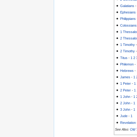
Galatians
Ephesians
Philippians
Colossians
1 Thessalo
2 Thessalo
1 Timothy
2 Timothy
Titus
-
1
2
Philemon
-
Hebrews
-
James
-
1
1 Peter
-
1
2 Peter
-
1
1 John
-
1
2 John
-
1
3 John
-
1
Jude
-
1
Revelation
See Also:
Old 