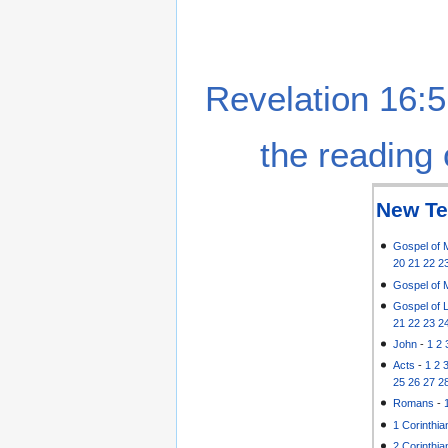
Revelation 16:5
the reading 
New Te
Gospel of 
20
21
22
2
Gospel of 
Gospel of 
21
22
23
2
John
-
1
2
Acts
-
1
2
25
26
27
2
Romans
-
1 Corinthia
2 Corinthia