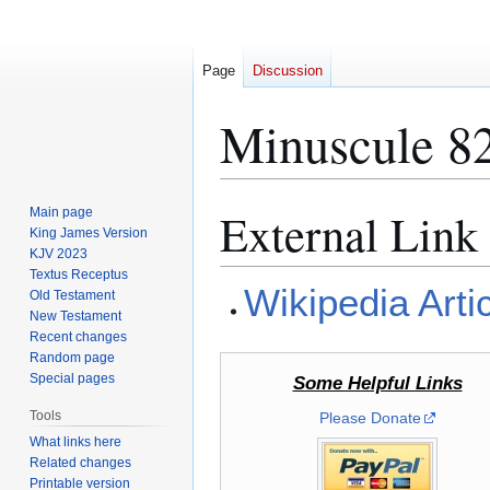
Page
Discussion
Minuscule 8
External Link
Main page
Jump
Jump
King James Version
to
to
KJV 2023
navigation
search
Textus Receptus
Wikipedia Arti
Old Testament
New Testament
Recent changes
Random page
Special pages
Some Helpful Links
Tools
Please Donate
What links here
Related changes
Printable version