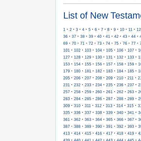
List of New Testam
·
·
·
·
·
·
·
·
·
·
·
1
2
3
4
5
6
7
8
9
10
11
12
·
·
·
·
·
·
·
·
·
36
37
38
39
40
41
42
43
44
·
·
·
·
·
·
·
·
·
69
70
71
72
73
74
75
76
77
·
·
·
·
·
·
·
101
102
103
104
105
106
107
1
·
·
·
·
·
·
·
127
128
129
130
131
132
133
1
·
·
·
·
·
·
·
153
154
155
156
157
158
159
1
·
·
·
·
·
·
·
179
180
181
182
183
184
185
1
·
·
·
·
·
·
·
205
206
207
208
209
210
211
2
·
·
·
·
·
·
·
231
232
233
234
235
236
237
2
·
·
·
·
·
·
·
257
258
259
260
261
262
263
2
·
·
·
·
·
·
·
283
284
285
286
287
288
289
2
·
·
·
·
·
·
·
309
310
311
312
313
314
315
3
·
·
·
·
·
·
·
335
336
337
338
339
340
341
3
·
·
·
·
·
·
·
361
362
363
364
365
366
367
3
·
·
·
·
·
·
·
387
388
389
390
391
392
393
3
·
·
·
·
·
·
·
413
414
415
416
417
418
419
4
·
·
·
·
·
·
·
439
440
441
442
443
444
445
4