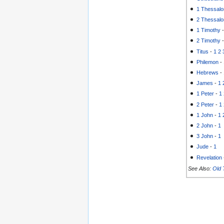
1 Thessalo
2 Thessalo
1 Timothy
2 Timothy
Titus
-
1
2
Philemon
-
Hebrews
-
James
-
1
1 Peter
-
1
2 Peter
-
1
1 John
-
1
2 John
-
1
3 John
-
1
Jude
-
1
Revelation
See Also:
Old 