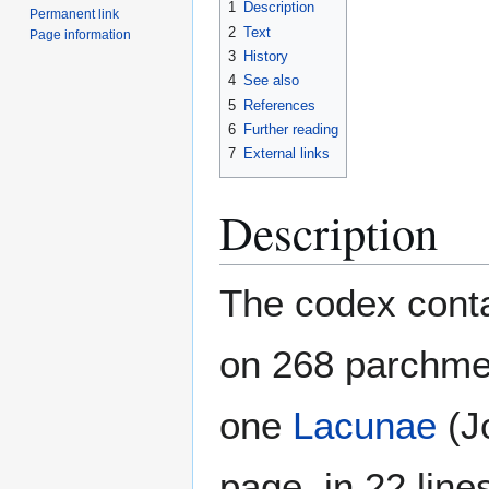
1
Description
Permanent link
2
Text
Page information
3
History
4
See also
5
References
6
Further reading
7
External links
Description
The codex conta
on 268 parchmen
one
Lacunae
(Jo
page, in 22 line