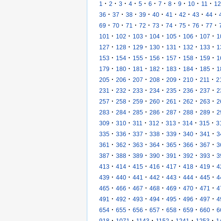
·
·
·
·
·
·
·
·
·
·
·
1
2
3
4
5
6
7
8
9
10
11
12
·
·
·
·
·
·
·
·
·
36
37
38
39
40
41
42
43
44
·
·
·
·
·
·
·
·
·
69
70
71
72
73
74
75
76
77
·
·
·
·
·
·
·
101
102
103
104
105
106
107
1
·
·
·
·
·
·
·
127
128
129
130
131
132
133
1
·
·
·
·
·
·
·
153
154
155
156
157
158
159
1
·
·
·
·
·
·
·
179
180
181
182
183
184
185
1
·
·
·
·
·
·
·
205
206
207
208
209
210
211
2
·
·
·
·
·
·
·
231
232
233
234
235
236
237
2
·
·
·
·
·
·
·
257
258
259
260
261
262
263
2
·
·
·
·
·
·
·
283
284
285
286
287
288
289
2
·
·
·
·
·
·
·
309
310
311
312
313
314
315
3
·
·
·
·
·
·
·
335
336
337
338
339
340
341
3
·
·
·
·
·
·
·
361
362
363
364
365
366
367
3
·
·
·
·
·
·
·
387
388
389
390
391
392
393
3
·
·
·
·
·
·
·
413
414
415
416
417
418
419
4
·
·
·
·
·
·
·
439
440
441
442
443
444
445
4
·
·
·
·
·
·
·
465
466
467
468
469
470
471
4
·
·
·
·
·
·
·
491
492
493
494
495
496
497
4
·
·
·
·
·
·
·
654
655
656
657
658
659
660
6
·
·
·
·
·
·
918
1071
1143
1152
1241
1253
1