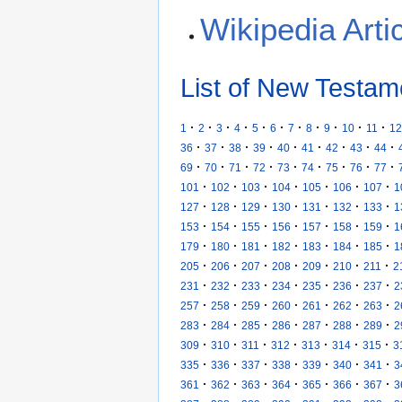
Wikipedia Arti
List of New Testam
·
·
·
·
·
·
·
·
·
·
·
1
2
3
4
5
6
7
8
9
10
11
12
·
·
·
·
·
·
·
·
·
36
37
38
39
40
41
42
43
44
·
·
·
·
·
·
·
·
·
69
70
71
72
73
74
75
76
77
·
·
·
·
·
·
·
101
102
103
104
105
106
107
1
·
·
·
·
·
·
·
127
128
129
130
131
132
133
1
·
·
·
·
·
·
·
153
154
155
156
157
158
159
1
·
·
·
·
·
·
·
179
180
181
182
183
184
185
1
·
·
·
·
·
·
·
205
206
207
208
209
210
211
2
·
·
·
·
·
·
·
231
232
233
234
235
236
237
2
·
·
·
·
·
·
·
257
258
259
260
261
262
263
2
·
·
·
·
·
·
·
283
284
285
286
287
288
289
2
·
·
·
·
·
·
·
309
310
311
312
313
314
315
3
·
·
·
·
·
·
·
335
336
337
338
339
340
341
3
·
·
·
·
·
·
·
361
362
363
364
365
366
367
3