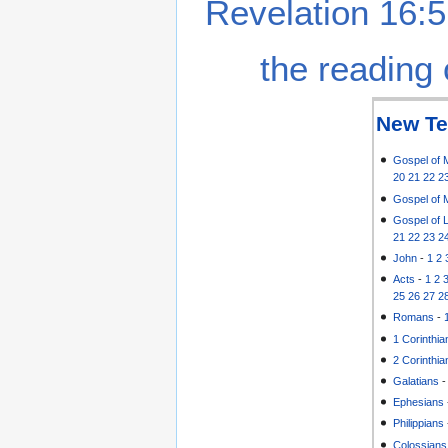
Revelation 16:5
the reading 
New Te
Gospel of 
20
21
22
2
Gospel of 
Gospel of 
21
22
23
2
John
-
1
2
Acts
-
1
2
25
26
27
2
Romans
-
1 Corinthia
2 Corinthia
Galatians
Ephesians
Philippians
Colossians