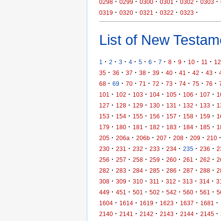
·
·
·
·
·
·
0298
0299
0300
0301
0302
0303
·
·
·
·
·
0319
0320
0321
0322
0323
List of New Testame
·
·
·
·
·
·
·
·
·
·
·
1
2
3
4
5
6
7
8
9
10
11
12
·
·
·
·
·
·
·
·
·
35
36
37
38
39
40
41
42
43
·
·
·
·
·
·
·
·
·
68
69
70
71
72
73
74
75
76
·
·
·
·
·
·
·
101
102
103
104
105
106
107
1
·
·
·
·
·
·
·
127
128
129
130
131
132
133
1
·
·
·
·
·
·
·
153
154
155
156
157
158
159
1
·
·
·
·
·
·
·
179
180
181
182
183
184
185
1
·
·
·
·
·
·
205
206a
206b
207
208
209
210
·
·
·
·
·
·
·
230
231
232
233
234
235
236
2
·
·
·
·
·
·
·
256
257
258
259
260
261
262
2
·
·
·
·
·
·
·
282
283
284
285
286
287
288
2
·
·
·
·
·
·
·
308
309
310
311
312
313
314
3
·
·
·
·
·
·
·
449
451
501
502
542
560
561
5
·
·
·
·
·
·
1604
1614
1619
1623
1637
1681
·
·
·
·
·
·
2140
2141
2142
2143
2144
2145