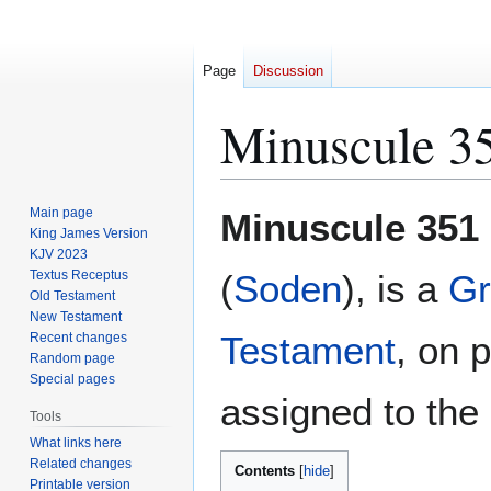
Page
Discussion
Minuscule 3
Jump
Jump
Main page
Minuscule 351
to
to
King James Version
KJV 2023
navigation
search
Textus Receptus
(
Soden
), is a
Gr
Old Testament
New Testament
Testament
, on 
Recent changes
Random page
Special pages
assigned to the 
Tools
What links here
Related changes
Contents
Printable version