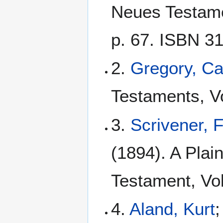
Neues Testamen
p. 67. ISBN 3
2.
Gregory, C
Testaments, Vo
3.
Scrivener, 
(1894). A Plain
Testament, Vol
4.
Aland, Kurt
;