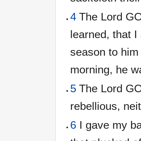
4
The Lord GOD
learned, that 
season to him
morning, he wa
5
The Lord GOD
rebellious, ne
6
I gave my ba