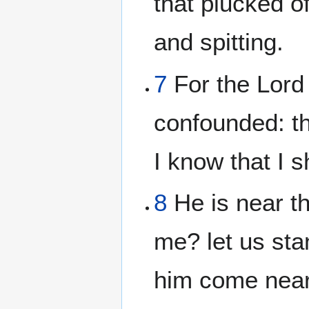
that plucked o
and spitting.
7
For the Lord 
confounded: the
I know that I 
8
He is near th
me? let us sta
him come near