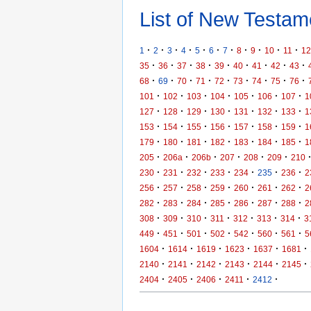
List of New Testame
·
·
·
·
·
·
·
·
·
·
·
1
2
3
4
5
6
7
8
9
10
11
12
·
·
·
·
·
·
·
·
·
35
36
37
38
39
40
41
42
43
·
·
·
·
·
·
·
·
·
68
69
70
71
72
73
74
75
76
·
·
·
·
·
·
·
101
102
103
104
105
106
107
1
·
·
·
·
·
·
·
127
128
129
130
131
132
133
1
·
·
·
·
·
·
·
153
154
155
156
157
158
159
1
·
·
·
·
·
·
·
179
180
181
182
183
184
185
1
·
·
·
·
·
·
205
206a
206b
207
208
209
210
·
·
·
·
·
·
·
230
231
232
233
234
235
236
2
·
·
·
·
·
·
·
256
257
258
259
260
261
262
2
·
·
·
·
·
·
·
282
283
284
285
286
287
288
2
·
·
·
·
·
·
·
308
309
310
311
312
313
314
3
·
·
·
·
·
·
·
449
451
501
502
542
560
561
5
·
·
·
·
·
·
1604
1614
1619
1623
1637
1681
·
·
·
·
·
·
2140
2141
2142
2143
2144
2145
·
·
·
·
·
2404
2405
2406
2411
2412