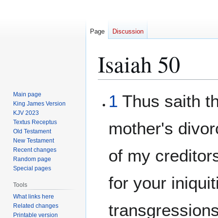
Page
Discussion
Isaiah 50
Jump
Jump
Main page
1
Thus saith th
to
to
King James Version
KJV 2023
navigation
search
Textus Receptus
mother's divo
Old Testament
New Testament
of my creditor
Recent changes
Random page
Special pages
for your iniqu
Tools
What links here
transgressions
Related changes
Printable version