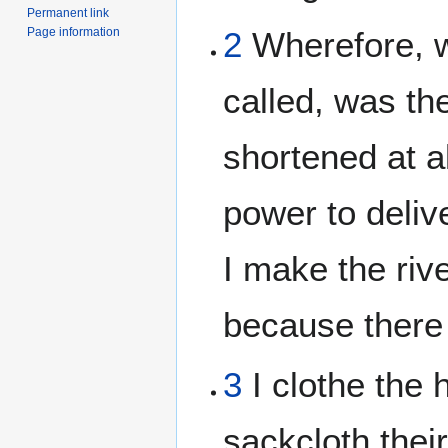
Permanent link
Page information
2
Wherefore, w
called, was t
shortened at a
power to deliv
I make the rive
because there i
3
I clothe the
sackcloth thei