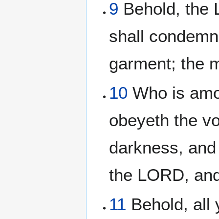
9
Behold, the 
shall condemn 
garment; the m
10
Who is amon
obeyeth the vo
darkness, and 
the LORD, and
11
Behold, all 