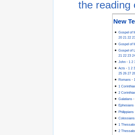
the reading 
New Te
Gospel of 
20
21
22
2
Gospel of 
Gospel of 
21
22
23
2
John
-
1
2
Acts
-
1
2
25
26
27
2
Romans
-
1 Corinthia
2 Corinthia
Galatians
Ephesians
Philippians
Colossians
1 Thessalo
2 Thessalo