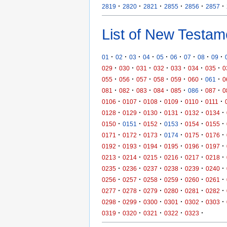
·
·
·
·
·
·
2819
2820
2821
2855
2856
2857
List of New Testam
·
·
·
·
·
·
·
·
·
01
02
03
04
05
06
07
08
09
·
·
·
·
·
·
·
029
030
031
032
033
034
035
0
·
·
·
·
·
·
·
055
056
057
058
059
060
061
0
·
·
·
·
·
·
·
081
082
083
084
085
086
087
0
·
·
·
·
·
·
0106
0107
0108
0109
0110
0111
·
·
·
·
·
·
0128
0129
0130
0131
0132
0134
·
·
·
·
·
·
0150
0151
0152
0153
0154
0155
·
·
·
·
·
·
0171
0172
0173
0174
0175
0176
·
·
·
·
·
·
0192
0193
0194
0195
0196
0197
·
·
·
·
·
·
0213
0214
0215
0216
0217
0218
·
·
·
·
·
·
0235
0236
0237
0238
0239
0240
·
·
·
·
·
·
0256
0257
0258
0259
0260
0261
·
·
·
·
·
·
0277
0278
0279
0280
0281
0282
·
·
·
·
·
·
0298
0299
0300
0301
0302
0303
·
·
·
·
·
0319
0320
0321
0322
0323