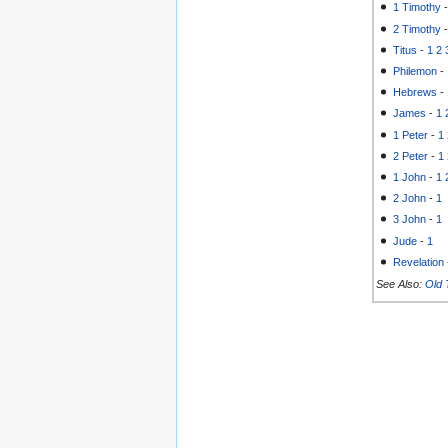
1 Timothy
2 Timothy
Titus
-
1
2
Philemon
-
Hebrews
-
James
-
1
1 Peter
-
1
2 Peter
-
1
1 John
-
1
2 John
-
1
3 John
-
1
Jude
-
1
Revelation
See Also:
Old 