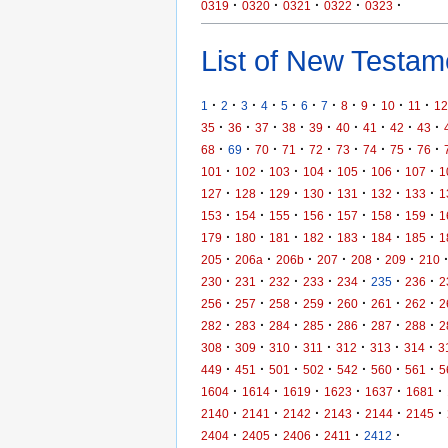
·
·
·
·
·
0319
0320
0321
0322
0323
List of New Testame
·
·
·
·
·
·
·
·
·
·
·
1
2
3
4
5
6
7
8
9
10
11
12
·
·
·
·
·
·
·
·
·
35
36
37
38
39
40
41
42
43
·
·
·
·
·
·
·
·
·
68
69
70
71
72
73
74
75
76
·
·
·
·
·
·
·
101
102
103
104
105
106
107
1
·
·
·
·
·
·
·
127
128
129
130
131
132
133
1
·
·
·
·
·
·
·
153
154
155
156
157
158
159
1
·
·
·
·
·
·
·
179
180
181
182
183
184
185
1
·
·
·
·
·
·
205
206a
206b
207
208
209
210
·
·
·
·
·
·
·
230
231
232
233
234
235
236
2
·
·
·
·
·
·
·
256
257
258
259
260
261
262
2
·
·
·
·
·
·
·
282
283
284
285
286
287
288
2
·
·
·
·
·
·
·
308
309
310
311
312
313
314
3
·
·
·
·
·
·
·
449
451
501
502
542
560
561
5
·
·
·
·
·
·
1604
1614
1619
1623
1637
1681
·
·
·
·
·
·
2140
2141
2142
2143
2144
2145
·
·
·
·
·
2404
2405
2406
2411
2412