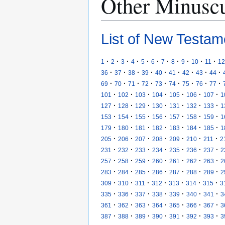
Other Minusc
List of New Testam
·
·
·
·
·
·
·
·
·
·
·
1
2
3
4
5
6
7
8
9
10
11
12
·
·
·
·
·
·
·
·
·
36
37
38
39
40
41
42
43
44
·
·
·
·
·
·
·
·
·
69
70
71
72
73
74
75
76
77
·
·
·
·
·
·
·
101
102
103
104
105
106
107
1
·
·
·
·
·
·
·
127
128
129
130
131
132
133
1
·
·
·
·
·
·
·
153
154
155
156
157
158
159
1
·
·
·
·
·
·
·
179
180
181
182
183
184
185
1
·
·
·
·
·
·
·
205
206
207
208
209
210
211
2
·
·
·
·
·
·
·
231
232
233
234
235
236
237
2
·
·
·
·
·
·
·
257
258
259
260
261
262
263
2
·
·
·
·
·
·
·
283
284
285
286
287
288
289
2
·
·
·
·
·
·
·
309
310
311
312
313
314
315
3
·
·
·
·
·
·
·
335
336
337
338
339
340
341
3
·
·
·
·
·
·
·
361
362
363
364
365
366
367
3
·
·
·
·
·
·
·
387
388
389
390
391
392
393
3