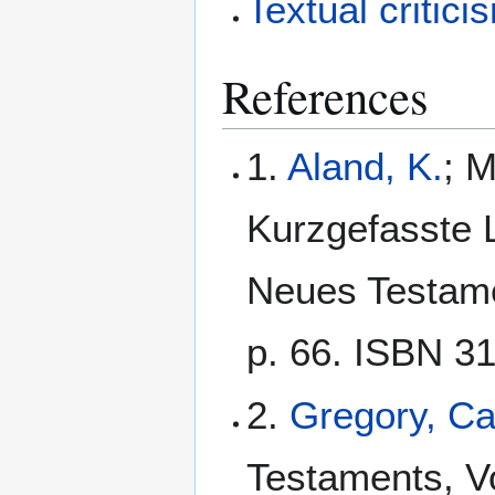
Textual critici
References
1.
Aland, K.
; M
Kurzgefasste L
Neues Testamen
p. 66. ISBN 3
2.
Gregory, C
Testaments, Vo