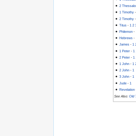
2 Thessalo
1 Timothy
2 Timothy
Titus
-
1
2
Philemon
-
Hebrews
-
James
-
1
1 Peter
-
1
2 Peter
-
1
1 John
-
1
2 John
-
1
3 John
-
1
Jude
-
1
Revelation
See Also:
Old 