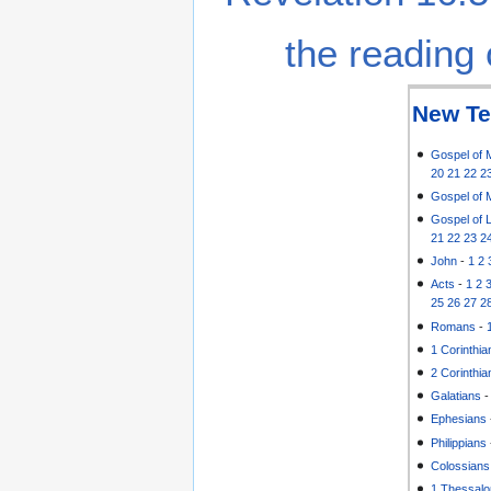
the reading 
New Te
Gospel of 
20
21
22
2
Gospel of 
Gospel of 
21
22
23
2
John
-
1
2
Acts
-
1
2
25
26
27
2
Romans
-
1 Corinthia
2 Corinthia
Galatians
Ephesians
Philippians
Colossians
1 Thessalo