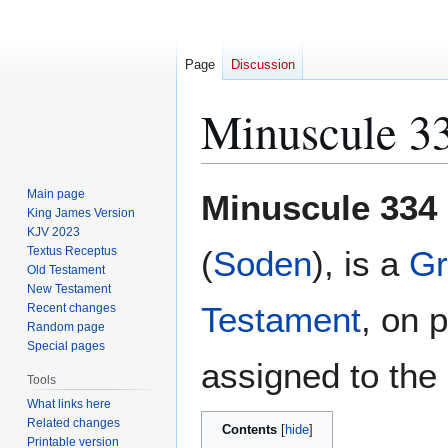
Page
Discussion
Minuscule 3
Jump
Jump
Main page
Minuscule 334
to
to
King James Version
KJV 2023
navigation
search
Textus Receptus
(
Soden
), is a
Gr
Old Testament
New Testament
Testament
, on 
Recent changes
Random page
Special pages
assigned to the 
Tools
What links here
Related changes
Contents
Printable version