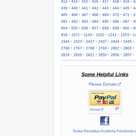
·
·
·
·
·
·
·
413
414
415
416
417
418
419
4
·
·
·
·
·
·
·
439
440
441
442
443
444
445
4
·
·
·
·
·
·
·
465
466
467
468
469
470
471
4
·
·
·
·
·
·
·
491
492
493
494
495
496
497
4
·
·
·
·
·
·
·
654
655
656
657
658
659
660
6
·
·
·
·
·
·
918
1071
1143
1152
1241
1253
1
·
·
·
·
·
·
2344
2423
2427
2437
2444
2445
·
·
·
·
·
·
2766
2767
2768
2793
2802
2803
·
·
·
·
·
·
2819
2820
2821
2855
2856
2857
Some Helpful Links
Please Donate
Donate
Textus Receptus Academy Facebook