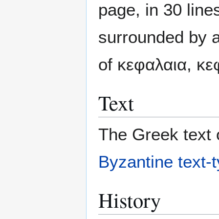
page, in 30 line
surrounded by 
of κεφαλαια, κεφ
Text
The Greek text o
Byzantine text-
History