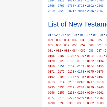
·
·
·
·
·
·
2344
2423
2427
2437
2444
2445
·
·
·
·
·
·
2766
2767
2768
2793
2802
2803
·
·
·
·
·
·
2819
2820
2821
2855
2856
2857
List of New Testam
·
·
·
·
·
·
·
·
·
01
02
03
04
05
06
07
08
09
·
·
·
·
·
·
·
029
030
031
032
033
034
035
0
·
·
·
·
·
·
·
055
056
057
058
059
060
061
0
·
·
·
·
·
·
·
081
082
083
084
085
086
087
0
·
·
·
·
·
·
0106
0107
0108
0109
0110
0111
·
·
·
·
·
·
0128
0129
0130
0131
0132
0134
·
·
·
·
·
·
0150
0151
0152
0153
0154
0155
·
·
·
·
·
·
0171
0172
0173
0174
0175
0176
·
·
·
·
·
·
0192
0193
0194
0195
0196
0197
·
·
·
·
·
·
0213
0214
0215
0216
0217
0218
·
·
·
·
·
·
0235
0236
0237
0238
0239
0240
·
·
·
·
·
·
0256
0257
0258
0259
0260
0261
·
·
·
·
·
·
0277
0278
0279
0280
0281
0282
·
·
·
·
·
·
0298
0299
0300
0301
0302
0303