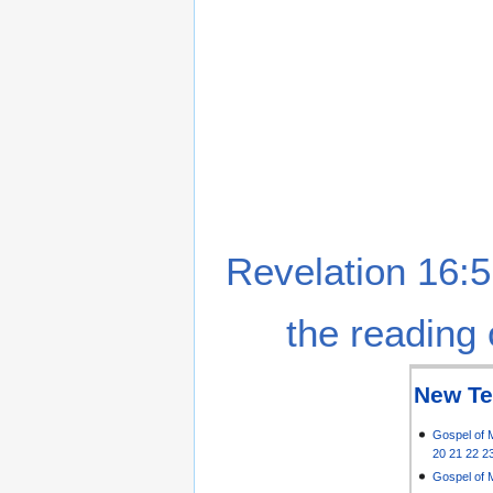
Revelation 16:5
the reading 
New Te
Gospel of 
20
21
22
2
Gospel of 