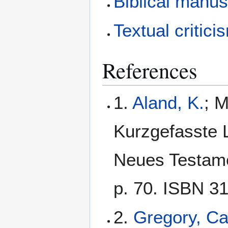
Biblical manus
Textual critici
References
1.
Aland, K.
; M
Kurzgefasste L
Neues Testamen
p. 70. ISBN 3
2.
Gregory, C