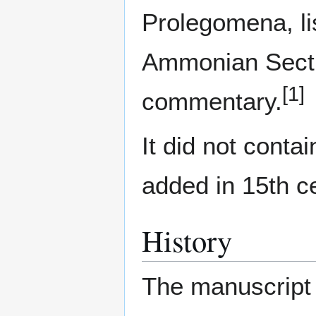
Prolegomena, lis
Ammonian Sect
[1]
commentary.
It did not conta
added in 15th c
History
The manuscript