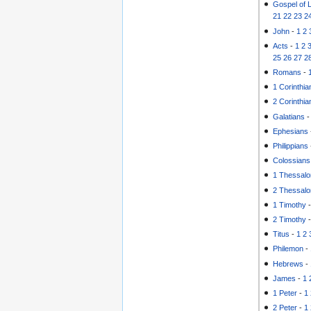
Gospel of 
21
22
23
2
John
-
1
2
Acts
-
1
2
25
26
27
2
Romans
-
1 Corinthia
2 Corinthia
Galatians
Ephesians
Philippians
Colossians
1 Thessalo
2 Thessalo
1 Timothy
2 Timothy
Titus
-
1
2
Philemon
-
Hebrews
-
James
-
1
1 Peter
-
1
2 Peter
-
1