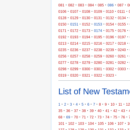
·
·
·
·
·
·
·
081
082
083
084
085
086
087
0
·
·
·
·
·
·
0106
0107
0108
0109
0110
0111
·
·
·
·
·
·
0128
0129
0130
0131
0132
0134
·
·
·
·
·
·
0150
0151
0152
0153
0154
0155
·
·
·
·
·
·
0171
0172
0173
0174
0175
0176
·
·
·
·
·
·
0192
0193
0194
0195
0196
0197
·
·
·
·
·
·
0213
0214
0215
0216
0217
0218
·
·
·
·
·
·
0235
0236
0237
0238
0239
0240
·
·
·
·
·
·
0256
0257
0258
0259
0260
0261
·
·
·
·
·
·
0277
0278
0279
0280
0281
0282
·
·
·
·
·
·
0298
0299
0300
0301
0302
0303
·
·
·
·
·
0319
0320
0321
0322
0323
List of New Testame
·
·
·
·
·
·
·
·
·
·
·
1
2
3
4
5
6
7
8
9
10
11
12
·
·
·
·
·
·
·
·
·
35
36
37
38
39
40
41
42
43
·
·
·
·
·
·
·
·
·
68
69
70
71
72
73
74
75
76
·
·
·
·
·
·
·
101
102
103
104
105
106
107
1
·
·
·
·
·
·
·
127
128
129
130
131
132
133
1