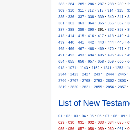
·
·
·
·
·
·
·
283
284
285
286
287
288
289
2
·
·
·
·
·
·
·
309
310
311
312
313
314
315
3
·
·
·
·
·
·
·
335
336
337
338
339
340
341
3
·
·
·
·
·
·
·
361
362
363
364
365
366
367
3
·
·
·
·
·
·
·
387
388
389
390
391
392
393
3
·
·
·
·
·
·
·
413
414
415
416
417
418
419
4
·
·
·
·
·
·
·
439
440
441
442
443
444
445
4
·
·
·
·
·
·
·
465
466
467
468
469
470
471
4
·
·
·
·
·
·
·
491
492
493
494
495
496
497
4
·
·
·
·
·
·
·
654
655
656
657
658
659
660
6
·
·
·
·
·
·
918
1071
1143
1152
1241
1253
1
·
·
·
·
·
·
2344
2423
2427
2437
2444
2445
·
·
·
·
·
·
2766
2767
2768
2793
2802
2803
·
·
·
·
·
·
2819
2820
2821
2855
2856
2857
List of New Testam
·
·
·
·
·
·
·
·
·
01
02
03
04
05
06
07
08
09
·
·
·
·
·
·
·
029
030
031
032
033
034
035
0
·
·
·
·
·
·
·
055
056
057
058
059
060
061
0