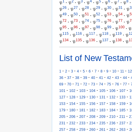
1
2
3
4
5
6
7
8
𝔓
·
𝔓
·
𝔓
·
𝔓
·
𝔓
·
𝔓
·
𝔓
·
𝔓
·
26
27
28
29
30
31
3
𝔓
·
𝔓
·
𝔓
·
𝔓
·
𝔓
·
𝔓
·
𝔓
49
50
51
52
53
54
5
𝔓
·
𝔓
·
𝔓
·
𝔓
·
𝔓
·
𝔓
·
𝔓
72
73
74
75
76
77
7
𝔓
·
𝔓
·
𝔓
·
𝔓
·
𝔓
·
𝔓
·
𝔓
95
96
97
98
99
100
𝔓
·
𝔓
·
𝔓
·
𝔓
·
𝔓
·
𝔓
·
𝔓
115
116
117
118
119
1
𝔓
·
𝔓
·
𝔓
·
𝔓
·
𝔓
·
𝔓
134
135
136
137
138
1
𝔓
·
𝔓
·
𝔓
·
𝔓
·
𝔓
·
𝔓
List of New Testam
·
·
·
·
·
·
·
·
·
·
·
1
2
3
4
5
6
7
8
9
10
11
12
·
·
·
·
·
·
·
·
·
36
37
38
39
40
41
42
43
44
·
·
·
·
·
·
·
·
·
69
70
71
72
73
74
75
76
77
·
·
·
·
·
·
·
101
102
103
104
105
106
107
1
·
·
·
·
·
·
·
127
128
129
130
131
132
133
1
·
·
·
·
·
·
·
153
154
155
156
157
158
159
1
·
·
·
·
·
·
·
179
180
181
182
183
184
185
1
·
·
·
·
·
·
·
205
206
207
208
209
210
211
2
·
·
·
·
·
·
·
231
232
233
234
235
236
237
2
·
·
·
·
·
·
·
257
258
259
260
261
262
263
2