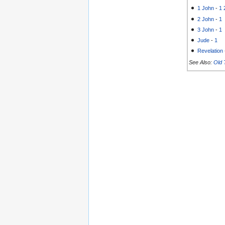
1 John
-
1
2 John
-
1
3 John
-
1
Jude
-
1
Revelation
See Also:
Old 