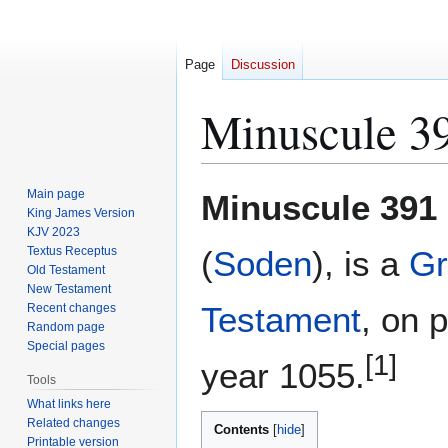
Page
Discussion
Minuscule 3
Jump
Jump
Main page
Minuscule 391
to
to
King James Version
KJV 2023
navigation
search
Textus Receptus
(
Soden
), is a
Gr
Old Testament
New Testament
Testament
, on 
Recent changes
Random page
Special pages
[1]
year 1055.
Tools
What links here
Related changes
Contents
Printable version