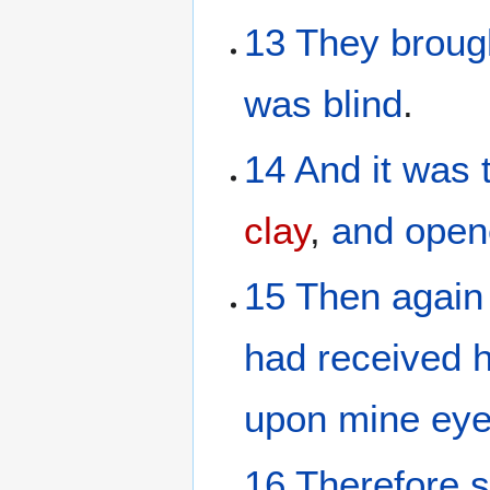
13
They broug
was blind
.
14
And
it was
clay
,
and
open
15
Then
again
had received h
upon
mine
ey
16
Therefore
s