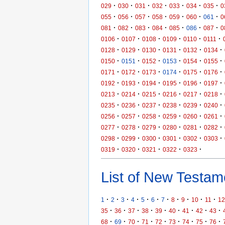
·
·
·
·
·
·
·
029
030
031
032
033
034
035
0
·
·
·
·
·
·
·
055
056
057
058
059
060
061
0
·
·
·
·
·
·
·
081
082
083
084
085
086
087
0
·
·
·
·
·
·
0106
0107
0108
0109
0110
0111
·
·
·
·
·
·
0128
0129
0130
0131
0132
0134
·
·
·
·
·
·
0150
0151
0152
0153
0154
0155
·
·
·
·
·
·
0171
0172
0173
0174
0175
0176
·
·
·
·
·
·
0192
0193
0194
0195
0196
0197
·
·
·
·
·
·
0213
0214
0215
0216
0217
0218
·
·
·
·
·
·
0235
0236
0237
0238
0239
0240
·
·
·
·
·
·
0256
0257
0258
0259
0260
0261
·
·
·
·
·
·
0277
0278
0279
0280
0281
0282
·
·
·
·
·
·
0298
0299
0300
0301
0302
0303
·
·
·
·
·
0319
0320
0321
0322
0323
List of New Testame
·
·
·
·
·
·
·
·
·
·
·
1
2
3
4
5
6
7
8
9
10
11
12
·
·
·
·
·
·
·
·
·
35
36
37
38
39
40
41
42
43
·
·
·
·
·
·
·
·
·
68
69
70
71
72
73
74
75
76