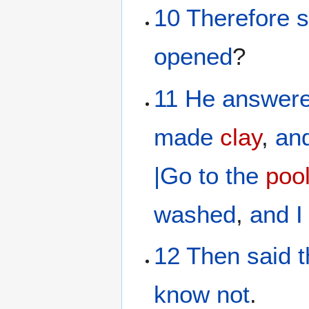
10
Therefore
s
opened
?
11
He
answer
made
clay
,
an
|Go
to
the
poo
washed
,
and
I
12
Then
said
know
not
.