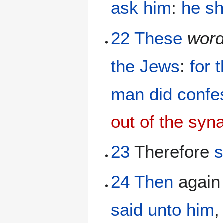
ask
him
:
he
sh
22
These
wor
the
Jews
:
for
man
did confe
out of the sy
23
Therefore
s
24
Then
agai
said
unto him