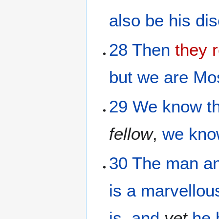
also
be
his
dis
28
Then
they r
but
we
are
Mo
29
We
know
t
fellow
,
we kn
30
The
man
a
is
a marvellou
is
,
and
yet
he 