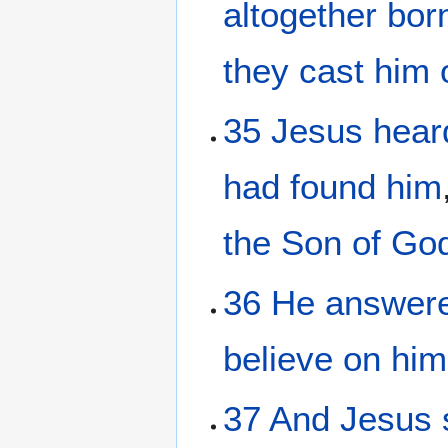
altogether
bor
they cast
him
35
Jesus
hear
had found
him
the
Son
of Go
36
He
answer
believe
on
him
37
And
Jesus