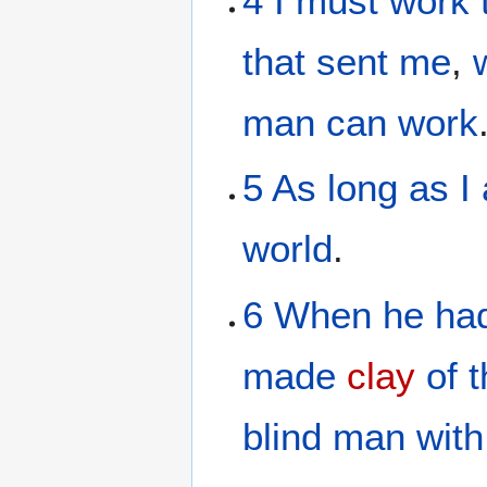
4
I
must
work
that sent
me
,
man
can
work
5
As long as
I
world
.
6
When he had
made
clay
of
t
blind man
with