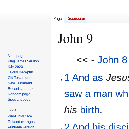
Page
Discussion
John 9
Jump
Jump
Main page
<< -
John 8
to
to
King James Version
KJV 2023
navigation
search
Textus Receptus
1
And
as
Jesu
Old Testament
New Testament
Recent changes
saw
a man
wh
Random page
Special pages
his
birth
.
Tools
What links here
Related changes
2
And
his
disc
Printable version