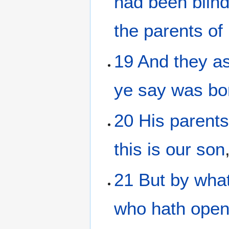
had been
blin
the
parents
of
19
And
they a
ye
say
was
bo
20
His
parent
this
is
our
son
21
But
by wha
who
hath ope