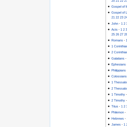
20
21
22
2
Gospel of 
Gospel of 
21
22
23
2
John
-
1
2
Acts
-
1
2
25
26
27
2
Romans
-
1 Corinthia
2 Corinthia
Galatians
Ephesians
Philippians
Colossians
1 Thessalo
2 Thessalo
1 Timothy
2 Timothy
Titus
-
1
2
Philemon
-
Hebrews
-
James
-
1