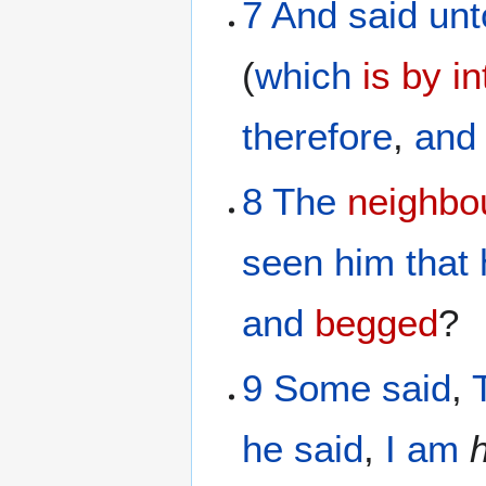
7
And
said
unt
(
which
is by i
therefore
,
and
8
The
neighbo
seen
him
that
and
begged
?
9
Some
said
,
he said
,
I
am