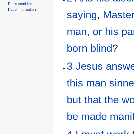
Permanent link
Page information
saying
,
Maste
man
,
or
his
pa
born
blind
?
3
Jesus
answ
this man
sinn
but
that
the
wo
be made manif