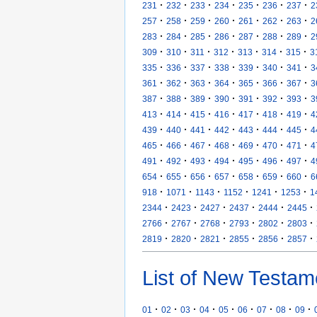
·
·
·
·
·
·
·
231
232
233
234
235
236
237
2
·
·
·
·
·
·
·
257
258
259
260
261
262
263
2
·
·
·
·
·
·
·
283
284
285
286
287
288
289
2
·
·
·
·
·
·
·
309
310
311
312
313
314
315
3
·
·
·
·
·
·
·
335
336
337
338
339
340
341
3
·
·
·
·
·
·
·
361
362
363
364
365
366
367
3
·
·
·
·
·
·
·
387
388
389
390
391
392
393
3
·
·
·
·
·
·
·
413
414
415
416
417
418
419
4
·
·
·
·
·
·
·
439
440
441
442
443
444
445
4
·
·
·
·
·
·
·
465
466
467
468
469
470
471
4
·
·
·
·
·
·
·
491
492
493
494
495
496
497
4
·
·
·
·
·
·
·
654
655
656
657
658
659
660
6
·
·
·
·
·
·
918
1071
1143
1152
1241
1253
1
·
·
·
·
·
·
2344
2423
2427
2437
2444
2445
·
·
·
·
·
·
2766
2767
2768
2793
2802
2803
·
·
·
·
·
·
2819
2820
2821
2855
2856
2857
List of New Testam
·
·
·
·
·
·
·
·
·
01
02
03
04
05
06
07
08
09