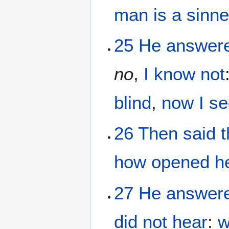
man
is
a sinne
25
He
answer
no
,
I know
not
blind
,
now
I s
26
Then
said
t
how
opened
h
27
He answer
did not
hear
:
w