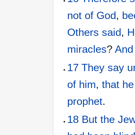
not
of
God
,
be
Others
said
,
H
miracles
?
And
17
They say
u
of
him
,
that
he
prophet
.
18
But
the
Je