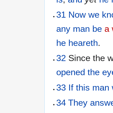
31
Now
we kn
any man
be
a 
he heareth
.
32
Since the 
opened
the ey
33
If
this man
34
They answ