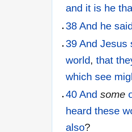
and
it is
he
tha
38
And
he
sai
39
And
Jesus
world
,
that
the
which see
mig
40
And
some
heard
these w
also
?