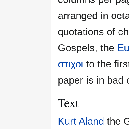
arranged in oct
quotations of c
Gospels, the
Eu
στιχοι
to the fir
paper is in bad c
Text
Kurt Aland
the G