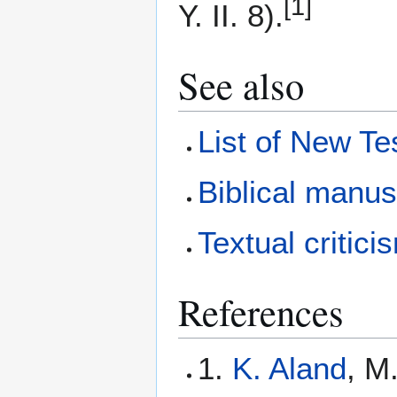
[1]
Y. II. 8).
See also
List of New T
Biblical manus
Textual critici
References
1.
K. Aland
, M