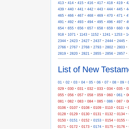
·
·
·
·
·
·
·
413
414
415
416
417
418
419
4
·
·
·
·
·
·
·
439
440
441
442
443
444
445
4
·
·
·
·
·
·
·
465
466
467
468
469
470
471
4
·
·
·
·
·
·
·
491
492
493
494
495
496
497
4
·
·
·
·
·
·
·
654
655
656
657
658
659
660
6
·
·
·
·
·
·
918
1071
1143
1152
1241
1253
1
·
·
·
·
·
·
2344
2423
2427
2437
2444
2445
·
·
·
·
·
·
2766
2767
2768
2793
2802
2803
·
·
·
·
·
·
2819
2820
2821
2855
2856
2857
List of New Testam
·
·
·
·
·
·
·
·
·
01
02
03
04
05
06
07
08
09
·
·
·
·
·
·
·
029
030
031
032
033
034
035
0
·
·
·
·
·
·
·
055
056
057
058
059
060
061
0
·
·
·
·
·
·
·
081
082
083
084
085
086
087
0
·
·
·
·
·
·
0106
0107
0108
0109
0110
0111
·
·
·
·
·
·
0128
0129
0130
0131
0132
0134
·
·
·
·
·
·
0150
0151
0152
0153
0154
0155
·
·
·
·
·
·
0171
0172
0173
0174
0175
0176