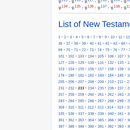
115
116
117
118
119
1
𝔓
·
𝔓
·
𝔓
·
𝔓
·
𝔓
·
𝔓
134
135
136
137
138
1
𝔓
·
𝔓
·
𝔓
·
𝔓
·
𝔓
·
𝔓
List of New Testam
·
·
·
·
·
·
·
·
·
·
·
1
2
3
4
5
6
7
8
9
10
11
12
·
·
·
·
·
·
·
·
·
36
37
38
39
40
41
42
43
44
·
·
·
·
·
·
·
·
·
69
70
71
72
73
74
75
76
77
·
·
·
·
·
·
·
101
102
103
104
105
106
107
1
·
·
·
·
·
·
·
127
128
129
130
131
132
133
1
·
·
·
·
·
·
·
153
154
155
156
157
158
159
1
·
·
·
·
·
·
·
179
180
181
182
183
184
185
1
·
·
·
·
·
·
·
205
206
207
208
209
210
211
2
·
·
·
·
·
·
·
231
232
233
234
235
236
237
2
·
·
·
·
·
·
·
257
258
259
260
261
262
263
2
·
·
·
·
·
·
·
283
284
285
286
287
288
289
2
·
·
·
·
·
·
·
309
310
311
312
313
314
315
3
·
·
·
·
·
·
·
335
336
337
338
339
340
341
3
·
·
·
·
·
·
·
361
362
363
364
365
366
367
3
·
·
·
·
·
·
·
387
388
389
390
391
392
393
3