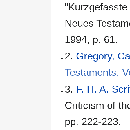
"Kurzgefasste 
Neues Testame
1994, p. 61.
2.
Gregory, C
Testaments, Vo
3.
F. H. A. Scr
Criticism of t
pp. 222-223.