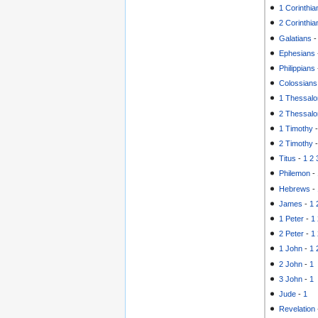
1 Corinthia
2 Corinthia
Galatians
Ephesians
Philippians
Colossians
1 Thessalo
2 Thessalo
1 Timothy
2 Timothy
Titus
-
1
2
Philemon
-
Hebrews
-
James
-
1
1 Peter
-
1
2 Peter
-
1
1 John
-
1
2 John
-
1
3 John
-
1
Jude
-
1
Revelation