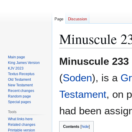
Page
Discussion
Minuscule 2
Jump
Jump
Main page
Minuscule 233
to
to
King James Version
KJV 2023
navigation
search
Textus Receptus
(
Soden
), is a
Gr
Old Testament
New Testament
Testament
, on 
Recent changes
Random page
Special pages
had been assign
Tools
What links here
Related changes
Contents
Printable version