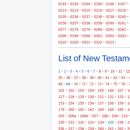
·
·
·
·
·
·
0192
0193
0194
0195
0196
0197
·
·
·
·
·
·
0213
0214
0215
0216
0217
0218
·
·
·
·
·
·
0235
0236
0237
0238
0239
0240
·
·
·
·
·
·
0256
0257
0258
0259
0260
0261
·
·
·
·
·
·
0277
0278
0279
0280
0281
0282
·
·
·
·
·
·
0298
0299
0300
0301
0302
0303
·
·
·
·
·
0319
0320
0321
0322
0323
List of New Testame
·
·
·
·
·
·
·
·
·
·
·
1
2
3
4
5
6
7
8
9
10
11
12
·
·
·
·
·
·
·
·
·
35
36
37
38
39
40
41
42
43
·
·
·
·
·
·
·
·
·
68
69
70
71
72
73
74
75
76
·
·
·
·
·
·
·
101
102
103
104
105
106
107
1
·
·
·
·
·
·
·
127
128
129
130
131
132
133
1
·
·
·
·
·
·
·
153
154
155
156
157
158
159
1
·
·
·
·
·
·
·
179
180
181
182
183
184
185
1
·
·
·
·
·
·
205
206a
206b
207
208
209
210
·
·
·
·
·
·
·
230
231
232
233
234
235
236
2
·
·
·
·
·
·
·
256
257
258
259
260
261
262
2