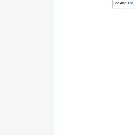
See Also:
Old 