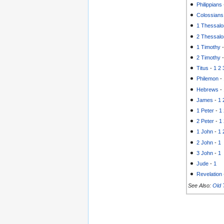
Philippians
Colossians
1 Thessalo
2 Thessalo
1 Timothy
2 Timothy
Titus
-
1
2
Philemon
-
Hebrews
-
James
-
1
1 Peter
-
1
2 Peter
-
1
1 John
-
1
2 John
-
1
3 John
-
1
Jude
-
1
Revelation
See Also:
Old 