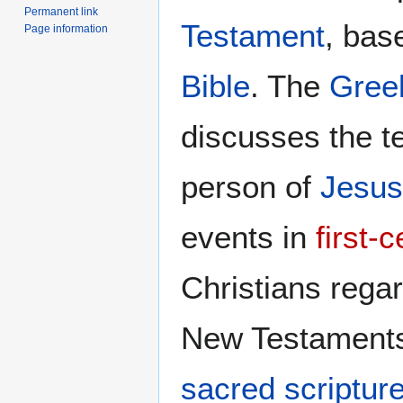
Permanent link
Testament
, bas
Page information
Bible
. The
Gree
discusses the t
person of
Jesus
events in
first-
Christians rega
New Testaments
sacred scriptur