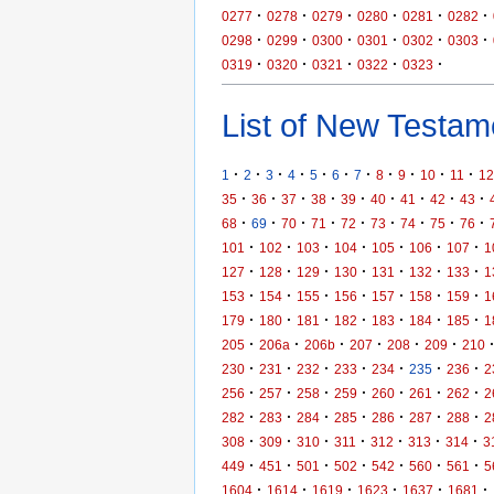
·
·
·
·
·
·
0277
0278
0279
0280
0281
0282
·
·
·
·
·
·
0298
0299
0300
0301
0302
0303
·
·
·
·
·
0319
0320
0321
0322
0323
List of New Testame
·
·
·
·
·
·
·
·
·
·
·
1
2
3
4
5
6
7
8
9
10
11
12
·
·
·
·
·
·
·
·
·
35
36
37
38
39
40
41
42
43
·
·
·
·
·
·
·
·
·
68
69
70
71
72
73
74
75
76
·
·
·
·
·
·
·
101
102
103
104
105
106
107
1
·
·
·
·
·
·
·
127
128
129
130
131
132
133
1
·
·
·
·
·
·
·
153
154
155
156
157
158
159
1
·
·
·
·
·
·
·
179
180
181
182
183
184
185
1
·
·
·
·
·
·
205
206a
206b
207
208
209
210
·
·
·
·
·
·
·
230
231
232
233
234
235
236
2
·
·
·
·
·
·
·
256
257
258
259
260
261
262
2
·
·
·
·
·
·
·
282
283
284
285
286
287
288
2
·
·
·
·
·
·
·
308
309
310
311
312
313
314
3
·
·
·
·
·
·
·
449
451
501
502
542
560
561
5
·
·
·
·
·
·
1604
1614
1619
1623
1637
1681