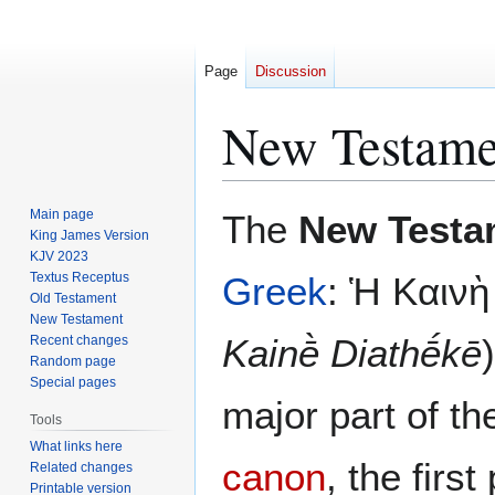
Page
Discussion
New Testame
Jump
Jump
Main page
The
New Testa
to
to
King James Version
KJV 2023
navigation
search
Textus Receptus
Greek
: Ἡ Καινὴ
Old Testament
New Testament
Kainḕ Diathḗkē
Recent changes
Random page
Special pages
major part of t
Tools
What links here
canon
, the firs
Related changes
Printable version