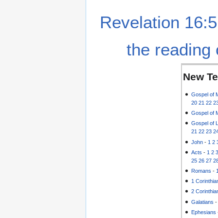
Revelation 16:5
the reading 
New Te
Gospel of 
20
21
22
2
Gospel of 
Gospel of 
21
22
23
2
John
-
1
2
Acts
-
1
2
25
26
27
2
Romans
-
1 Corinthia
2 Corinthia
Galatians
Ephesians