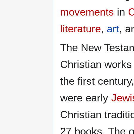
movements
in
C
literature
,
art
, 
The New Testam
Christian works 
the first century
were early
Jewi
Christian tradit
27 books. The or