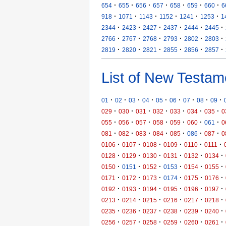
·
·
·
·
·
·
·
654
655
656
657
658
659
660
6
·
·
·
·
·
·
918
1071
1143
1152
1241
1253
1
·
·
·
·
·
·
2344
2423
2427
2437
2444
2445
·
·
·
·
·
·
2766
2767
2768
2793
2802
2803
·
·
·
·
·
·
2819
2820
2821
2855
2856
2857
List of New Testam
·
·
·
·
·
·
·
·
·
01
02
03
04
05
06
07
08
09
·
·
·
·
·
·
·
029
030
031
032
033
034
035
0
·
·
·
·
·
·
·
055
056
057
058
059
060
061
0
·
·
·
·
·
·
·
081
082
083
084
085
086
087
0
·
·
·
·
·
·
0106
0107
0108
0109
0110
0111
·
·
·
·
·
·
0128
0129
0130
0131
0132
0134
·
·
·
·
·
·
0150
0151
0152
0153
0154
0155
·
·
·
·
·
·
0171
0172
0173
0174
0175
0176
·
·
·
·
·
·
0192
0193
0194
0195
0196
0197
·
·
·
·
·
·
0213
0214
0215
0216
0217
0218
·
·
·
·
·
·
0235
0236
0237
0238
0239
0240
·
·
·
·
·
·
0256
0257
0258
0259
0260
0261