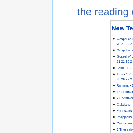
the reading 
New Te
Gospel of 
20
21
22
2
Gospel of 
Gospel of 
21
22
23
2
John
-
1
2
Acts
-
1
2
25
26
27
2
Romans
-
1 Corinthia
2 Corinthia
Galatians
Ephesians
Philippians
Colossians
1 Thessalo