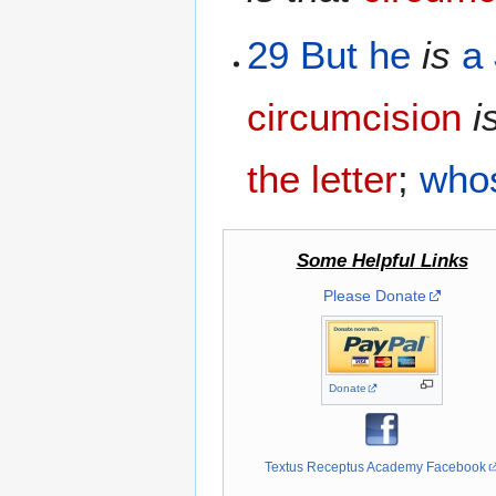
29
But he
is
a
circumcision
i
the letter
;
who
Some Helpful Links
Please Donate
Donate
Textus Receptus Academy Facebook