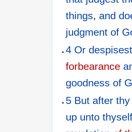
things
,
and
do
judgment
of G
4
Or
despises
forbearance
a
goodness
of 
5
But
after
thy
up
unto thysel