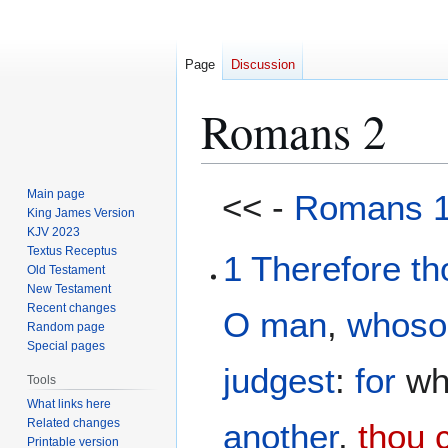
Page
Discussion
Romans 2
Jump
Jump
Main page
<< -
Romans 
to
to
King James Version
KJV 2023
navigation
search
Textus Receptus
1
Therefore
th
Old Testament
New Testament
Recent changes
O
man
,
whoso
Random page
Special pages
judgest
:
for
wh
Tools
What links here
Related changes
another
,
thou 
Printable version