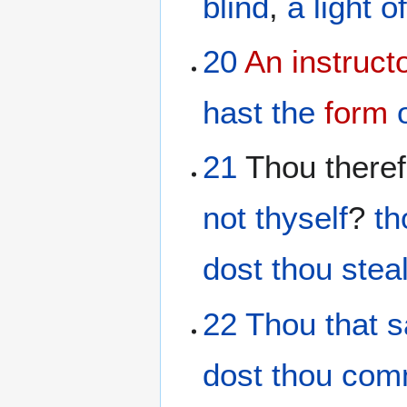
blind
,
a light
o
20
An instruct
hast
the
form
21
Thou theref
not
thyself
?
th
dost thou stea
22
Thou that s
dost thou comm