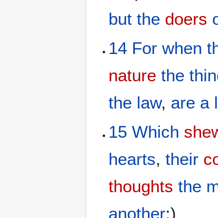
but
the
doers
14
For
when
t
nature
the thi
the law
,
are
a 
15
Which
she
hearts
,
their
c
thoughts
the 
another
;)