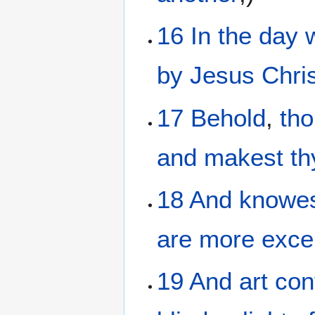
16
In
the day
by
Jesus
Chri
17
Behold
,
th
and
makest th
18
And
knowe
are more excel
19
And
art con