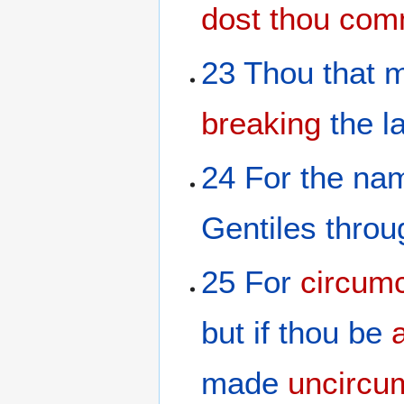
dost thou comm
23
Thou that
m
breaking
the
l
24
For
the
na
Gentiles
throu
25
For
circumc
but
if
thou be
made
uncircu