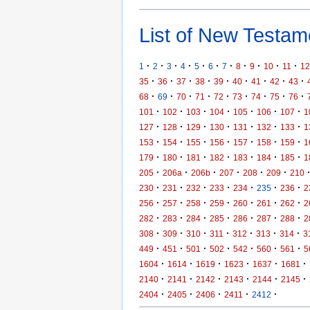
List of New Testame
·
·
·
·
·
·
·
·
·
·
·
1
2
3
4
5
6
7
8
9
10
11
12
·
·
·
·
·
·
·
·
·
35
36
37
38
39
40
41
42
43
·
·
·
·
·
·
·
·
·
68
69
70
71
72
73
74
75
76
·
·
·
·
·
·
·
101
102
103
104
105
106
107
1
·
·
·
·
·
·
·
127
128
129
130
131
132
133
1
·
·
·
·
·
·
·
153
154
155
156
157
158
159
1
·
·
·
·
·
·
·
179
180
181
182
183
184
185
1
·
·
·
·
·
·
205
206a
206b
207
208
209
210
·
·
·
·
·
·
·
230
231
232
233
234
235
236
2
·
·
·
·
·
·
·
256
257
258
259
260
261
262
2
·
·
·
·
·
·
·
282
283
284
285
286
287
288
2
·
·
·
·
·
·
·
308
309
310
311
312
313
314
3
·
·
·
·
·
·
·
449
451
501
502
542
560
561
5
·
·
·
·
·
·
1604
1614
1619
1623
1637
1681
·
·
·
·
·
·
2140
2141
2142
2143
2144
2145
·
·
·
·
·
2404
2405
2406
2411
2412