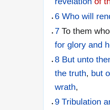
revelation
of t
6
Who
will re
7
To them wh
for
glory
and
h
8
But unto th
the
truth
,
but
wrath
,
9
Tribulation
a