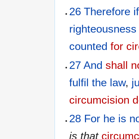
26
Therefore
i
righteousness
counted
for c
27
And
shall 
fulfil
the
law
,
j
circumcision
d
28
For
he is
n
is
that
circumc