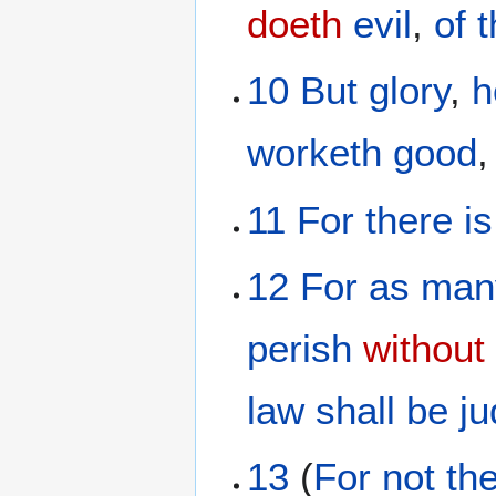
doeth
evil
,
of 
10
But
glory
,
h
worketh
good
11
For
there is
12
For
as man
perish
without
law
shall be j
13
(
For
not
th