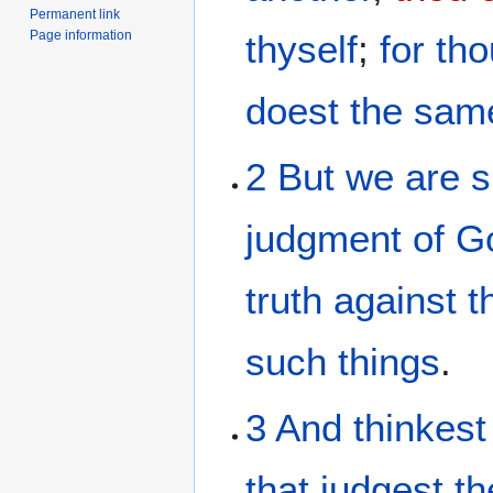
Permanent link
Page information
thyself
;
for
tho
doest
the
same
2
But
we are s
judgment
of G
truth
against
t
such things
.
3
And
thinkest
that judgest
th