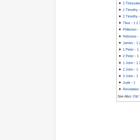
2 Thessalo
1 Timothy
2 Timothy
Titus
-
1
2
Philemon
-
Hebrews
-
James
-
1
1 Peter
-
1
2 Peter
-
1
1 John
-
1
2 John
-
1
3 John
-
1
Jude
-
1
Revelation
See Also:
Old 