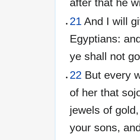
after that he wi
21
And I will g
Egyptians: and
ye shall not g
22
But every w
of her that soj
jewels of gold
your sons, and