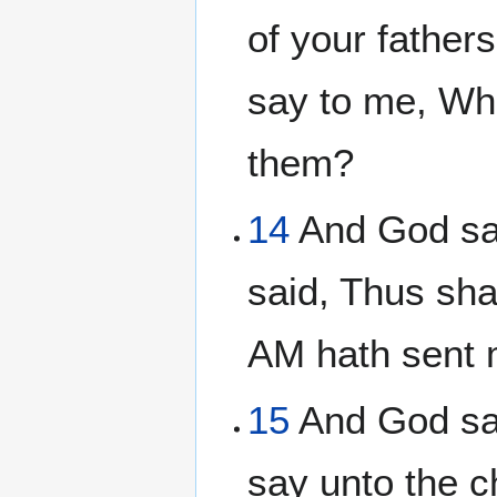
of your father
say to me, Wha
them?
14
And God sa
said, Thus shal
AM hath sent 
15
And God sai
say unto the c