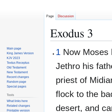
Page
Discussion
Exodus 3
Jump
Jump
Main page
1
Now Moses ke
to
to
King James Version
KJV 2023
navigation
search
Textus Receptus
Jethro his fath
Old Testament
New Testament
priest of Midia
Recent changes
Random page
Special pages
flock to the ba
Tools
What links here
desert, and ca
Related changes
Printable version