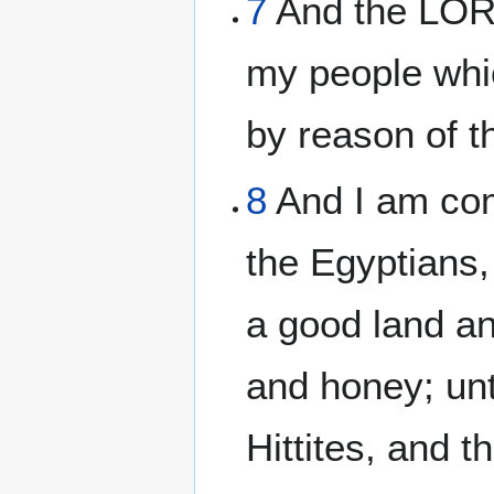
7
And the LORD 
my people whic
by reason of t
8
And I am com
the Egyptians,
a good land an
and honey; unt
Hittites, and t