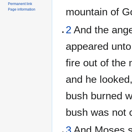
Permanent link
mountain of G
Page information
2
And the ange
appeared unto 
fire out of the
and he looked,
bush burned wi
bush was not
3
And Moses sai