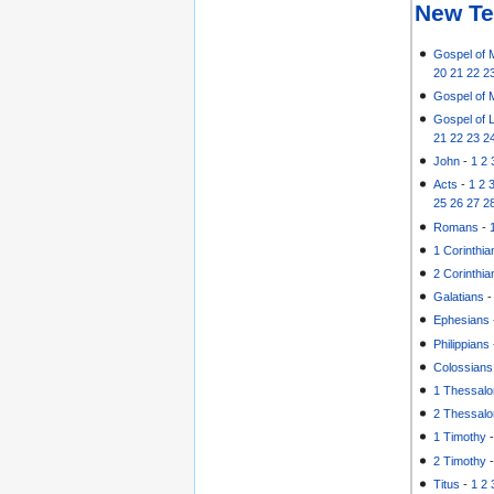
New Te
Gospel of 
20
21
22
2
Gospel of 
Gospel of 
21
22
23
2
John
-
1
2
Acts
-
1
2
25
26
27
2
Romans
-
1 Corinthia
2 Corinthia
Galatians
Ephesians
Philippians
Colossians
1 Thessalo
2 Thessalo
1 Timothy
2 Timothy
Titus
-
1
2