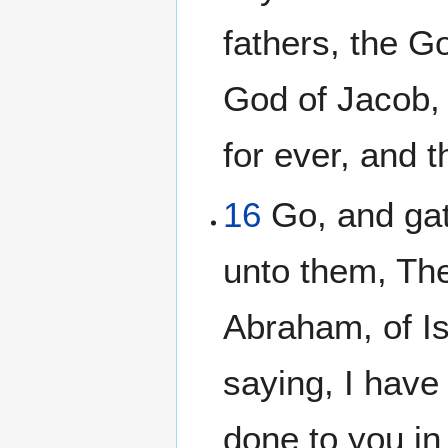
fathers, the G
God of Jacob,
for ever, and 
16
Go, and gath
unto them, Th
Abraham, of I
saying, I have
done to you in