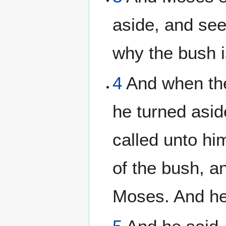
aside, and see 
why the bush i
4
And when th
he turned asid
called unto hi
of the bush, a
Moses. And he