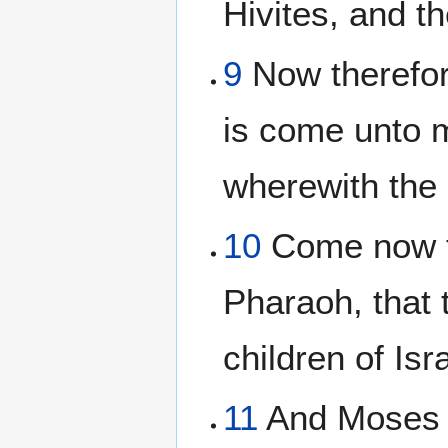
Hivites, and t
9
Now therefore
is come unto 
wherewith the
10
Come now th
Pharaoh, that 
children of Isr
11
And Moses s