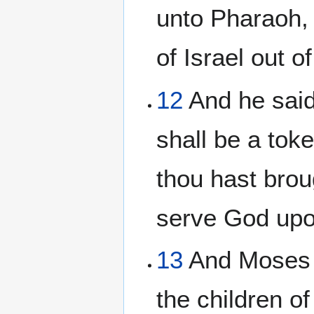
unto Pharaoh, 
of Israel out o
12
And he said,
shall be a tok
thou hast brou
serve God upo
13
And Moses s
the children o