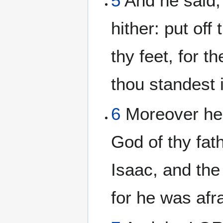
5
And he said,
hither: put off
thy feet, for 
thou standest 
6
Moreover he 
God of thy fat
Isaac, and the
for he was afr