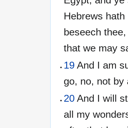
Hebrews hath 
beseech thee, 
that we may s
19
And I am sur
go, no, not by
20
And I will s
all my wonders