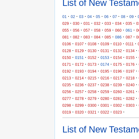
List of New Testam
·
·
·
·
·
·
·
·
·
01
02
03
04
05
06
07
08
09
·
·
·
·
·
·
·
029
030
031
032
033
034
035
0
·
·
·
·
·
·
·
055
056
057
058
059
060
061
0
·
·
·
·
·
·
·
081
082
083
084
085
086
087
0
·
·
·
·
·
·
0106
0107
0108
0109
0110
0111
·
·
·
·
·
·
0128
0129
0130
0131
0132
0134
·
·
·
·
·
·
0150
0151
0152
0153
0154
0155
·
·
·
·
·
·
0171
0172
0173
0174
0175
0176
·
·
·
·
·
·
0192
0193
0194
0195
0196
0197
·
·
·
·
·
·
0213
0214
0215
0216
0217
0218
·
·
·
·
·
·
0235
0236
0237
0238
0239
0240
·
·
·
·
·
·
0256
0257
0258
0259
0260
0261
·
·
·
·
·
·
0277
0278
0279
0280
0281
0282
·
·
·
·
·
·
0298
0299
0300
0301
0302
0303
·
·
·
·
·
0319
0320
0321
0322
0323
List of New Testame