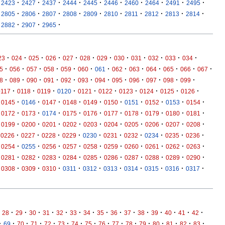
·
·
·
·
·
·
·
·
·
·
2423
2427
2437
2444
2445
2446
2460
2464
2491
2495
·
·
·
·
·
·
·
·
·
·
2805
2806
2807
2808
2809
2810
2811
2812
2813
2814
·
·
·
2882
2907
2965
·
·
·
·
·
·
·
·
·
·
·
·
23
024
025
026
027
028
029
030
031
032
033
034
·
·
·
·
·
·
·
·
·
·
·
·
·
5
056
057
058
059
060
061
062
063
064
065
066
067
·
·
·
·
·
·
·
·
·
·
·
·
8
089
090
091
092
093
094
095
096
097
098
099
·
·
·
·
·
·
·
·
·
·
0117
0118
0119
0120
0121
0122
0123
0124
0125
0126
·
·
·
·
·
·
·
·
·
·
0145
0146
0147
0148
0149
0150
0151
0152
0153
0154
·
·
·
·
·
·
·
·
·
·
0172
0173
0174
0175
0176
0177
0178
0179
0180
0181
·
·
·
·
·
·
·
·
·
·
0199
0200
0201
0202
0203
0204
0205
0206
0207
0208
·
·
·
·
·
·
·
·
·
·
0226
0227
0228
0229
0230
0231
0232
0234
0235
0236
·
·
·
·
·
·
·
·
·
·
0254
0255
0256
0257
0258
0259
0260
0261
0262
0263
·
·
·
·
·
·
·
·
·
·
0281
0282
0283
0284
0285
0286
0287
0288
0289
0290
·
·
·
·
·
·
·
·
·
·
0308
0309
0310
0311
0312
0313
0314
0315
0316
0317
·
·
·
·
·
·
·
·
·
·
·
·
·
·
·
28
29
30
31
32
33
34
35
36
37
38
39
40
41
42
·
·
·
·
·
·
·
·
·
·
·
·
·
·
·
·
69
70
71
72
73
74
75
76
77
78
79
80
81
82
83