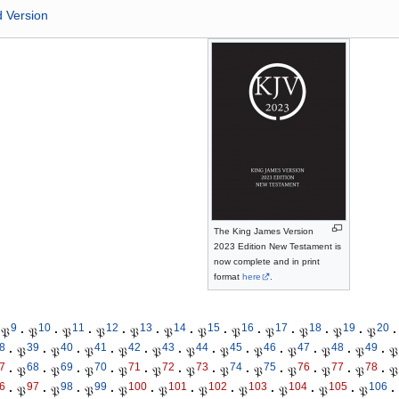
d Version
The King James Version
2023 Edition New Testament is
now complete and in print
format
here
.
9
10
11
12
13
14
15
16
17
18
19
20
𝔓
·
𝔓
·
𝔓
·
𝔓
·
𝔓
·
𝔓
·
𝔓
·
𝔓
·
𝔓
·
𝔓
·
𝔓
·
𝔓
·
8
39
40
41
42
43
44
45
46
47
48
49
·
𝔓
·
𝔓
·
𝔓
·
𝔓
·
𝔓
·
𝔓
·
𝔓
·
𝔓
·
𝔓
·
𝔓
·
𝔓
·
𝔓
7
68
69
70
71
72
73
74
75
76
77
78
·
𝔓
·
𝔓
·
𝔓
·
𝔓
·
𝔓
·
𝔓
·
𝔓
·
𝔓
·
𝔓
·
𝔓
·
𝔓
·
𝔓
6
97
98
99
100
101
102
103
104
105
106
·
𝔓
·
𝔓
·
𝔓
·
𝔓
·
𝔓
·
𝔓
·
𝔓
·
𝔓
·
𝔓
·
𝔓
·