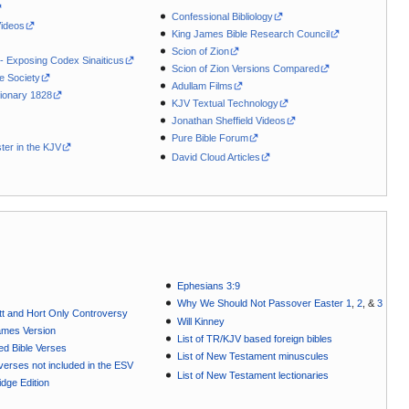
Confessional Bibliology
Videos
King James Bible Research Council
Scion of Zion
 - Exposing Codex Sinaiticus
Scion of Zion Versions Compared
le Society
Adullam Films
ionary 1828
KJV Textual Technology
Jonathan Sheffield Videos
Pure Bible Forum
ter in the KJV
David Cloud Articles
Ephesians 3:9
Why We Should Not Passover Easter 1
,
2
, &
3
t and Hort Only Controversy
Will Kinney
ames Version
List of TR/KJV based foreign bibles
ted Bible Verses
List of New Testament minuscules
e verses not included in the ESV
List of New Testament lectionaries
dge Edition