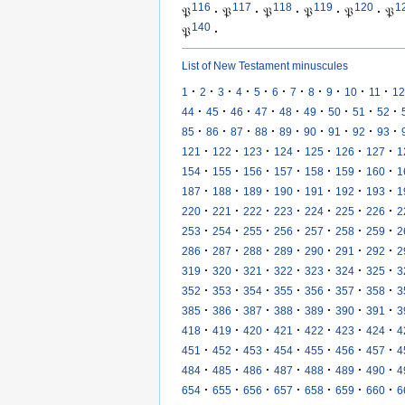
116
117
118
119
120
1
𝔓
·
𝔓
·
𝔓
·
𝔓
·
𝔓
·
𝔓
140
𝔓
·
List of New Testament minuscules
·
·
·
·
·
·
·
·
·
·
·
1
2
3
4
5
6
7
8
9
10
11
12
·
·
·
·
·
·
·
·
·
44
45
46
47
48
49
50
51
52
·
·
·
·
·
·
·
·
·
85
86
87
88
89
90
91
92
93
·
·
·
·
·
·
·
121
122
123
124
125
126
127
1
·
·
·
·
·
·
·
154
155
156
157
158
159
160
1
·
·
·
·
·
·
·
187
188
189
190
191
192
193
1
·
·
·
·
·
·
·
220
221
222
223
224
225
226
2
·
·
·
·
·
·
·
253
254
255
256
257
258
259
2
·
·
·
·
·
·
·
286
287
288
289
290
291
292
2
·
·
·
·
·
·
·
319
320
321
322
323
324
325
3
·
·
·
·
·
·
·
352
353
354
355
356
357
358
3
·
·
·
·
·
·
·
385
386
387
388
389
390
391
3
·
·
·
·
·
·
·
418
419
420
421
422
423
424
4
·
·
·
·
·
·
·
451
452
453
454
455
456
457
4
·
·
·
·
·
·
·
484
485
486
487
488
489
490
4
·
·
·
·
·
·
·
654
655
656
657
658
659
660
6