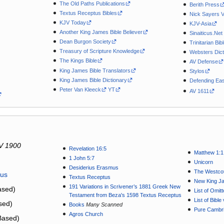
The Old Paths Publications
Berith Press
Textus Receptus Bibles
Nick Sayers 
KJV Today
KJV-Asia
Another King James Bible Believer
Sinaiticus.Net
Dean Burgon Society
Trinitarian Bib
Treasury of Scripture Knowledge
Websters Dict
The Kings Bible
AV Defense
King James Bible Translators
Stylos
King James Bible Dictionary
Defending Eas
Peter Van Kleeck
YT
AV 1611
V 1900
Revelation 16:5
Matthew 1:1
1 John 5:7
Unicorn
Desiderius Erasmus
The Westcot
tus
Textus Receptus
New King J
191 Variations in Scrivener’s 1881 Greek New
sed)
List of Omit
Testament from Beza's 1598 Textus Receptus
List of Bibl
sed)
Books
Many Scanned
Pure Cambri
Agros Church
Based)