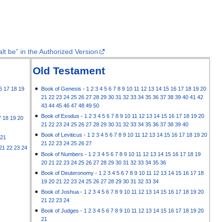
lt be” in the Authorized Version
Old Testament
6
17
18
19
Book of Genesis
-
1
2
3
4
5
6
7
8
9
10
11
12
13
14
15
16
17
18
19
20
21
22
23
24
25
26
27
28
29
30
31
32
33
34
35
36
37
38
39
40
41
42
43
44
45
46
47
48
49
50
Book of Exodus
-
1
2
3
4
5
6
7
8
9
10
11
12
13
14
15
16
17
18
19
20
7
18
19
20
21
22
23
24
25
26
27
28
29
30
31
32
33
34
35
36
37
38
39
40
Book of Leviticus
-
1
2
3
4
5
6
7
8
9
10
11
12
13
14
15
16
17
18
19
20
21
21
22
23
24
25
26
27
21
22
23
24
Book of Numbers
-
1
2
3
4
5
6
7
8
9
10
11
12
13
14
15
16
17
18
19
20
21
22
23
24
25
26
27
28
29
30
31
32
33
34
35
36
Book of Deuteronomy
-
1
2
3
4
5
6
7
8
9
10
11
12
13
14
15
16
17
18
19
20
21
22
23
24
25
26
27
28
29
30
31
32
33
34
Book of Joshua
-
1
2
3
4
5
6
7
8
9
10
11
12
13
14
15
16
17
18
19
20
21
22
23
24
Book of Judges
-
1
2
3
4
5
6
7
8
9
10
11
12
13
14
15
16
17
18
19
20
21