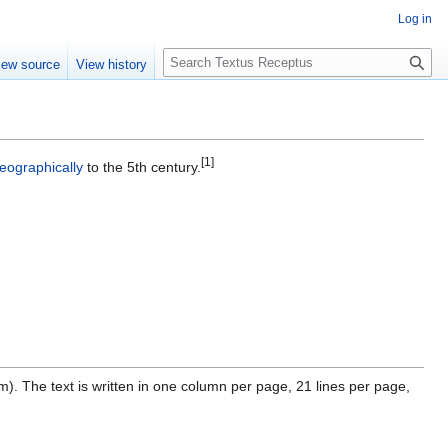
Log in
S
iew source
View history
e
a
r
c
[1]
h
eographically
to the 5th century.
). The text is written in one column per page, 21 lines per page,