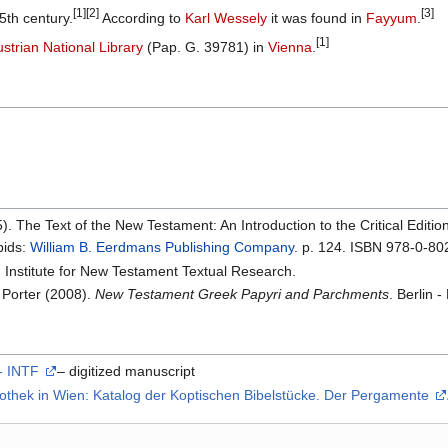
[1]
[2]
[3]
5th century.
According to
Karl Wessely
it was found in
Fayyum
.
[1]
strian National Library
(Pap. G. 39781) in
Vienna
.
). The Text of the New Testament: An Introduction to the Critical Editio
pids:
William B. Eerdmans Publishing Company
. p. 124. ISBN 978-0-80
: Institute for New Testament Textual Research.
 Porter (2008).
New Testament Greek Papyri and Parchments
. Berlin 
 - INTF
– digitized manuscript
othek in Wien: Katalog der Koptischen Bibelstücke. Der Pergamente