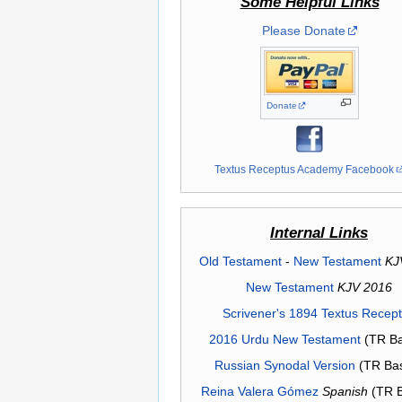
Some Helpful Links
Please Donate
Donate
Textus Receptus Academy Facebook
Internal Links
Old Testament
-
New Testament
KJ
New Testament
KJV 2016
Scrivener's 1894 Textus Recep
2016 Urdu New Testament
(TR Ba
Russian Synodal Version
(TR Ba
Reina Valera Gómez
Spanish
(TR 