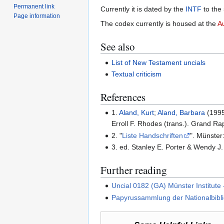
Permanent link
Currently it is dated by the
INTF
to the 
Page information
The codex currently is housed at the
Au
See also
List of New Testament uncials
Textual criticism
References
1.
Aland, Kurt
;
Aland, Barbara
(1995
Erroll F. Rhodes (trans.). Grand Ra
2. "
Liste Handschriften
". Münster
3. ed. Stanley E. Porter & Wendy J.
Further reading
Uncial 0182 (GA) Münster Institute
Papyrussammlung der Nationalbibli