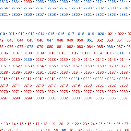
·
·
·
·
·
·
·
·
·
·
·
1813
1834
2050
2053
2059
2060
2061
2062
2174
2268
2344
·
·
·
·
·
·
·
·
·
·
·
2754
2755
2756
2757
2766
2767
2768
2793
2802
2803
2804
·
·
·
·
·
·
·
·
·
·
·
2821
2855
2856
2857
2858
2859
2860
2861
2862
2863
2881
·
·
·
·
·
·
·
·
·
·
·
·
·
010
011
012
013
014
015
016
017
018
019
020
021
022
0
·
·
·
·
·
·
·
·
·
·
·
·
·
42
043
044
045
046
047
048
049
050
051
052
053
054
05
·
·
·
·
·
·
·
·
·
·
·
·
·
75
076
077
078
079
080
081
082
083
084
085
086
087
08
·
·
·
·
·
·
·
·
·
·
·
0106
0107
0108
0109
0110
0111
0112
0113
0114
0115
0116
·
·
·
·
·
·
·
·
·
·
·
0134
0135
0136
0137
0138
0139
0140
0141
0142
0143
0144
·
·
·
·
·
·
·
·
·
·
·
0161
0162
0163
0164
0165
0166
0167
0168
0169
0170
0171
·
·
·
·
·
·
·
·
·
·
·
0188
0189
0190
0191
0192
0193
0194
0195
0196
0197
0198
·
·
·
·
·
·
·
·
·
·
·
0215
0216
0217
0218
0219
0220
0221
0222
0223
0224
0225
·
·
·
·
·
·
·
·
·
·
·
0243
0244
0245
0246
0247
0248
0249
0250
0251
0252
0253
·
·
·
·
·
·
·
·
·
·
·
0270
0271
0272
0273
0274
0275
0276
0277
0278
0279
0280
·
·
·
·
·
·
·
·
·
·
·
0297
0298
0299
0300
0301
0302
0303
0304
0305
0306
0307
·
·
·
·
·
·
·
·
·
·
·
·
·
·
·
·
·
13
14
15
16
17
18
19
20
21
22
23
24
25
25b
26
27
·
·
·
·
·
·
·
·
·
·
·
·
·
·
·
·
52
53
54
55
56
57
58
59
60
61
62
63
64
65
66
67
68