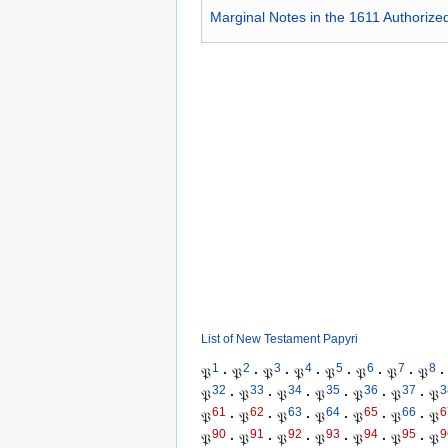
Marginal Notes in the 1611 Authorize
List of New Testament Papyri
1
2
3
4
5
6
7
8
𝔓
·
𝔓
·
𝔓
·
𝔓
·
𝔓
·
𝔓
·
𝔓
·
𝔓
·
32
33
34
35
36
37
3
𝔓
·
𝔓
·
𝔓
·
𝔓
·
𝔓
·
𝔓
·
𝔓
61
62
63
64
65
66
6
𝔓
·
𝔓
·
𝔓
·
𝔓
·
𝔓
·
𝔓
·
𝔓
90
91
92
93
94
95
9
𝔓
·
𝔓
·
𝔓
·
𝔓
·
𝔓
·
𝔓
·
𝔓