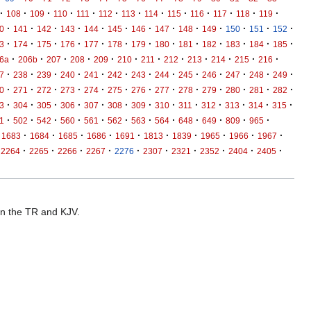
·
·
·
·
·
·
·
·
·
·
·
·
·
108
109
110
111
112
113
114
115
116
117
118
119
·
·
·
·
·
·
·
·
·
·
·
·
·
0
141
142
143
144
145
146
147
148
149
150
151
152
·
·
·
·
·
·
·
·
·
·
·
·
·
3
174
175
176
177
178
179
180
181
182
183
184
185
·
·
·
·
·
·
·
·
·
·
·
·
6a
206b
207
208
209
210
211
212
213
214
215
216
·
·
·
·
·
·
·
·
·
·
·
·
·
7
238
239
240
241
242
243
244
245
246
247
248
249
·
·
·
·
·
·
·
·
·
·
·
·
·
0
271
272
273
274
275
276
277
278
279
280
281
282
·
·
·
·
·
·
·
·
·
·
·
·
·
3
304
305
306
307
308
309
310
311
312
313
314
315
·
·
·
·
·
·
·
·
·
·
·
·
1
502
542
560
561
562
563
564
648
649
809
965
·
·
·
·
·
·
·
·
·
·
1683
1684
1685
1686
1691
1813
1839
1965
1966
1967
·
·
·
·
·
·
·
·
·
·
2264
2265
2266
2267
2276
2307
2321
2352
2404
2405
 in the TR and KJV.