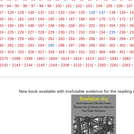
·
·
·
·
·
·
·
·
·
·
·
·
·
·
93
94
95
96
97
98
99
100
101
102
103
104
105
106
107
·
·
·
·
·
·
·
·
·
·
·
·
·
27
128
129
130
131
132
133
134
135
136
137
138
139
14
·
·
·
·
·
·
·
·
·
·
·
·
·
60
161
162
163
164
165
166
167
168
169
170
171
172
17
·
·
·
·
·
·
·
·
·
·
·
·
·
93
194
195
196
197
198
199
200
201
202
203
204
205
20
·
·
·
·
·
·
·
·
·
·
·
·
·
24
225
226
227
228
229
230
231
232
233
234
235
236
23
·
·
·
·
·
·
·
·
·
·
·
·
·
57
258
259
260
261
262
263
264
265
266
267
268
269
27
·
·
·
·
·
·
·
·
·
·
·
·
·
90
291
292
293
294
295
296
297
298
299
300
301
302
30
·
·
·
·
·
·
·
·
·
·
·
·
·
23
324
325
326
327
328
329
330
331
332
368
449
451
50
·
·
·
·
·
·
·
·
·
·
·
1575
1598
1599
1602
1604
1614
1619
1623
1637
1681
1682
·
·
·
·
·
·
·
·
·
·
·
2142
2143
2144
2145
2164
2208
2210
2211
2260
2261
2263
New book available with irrefutable evidence for the reading