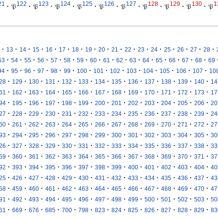
21
122
123
124
125
126
127
128
129
130
1
·
𝔓
·
𝔓
·
𝔓
·
𝔓
·
𝔓
·
𝔓
·
𝔓
·
𝔓
·
𝔓
·
𝔓
·
·
·
·
·
·
·
·
·
·
·
·
·
·
·
·
·
13
14
15
16
17
18
19
20
21
22
23
24
25
26
27
28
·
·
·
·
·
·
·
·
·
·
·
·
·
·
·
·
53
54
55
56
57
58
59
60
61
62
63
64
65
66
67
68
69
·
·
·
·
·
·
·
·
·
·
·
·
·
·
94
95
96
97
98
99
100
101
102
103
104
105
106
107
10
·
·
·
·
·
·
·
·
·
·
·
·
·
28
129
130
131
132
133
134
135
136
137
138
139
140
14
·
·
·
·
·
·
·
·
·
·
·
·
·
61
162
163
164
165
166
167
168
169
170
171
172
173
17
·
·
·
·
·
·
·
·
·
·
·
·
·
94
195
196
197
198
199
200
201
202
203
204
205
206
20
·
·
·
·
·
·
·
·
·
·
·
·
·
27
228
229
230
231
232
233
234
235
236
237
238
239
24
·
·
·
·
·
·
·
·
·
·
·
·
·
60
261
262
263
264
265
266
267
268
269
270
271
272
27
·
·
·
·
·
·
·
·
·
·
·
·
·
93
294
295
296
297
298
299
300
301
302
303
304
305
30
·
·
·
·
·
·
·
·
·
·
·
·
·
26
327
328
329
330
331
332
333
334
335
336
337
338
33
·
·
·
·
·
·
·
·
·
·
·
·
·
59
360
361
362
363
364
365
366
367
368
369
370
371
37
·
·
·
·
·
·
·
·
·
·
·
·
·
92
393
394
395
396
397
398
399
400
401
402
403
404
40
·
·
·
·
·
·
·
·
·
·
·
·
·
25
426
427
428
429
430
431
432
433
434
435
436
437
43
·
·
·
·
·
·
·
·
·
·
·
·
·
58
459
460
461
462
463
464
465
466
467
468
469
470
47
·
·
·
·
·
·
·
·
·
·
·
·
·
91
492
493
494
495
496
497
498
499
500
501
502
503
50
·
·
·
·
·
·
·
·
·
·
·
·
·
61
669
676
685
700
798
823
824
825
826
827
828
829
83