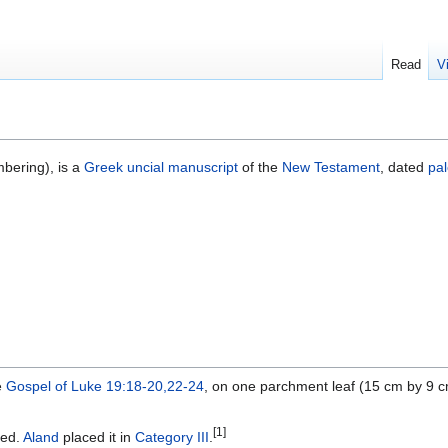
Read
V
bering), is a
Greek
uncial
manuscript
of the
New Testament
, dated
pal
e
Gospel of Luke
19:18-20,22-24
, on one parchment leaf (15 cm by 9 cm
[1]
xed.
Aland
placed it in
Category III
.