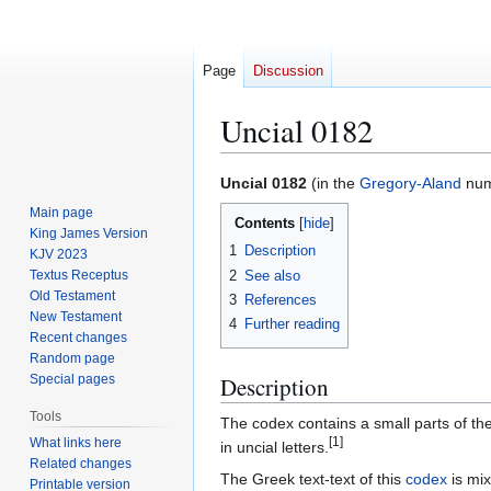
Page
Discussion
Uncial 0182
Jump
Jump
Uncial 0182
(in the
Gregory-Aland
num
to
to
Main page
Contents
navigation
search
King James Version
1
Description
KJV 2023
2
See also
Textus Receptus
Old Testament
3
References
New Testament
4
Further reading
Recent changes
Random page
Special pages
Description
Tools
The codex contains a small parts of th
What links here
[1]
in uncial letters.
Related changes
The Greek text-text of this
codex
is mi
Printable version