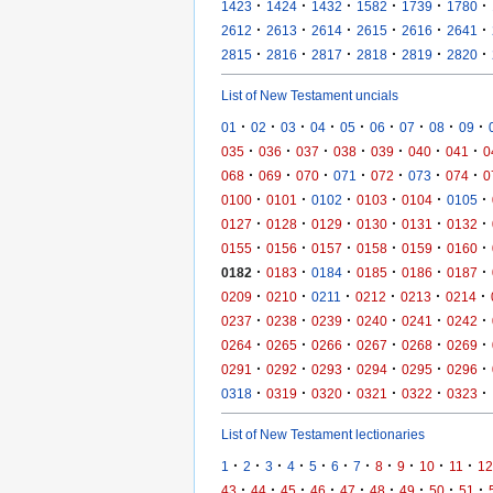
·
·
·
·
·
·
1423
1424
1432
1582
1739
1780
·
·
·
·
·
·
2612
2613
2614
2615
2616
2641
·
·
·
·
·
·
2815
2816
2817
2818
2819
2820
List of New Testament uncials
·
·
·
·
·
·
·
·
·
01
02
03
04
05
06
07
08
09
·
·
·
·
·
·
·
035
036
037
038
039
040
041
0
·
·
·
·
·
·
·
068
069
070
071
072
073
074
0
·
·
·
·
·
·
0100
0101
0102
0103
0104
0105
·
·
·
·
·
·
0127
0128
0129
0130
0131
0132
·
·
·
·
·
·
0155
0156
0157
0158
0159
0160
·
·
·
·
·
·
0182
0183
0184
0185
0186
0187
·
·
·
·
·
·
0209
0210
0211
0212
0213
0214
·
·
·
·
·
·
0237
0238
0239
0240
0241
0242
·
·
·
·
·
·
0264
0265
0266
0267
0268
0269
·
·
·
·
·
·
0291
0292
0293
0294
0295
0296
·
·
·
·
·
·
0318
0319
0320
0321
0322
0323
List of New Testament lectionaries
·
·
·
·
·
·
·
·
·
·
·
1
2
3
4
5
6
7
8
9
10
11
12
·
·
·
·
·
·
·
·
·
43
44
45
46
47
48
49
50
51