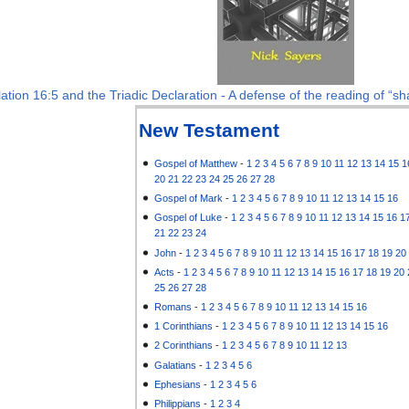
ation 16:5 and the Triadic Declaration - A defense of the reading of “sha
New Testament
Gospel of Matthew
-
1
2
3
4
5
6
7
8
9
10
11
12
13
14
15
1
20
21
22
23
24
25
26
27
28
Gospel of Mark
-
1
2
3
4
5
6
7
8
9
10
11
12
13
14
15
16
Gospel of Luke
-
1
2
3
4
5
6
7
8
9
10
11
12
13
14
15
16
1
21
22
23
24
John
-
1
2
3
4
5
6
7
8
9
10
11
12
13
14
15
16
17
18
19
20
Acts
-
1
2
3
4
5
6
7
8
9
10
11
12
13
14
15
16
17
18
19
20
25
26
27
28
Romans
-
1
2
3
4
5
6
7
8
9
10
11
12
13
14
15
16
1 Corinthians
-
1
2
3
4
5
6
7
8
9
10
11
12
13
14
15
16
2 Corinthians
-
1
2
3
4
5
6
7
8
9
10
11
12
13
Galatians
-
1
2
3
4
5
6
Ephesians
-
1
2
3
4
5
6
Philippians
-
1
2
3
4