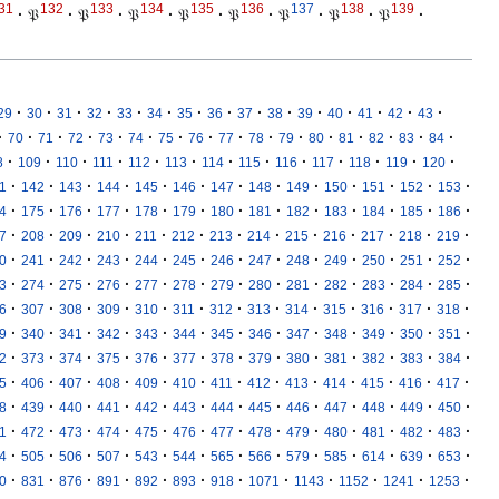
31
132
133
134
135
136
137
138
139
·
𝔓
·
𝔓
·
𝔓
·
𝔓
·
𝔓
·
𝔓
·
𝔓
·
𝔓
·
·
·
·
·
·
·
·
·
·
·
·
·
·
·
·
29
30
31
32
33
34
35
36
37
38
39
40
41
42
43
·
·
·
·
·
·
·
·
·
·
·
·
·
·
·
·
70
71
72
73
74
75
76
77
78
79
80
81
82
83
84
·
·
·
·
·
·
·
·
·
·
·
·
·
8
109
110
111
112
113
114
115
116
117
118
119
120
·
·
·
·
·
·
·
·
·
·
·
·
·
1
142
143
144
145
146
147
148
149
150
151
152
153
·
·
·
·
·
·
·
·
·
·
·
·
·
4
175
176
177
178
179
180
181
182
183
184
185
186
·
·
·
·
·
·
·
·
·
·
·
·
·
7
208
209
210
211
212
213
214
215
216
217
218
219
·
·
·
·
·
·
·
·
·
·
·
·
·
0
241
242
243
244
245
246
247
248
249
250
251
252
·
·
·
·
·
·
·
·
·
·
·
·
·
3
274
275
276
277
278
279
280
281
282
283
284
285
·
·
·
·
·
·
·
·
·
·
·
·
·
6
307
308
309
310
311
312
313
314
315
316
317
318
·
·
·
·
·
·
·
·
·
·
·
·
·
9
340
341
342
343
344
345
346
347
348
349
350
351
·
·
·
·
·
·
·
·
·
·
·
·
·
2
373
374
375
376
377
378
379
380
381
382
383
384
·
·
·
·
·
·
·
·
·
·
·
·
·
5
406
407
408
409
410
411
412
413
414
415
416
417
·
·
·
·
·
·
·
·
·
·
·
·
·
8
439
440
441
442
443
444
445
446
447
448
449
450
·
·
·
·
·
·
·
·
·
·
·
·
·
1
472
473
474
475
476
477
478
479
480
481
482
483
·
·
·
·
·
·
·
·
·
·
·
·
·
4
505
506
507
543
544
565
566
579
585
614
639
653
·
·
·
·
·
·
·
·
·
·
·
·
0
831
876
891
892
893
918
1071
1143
1152
1241
1253